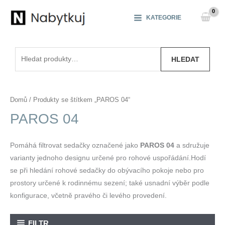
Přeskočit
na
KATEGORIE
obsah
Hledat:
HLEDAT
Domů
/ Produkty se štítkem „PAROS 04“
PAROS 04
Pomáhá filtrovat sedačky označené jako
PAROS 04
a sdružuje
varianty jednoho designu určené pro rohové uspořádání.Hodí
se při hledání rohové sedačky do obývacího pokoje nebo pro
prostory určené k rodinnému sezení; také usnadní výběr podle
konfigurace, včetně pravého či levého provedení.
FILTR