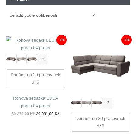
-1%
-1%
+2
Dodání: do 20 pracovních
dnů
Rohová sedačka LOCA
+2
paros 04 pravá
Původní
Aktuální
30 230,00
Kč
29 931,00
Kč
Dodání: do 20 pracovních
cena
cena
byla:
je:
dnů
30
29
230,00 Kč.
931,00 Kč.