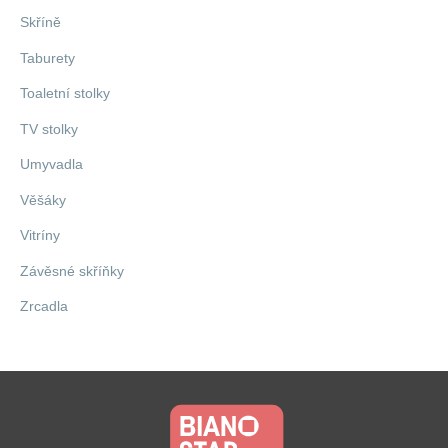
Skříně
Taburety
Toaletní stolky
TV stolky
Umyvadla
Věšáky
Vitríny
Závěsné skříňky
Zrcadla