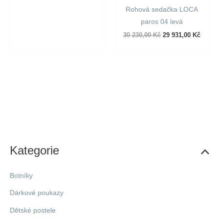
Rohová sedačka LOCA
paros 04 levá
Původní
Aktuál
30 230,00
Kč
29 931,00
Kč
cena
cena
byla:
je:
30
29
230,00 Kč.
931,00
Kategorie
Botníky
Dárkové poukazy
Dětské postele