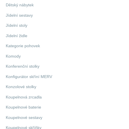
Dětský nábytek
Jídelní sestavy
Jídelní stoly
Jídelní židle
Kategorie pohovek
Komody
Konferenční stolky
Konfigurátor skříní MERV
Konzolové stolky
Koupelnová zrcadla
Koupelnové baterie
Koupelnové sestavy
Koupelnové skříňky