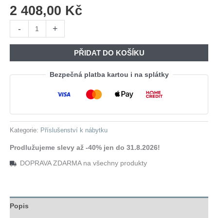
2 408,00
Kč
Šuplíky
-
+
pod
postel
PŘIDAT DO KOŠÍKU
(2szt.)
NOVOLI
Bezpečná platba kartou i na splátky
05
bílá
+
dub
Kategorie:
Příslušenství k nábytku
artisan
množství
Prodlužujeme slevy až -40% jen do 31.8.2026!
DOPRAVA ZDARMA na všechny produkty
Popis