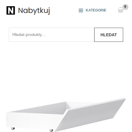
Přeskočit
na
KATEGORIE
obsah
Hledat:
HLEDAT