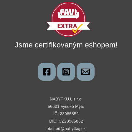
Jsme certifikovaným eshopem!
NABYTKUJ, s.r.o.
56601 Vysoké Mýto
IČ: 23985852
DIČ: CZ23985852
obchod@nabytkuj.cz