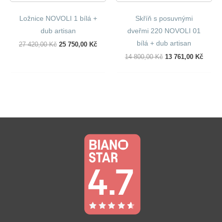
Ložnice NOVOLI 1 bílá +
Skříň s posuvnými
dub artisan
dveřmi 220 NOVOLI 01
bílá + dub artisan
Původní
Aktuální
27 420,00
Kč
25 750,00
Kč
Cena
Cena
Původní
Aktuál
14 800,00
Kč
13 761,00
Kč
Byla:
Je:
Cena
Cena
27
25
Byla:
Je:
420,00 Kč.
750,00 Kč.
14
13
800,00 Kč.
761,00