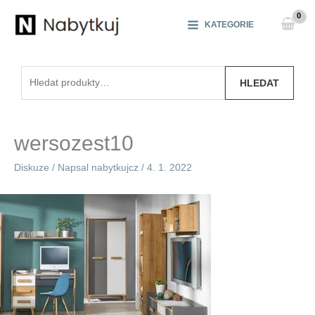
Přeskočit
na
KATEGORIE
obsah
Hledat:
HLEDAT
wersozest10
Diskuze
/ Napsal
nabytkujcz
/
4. 1. 2022