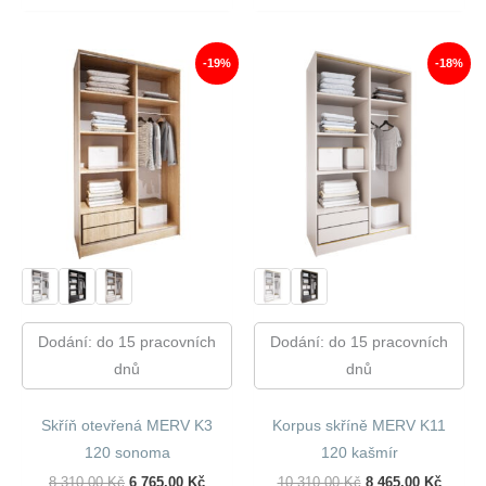
Byla:
Je:
Byla:
Je:
7
6
9
7
760,00 Kč.
297,00 Kč.
750,00 Kč.
989,00 
-19%
-18%
Dodání: do 15 pracovních
Dodání: do 15 pracovních
dnů
dnů
Skříň otevřená MERV K3
Korpus skříně MERV K11
120 sonoma
120 kašmír
Původní
Aktuální
Původní
Aktuál
8 310,00
Kč
6 765,00
Kč
10 310,00
Kč
8 465,00
Kč