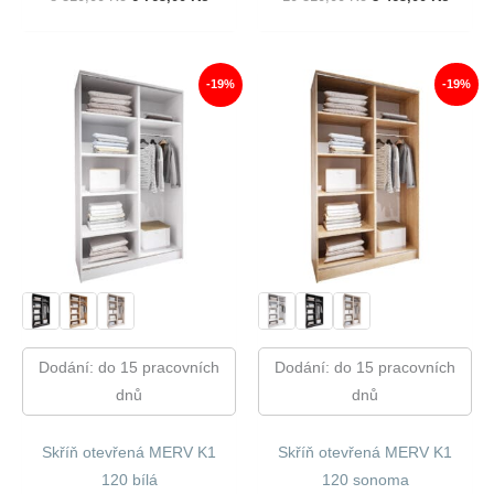
Cena
Cena
Cena
Cena
Byla:
Je:
Byla:
Je:
8
6
10
8
310,00 Kč.
765,00 Kč.
310,00 Kč.
465,00
-19%
-19%
Dodání: do 15 pracovních
Dodání: do 15 pracovních
dnů
dnů
Skříň otevřená MERV K1
Skříň otevřená MERV K1
120 bílá
120 sonoma