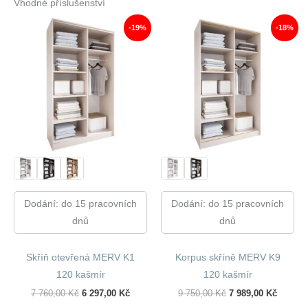
Vhodné příslušenství
-19%
-18%
Dodání: do 15 pracovních
Dodání: do 15 pracovních
dnů
dnů
Skříň otevřená MERV K1
Korpus skříně MERV K9
120 kašmír
120 kašmír
Původní
Aktuální
Původní
Aktuáln
7 760,00
Kč
6 297,00
Kč
9 750,00
Kč
7 989,00
Kč
Cena
Cena
Cena
Cena