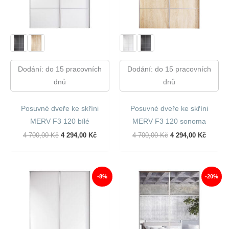
Dodání: do 15 pracovních
Dodání: do 15 pracovních
dnů
dnů
Posuvné dveře ke skříni
Posuvné dveře ke skříni
MERV F3 120 bílé
MERV F3 120 sonoma
Původní
Aktuální
Původní
Aktuáln
4 700,00
Kč
4 294,00
Kč
4 700,00
Kč
4 294,00
Kč
Cena
Cena
Cena
Cena
Byla:
Je:
Byla:
Je:
4
4
4
4
700,00 Kč.
294,00 Kč.
700,00 Kč.
294,00 
-8%
-20%