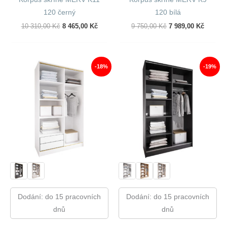
120 černý
120 bílá
Původní
Aktuální
Původní
Aktuáln
10 310,00
Kč
8 465,00
Kč
9 750,00
Kč
7 989,00
Kč
Cena
Cena
Cena
Cena
Byla:
Je:
Byla:
Je:
10
8
9
7
310,00 Kč.
465,00 Kč.
750,00 Kč.
989,00 
-18%
-19%
Dodání: do 15 pracovních
Dodání: do 15 pracovních
dnů
dnů