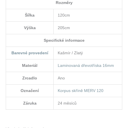
Rozměry
Šířka
120cm
Výška
205cm
Specifické informace
Barevné provedení
Kašmír / Zlatý
Materiál
Laminovaná dřevotříska 16mm
Zrcadlo
Ano
Označení
Korpus skříně MERV 120
Záruka
24 měsíců