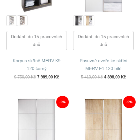
Dodání: do 15 pracovních
Dodání: do 15 pracovních
dnů
dnů
Korpus skříně MERV K9
Posuvné dveře ke skříni
120 černý
MERV F1 120 bílé
Původní
Aktuální
Původní
Aktuáln
9 750,00
Kč
7 989,00
Kč
5 410,00
Kč
4 898,00
Kč
Cena
Cena
Cena
Cena
Byla:
Je:
Byla:
Je:
9
7
5
4
750,00 Kč.
989,00 Kč.
410,00 Kč.
898,00 
-9%
-9%