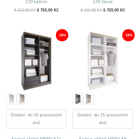
120 kašmír
120 černá
Původní
Aktuální
Původní
Aktuáln
8 310,00
Kč
6 765,00
Kč
8 310,00
Kč
6 765,00
Kč
Cena
Cena
Cena
Cena
Byla:
Je:
Byla:
Je:
8
6
8
6
310,00 Kč.
765,00 Kč.
310,00 Kč.
765,00 
-18%
-18%
Dodání: do 15 pracovních
Dodání: do 15 pracovních
dnů
dnů
Korpus skříně MERV K11
Korpus skříně MERV K9