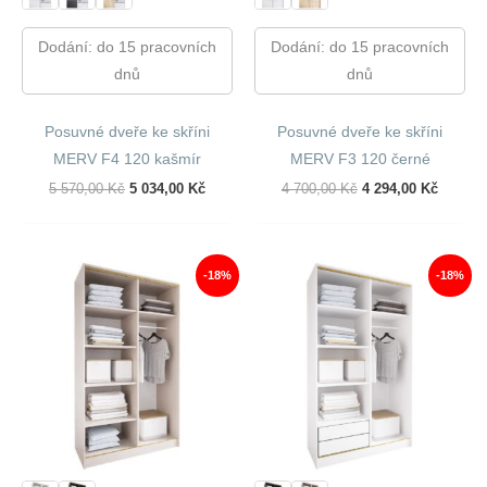
Dodání: do 15 pracovních
Dodání: do 15 pracovních
dnů
dnů
Posuvné dveře ke skříni
Posuvné dveře ke skříni
MERV F4 120 kašmír
MERV F3 120 černé
Původní
Aktuální
Původní
Aktuáln
5 570,00
Kč
5 034,00
Kč
4 700,00
Kč
4 294,00
Kč
Cena
Cena
Cena
Cena
Byla:
Je:
Byla:
Je:
5
5
4
4
570,00 Kč.
034,00 Kč.
700,00 Kč.
294,00 
-18%
-18%