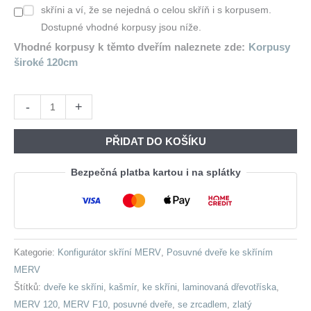
skříni a ví, že se nejedná o celou skříň i s korpusem.
Dostupné vhodné korpusy jsou níže.
Vhodné korpusy k těmto dveřím naleznete zde:
Korpusy
široké 120cm
Dveře
-
+
ke
skříni
PŘIDAT DO KOŠÍKU
MERV
F10
Bezpečná platba kartou i na splátky
120
kašmír
množství
Kategorie:
Konfigurátor skříní MERV
,
Posuvné dveře ke skříním
MERV
Štítků:
dveře ke skříni
,
kašmír
,
ke skříni
,
laminovaná dřevotříska
,
MERV 120
,
MERV F10
,
posuvné dveře
,
se zrcadlem
,
zlatý