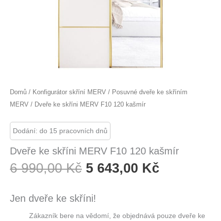
Domů
/
Konfigurátor skříní MERV
/
Posuvné dveře ke skříním
MERV
/ Dveře ke skříni MERV F10 120 kašmír
Dodání: do 15 pracovních dnů
Dveře ke skříni MERV F10 120 kašmír
Původní
Aktuální
6 990,00
Kč
5 643,00
Kč
Cena
Cena
Byla:
Je:
Jen dveře ke skříni!
6
5
Zákazník bere na vědomí, že objednává pouze dveře ke
990,00 Kč.
643,00 Kč