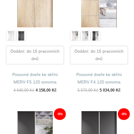
Dodání: do 15 pracovních
Dodání: do 15 pracovních
dnů
dnů
Posuvné dveře ke skříni
Posuvné dveře ke skříni
MERV F5 120 sonoma
MERV F4 120 sonoma
Původní
Aktuální
Původní
Aktuáln
4 540,00
Kč
4 158,00
Kč
5 570,00
Kč
5 034,00
Kč
Cena
Cena
Cena
Cena
Byla:
Je:
Byla:
Je:
4
4
5
5
540,00 Kč.
158,00 Kč.
570,00 Kč.
034,00 
-9%
-8%