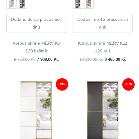
Dodání: do 15 pracovních
Dodání: do 15 pracovních
dnů
dnů
Korpus skříně MERV K9
Korpus skříně MERV K11
120 kašmír
120 bílá
Původní
Aktuální
Původní
Aktuál
9 750,00
Kč
7 989,00
Kč
10 310,00
Kč
8 465,00
Kč
Cena
Cena
Cena
Cena
Byla:
Je:
Byla:
Je:
9
7
10
8
750,00 Kč.
989,00 Kč.
310,00 Kč.
465,00
-19%
-19%