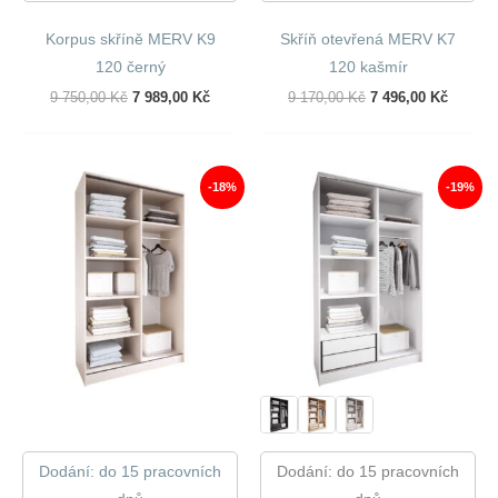
Korpus skříně MERV K9
Skříň otevřená MERV K7
120 černý
120 kašmír
Původní
Aktuální
Původní
Aktuáln
9 750,00
Kč
7 989,00
Kč
9 170,00
Kč
7 496,00
Kč
Cena
Cena
Cena
Cena
Byla:
Je:
Byla:
Je:
9
7
9
7
750,00 Kč.
989,00 Kč.
170,00 Kč.
496,00 
-18%
-19%
Dodání: do 15 pracovních
Dodání: do 15 pracovních