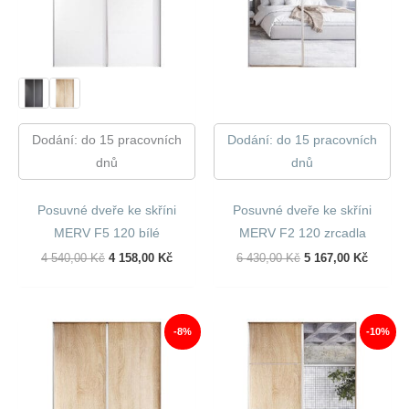
Dodání: do 15 pracovních
Dodání: do 15 pracovních
dnů
dnů
Posuvné dveře ke skříni
Posuvné dveře ke skříni
MERV F5 120 bílé
MERV F2 120 zrcadla
Původní
Aktuální
Původní
Aktuáln
4 540,00
Kč
4 158,00
Kč
6 430,00
Kč
5 167,00
Kč
Cena
Cena
Cena
Cena
Byla:
Je:
Byla:
Je:
4
4
6
5
540,00 Kč.
158,00 Kč.
430,00 Kč.
167,00 
-8%
-10%