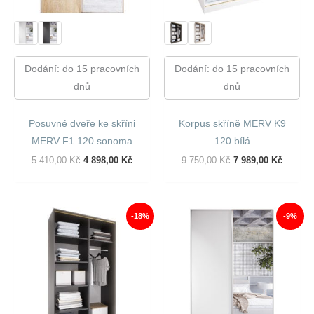
Dodání: do 15 pracovních
Dodání: do 15 pracovních
dnů
dnů
Posuvné dveře ke skříni
Korpus skříně MERV K9
MERV F1 120 sonoma
120 bílá
Původní
Aktuální
Původní
Aktuáln
5 410,00
Kč
4 898,00
Kč
9 750,00
Kč
7 989,00
Kč
Cena
Cena
Cena
Cena
Byla:
Je:
Byla:
Je:
5
4
9
7
410,00 Kč.
898,00 Kč.
750,00 Kč.
989,00 
-18%
-9%