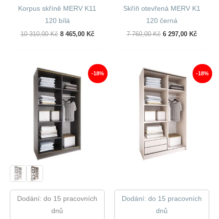
Korpus skříně MERV K11
Skříň otevřená MERV K1
120 bílá
120 černá
Původní
Aktuální
Původní
Aktuáln
10 310,00
Kč
8 465,00
Kč
7 760,00
Kč
6 297,00
Kč
Cena
Cena
Cena
Cena
Byla:
Je:
Byla:
Je:
10
8
7
6
310,00 Kč.
465,00 Kč.
760,00 Kč.
297,00 
-18%
-18%
Dodání: do 15 pracovních
Dodání: do 15 pracovních
dnů
dnů