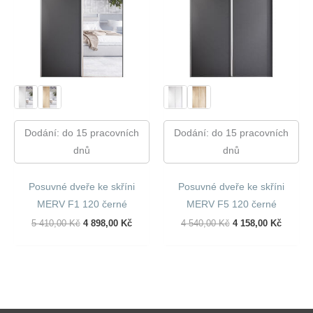
Dodání: do 15 pracovních
Dodání: do 15 pracovních
dnů
dnů
Posuvné dveře ke skříni
Posuvné dveře ke skříni
MERV F1 120 černé
MERV F5 120 černé
Původní
Aktuální
Původní
Aktuáln
5 410,00
Kč
4 898,00
Kč
4 540,00
Kč
4 158,00
Kč
Cena
Cena
Cena
Cena
Byla:
Je:
Byla:
Je:
5
4
4
4
410,00 Kč.
898,00 Kč.
540,00 Kč.
158,00 