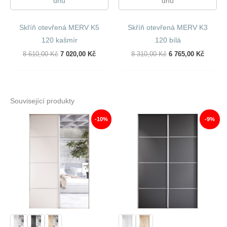
dnů
dnů
Skříň otevřená MERV K5
Skříň otevřená MERV K3
120 kašmír
120 bílá
Původní
Aktuální
Původní
Aktuáln
8 610,00
Kč
7 020,00
Kč
8 310,00
Kč
6 765,00
Kč
Cena
Cena
Cena
Cena
Byla:
Je:
Byla:
Je:
8
7
8
6
610,00 Kč.
020,00 Kč.
310,00 Kč.
765,00 
Související produkty
-10%
-9%