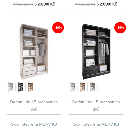
Původní
Aktuální
Původní
Aktuáln
7 760,00
Kč
6 297,00
Kč
7 760,00
Kč
6 297,00
Kč
Cena
Cena
Cena
Cena
Byla:
Je:
Byla:
Je:
7
6
7
6
760,00 Kč.
297,00 Kč.
760,00 Kč.
297,00 
-19%
-19%
Dodání: do 15 pracovních
Dodání: do 15 pracovních
dnů
dnů
Skříň otevřená MERV K3
Skříň otevřená MERV K3