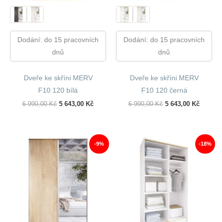
Dodání: do 15 pracovních
Dodání: do 15 pracovních
dnů
dnů
Dveře ke skříni MERV
Dveře ke skříni MERV
F10 120 bílá
F10 120 černá
Původní
Aktuální
Původní
Aktuáln
6 990,00
Kč
5 643,00
Kč
6 990,00
Kč
5 643,00
Kč
Cena
Cena
Cena
Cena
Byla:
Je:
Byla:
Je:
6
5
6
5
990,00 Kč.
643,00 Kč.
990,00 Kč.
643,00 
-9%
-18%