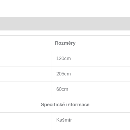
Rozměry
120cm
205cm
60cm
Specifické informace
Kašmír