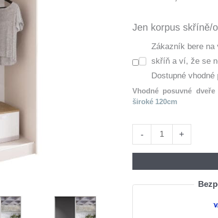
Jen korpus skříně/o
Zákazník bere na
skříň a ví, že se 
Dostupné vhodné 
Vhodné posuvné dveře 
široké 120cm
Skříň
-
+
otevřená
MERV
K1
Bezpe
120
kašmír