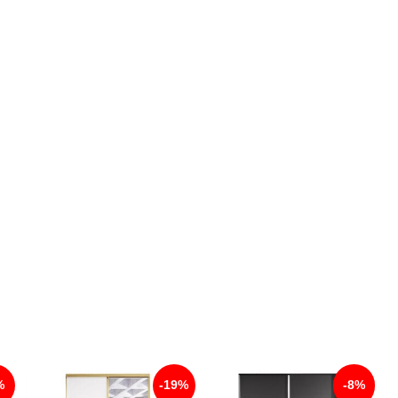
%
-19%
-8%