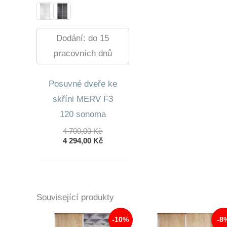
Dodání: do 15
pracovních dnů
Posuvné dveře ke
skříni MERV F3
120 sonoma
Původní
4 700,00
Kč
Cena
Aktuální
4 294,00
Kč
Byla:
Cena
4
Je:
700,00 Kč.
4
294,00 Kč.
Související produkty
-10%
-8