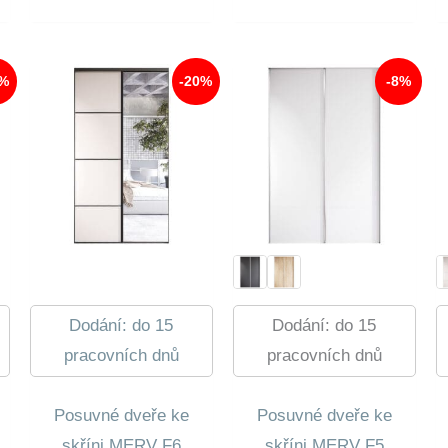
Byla:
Cena
Byla:
Cena
6
Je:
4
Je:
 Kč.
990,00 Kč.
5
540,00 Kč.
4
 Kč.
643,00 Kč.
158,00 Kč.
0%
-20%
-8%
Dodání: do 15
Dodání: do 15
pracovních dnů
pracovních dnů
Posuvné dveře ke
Posuvné dveře ke
skříni MERV F6
skříni MERV F5