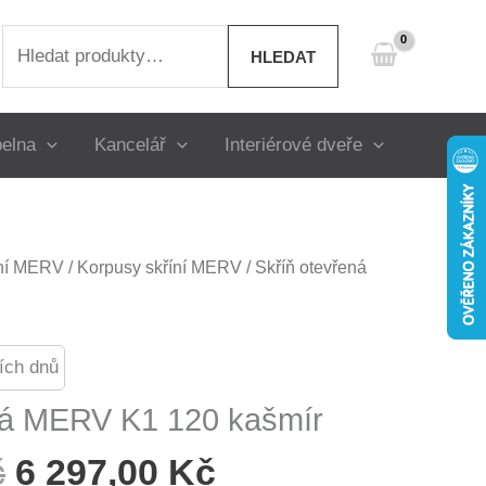
Hledat:
HLEDAT
elna
Kancelář
Interiérové dveře
íní MERV
/
Korpusy skříní MERV
/ Skříň otevřená
ích dnů
ná MERV K1 120 kašmír
Původní
Aktuální
č
6 297,00
Kč