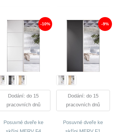
Byla:
Cena
Byla:
Cena
5
Je:
4
Je:
410,00 Kč.
4
700,00 Kč.
4
898,00 Kč.
294,00 Kč.
-10%
-9%
Dodání: do 15
Dodání: do 15
pracovních dnů
pracovních dnů
Posuvné dveře ke
Posuvné dveře ke
skříni MERV F4
skříni MERV F1