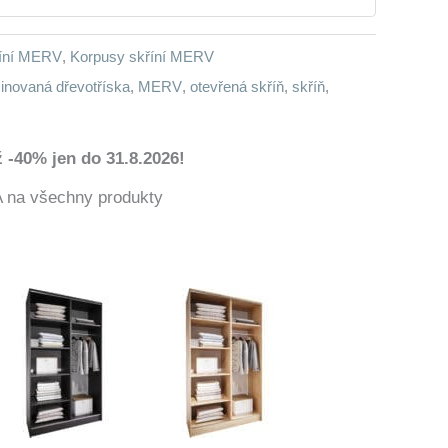
říní MERV
,
Korpusy skříní MERV
inovaná dřevotříska
,
MERV
,
otevřená skříň
,
skříň
,
 -40% jen do 31.8.2026!
a všechny produkty