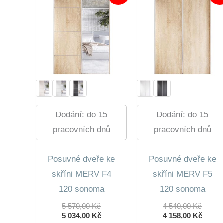
Dodání: do 15
Dodání: do 15
pracovních dnů
pracovních dnů
Posuvné dveře ke
Posuvné dveře ke
skříni MERV F4
skříni MERV F5
120 sonoma
120 sonoma
Původní
Původ
5 570,00
Kč
4 540,00
Kč
Cena
Aktuální
Cena
Aktuá
5 034,00
Kč
4 158,00
Kč