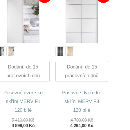
Dodání: do 15
Dodání: do 15
pracovních dnů
pracovních dnů
Posuvné dveře ke
Posuvné dveře ke
skříni MERV F1
skříni MERV F3
120 bílé
120 bílé
Původní
Původní
5 410,00
Kč
4 700,00
Kč
Cena
Aktuální
Cena
Aktuální
4 898,00
Kč
4 294,00
Kč