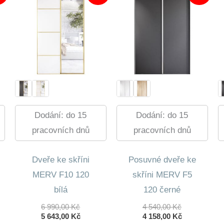
Dodání: do 15
Dodání: do 15
pracovních dnů
pracovních dnů
Dveře ke skříni
Posuvné dveře ke
MERV F10 120
skříni MERV F5
bílá
120 černé
ní
Původní
Původní
6 990,00
Kč
4 540,00
Kč
lní
Cena
Aktuální
Cena
Aktuální
5 643,00
Kč
4 158,00
Kč