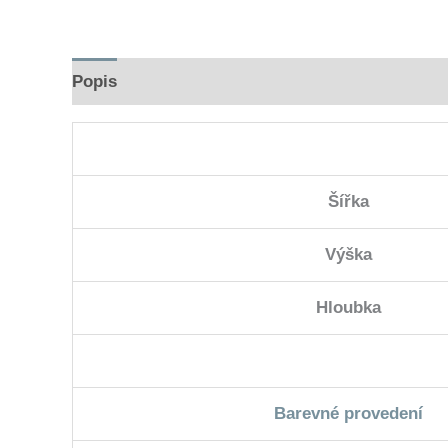
Popis
Hodnocení (0)
Šířka
Výška
Hloubka
Barevné provedení