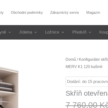
kty
Obchodní podmínky
Zákaznický servis
Magazín
yně
Jídelna
Ložnice
Předsíň
Koup
Domů
/
Konfigurátor skř
MERV K1 120 kašmír
Dodání: do 15 pracovn
Skříň otevře
7 760,00
K