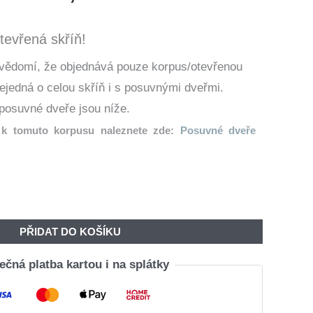
Cena
Cena
Byla:
Je:
tevřená skříň!
7
6
 vědomí, že objednává pouze korpus/otevřenou
760,00 Kč.
297,00 Kč.
nejedná o celou skříň i s posuvnými dveřmi.
posuvné dveře jsou níže.
k tomuto korpusu naleznete zde:
Posuvné dveře
PŘIDAT DO KOŠÍKU
čná platba kartou i na splátky