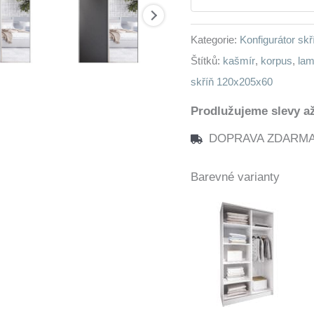
množství
Kategorie:
Konfigurátor sk
Štítků:
kašmír
,
korpus
,
lam
skříň 120x205x60
Prodlužujeme slevy až
DOPRAVA ZDARMA n
Barevné varianty