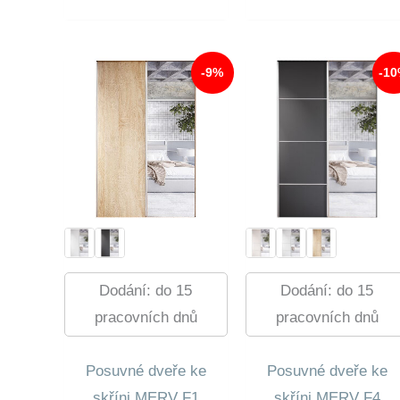
Byla:
Cena
Byla:
Cena
5
Je:
4
Je:
570,00 Kč.
5
540,00
4
034,00 Kč.
158,00
-9%
-1
Dodání: do 15
Dodání: do 15
pracovních dnů
pracovních dnů
Posuvné dveře ke
Posuvné dveře ke
skříni MERV F1
skříni MERV F4