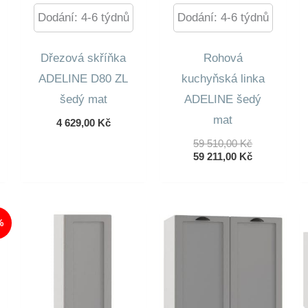
Dodání: 4-6 týdnů
Dodání: 4-6 týdnů
Dřezová skříňka
Rohová
ADELINE D80 ZL
kuchyňská linka
šedý mat
ADELINE šedý
mat
dní
4 629,00
Kč
lní
Původní
59 510,00
Kč
Cena
Aktuální
59 211,00
Kč
Byla:
Cena
0 Kč.
59
Je:
0 Kč.
510,00 Kč.
59
211,00 Kč.
%