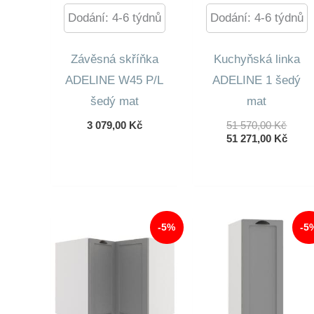
Dodání: 4-6 týdnů
Dodání: 4-6 týdnů
Závěsná skříňka
Kuchyňská linka
ADELINE W45 P/L
ADELINE 1 šedý
šedý mat
mat
Půvo
3 079,00
Kč
51 570,00
Kč
Cena
Aktuá
51 271,00
Kč
Byla:
Cena
51
Je:
570,0
51
271,0
-5%
-5