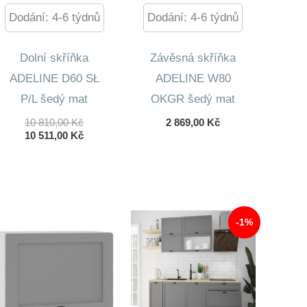
Dodání: 4-6 týdnů
Dodání: 4-6 týdnů
Dolní skříňka
Závěsná skříňka
ADELINE D60 SŁ
ADELINE W80
P/L šedý mat
OKGR šedý mat
Původní
10 810,00
Kč
2 869,00
Kč
Cena
Aktuální
10 511,00
Kč
Byla:
Cena
10
Je:
810,00 Kč.
10
511,00 Kč.
-1%