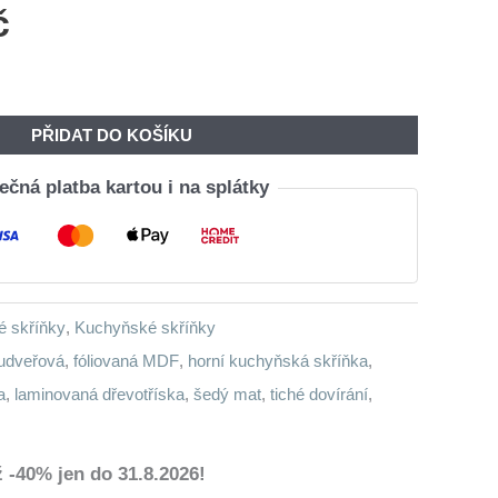
č
PŘIDAT DO KOŠÍKU
čná platba kartou i na splátky
é skříňky
,
Kuchyňské skříňky
udveřová
,
fóliovaná MDF
,
horní kuchyňská skříňka
,
a
,
laminovaná dřevotříska
,
šedý mat
,
tiché dovírání
,
 -40% jen do 31.8.2026!