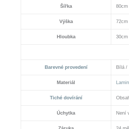
Šířka
80cm
Výška
72cm
Hloubka
30cm
Barevné provedení
Bílá 
Materiál
Lamin
Tiché dovírání
Obsah
Úchytka
Není 
Záruka
24 mě