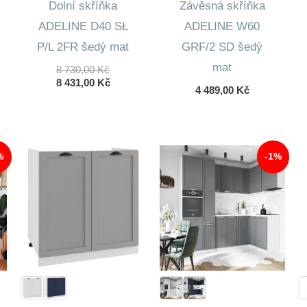
Dolní skříňka
Závěsná skříňka
ADELINE D40 SŁ
ADELINE W60
P/L 2FR šedý mat
GRF/2 SD šedý
mat
Původní
8 730,00
Kč
Cena
Aktuální
8 431,00
Kč
4 489,00
Kč
Byla:
Cena
8
Je:
730,00 Kč.
8
431,00 Kč.
%
-1%