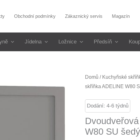
kty
Obchodní podmínky
Zákaznický servis
Magazín
yně
Jídelna
Ložnice
Předsíň
Koup
Domů
/
Kuchyňské skříň
skříňka ADELINE W80 S
Dodání: 4-6 týdnů
Dvoudveřová
W80 SU šedý