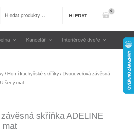
Hledat:
HLEDAT
elna
Kancelář
Interiérové dveře
ky
/
Horní kuchyňské skříňky
/ Dvoudveřová závěsná
U šedý mat
 závěsná skříňka ADELINE
 mat