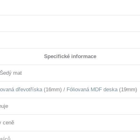
Specifické informace
/ Šedý mat
ovaná dřevotříska
(16mm) /
Fóliovaná MDF deska
(19mm)
uje
v ceně
síců