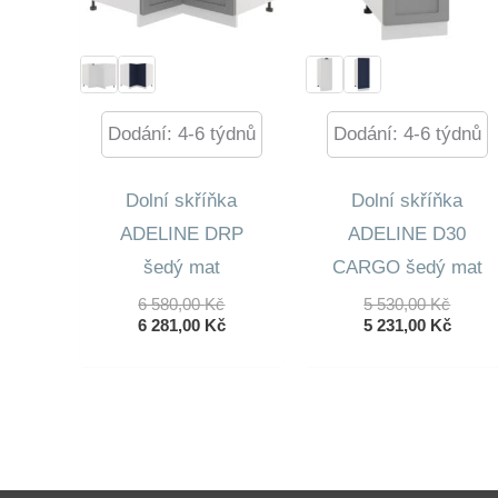
Dodání: 4-6 týdnů
Dodání: 4-6 týdnů
Dolní skříňka
Dolní skříňka
ADELINE DRP
ADELINE D30
šedý mat
CARGO šedý mat
Původní
Původ
6 580,00
Kč
5 530,00
Kč
Cena
Aktuální
Cena
Aktuá
6 281,00
Kč
5 231,00
Kč
Byla:
Cena
Byla:
Cena
6
Je:
5
Je:
580,00 Kč.
6
530,00
5
281,00 Kč.
231,00