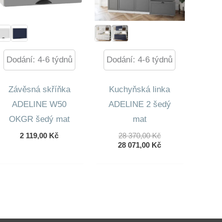
Dodání: 4-6 týdnů
Dodání: 4-6 týdnů
Závěsná skříňka
Kuchyňská linka
ADELINE W50
ADELINE 2 šedý
OKGR šedý mat
mat
Původní
2 119,00
Kč
28 370,00
Kč
Cena
Aktuální
28 071,00
Kč
Byla:
Cena
28
Je:
370,00 Kč.
28
071,00 Kč.