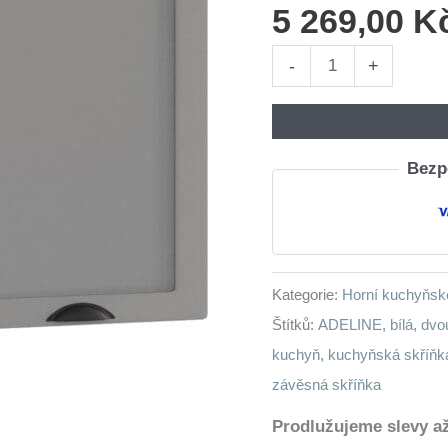
5 269,00
K
Dvoudveřová
-
+
závěsná
skříňka
ADELINE
Bezpe
W80
SU
šedý
mat
Kategorie:
Horní kuchyňsk
množství
Štítků:
ADELINE
,
bílá
,
dvo
kuchyň
,
kuchyňská skříňk
závěsná skříňka
Prodlužujeme slevy až