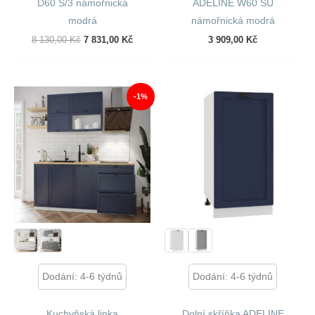
D60 S/3 námořnická
ADELINE W60 SU
modrá
námořnická modrá
Původní
Aktuální
8 130,00
Kč
7 831,00
Kč
3 909,00
Kč
Cena
Cena
Byla:
Je:
8
7
130,00 Kč.
831,00 Kč.
-1%
Dodání: 4-6 týdnů
Dodání: 4-6 týdnů
Kuchyňská linka
Dolní skříňka ADELINE