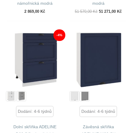
námořnická modrá
modrá
Původní
Aktuál
2 869,00
Kč
51 570,00
Kč
51 271,00
Kč
Cena
Cena
Byla:
Je:
51
51
570,00 Kč.
271,00
-4%
Dodání: 4-6 týdnů
Dodání: 4-6 týdnů
Dolní skříňka ADELINE
Závěsná skříňka