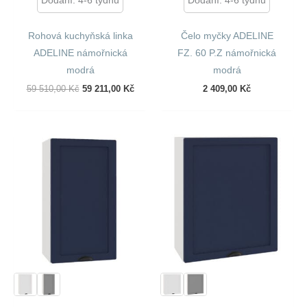
Dodání: 4-6 týdnů
Dodání: 4-6 týdnů
Rohová kuchyňská linka
Čelo myčky ADELINE
ADELINE námořnická
FZ. 60 P.Z námořnická
modrá
modrá
Původní
Aktuální
59 510,00
Kč
59 211,00
Kč
2 409,00
Kč
Cena
Cena
Byla:
Je:
59
59
510,00 Kč.
211,00 Kč.