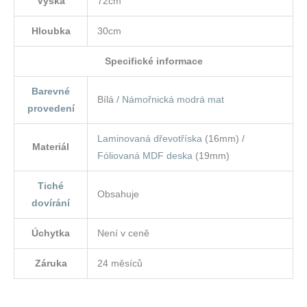
Výška
72cm
Hloubka
30cm
Specifické informace
Barevné
Bílá /
Námořnická modrá mat
provedení
Laminovaná dřevotříska
(16mm) /
Materiál
Fóliovaná MDF deska
(19mm)
Tiché
Obsahuje
dovírání
Úchytka
Není v ceně
Záruka
24 měsíců