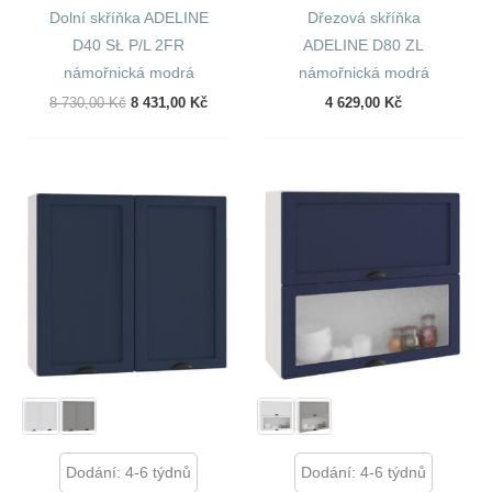
Dolní skříňka ADELINE
Dřezová skříňka
D40 SŁ P/L 2FR
ADELINE D80 ZL
námořnická modrá
námořnická modrá
Původní
Aktuální
8 730,00
Kč
8 431,00
Kč
4 629,00
Kč
Cena
Cena
Byla:
Je:
8
8
730,00 Kč.
431,00 Kč.
Dodání: 4-6 týdnů
Dodání: 4-6 týdnů