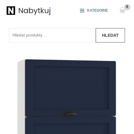
Přeskočit
na
KATEGORIE
obsah
Hledat:
HLEDAT