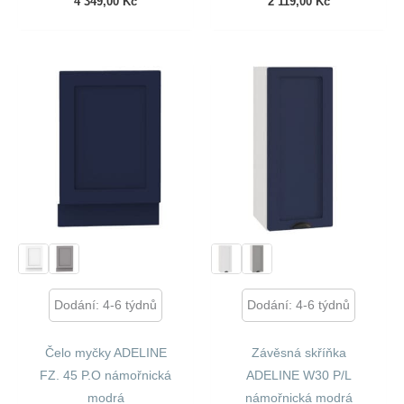
4 349,00
Kč
2 119,00
Kč
Dodání: 4-6 týdnů
Dodání: 4-6 týdnů
Čelo myčky ADELINE
Závěsná skříňka
FZ. 45 P.O námořnická
ADELINE W30 P/L
modrá
námořnická modrá