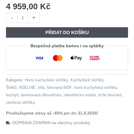
4 959,00
Kč
Závěsná
-
+
skříňka
ADELINE
PŘIDAT DO KOŠÍKU
W80
GRF/2
Bezpečná platba kartou i na splátky
námořnická
modrá
množství
Kategorie:
Horní kuchyňské skříňky
,
Kuchyňské skříňky
Štítků:
ADELINE
,
bílá
,
fóliovaná MDF
,
horní kuchyňská skříňka
,
kuchyň
,
laminovaná dřevotříska
,
námořnická modrá
,
tiché dovírání
,
závěsná skříňka
Prodlužujeme slevy až -40% jen do 31.8.2026!
DOPRAVA ZDARMA na všechny produkty