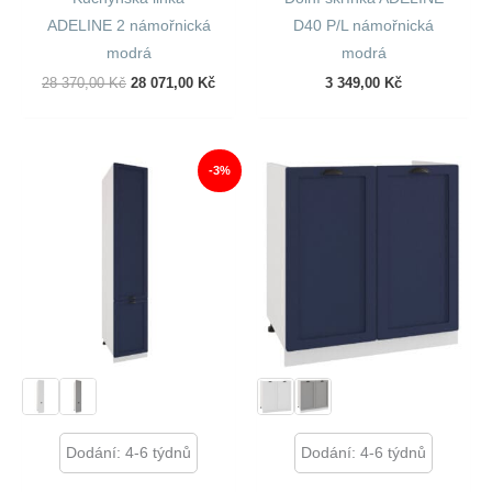
ADELINE 2 námořnická
D40 P/L námořnická
modrá
modrá
Původní
Aktuální
28 370,00
Kč
28 071,00
Kč
3 349,00
Kč
Cena
Cena
Byla:
Je:
28
28
370,00 Kč.
071,00 Kč.
-3%
Dodání: 4-6 týdnů
Dodání: 4-6 týdnů