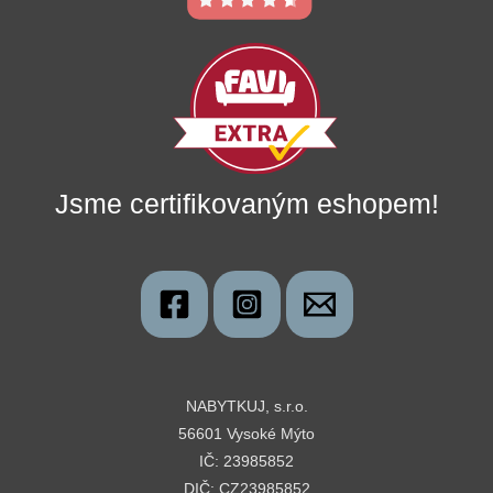
Jsme certifikovaným eshopem!
NABYTKUJ, s.r.o.
56601 Vysoké Mýto
IČ: 23985852
DIČ: CZ23985852