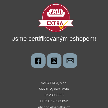
Jsme certifikovaným eshopem!
NABYTKUJ, s.r.o.
56601 Vysoké Mýto
IČ: 23985852
DIČ: CZ23985852
obchod@nabytkuj.cz