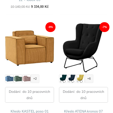
Byla:
Je:
12
11
Původní
Aktuální
10 140,00
Kč
9 334,00
Kč
160,00 Kč.
253,00
Cena
Cena
Byla:
Je:
10
9
140,00 Kč.
334,00 Kč.
-9%
-7%
+2
+6
Dodání: do 10 pracovních
Dodání: do 10 pracovních
dnů
dnů
Křeslo KASTEL poso 01
Křeslo ATENA kronos 07