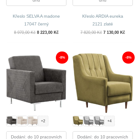
dnů
dnů
Křeslo SELVA A madone
Křeslo ARDIA eureka
17047 černý
2121 zlaté
Původní
Aktuální
Původní
Aktuáln
8 970,00
Kč
8 223,00
Kč
7 820,00
Kč
7 130,00
Kč
Cena
Cena
Cena
Cena
Byla:
Je:
Byla:
Je:
8
8
7
7
970,00 Kč.
223,00 Kč.
820,00 Kč.
130,00 
-8%
-8%
+2
+4
Dodání: do 10 pracovních
Dodání: do 10 pracovních