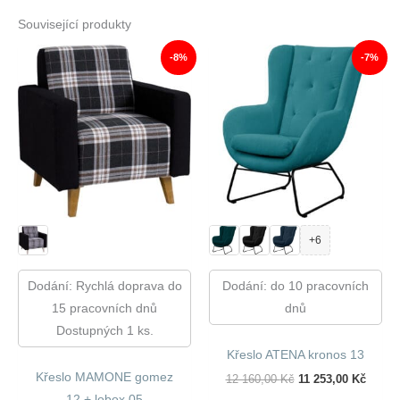
Související produkty
-8%
-7%
+6
Dodání: Rychlá doprava do
Dodání: do 10 pracovních
15 pracovních dnů
dnů
Dostupných 1 ks.
Křeslo ATENA kronos 13
Křeslo MAMONE gomez
Původní
Aktuál
12 160,00
Kč
11 253,00
Kč
Cena
Cena
12 + lobox 05