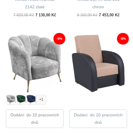
2142 zlaté
chrom
Původní
Aktuální
Původní
Aktuáln
7 820,00
Kč
7 130,00
Kč
8 160,00
Kč
7 453,00
Kč
Cena
Cena
Cena
Cena
Byla:
Je:
Byla:
Je:
7
7
8
7
820,00 Kč.
130,00 Kč.
160,00 Kč.
453,00 
-9%
-8%
+1
Dodání: do 10 pracovních
Dodání: do 10 pracovních
dnů
dnů