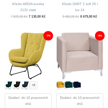
Křeslo ARDIA eureka
Křeslo DART 2 soft 20 /
2132 zlaté
lux 24
Původní
Aktuální
Původní
Aktuáln
7 820,00
Kč
7 130,00
Kč
9 450,00
Kč
8 679,00
Kč
Cena
Cena
Cena
Cena
Byla:
Je:
Byla:
Je:
7
7
9
8
820,00 Kč.
130,00 Kč.
450,00 Kč.
679,00 
-7%
-9%
+6
Dodání: do 10 pracovních
Dodání: do 10 pracovních
dnů
dnů