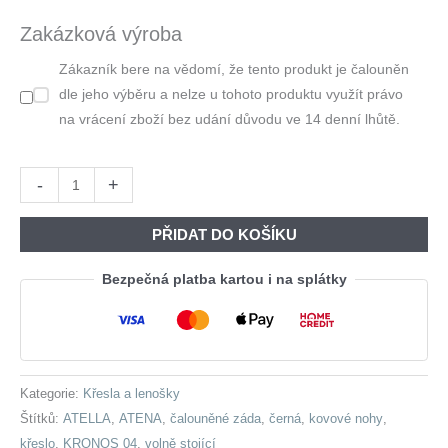
Byla:
Je:
Zakázková výroba
12
11
Zákazník bere na vědomí, že tento produkt je čalouněn
160,00 Kč.
253,00 
dle jeho výběru a nelze u tohoto produktu využít právo
na vrácení zboží bez udání důvodu ve 14 denní lhůtě.
Křeslo
-
+
ATENA
kronos
PŘIDAT DO KOŠÍKU
04
množství
Bezpečná platba kartou i na splátky
Kategorie:
Křesla a lenošky
Štítků:
ATELLA
,
ATENA
,
čalouněné záda
,
černá
,
kovové nohy
,
křeslo
,
KRONOS 04
,
volně stojící