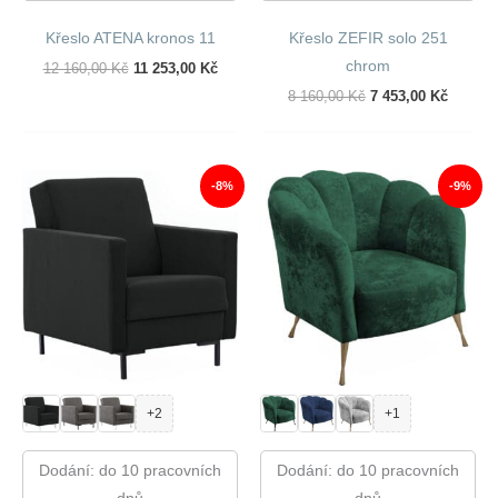
Křeslo ATENA kronos 11
Křeslo ZEFIR solo 251
chrom
Původní
Aktuální
12 160,00
Kč
11 253,00
Kč
Cena
Cena
Původní
Aktuáln
8 160,00
Kč
7 453,00
Kč
Byla:
Je:
Cena
Cena
12
11
Byla:
Je:
160,00 Kč.
253,00 Kč.
8
7
160,00 Kč.
453,00 
-8%
-9%
+2
+1
Dodání: do 10 pracovních
Dodání: do 10 pracovních