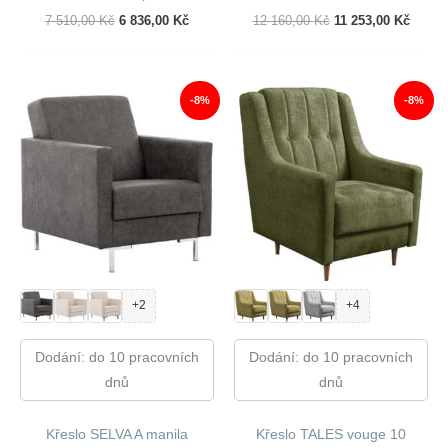
Původní
Aktuální
Původní
Aktuál
7 510,00
Kč
6 836,00
Kč
12 160,00
Kč
11 253,00
Kč
Cena
Cena
Cena
Cena
Byla:
Je:
Byla:
Je:
7
6
12
11
510,00 Kč.
836,00 Kč.
160,00 Kč.
253,00
-8%
-8%
+2
+4
Dodání: do 10 pracovních
Dodání: do 10 pracovních
dnů
dnů
Křeslo SELVA A manila
Křeslo TALES vouge 10