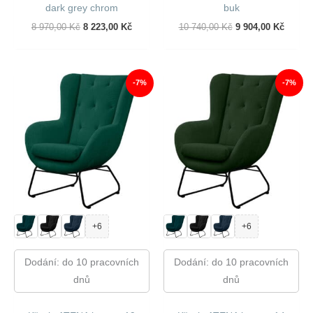
dark grey chrom
buk
Původní
Aktuální
Původní
Aktuál
8 970,00
Kč
8 223,00
Kč
10 740,00
Kč
9 904,00
Kč
Cena
Cena
Cena
Cena
Byla:
Je:
Byla:
Je:
8
8
10
9
970,00 Kč.
223,00 Kč.
740,00 Kč.
904,00
-7%
-7%
+6
+6
Dodání: do 10 pracovních
Dodání: do 10 pracovních
dnů
dnů