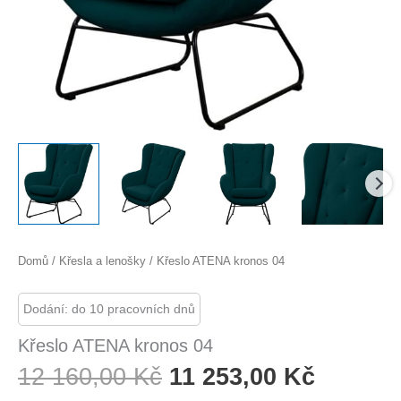
Domů
/
Křesla a lenošky
/ Křeslo ATENA kronos 04
Dodání: do 10 pracovních dnů
Křeslo ATENA kronos 04
Původní
Aktuáln
12 160,00
Kč
11 253,00
Kč
Cena
Cena