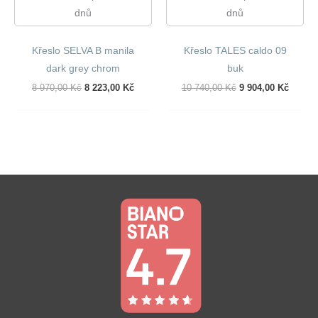
dnů
dnů
Křeslo SELVA B manila
Křeslo TALES caldo 09
dark grey chrom
buk
Původní
Aktuální
Původní
Aktuál
8 970,00
Kč
8 223,00
Kč
10 740,00
Kč
9 904,00
Kč
Cena
Cena
Cena
Cena
Byla:
Je:
Byla:
Je:
8
8
10
9
970,00 Kč.
223,00 Kč.
740,00 Kč.
904,00