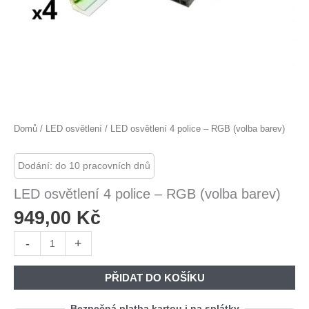
Domů
/
LED osvětlení
/ LED osvětlení 4 police – RGB (volba barev)
Dodání: do 10 pracovních dnů
LED osvětlení 4 police – RGB (volba barev)
949,00
Kč
LED
-
+
osvětlení
4
PŘIDAT DO KOŠÍKU
police
-
Bezpečná platba kartou i na splátky