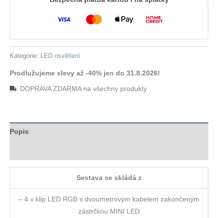
RGB
(volba
barev)
množství
Kategorie:
LED osvětlení
Prodlužujeme slevy až -40% jen do 31.8.2026!
DOPRAVA ZDARMA na všechny produkty
Popis
Hodnocení (0)
Sestava se skládá z
– 4 x klip LED RGB s dvoumetrovým kabelem zakončeným
zástrčkou MINI LED