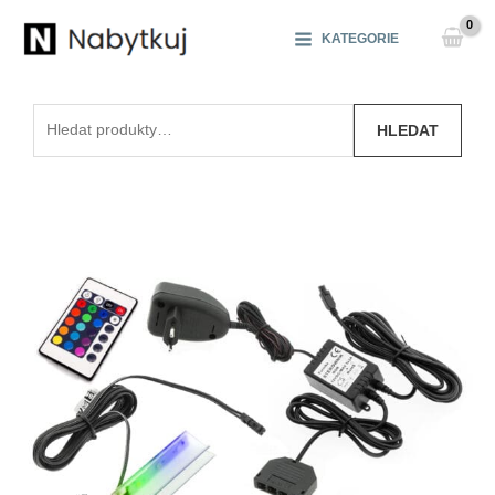
Přeskočit
na
KATEGORIE
obsah
Hledat:
HLEDAT