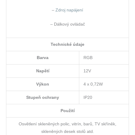
–
Zdroj napájení
– Dálkový ovládač
Technické údaje
Barva
RGB
Napětí
12V
Výkon
4 x 0,72W
Stupeň ochrany
IP20
Použití
Osvětlení skleněných polic, vitrín, barů, TV skříněk,
skleněných desek stolů atd.