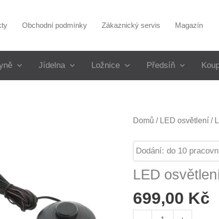
kty
Obchodní podmínky
Zákaznický servis
Magazín
yně
Jídelna
Ložnice
Předsíň
Koup
Domů
/
LED osvětlení
/ 
Dodání: do 10 pracovn
LED osvětlení
699,00
Kč
LED