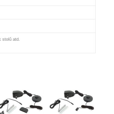
 stolů atd.