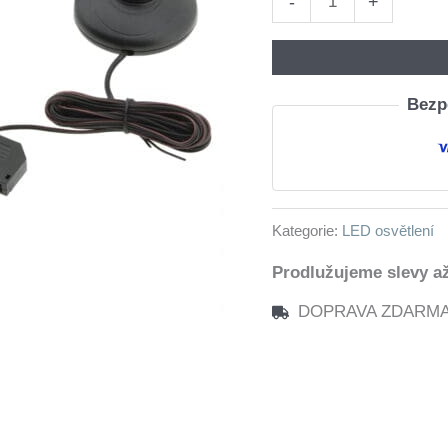
-
+
osvětlení
6
polic
Bezpe
-
červená
množství
Kategorie:
LED osvětlení
Prodlužujeme slevy až
DOPRAVA ZDARMA n