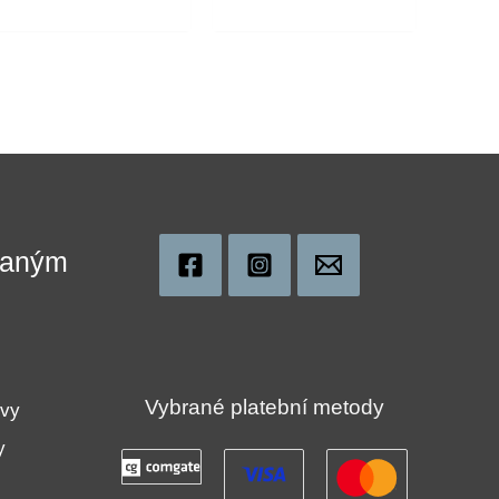
ovaným
!
Vybrané platební metody
uvy
y