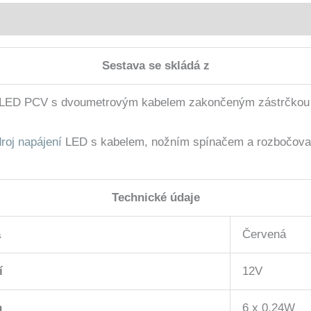
Sestava se skládá z
ip LED PCV s dvoumetrovým kabelem zakončeným zástrčkou
roj napájení
LED s kabelem, nožním spínačem a rozbočov
Technické údaje
a
Červená
í
12V
n
6 x 0,24W