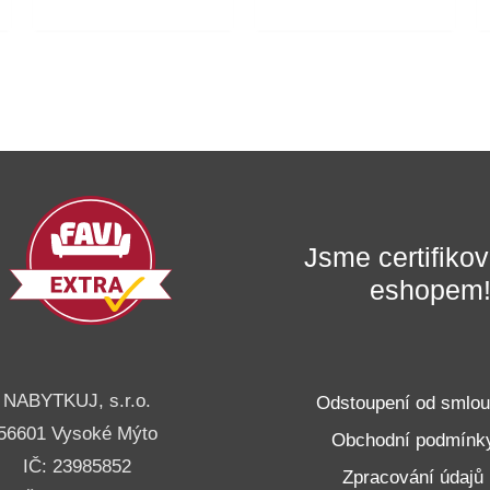
Jsme certifik
eshopem
NABYTKUJ, s.r.o.
Odstoupení od smlo
56601 Vysoké Mýto
Obchodní podmínk
IČ: 23985852
Zpracování údajů