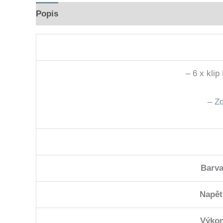
Popis
Hodnocení (0)
– 6 x kl
–
Zd
Barv
Napět
Výko