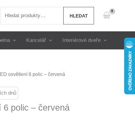
Hledat:
HLEDAT
elna
Kancelář
Interiérové dveře
LED osvětlení 6 polic – červená
ích dnů
 6 polic – červená