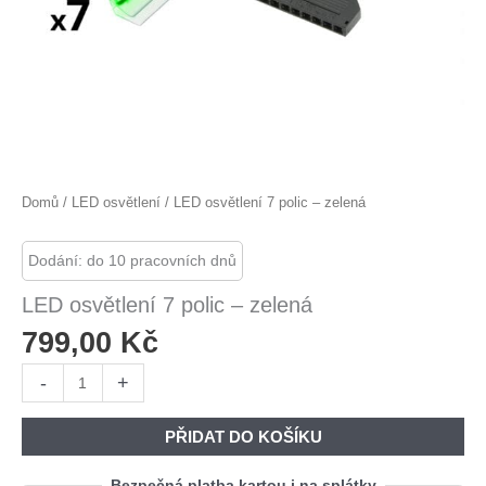
Domů
/
LED osvětlení
/ LED osvětlení 7 polic – zelená
Dodání: do 10 pracovních dnů
LED osvětlení 7 polic – zelená
799,00
Kč
LED
-
+
osvětlení
7
PŘIDAT DO KOŠÍKU
polic
-
Bezpečná platba kartou i na splátky