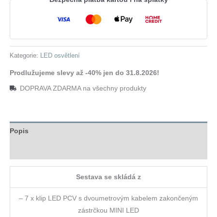
zelená
množství
Kategorie:
LED osvětlení
Prodlužujeme slevy až -40% jen do 31.8.2026!
DOPRAVA ZDARMA na všechny produkty
Popis
Hodnocení (0)
Sestava se skládá z
– 7 x klip LED PCV s dvoumetrovým kabelem zakončeným
zástrčkou MINI LED