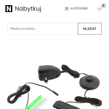
Přeskočit
na
KATEGORIE
obsah
Hledat:
HLEDAT