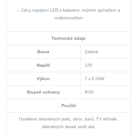
–
Zdroj napájení
LED s kabelem, nožním spínačem a
rozbočovačem
Technické údaje
Barva
Zelená
Napětí
12V
Výkon
7 x 0,24W
Stupeň ochrany
IP20
Použití
Osvětlení skleněných polic, vitrín, barů, TV skříněk,
skleněných desek stolů atd.