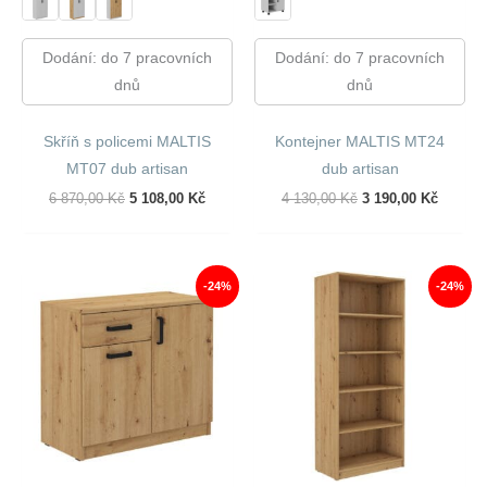
Dodání: do 7 pracovních
Dodání: do 7 pracovních
dnů
dnů
Skříň s policemi MALTIS
Kontejner MALTIS MT24
MT07 dub artisan
dub artisan
Původní
Aktuální
Původní
Aktuáln
6 870,00
Kč
5 108,00
Kč
4 130,00
Kč
3 190,00
Kč
Cena
Cena
Cena
Cena
Byla:
Je:
Byla:
Je:
6
5
4
3
870,00 Kč.
108,00 Kč.
130,00 Kč.
190,00 
-24%
-24%