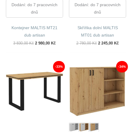
Dodání: do 7 pracovních
Dodání: do 7 pracovních
dnů
dnů
Kontejner MALTIS MT21
Skříňka dolní MALTIS
dub artisan
MT01 dub artisan
Původní
Aktuální
Původní
Aktuáln
3 830,00
Kč
2 980,00
Kč
2 780,00
Kč
2 245,00
Kč
Cena
Cena
Cena
Cena
Byla:
Je:
Byla:
Je:
3
2
2
2
830,00 Kč.
980,00 Kč.
780,00 Kč.
245,00 
-33%
-34%