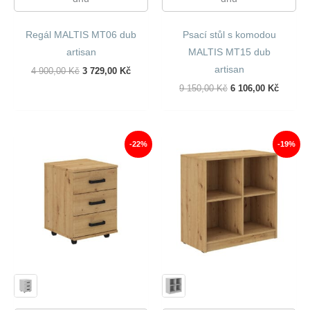
Regál MALTIS MT06 dub
Psací stůl s komodou
artisan
MALTIS MT15 dub
artisan
Původní
Aktuální
4 900,00
Kč
3 729,00
Kč
Cena
Cena
Původní
Aktuáln
9 150,00
Kč
6 106,00
Kč
Byla:
Je:
Cena
Cena
4
3
Byla:
Je:
900,00 Kč.
729,00 Kč.
9
6
150,00 Kč.
106,00 
-22%
-19%