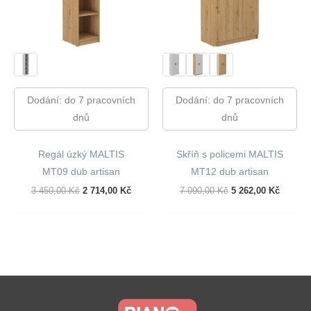
Dodání: do 7 pracovních
Dodání: do 7 pracovních
dnů
dnů
Regál úzký MALTIS
Skříň s policemi MALTIS
MT09 dub artisan
MT12 dub artisan
Původní
Aktuální
Původní
Aktuáln
3 450,00
Kč
2 714,00
Kč
7 090,00
Kč
5 262,00
Kč
Cena
Cena
Cena
Cena
Byla:
Je:
Byla:
Je:
3
2
7
5
450,00 Kč.
714,00 Kč.
090,00 Kč.
262,00 