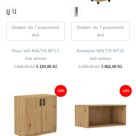
Dodání: do 7 pracovních
Dodání: do 7 pracovních
dnů
dnů
Psací stůl MALTIS MT17
Kontejner MALTIS MT25
dub artisan
dub artisan
Původní
Aktuální
Původní
Aktuáln
7 890,00
Kč
5 224,00
Kč
5 090,00
Kč
3 862,00
Kč
Cena
Cena
Cena
Cena
Byla:
Je:
Byla:
Je:
7
5
5
3
890,00 Kč.
224,00 Kč.
090,00 Kč.
862,00 
-23%
-12%