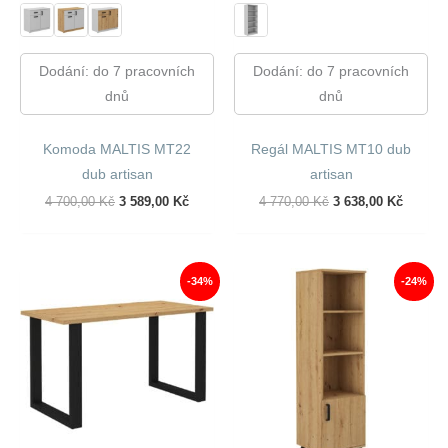
Dodání: do 7 pracovních
Dodání: do 7 pracovních
dnů
dnů
Komoda MALTIS MT22
Regál MALTIS MT10 dub
dub artisan
artisan
Původní
Aktuální
Původní
Aktuáln
4 700,00
Kč
3 589,00
Kč
4 770,00
Kč
3 638,00
Kč
Cena
Cena
Cena
Cena
Byla:
Je:
Byla:
Je:
4
3
4
3
700,00 Kč.
589,00 Kč.
770,00 Kč.
638,00 
-34%
-24%