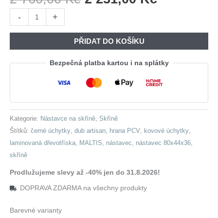
Cena
Cena
Nástavec
-
+
Byla:
Je:
MALTIS
2
2
MT13
PŘIDAT DO KOŠÍKU
760,00 Kč.
231,00 Kč
dub
artisan
Bezpečná platba kartou i na splátky
množství
Kategorie:
Nástavce na skříně
,
Skříně
Štítků:
černé úchytky
,
dub artisan
,
hrana PCV
,
kovové úchytky
,
laminovaná dřevotříska
,
MALTIS
,
nástavec
,
nástavec 80x44x36
,
skříně
Prodlužujeme slevy až -40% jen do 31.8.2026!
DOPRAVA ZDARMA na všechny produkty
Barevné varianty