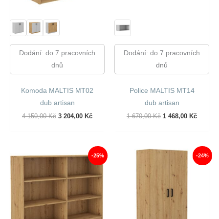
Dodání: do 7 pracovních
Dodání: do 7 pracovních
dnů
dnů
Komoda MALTIS MT02
Police MALTIS MT14
dub artisan
dub artisan
Původní
Aktuální
Původní
Aktuáln
4 150,00
Kč
3 204,00
Kč
1 670,00
Kč
1 468,00
Kč
Cena
Cena
Cena
Cena
Byla:
Je:
Byla:
Je:
4
3
1
1
150,00 Kč.
204,00 Kč.
670,00 Kč.
468,00 
-25%
-24%