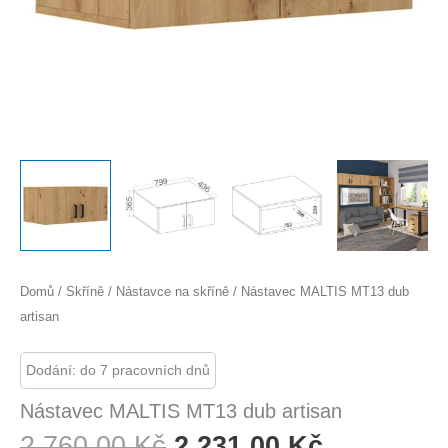
Domů
/
Skříně
/
Nástavce na skříně
/ Nástavec MALTIS MT13 dub
artisan
Dodání: do 7 pracovních dnů
Nástavec MALTIS MT13 dub artisan
Původní
Aktuální
2 760,00
Kč
2 231,00
Kč