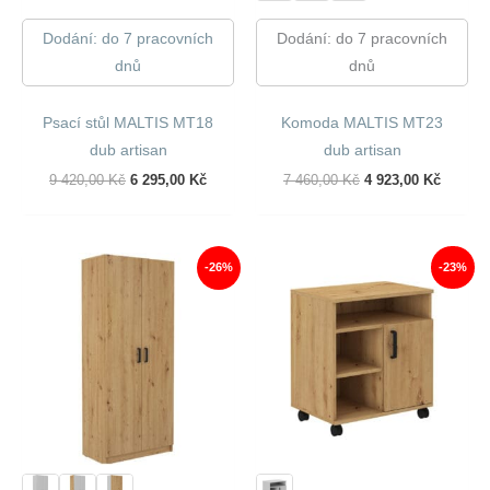
Dodání: do 7 pracovních
Dodání: do 7 pracovních
dnů
dnů
Psací stůl MALTIS MT18
Komoda MALTIS MT23
dub artisan
dub artisan
Původní
Aktuální
Původní
Aktuáln
9 420,00
Kč
6 295,00
Kč
7 460,00
Kč
4 923,00
Kč
Cena
Cena
Cena
Cena
Byla:
Je:
Byla:
Je:
9
6
7
4
420,00 Kč.
295,00 Kč.
460,00 Kč.
923,00 
-26%
-23%