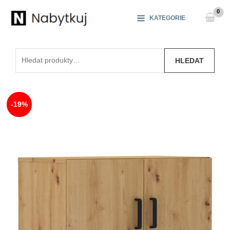
Přeskočit
na
KATEGORIE
obsah
Hledat:
HLEDAT
-19%