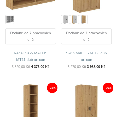
Dodání: do 7 pracovních
Dodání: do 7 pracovních
dnů
dnů
Regál nízký MALTIS
Skříň MALTIS MT08 dub
MT11 dub artisan
artisan
Původní
Aktuální
Původní
Aktuáln
5 820,00
Kč
4 373,00
Kč
5 270,00
Kč
3 988,00
Kč
Cena
Cena
Cena
Cena
Byla:
Je:
Byla:
Je:
5
4
5
3
820,00 Kč.
373,00 Kč.
270,00 Kč.
988,00 
-21%
-26%