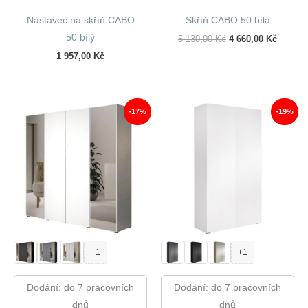
Nástavec na skříň CABO
Skříň CABO 50 bílá
50 bílý
Původní
Aktuáln
5 130,00
Kč
4 660,00
Kč
Cena
Cena
1 957,00
Kč
Byla:
Je:
5
4
130,00 Kč.
660,00 
-17%
-19%
+1
+1
Dodání: do 7 pracovních
Dodání: do 7 pracovních
dnů
dnů