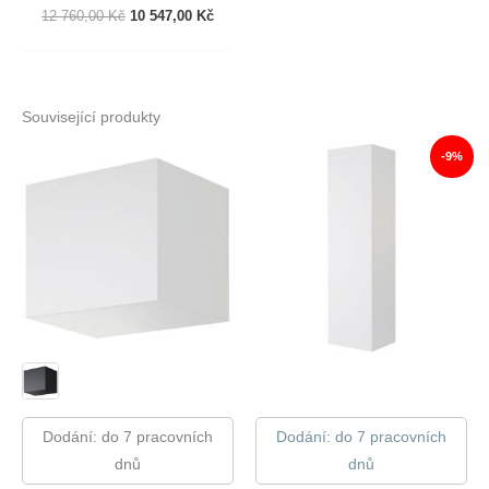
Původní
Aktuální
12 760,00
Kč
10 547,00
Kč
Cena
Cena
Byla:
Je:
12
10
760,00 Kč.
547,00 Kč.
Související produkty
-9%
Dodání: do 7 pracovních
Dodání: do 7 pracovních
dnů
dnů