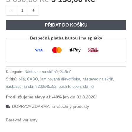
Cena
Cena
Nástavec
-
+
Byla:
Je:
na
5
5
skříň
PŘIDAT DO KOŠÍKU
690,00 Kč.
136,00 Kč
CABO
200
Bezpečná platba kartou i na splátky
bílý
množství
Kategorie:
Nástavce na skříně
,
Skříně
Štítků:
bílá
,
CABO
,
laminovaná dřevotříska
,
nástavec na skříň
,
nástavec na skříň 200x45x52
,
push to open
,
skříně
Prodlužujeme slevy až -40% jen do 31.8.2026!
DOPRAVA ZDARMA na všechny produkty
Barevné varianty