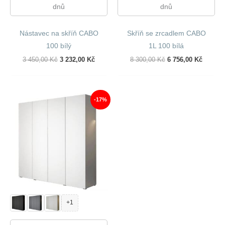
dnů
dnů
Nástavec na skříň CABO
Skříň se zrcadlem CABO
100 bílý
1L 100 bílá
Původní
Aktuální
Původní
Aktuáln
3 450,00
Kč
3 232,00
Kč
8 300,00
Kč
6 756,00
Kč
Cena
Cena
Cena
Cena
Byla:
Je:
Byla:
Je:
3
3
8
6
450,00 Kč.
232,00 Kč.
300,00 Kč.
756,00 
-17%
+1