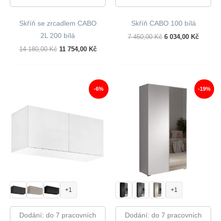
Skříň se zrcadlem CABO
Skříň CABO 100 bílá
2L 200 bílá
Původní
Aktuáln
7 450,00
Kč
6 034,00
Kč
Cena
Cena
Původní
Aktuální
14 180,00
Kč
11 754,00
Kč
Byla:
Je:
Cena
Cena
7
6
Byla:
Je:
450,00 Kč.
034,00 
14
11
180,00 Kč.
754,00 Kč.
-6%
-19%
+1
+1
Dodání: do 7 pracovních
Dodání: do 7 pracovních