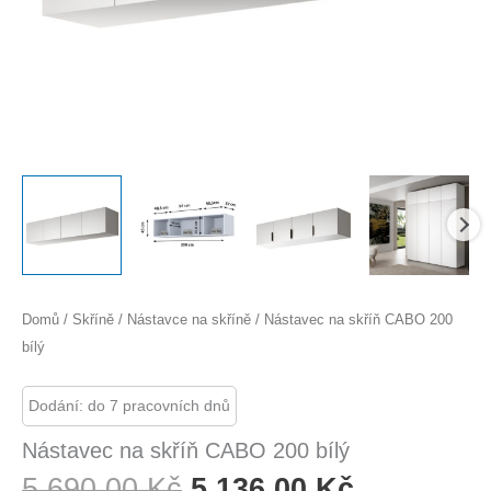
Domů
/
Skříně
/
Nástavce na skříně
/ Nástavec na skříň CABO 200
bílý
Dodání: do 7 pracovních dnů
Nástavec na skříň CABO 200 bílý
Původní
Aktuální
5 690,00
Kč
5 136,00
Kč