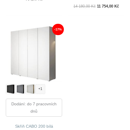
Původní
Aktuál
14 180,00
Kč
11 754,00
Kč
Cena
Cena
Byla:
Je:
14
11
180,00 Kč.
754,00
-17%
+1
Dodání: do 7 pracovních
dnů
Skříň CABO 200 bílá