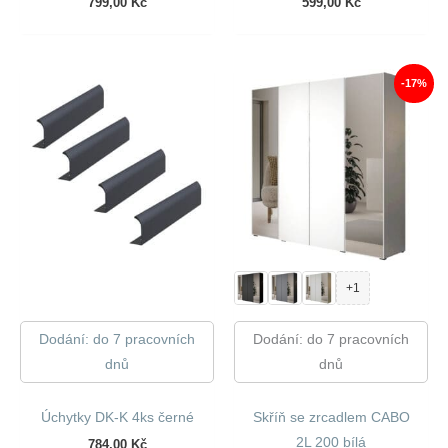
799,00
Kč
599,00
Kč
-17%
+1
Dodání: do 7 pracovních
Dodání: do 7 pracovních
dnů
dnů
Úchytky DK-K 4ks černé
Skříň se zrcadlem CABO
2L 200 bílá
784,00
Kč