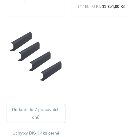
Cena
Cena
Původní
Aktuál
14 180,00
Kč
11 754,00
Kč
Byla:
Je:
Cena
Cena
12
10
Byla:
Je:
760,00 Kč.
547,00 Kč.
14
11
180,00 Kč.
754,00
Dodání: do 7 pracovních
dnů
Úchytky DK-K 4ks černé