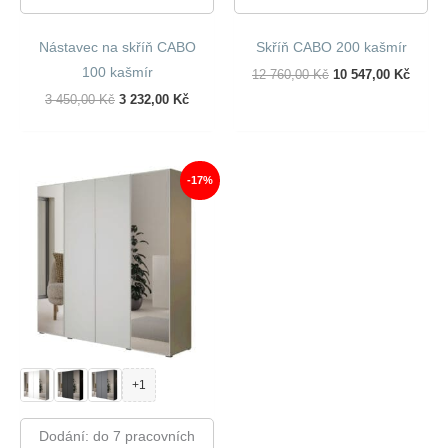
Nástavec na skříň CABO
Skříň CABO 200 kašmír
100 kašmír
Původní
Aktuál
12 760,00
Kč
10 547,00
Kč
Cena
Cena
Původní
Aktuální
3 450,00
Kč
3 232,00
Kč
Byla:
Je:
Cena
Cena
12
10
Byla:
Je:
760,00 Kč.
547,00
3
3
450,00 Kč.
232,00 Kč.
-17%
+1
Dodání: do 7 pracovních