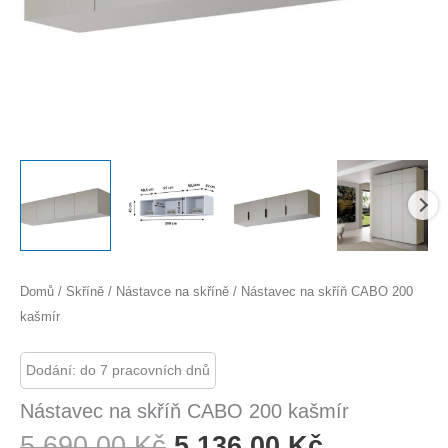
Domů
/
Skříně
/
Nástavce na skříně
/ Nástavec na skříň CABO 200
kašmír
Dodání: do 7 pracovních dnů
Nástavec na skříň CABO 200 kašmír
Původní
Aktuální
5 690,00
Kč
5 136,00
Kč