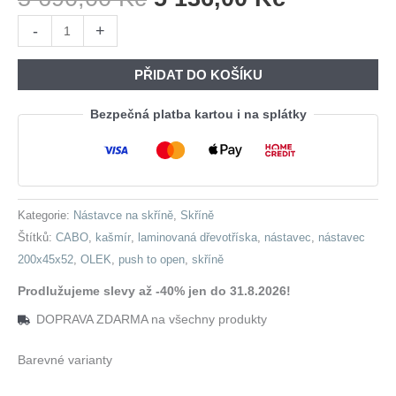
Cena
Cena
Nástavec
-
+
Byla:
Je:
na
5
5
skříň
PŘIDAT DO KOŠÍKU
690,00 Kč.
136,00 Kč
CABO
200
Bezpečná platba kartou i na splátky
kašmír
množství
Kategorie:
Nástavce na skříně
,
Skříně
Štítků:
CABO
,
kašmír
,
laminovaná dřevotříska
,
nástavec
,
nástavec
200x45x52
,
OLEK
,
push to open
,
skříně
Prodlužujeme slevy až -40% jen do 31.8.2026!
DOPRAVA ZDARMA na všechny produkty
Barevné varianty