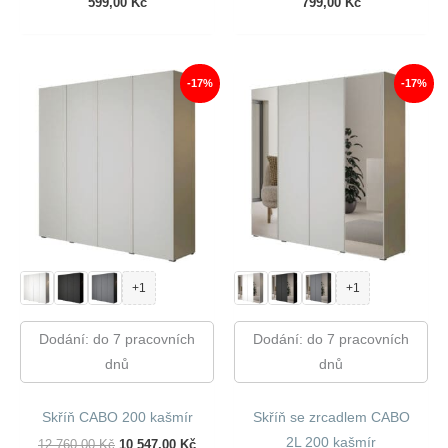
599,00
Kč
799,00
Kč
-17%
-17%
+1
+1
Dodání: do 7 pracovních
Dodání: do 7 pracovních
dnů
dnů
Skříň CABO 200 kašmír
Skříň se zrcadlem CABO
2L 200 kašmír
Původní
Aktuální
12 760,00
Kč
10 547,00
Kč