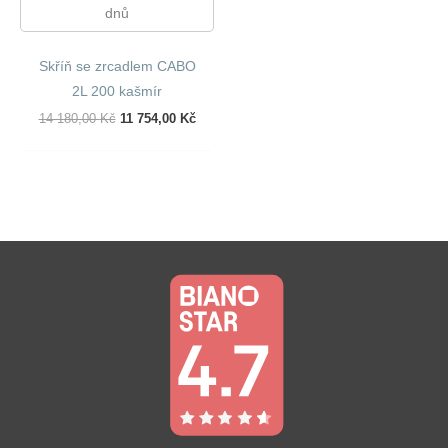
dnů
Skříň se zrcadlem CABO
2L 200 kašmír
Původní
Aktuální
14 180,00
Kč
11 754,00
Kč
Cena
Cena
Byla:
Je:
14
11
180,00 Kč.
754,00 Kč.