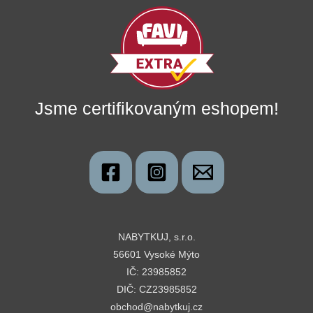
Jsme certifikovaným eshopem!
NABYTKUJ, s.r.o.
56601 Vysoké Mýto
IČ: 23985852
DIČ: CZ23985852
obchod@nabytkuj.cz