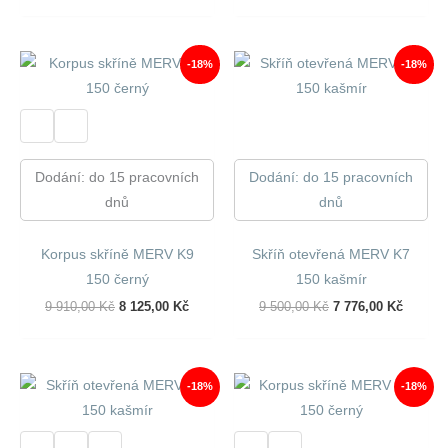
Byla:
Je:
Byla:
Je:
10
8
8
7
630,00 Kč.
737,00 Kč.
640,00 Kč.
045,00 
-18%
-18%
Dodání: do 15 pracovních
Dodání: do 15 pracovních
dnů
dnů
Korpus skříně MERV K9
Skříň otevřená MERV K7
150 černý
150 kašmír
Původní
Aktuální
Původní
Aktuáln
9 910,00
Kč
8 125,00
Kč
9 500,00
Kč
7 776,00
Kč
Cena
Cena
Cena
Cena
Byla:
Je:
Byla:
Je:
9
8
9
7
910,00 Kč.
125,00 Kč.
500,00 Kč.
776,00 
-18%
-18%