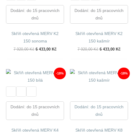
Dodání: do 15 pracovních
Dodání: do 15 pracovních
dnů
dnů
Skříň otevřená MERV K2
Skříň otevřená MERV K2
150 sonoma
150 kašmír
Původní
Aktuální
Původní
Aktuáln
7 920,00
Kč
6 433,00
Kč
7 920,00
Kč
6 433,00
Kč
Cena
Cena
Cena
Cena
Byla:
Je:
Byla:
Je:
7
6
7
6
920,00 Kč.
433,00 Kč.
920,00 Kč.
433,00 
-18%
-18%
Dodání: do 15 pracovních
Dodání: do 15 pracovních
dnů
dnů
Skříň otevřená MERV K4
Skříň otevřená MERV K8