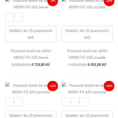
-9%
-19%
Dodání: do 15 pracovních
Dodání: do 15 pracovních
dnů
dnů
Posuvné dveře ke skříni
Posuvné dveře ke skříni
MERV F5 150 černé
MERV F2 150 zrcadla
Původní
Aktuální
Původní
Aktuáln
5 200,00
Kč
4 719,00
Kč
7 470,00
Kč
6 051,00
Kč
Cena
Cena
Cena
Cena
Byla:
Je:
Byla:
Je:
5
4
7
6
200,00 Kč.
719,00 Kč.
470,00 Kč.
051,00 
-10%
-20%
Dodání: do 15 pracovních
Dodání: do 15 pracovních