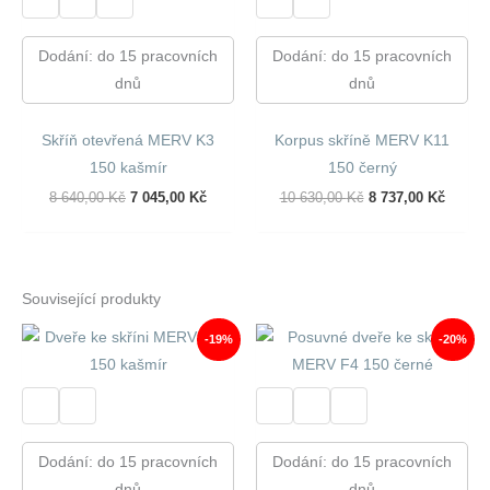
Dodání: do 15 pracovních
Dodání: do 15 pracovních
dnů
dnů
Skříň otevřená MERV K3
Korpus skříně MERV K11
150 kašmír
150 černý
Původní
Aktuální
Původní
Aktuál
8 640,00
Kč
7 045,00
Kč
10 630,00
Kč
8 737,00
Kč
Cena
Cena
Cena
Cena
Byla:
Je:
Byla:
Je:
8
7
10
8
640,00 Kč.
045,00 Kč.
630,00 Kč.
737,00
Související produkty
-19%
-20%
Dodání: do 15 pracovních
Dodání: do 15 pracovních
dnů
dnů