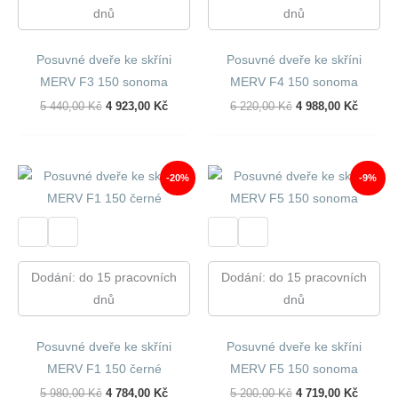
dnů
dnů
Posuvné dveře ke skříni
Posuvné dveře ke skříni
MERV F3 150 sonoma
MERV F4 150 sonoma
Původní
Aktuální
Původní
Aktuáln
5 440,00
Kč
4 923,00
Kč
6 220,00
Kč
4 988,00
Kč
Cena
Cena
Cena
Cena
Byla:
Je:
Byla:
Je:
5
4
6
4
440,00 Kč.
923,00 Kč.
220,00 Kč.
988,00 
-20%
-9%
Dodání: do 15 pracovních
Dodání: do 15 pracovních
dnů
dnů
Posuvné dveře ke skříni
Posuvné dveře ke skříni
MERV F1 150 černé
MERV F5 150 sonoma
Původní
Aktuální
Původní
Aktuáln
5 980,00
Kč
4 784,00
Kč
5 200,00
Kč
4 719,00
Kč