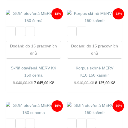
7
6
7
6
920,00 Kč.
433,00 Kč.
920,00 Kč.
433,00 
-18%
-18%
Dodání: do 15 pracovních
Dodání: do 15 pracovních
dnů
dnů
Skříň otevřená MERV K4
Korpus skříně MERV
150 černá
K10 150 kašmír
Původní
Aktuální
Původní
Aktuáln
8 640,00
Kč
7 045,00
Kč
9 910,00
Kč
8 125,00
Kč
Cena
Cena
Cena
Cena
Byla:
Je:
Byla:
Je:
8
7
9
8
640,00 Kč.
045,00 Kč.
910,00 Kč.
125,00 
-19%
-19%