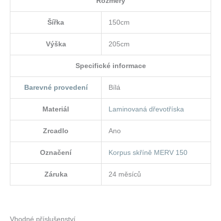
Rozměry
Šířka
150cm
Výška
205cm
Specifické informace
Barevné provedení
Bílá
Materiál
Laminovaná dřevotříska
Zrcadlo
Ano
Označení
Korpus skříně MERV 150
Záruka
24 měsíců
Vhodné příslušenství