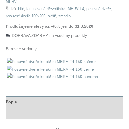
MERV
Štítků:
bílá
,
laminovaná dřevotříska
,
MERV F4
,
posuvné dveře
,
posuvné dveře 150x205
,
skříň
,
zrcadlo
Prodlužujeme slevy až -40% jen do 31.8.2026!
DOPRAVA ZDARMA na všechny produkty
Barevné varianty
Popis
Hodnocení (0)