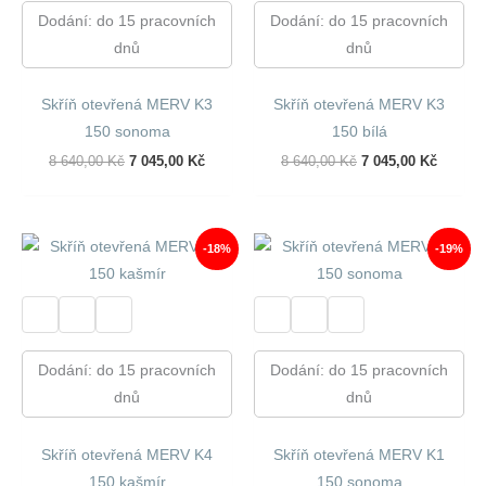
Dodání: do 15 pracovních
Dodání: do 15 pracovních
dnů
dnů
Skříň otevřená MERV K3
Skříň otevřená MERV K3
150 sonoma
150 bílá
Původní
Aktuální
Původní
Aktuáln
8 640,00
Kč
7 045,00
Kč
8 640,00
Kč
7 045,00
Kč
Cena
Cena
Cena
Cena
Byla:
Je:
Byla:
Je:
8
7
8
7
640,00 Kč.
045,00 Kč.
640,00 Kč.
045,00 
-18%
-19%
Dodání: do 15 pracovních
Dodání: do 15 pracovních
dnů
dnů
Skříň otevřená MERV K4
Skříň otevřená MERV K1
150 kašmír
150 sonoma