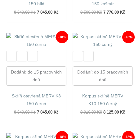
150 bílá
150 kašmír
Původní
Aktuální
Původní
Aktuáln
8 640,00
Kč
7 045,00
Kč
9 500,00
Kč
7 776,00
Kč
Cena
Cena
Cena
Cena
Byla:
Je:
Byla:
Je:
8
7
9
7
640,00 Kč.
045,00 Kč.
500,00 Kč.
776,00 
-18%
-18%
Dodání: do 15 pracovních
Dodání: do 15 pracovních
dnů
dnů
Skříň otevřená MERV K3
Korpus skříně MERV
150 černá
K10 150 černý
Původní
Aktuální
Původní
Aktuáln
8 640,00
Kč
7 045,00
Kč
9 910,00
Kč
8 125,00
Kč
Cena
Cena
Cena
Cena
Byla:
Je:
Byla:
Je:
8
7
9
8
640,00 Kč.
045,00 Kč.
910,00 Kč.
125,00 
-18%
-18%