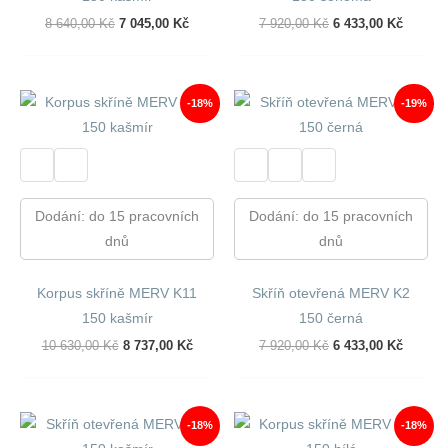
Původní
Aktuální
Původní
Aktuáln
8 640,00
Kč
7 045,00
Kč
7 920,00
Kč
6 433,00
Kč
Cena
Cena
Cena
Cena
Byla:
Je:
Byla:
Je:
8
7
7
6
640,00 Kč.
045,00 Kč.
920,00 Kč.
433,00 
-18%
-19%
Dodání: do 15 pracovních
Dodání: do 15 pracovních
dnů
dnů
Korpus skříně MERV K11
Skříň otevřená MERV K2
150 kašmír
150 černá
Původní
Aktuální
Původní
Aktuáln
10 630,00
Kč
8 737,00
Kč
7 920,00
Kč
6 433,00
Kč
Cena
Cena
Cena
Cena
Byla:
Je:
Byla:
Je:
10
8
7
6
630,00 Kč.
737,00 Kč.
920,00 Kč.
433,00 
-18%
-18%