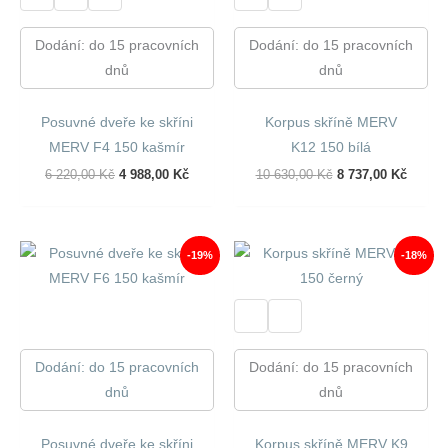
Dodání: do 15 pracovních
Dodání: do 15 pracovních
dnů
dnů
Posuvné dveře ke skříni
Korpus skříně MERV
MERV F4 150 kašmír
K12 150 bílá
Původní
Aktuální
Původní
Aktuál
6 220,00
Kč
4 988,00
Kč
10 630,00
Kč
8 737,00
Kč
Cena
Cena
Cena
Cena
Byla:
Je:
Byla:
Je:
6
4
10
8
220,00 Kč.
988,00 Kč.
630,00 Kč.
737,00
-19%
-18%
Dodání: do 15 pracovních
Dodání: do 15 pracovních
dnů
dnů
Posuvné dveře ke skříni
Korpus skříně MERV K9