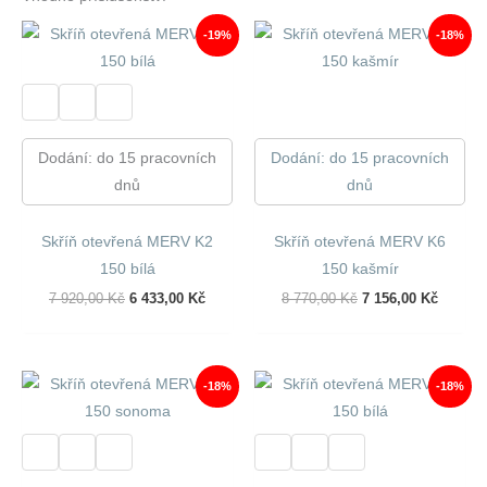
-19%
-18%
Dodání: do 15 pracovních
Dodání: do 15 pracovních
dnů
dnů
Skříň otevřená MERV K2
Skříň otevřená MERV K6
150 bílá
150 kašmír
Původní
Aktuální
Původní
Aktuáln
7 920,00
Kč
6 433,00
Kč
8 770,00
Kč
7 156,00
Kč
Cena
Cena
Cena
Cena
Byla:
Je:
Byla:
Je:
7
6
8
7
920,00 Kč.
433,00 Kč.
770,00 Kč.
156,00 
-18%
-18%