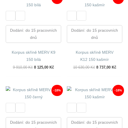
Dodání: do 15 pracovních
Dodání: do 15 pracovních
dnů
dnů
Korpus skříně MERV K9
Korpus skříně MERV
150 bílá
K12 150 kašmír
Původní
Aktuální
Původní
Aktuál
9 910,00
Kč
8 125,00
Kč
10 630,00
Kč
8 737,00
Kč
Cena
Cena
Cena
Cena
Byla:
Je:
Byla:
Je:
9
8
10
8
910,00 Kč.
125,00 Kč.
630,00 Kč.
737,00
-18%
-18%
Dodání: do 15 pracovních
Dodání: do 15 pracovních