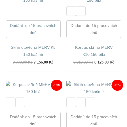
Dodání: do 15 pracovních
Dodání: do 15 pracovních
dnů
dnů
Skříň otevřená MERV K5
Korpus skříně MERV
150 kašmír
K10 150 bílá
Původní
Aktuální
Původní
Aktuáln
8 770,00
Kč
7 156,00
Kč
9 910,00
Kč
8 125,00
Kč
Cena
Cena
Cena
Cena
Byla:
Je:
Byla:
Je:
8
7
9
8
770,00 Kč.
156,00 Kč.
910,00 Kč.
125,00 
-18%
-19%
Dodání: do 15 pracovních
Dodání: do 15 pracovních
dnů
dnů