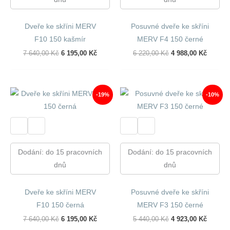
Dveře ke skříni MERV
Posuvné dveře ke skříni
F10 150 kašmír
MERV F4 150 černé
Původní
Aktuální
Původní
Aktuáln
7 640,00
Kč
6 195,00
Kč
6 220,00
Kč
4 988,00
Kč
Cena
Cena
Cena
Cena
Byla:
Je:
Byla:
Je:
7
6
6
4
640,00 Kč.
195,00 Kč.
220,00 Kč.
988,00 
-19%
-10%
Dodání: do 15 pracovních
Dodání: do 15 pracovních
dnů
dnů
Dveře ke skříni MERV
Posuvné dveře ke skříni
F10 150 černá
MERV F3 150 černé
Původní
Aktuální
Původní
Aktuáln
7 640,00
Kč
6 195,00
Kč
5 440,00
Kč
4 923,00
Kč
Cena
Cena
Cena
Cena