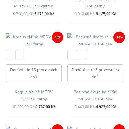
MERV F6 150 kašmír
150 černý
Původní
Aktuální
Původní
Aktuáln
6 790,00
Kč
5 473,00
Kč
9 910,00
Kč
8 125,00
Kč
Cena
Cena
Cena
Cena
Byla:
Je:
Byla:
Je:
6
5
9
8
790,00 Kč.
473,00 Kč.
910,00 Kč.
125,00 
-18%
-10%
Dodání: do 15 pracovních
Dodání: do 15 pracovních
dnů
dnů
Korpus skříně MERV
Posuvné dveře ke skříni
K12 150 černý
MERV F3 150 bílé
Původní
Aktuální
Původní
Aktuáln
10 630,00
Kč
8 737,00
Kč
5 440,00
Kč
4 923,00
Kč
Cena
Cena
Cena
Cena
Byla:
Je:
Byla:
Je:
10
8
5
4
630,00 Kč.
737,00 Kč.
440,00 Kč.
923,00 