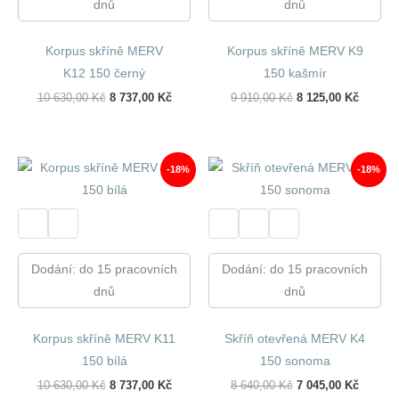
dnů
dnů
Korpus skříně MERV
Korpus skříně MERV K9
K12 150 černý
150 kašmír
Původní
Aktuální
Původní
Aktuáln
10 630,00
Kč
8 737,00
Kč
9 910,00
Kč
8 125,00
Kč
Cena
Cena
Cena
Cena
Byla:
Je:
Byla:
Je:
10
8
9
8
630,00 Kč.
737,00 Kč.
910,00 Kč.
125,00 
-18%
-18%
Dodání: do 15 pracovních
Dodání: do 15 pracovních
dnů
dnů
Korpus skříně MERV K11
Skříň otevřená MERV K4
150 bílá
150 sonoma
Původní
Aktuální
Původní
Aktuáln
10 630,00
Kč
8 737,00
Kč
8 640,00
Kč
7 045,00
Kč
Cena
Cena
Cena
Cena