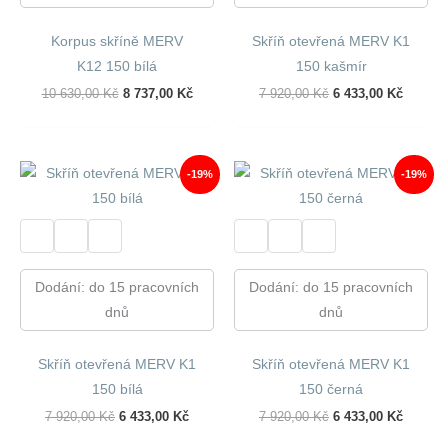
Korpus skříně MERV
Skříň otevřená MERV K1
K12 150 bílá
150 kašmír
Původní
Aktuální
Původní
Aktuáln
10 630,00
Kč
8 737,00
Kč
7 920,00
Kč
6 433,00
Kč
Cena
Cena
Cena
Cena
Byla:
Je:
Byla:
Je:
10
8
7
6
630,00 Kč.
737,00 Kč.
920,00 Kč.
433,00 
-19%
-19%
Dodání: do 15 pracovních
Dodání: do 15 pracovních
dnů
dnů
Skříň otevřená MERV K1
Skříň otevřená MERV K1
150 bílá
150 černá
Původní
Aktuální
Původní
Aktuáln
7 920,00
Kč
6 433,00
Kč
7 920,00
Kč
6 433,00
Kč
Cena
Cena
Cena
Cena
Byla:
Je:
Byla:
Je: