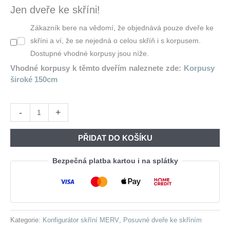
Byla:
Je:
Jen dveře ke skříni!
6
4
Zákazník bere na vědomí, že objednává pouze dveře ke
220,00 Kč.
988,00 Kč
skříni a ví, že se nejedná o celou skříň i s korpusem.
Dostupné vhodné korpusy jsou níže.
Vhodné korpusy k těmto dveřím naleznete zde:
Korpusy
široké 150cm
Posuvné
-
+
dveře
ke
PŘIDAT DO KOŠÍKU
skříni
MERV
Bezpečná platba kartou i na splátky
F4
150
bílé
množství
Kategorie:
Konfigurátor skříní MERV
,
Posuvné dveře ke skříním