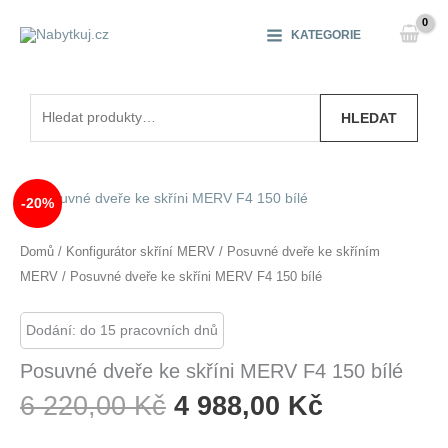
Přeskočit
na
KATEGORIE
obsah
Hledat:
HLEDAT
-20%
Domů
/
Konfigurátor skříní MERV
/
Posuvné dveře ke skříním
MERV
/ Posuvné dveře ke skříni MERV F4 150 bílé
Dodání: do 15 pracovních dnů
Posuvné dveře ke skříni MERV F4 150 bílé
Původní
Aktuální
6 220,00
Kč
4 988,00
Kč
Cena
Cena