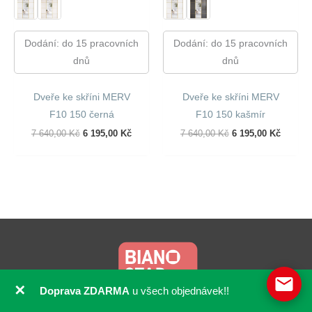
Dodání: do 15 pracovních
Dodání: do 15 pracovních
dnů
dnů
Dveře ke skříni MERV
Dveře ke skříni MERV
F10 150 černá
F10 150 kašmír
Původní
Aktuální
Původní
Aktuáln
7 640,00
Kč
6 195,00
Kč
7 640,00
Kč
6 195,00
Kč
Cena
Cena
Cena
Cena
Byla:
Je:
Byla:
Je:
7
6
7
6
640,00 Kč.
195,00 Kč.
640,00 Kč.
195,00 
✕
Doprava ZDARMA
u všech objednávek!!