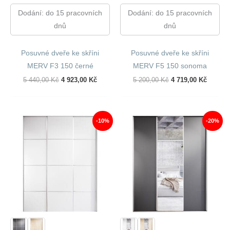
Dodání: do 15 pracovních
Dodání: do 15 pracovních
dnů
dnů
Posuvné dveře ke skříni
Posuvné dveře ke skříni
MERV F3 150 černé
MERV F5 150 sonoma
Původní
Aktuální
Původní
Aktuáln
5 440,00
Kč
4 923,00
Kč
5 200,00
Kč
4 719,00
Kč
Cena
Cena
Cena
Cena
Byla:
Je:
Byla:
Je:
5
4
5
4
440,00 Kč.
923,00 Kč.
200,00 Kč.
719,00 
-10%
-20%