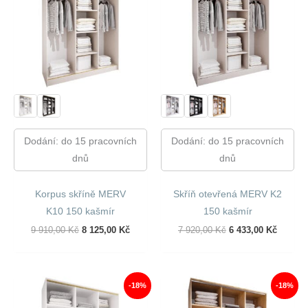
Dodání: do 15 pracovních
Dodání: do 15 pracovních
dnů
dnů
Korpus skříně MERV
Skříň otevřená MERV K2
K10 150 kašmír
150 kašmír
Původní
Aktuální
Původní
Aktuáln
9 910,00
Kč
8 125,00
Kč
7 920,00
Kč
6 433,00
Kč
Cena
Cena
Cena
Cena
Byla:
Je:
Byla:
Je:
9
8
7
6
910,00 Kč.
125,00 Kč.
920,00 Kč.
433,00 
-18%
-18%