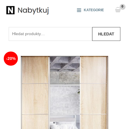
Přeskočit
na
KATEGORIE
obsah
Hledat:
HLEDAT
-20%