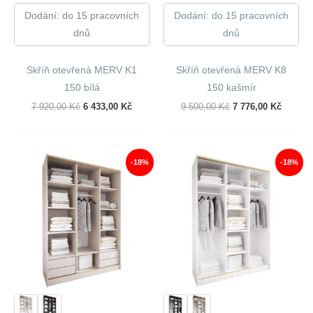
Dodání: do 15 pracovních
Dodání: do 15 pracovních
dnů
dnů
Skříň otevřená MERV K1
Skříň otevřená MERV K8
150 bílá
150 kašmír
Původní
Aktuální
Původní
Aktuáln
7 920,00
Kč
6 433,00
Kč
9 500,00
Kč
7 776,00
Kč
Cena
Cena
Cena
Cena
Byla:
Je:
Byla:
Je:
7
6
9
7
920,00 Kč.
433,00 Kč.
500,00 Kč.
776,00 
-18%
-18%