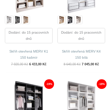
Dodání: do 15 pracovních
Dodání: do 15 pracovních
dnů
dnů
Skříň otevřená MERV K1
Skříň otevřená MERV K4
150 kašmír
150 bílá
Původní
Aktuální
Původní
Aktuáln
7 920,00
Kč
6 433,00
Kč
8 640,00
Kč
7 045,00
Kč
Cena
Cena
Cena
Cena
Byla:
Je:
Byla:
Je:
7
6
8
7
920,00 Kč.
433,00 Kč.
640,00 Kč.
045,00 
-19%
-18%