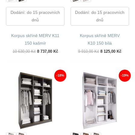
Dodání: do 15 pracovních
Dodání: do 15 pracovních
dnů
dnů
Korpus skříně MERV K11
Korpus skříně MERV
150 kašmír
K10 150 bílá
Původní
Aktuální
Původní
Aktuáln
10 630,00
Kč
8 737,00
Kč
9 910,00
Kč
8 125,00
Kč
Cena
Cena
Cena
Cena
Byla:
Je:
Byla:
Je:
10
8
9
8
630,00 Kč.
737,00 Kč.
910,00 Kč.
125,00 
-18%
-19%