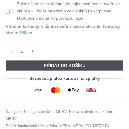
Zákazník bere na vědomí, že objednává pouze dveře ke
220,00 Kč.
988,00 Kč
skříni a ví, že se nejedná o celou skříň i s korpusem.
Dostupné vhodné korpusy jsou níže.
Vhodné korpusy k těmto dveřím naleznete zde:
Korpusy
široké 150cm
Posuvné
-
+
dveře
ke
PŘIDAT DO KOŠÍKU
skříni
MERV
Bezpečná platba kartou i na splátky
F4
150
sonoma
množství
Kategorie:
Konfigurátor skříní MERV
,
Posuvné dveře ke skříním
MERV
Štítků:
laminovaná dřevotříska
,
MERV
,
MERV 150
,
MERV F4
,