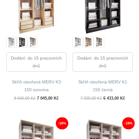
Dodání: do 15 pracovních
Dodání: do 15 pracovních
dnů
dnů
Skříň otevřená MERV K3
Skříň otevřená MERV K1
150 sonoma
150 černá
Původní
Aktuální
Původní
Aktuáln
8 640,00
Kč
7 045,00
Kč
7 920,00
Kč
6 433,00
Kč
Cena
Cena
Cena
Cena
Byla:
Je:
Byla:
Je:
8
7
7
6
640,00 Kč.
045,00 Kč.
920,00 Kč.
433,00 
-18%
-19%