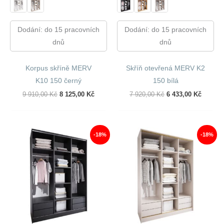
Dodání: do 15 pracovních
Dodání: do 15 pracovních
dnů
dnů
Korpus skříně MERV
Skříň otevřená MERV K2
K10 150 černý
150 bílá
Původní
Aktuální
Původní
Aktuáln
9 910,00
Kč
8 125,00
Kč
7 920,00
Kč
6 433,00
Kč
Cena
Cena
Cena
Cena
Byla:
Je:
Byla:
Je:
9
8
7
6
910,00 Kč.
125,00 Kč.
920,00 Kč.
433,00 
-18%
-18%