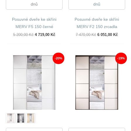
dnů
dnů
Posuvné dveře ke skříni
Posuvné dveře ke skříni
MERV F5 150 černé
MERV F2 150 zrcadla
Původní
Aktuální
Původní
Aktuáln
5 200,00
Kč
4 719,00
Kč
7 470,00
Kč
6 051,00
Kč
Cena
Cena
Cena
Cena
Byla:
Je:
Byla:
Je:
5
4
7
6
200,00 Kč.
719,00 Kč.
470,00 Kč.
051,00 
-20%
-19%