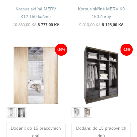
Korpus skříně MERV
Korpus skříně MERV K9
K12 150 kašmír
150 černý
Původní
Aktuální
Původní
Aktuáln
10 630,00
Kč
8 737,00
Kč
9 910,00
Kč
8 125,00
Kč
Cena
Cena
Cena
Cena
Byla:
Je:
Byla:
Je:
10
8
9
8
630,00 Kč.
737,00 Kč.
910,00 Kč.
125,00 
-20%
-18%
Dodání: do 15 pracovních
Dodání: do 15 pracovních
dnů
dnů