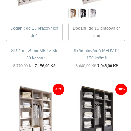
Dodání: do 15 pracovních
Dodání: do 15 pracovních
dnů
dnů
Skříň otevřená MERV K5
Skříň otevřená MERV K4
150 kašmír
150 kašmír
Původní
Aktuální
Původní
Aktuáln
8 770,00
Kč
7 156,00
Kč
8 640,00
Kč
7 045,00
Kč
Cena
Cena
Cena
Cena
Byla:
Je:
Byla:
Je:
8
7
8
7
770,00 Kč.
156,00 Kč.
640,00 Kč.
045,00 
-18%
-18%