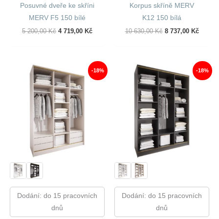
Posuvné dveře ke skříni
Korpus skříně MERV
MERV F5 150 bílé
K12 150 bílá
Původní
Aktuální
Původní
Aktuál
5 200,00
Kč
4 719,00
Kč
10 630,00
Kč
8 737,00
Kč
Cena
Cena
Cena
Cena
Byla:
Je:
Byla:
Je:
5
4
10
8
200,00 Kč.
719,00 Kč.
630,00 Kč.
737,00
-18%
-18%
Dodání: do 15 pracovních
Dodání: do 15 pracovních
dnů
dnů