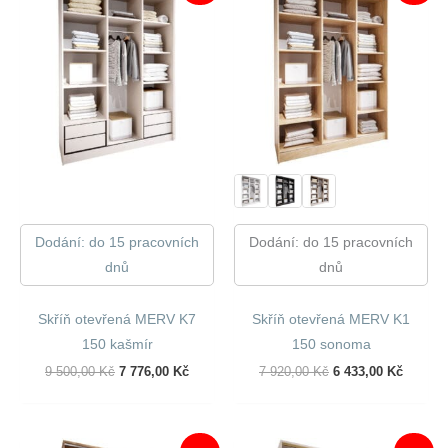
Dodání: do 15 pracovních
Dodání: do 15 pracovních
dnů
dnů
Skříň otevřená MERV K7
Skříň otevřená MERV K1
150 kašmír
150 sonoma
Původní
Aktuální
Původní
Aktuáln
9 500,00
Kč
7 776,00
Kč
7 920,00
Kč
6 433,00
Kč
Cena
Cena
Cena
Cena
Byla:
Je:
Byla:
Je:
9
7
7
6
500,00 Kč.
776,00 Kč.
920,00 Kč.
433,00 