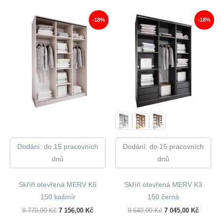
10
8
9
8
630,00 Kč.
737,00 Kč.
910,00 Kč.
125,00 
-18%
-18%
Dodání: do 15 pracovních
Dodání: do 15 pracovních
dnů
dnů
Skříň otevřená MERV K6
Skříň otevřená MERV K3
150 kašmír
150 černá
Původní
Aktuální
Původní
Aktuáln
8 770,00
Kč
7 156,00
Kč
8 640,00
Kč
7 045,00
Kč
Cena
Cena
Cena
Cena