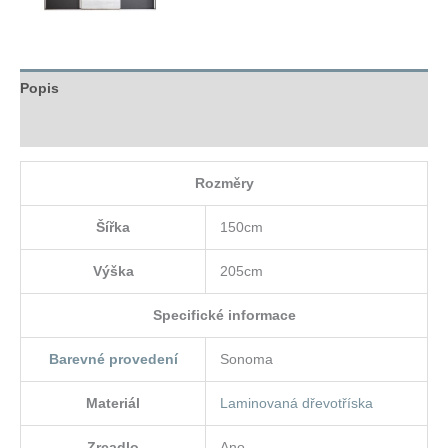
Popis
Hodnocení (0)
Rozměry
Šířka
150cm
Výška
205cm
Specifické informace
Barevné provedení
Sonoma
Materiál
Laminovaná dřevotříska
Zrcadlo
Ano