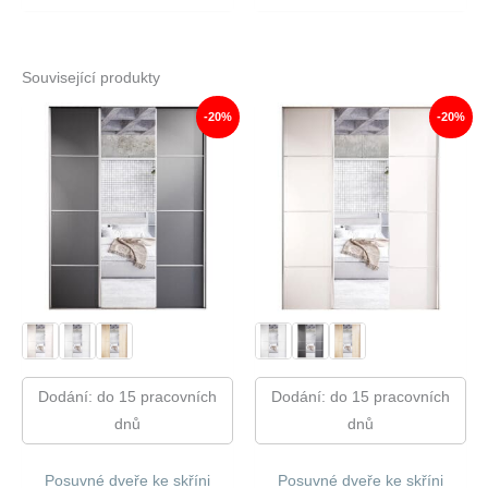
Byla:
Je:
Byla:
Je:
8
7
8
7
770,00 Kč.
156,00 Kč.
640,00 Kč.
045,00 
Související produkty
-20%
-20%
Dodání: do 15 pracovních
Dodání: do 15 pracovních
dnů
dnů
Posuvné dveře ke skříni
Posuvné dveře ke skříni