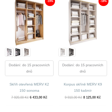
-19%
-18%
Dodání: do 15 pracovních
Dodání: do 15 pracovních
dnů
dnů
Skříň otevřená MERV K2
Korpus skříně MERV K9
150 sonoma
150 kašmír
Původní
Aktuální
Původní
Aktuáln
7 920,00
Kč
6 433,00
Kč
9 910,00
Kč
8 125,00
Kč
Cena
Cena
Cena
Cena
Byla:
Je:
Byla:
Je:
7
6
9
8