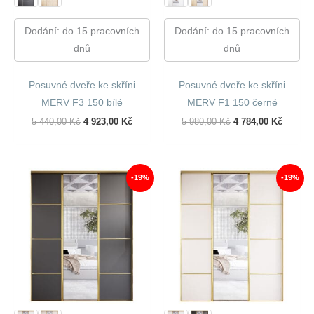
Dodání: do 15 pracovních
Dodání: do 15 pracovních
dnů
dnů
Posuvné dveře ke skříni
Posuvné dveře ke skříni
MERV F3 150 bílé
MERV F1 150 černé
Původní
Aktuální
Původní
Aktuáln
5 440,00
Kč
4 923,00
Kč
5 980,00
Kč
4 784,00
Kč
Cena
Cena
Cena
Cena
Byla:
Je:
Byla:
Je:
5
4
5
4
440,00 Kč.
923,00 Kč.
980,00 Kč.
784,00 
-19%
-19%