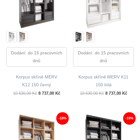
Dodání: do 15 pracovních
Dodání: do 15 pracovních
dnů
dnů
Korpus skříně MERV
Korpus skříně MERV K11
K12 150 černý
150 bílá
Původní
Aktuální
Původní
Aktuál
10 630,00
Kč
8 737,00
Kč
10 630,00
Kč
8 737,00
Kč
Cena
Cena
Cena
Cena
Byla:
Je:
Byla:
Je:
10
8
10
8
630,00 Kč.
737,00 Kč.
630,00 Kč.
737,00
-18%
-19%