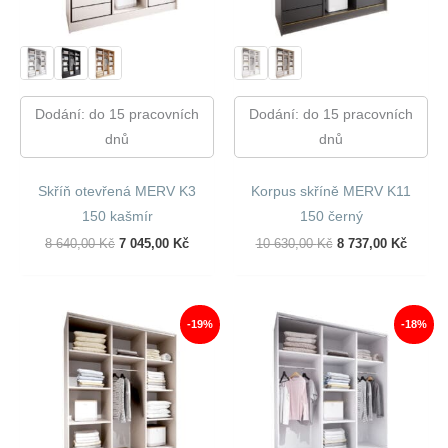
Dodání: do 15 pracovních
Dodání: do 15 pracovních
dnů
dnů
Skříň otevřená MERV K3
Korpus skříně MERV K11
150 kašmír
150 černý
Původní
Aktuální
Původní
Aktuál
8 640,00
Kč
7 045,00
Kč
10 630,00
Kč
8 737,00
Kč
Cena
Cena
Cena
Cena
Byla:
Je:
Byla:
Je:
8
7
10
8
640,00 Kč.
045,00 Kč.
630,00 Kč.
737,00
-19%
-18%