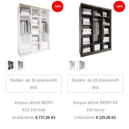
920,00 Kč.
433,00 Kč.
910,00 Kč.
125,00 
-18%
-18%
Dodání: do 15 pracovních
Dodání: do 15 pracovních
dnů
dnů
Korpus skříně MERV
Korpus skříně MERV K9
K12 150 bílá
150 černý
Původní
Aktuální
Původní
Aktuáln
10 630,00
Kč
8 737,00
Kč
9 910,00
Kč
8 125,00
Kč
Cena
Cena
Cena
Cena
Byla:
Je:
Byla:
Je: