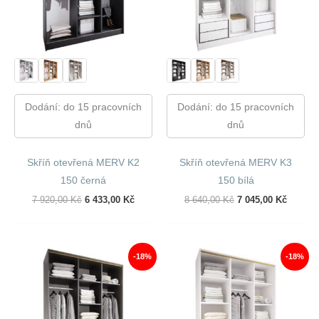
Dodání: do 15 pracovních
Dodání: do 15 pracovních
dnů
dnů
Skříň otevřená MERV K2
Skříň otevřená MERV K3
150 černá
150 bílá
Původní
Aktuální
Původní
Aktuáln
7 920,00
Kč
6 433,00
Kč
8 640,00
Kč
7 045,00
Kč
Cena
Cena
Cena
Cena
Byla:
Je:
Byla:
Je:
7
6
8
7
920,00 Kč.
433,00 Kč.
640,00 Kč.
045,00 
-18%
-18%