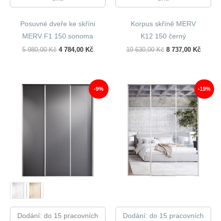
Posuvné dveře ke skříni
Korpus skříně MERV
MERV F1 150 sonoma
K12 150 černý
Původní
Aktuální
Původní
Aktuál
5 980,00
Kč
4 784,00
Kč
10 630,00
Kč
8 737,00
Kč
Cena
Cena
Cena
Cena
Byla:
Je:
Byla:
Je:
5
4
10
8
980,00 Kč.
784,00 Kč.
630,00 Kč.
737,00
-9%
-19%
Dodání: do 15 pracovních
Dodání: do 15 pracovních