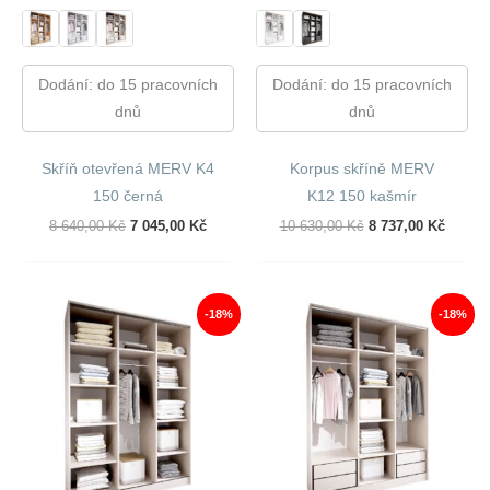
Dodání: do 15 pracovních
Dodání: do 15 pracovních
dnů
dnů
Skříň otevřená MERV K4
Korpus skříně MERV
150 černá
K12 150 kašmír
Původní
Aktuální
Původní
Aktuál
8 640,00
Kč
7 045,00
Kč
10 630,00
Kč
8 737,00
Kč
Cena
Cena
Cena
Cena
Byla:
Je:
Byla:
Je:
8
7
10
8
640,00 Kč.
045,00 Kč.
630,00 Kč.
737,00
-18%
-18%