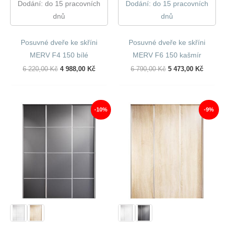
Dodání: do 15 pracovních
Dodání: do 15 pracovních
dnů
dnů
Posuvné dveře ke skříni
Posuvné dveře ke skříni
MERV F4 150 bílé
MERV F6 150 kašmír
Původní
Aktuální
Původní
Aktuáln
6 220,00
Kč
4 988,00
Kč
6 790,00
Kč
5 473,00
Kč
Cena
Cena
Cena
Cena
Byla:
Je:
Byla:
Je:
6
4
6
5
220,00 Kč.
988,00 Kč.
790,00 Kč.
473,00 
-10%
-9%