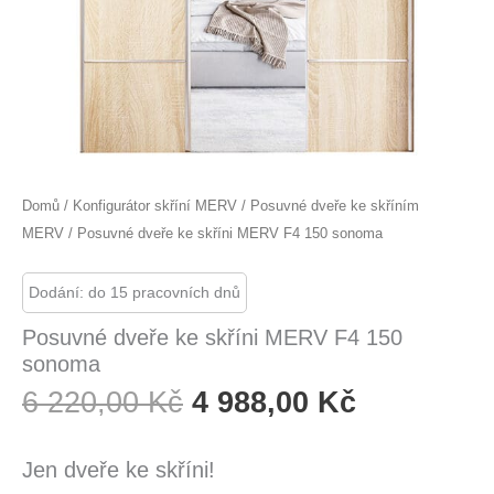
Domů
/
Konfigurátor skříní MERV
/
Posuvné dveře ke skříním
MERV
/ Posuvné dveře ke skříni MERV F4 150 sonoma
Dodání: do 15 pracovních dnů
Posuvné dveře ke skříni MERV F4 150
sonoma
Původní
Aktuální
6 220,00
Kč
4 988,00
Kč
Cena
Cena
Byla:
Je:
Jen dveře ke skříni!
6
4