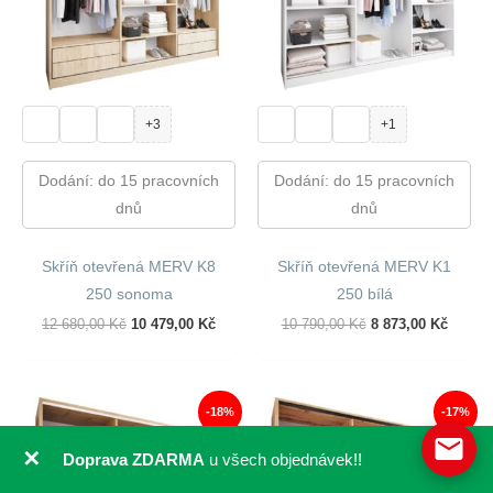
+3
+1
Dodání: do 15 pracovních
Dodání: do 15 pracovních
dnů
dnů
Skříň otevřená MERV K8
Skříň otevřená MERV K1
250 sonoma
250 bílá
Původní
Aktuální
Původní
Aktuál
12 680,00
Kč
10 479,00
Kč
10 790,00
Kč
8 873,00
Kč
Cena
Cena
Cena
Cena
Byla:
Je:
Byla:
Je:
12
10
10
8
680,00 Kč.
479,00 Kč.
790,00 Kč.
873,00
-18%
-17%
✕
Doprava ZDARMA
u všech objednávek!!