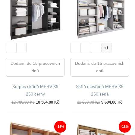
+1
Dodání: do 15 pracovních
Dodání: do 15 pracovních
dnů
dnů
Korpus skříně MERV K9
Skříň otevřená MERV K5
250 černý
250 šedá
Původní
Aktuální
Původní
Aktuál
12 780,00
Kč
10 564,00
Kč
11 650,00
Kč
9 604,00
Kč
Cena
Cena
Cena
Cena
Byla:
Je:
Byla:
Je:
12
10
11
9
780,00 Kč.
564,00 Kč.
650,00 Kč.
604,00
-18%
-18%