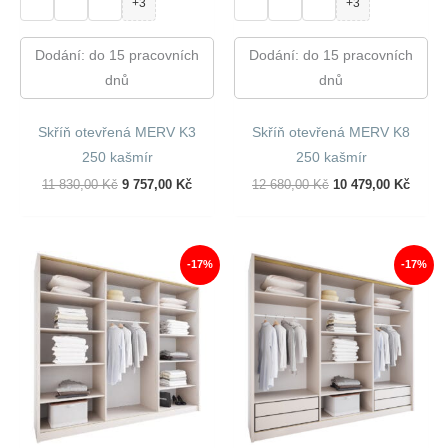
+3
+3
Dodání: do 15 pracovních
Dodání: do 15 pracovních
dnů
dnů
Skříň otevřená MERV K3
Skříň otevřená MERV K8
250 kašmír
250 kašmír
Původní
Aktuální
Původní
Aktuál
11 830,00
Kč
9 757,00
Kč
12 680,00
Kč
10 479,00
Kč
Cena
Cena
Cena
Cena
Byla:
Je:
Byla:
Je:
11
9
12
10
830,00 Kč.
757,00 Kč.
680,00 Kč.
479,00
-17%
-17%