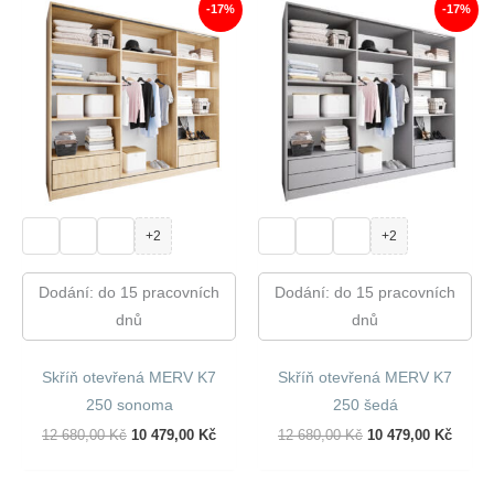
-17%
-17%
+2
+2
Dodání: do 15 pracovních
Dodání: do 15 pracovních
dnů
dnů
Skříň otevřená MERV K7
Skříň otevřená MERV K7
250 sonoma
250 šedá
Původní
Aktuální
Původní
Aktuál
12 680,00
Kč
10 479,00
Kč
12 680,00
Kč
10 479,00
Kč
Cena
Cena
Cena
Cena
Byla:
Je:
Byla:
Je:
12
10
12
10