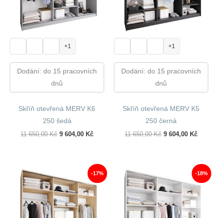
+1
+1
Dodání: do 15 pracovních
Dodání: do 15 pracovních
dnů
dnů
Skříň otevřená MERV K6
Skříň otevřená MERV K5
250 šedá
250 černá
Původní
Aktuální
Původní
Aktuál
11 650,00
Kč
9 604,00
Kč
11 650,00
Kč
9 604,00
Kč
Cena
Cena
Cena
Cena
Byla:
Je:
Byla:
Je:
11
9
11
9
650,00 Kč.
604,00 Kč.
650,00 Kč.
604,00
-17%
-18%