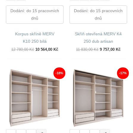
Dodání: do 15 pracovních
Dodání: do 15 pracovních
dnů
dnů
Korpus skříně MERV
Skříň otevřená MERV K4
K10 250 bílá
250 dub artisan
Původní
Aktuální
Původní
Aktuál
12 780,00
Kč
10 564,00
Kč
11 830,00
Kč
9 757,00
Kč
Cena
Cena
Cena
Cena
Byla:
Je:
Byla:
Je:
12
10
11
9
780,00 Kč.
564,00 Kč.
830,00 Kč.
757,00
-18%
-17%