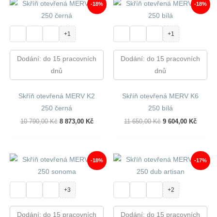
-18%
-18%
+1
+1
Dodání: do 15 pracovních
Dodání: do 15 pracovních
dnů
dnů
Skříň otevřená MERV K2
Skříň otevřená MERV K6
250 černá
250 bílá
Původní
Aktuální
Původní
Aktuál
10 790,00
Kč
8 873,00
Kč
11 650,00
Kč
9 604,00
Kč
Cena
Cena
Cena
Cena
Byla:
Je:
Byla:
Je:
10
8
11
9
790,00 Kč.
873,00 Kč.
650,00 Kč.
604,00
-18%
-17%
+3
+2
Dodání: do 15 pracovních
Dodání: do 15 pracovních