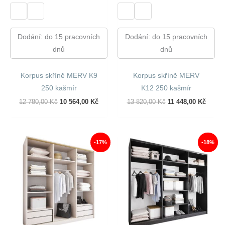
Dodání: do 15 pracovních
Dodání: do 15 pracovních
dnů
dnů
Korpus skříně MERV K9
Korpus skříně MERV
250 kašmír
K12 250 kašmír
Původní
Aktuální
Původní
Aktuál
12 780,00
Kč
10 564,00
Kč
13 820,00
Kč
11 448,00
Kč
Cena
Cena
Cena
Cena
Byla:
Je:
Byla:
Je:
12
10
13
11
780,00 Kč.
564,00 Kč.
820,00 Kč.
448,00
-17%
-18%