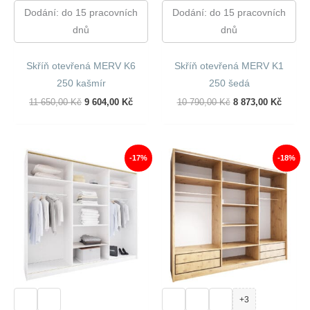
Dodání: do 15 pracovních
Dodání: do 15 pracovních
dnů
dnů
Skříň otevřená MERV K6
Skříň otevřená MERV K1
250 kašmír
250 šedá
Původní
Aktuální
Původní
Aktuál
11 650,00
Kč
9 604,00
Kč
10 790,00
Kč
8 873,00
Kč
Cena
Cena
Cena
Cena
Byla:
Je:
Byla:
Je:
11
9
10
8
650,00 Kč.
604,00 Kč.
790,00 Kč.
873,00
-17%
-18%
+3