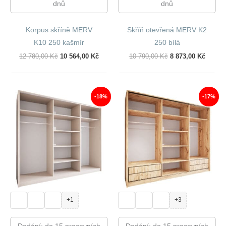
dnů
dnů
Korpus skříně MERV
Skříň otevřená MERV K2
K10 250 kašmír
250 bílá
Původní
Aktuální
Původní
Aktuál
12 780,00
Kč
10 564,00
Kč
10 790,00
Kč
8 873,00
Kč
Cena
Cena
Cena
Cena
Byla:
Je:
Byla:
Je:
12
10
10
8
780,00 Kč.
564,00 Kč.
790,00 Kč.
873,00
-18%
-17%
+1
+3
Dodání: do 15 pracovních
Dodání: do 15 pracovních