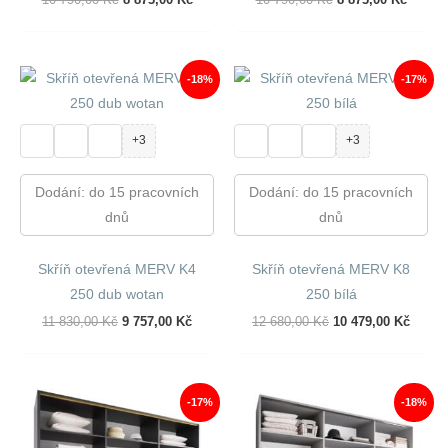
Cena
Cena
Cena
Cena
Byla:
Je:
Byla:
Je:
10
8
10
8
790,00 Kč.
873,00 Kč.
790,00 Kč.
873,00
-18%
-17%
+3
+3
Dodání: do 15 pracovních
Dodání: do 15 pracovních
dnů
dnů
Skříň otevřená MERV K4
Skříň otevřená MERV K8
250 dub wotan
250 bílá
Původní
Aktuální
Původní
Aktuál
11 830,00
Kč
9 757,00
Kč
12 680,00
Kč
10 479,00
Kč
Cena
Cena
Cena
Cena
Byla:
Je:
Byla:
Je:
11
9
12
10
830,00 Kč.
757,00 Kč.
680,00 Kč.
479,00
-17%
-18%