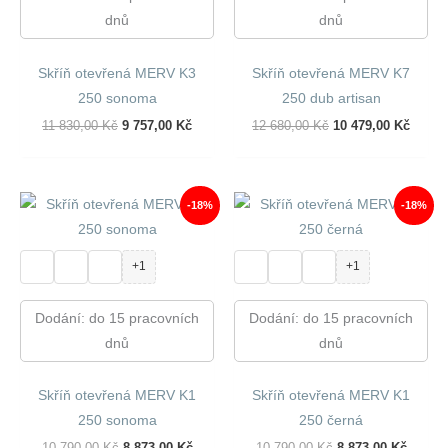
dnů
dnů
Skříň otevřená MERV K3
Skříň otevřená MERV K7
250 sonoma
250 dub artisan
Původní
Aktuální
Původní
Aktuál
11 830,00
Kč
9 757,00
Kč
12 680,00
Kč
10 479,00
Kč
Cena
Cena
Cena
Cena
Byla:
Je:
Byla:
Je:
11
9
12
10
830,00 Kč.
757,00 Kč.
680,00 Kč.
479,00
-18%
-18%
+1
+1
Dodání: do 15 pracovních
Dodání: do 15 pracovních
dnů
dnů
Skříň otevřená MERV K1
Skříň otevřená MERV K1
250 sonoma
250 černá
Původní
Aktuální
Původní
Aktuál
10 790,00
Kč
8 873,00
Kč
10 790,00
Kč
8 873,00
Kč