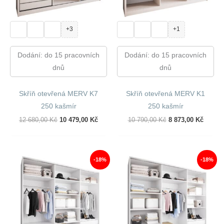
+3
+1
Dodání: do 15 pracovních
Dodání: do 15 pracovních
dnů
dnů
Skříň otevřená MERV K7
Skříň otevřená MERV K1
250 kašmír
250 kašmír
Původní
Aktuální
Původní
Aktuál
12 680,00
Kč
10 479,00
Kč
10 790,00
Kč
8 873,00
Kč
Cena
Cena
Cena
Cena
Byla:
Je:
Byla:
Je:
12
10
10
8
680,00 Kč.
479,00 Kč.
790,00 Kč.
873,00
-18%
-18%