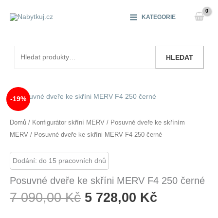
Přeskočit
na
KATEGORIE
obsah
Hledat:
HLEDAT
-19%
Domů
/
Konfigurátor skříní MERV
/
Posuvné dveře ke skříním
MERV
/ Posuvné dveře ke skříni MERV F4 250 černé
Dodání: do 15 pracovních dnů
Posuvné dveře ke skříni MERV F4 250 černé
Původní
Aktuální
7 090,00
Kč
5 728,00
Kč
Cena
Cena