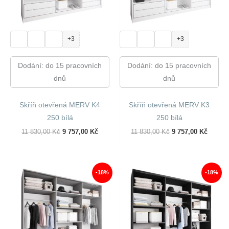
+3
+3
Dodání: do 15 pracovních
Dodání: do 15 pracovních
dnů
dnů
Skříň otevřená MERV K4
Skříň otevřená MERV K3
250 bílá
250 bílá
Původní
Aktuální
Původní
Aktuál
11 830,00
Kč
9 757,00
Kč
11 830,00
Kč
9 757,00
Kč
Cena
Cena
Cena
Cena
Byla:
Je:
Byla:
Je:
11
9
11
9
830,00 Kč.
757,00 Kč.
830,00 Kč.
757,00
-18%
-18%