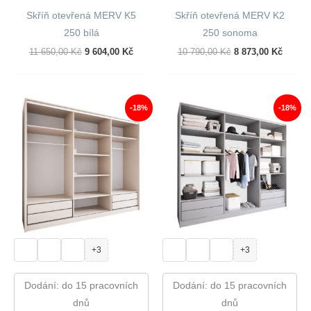
Skříň otevřená MERV K5
Skříň otevřená MERV K2
250 bílá
250 sonoma
Původní
Aktuální
Původní
Aktuál
11 650,00
Kč
9 604,00
Kč
10 790,00
Kč
8 873,00
Kč
Cena
Cena
Cena
Cena
Byla:
Je:
Byla:
Je:
11
9
10
8
650,00 Kč.
604,00 Kč.
790,00 Kč.
873,00
-18%
-18%
+3
+3
Dodání: do 15 pracovních
Dodání: do 15 pracovních
dnů
dnů