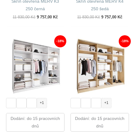
Skříň otevřená MERV K3
Skříň otevřená MERV K4
250 černá
250 šedá
Původní
Aktuální
Původní
Aktuál
11 830,00
Kč
9 757,00
Kč
11 830,00
Kč
9 757,00
Kč
Cena
Cena
Cena
Cena
Byla:
Je:
Byla:
Je:
11
9
11
9
830,00 Kč.
757,00 Kč.
830,00 Kč.
757,00
-18%
-18%
+1
+1
Dodání: do 15 pracovních
Dodání: do 15 pracovních
dnů
dnů