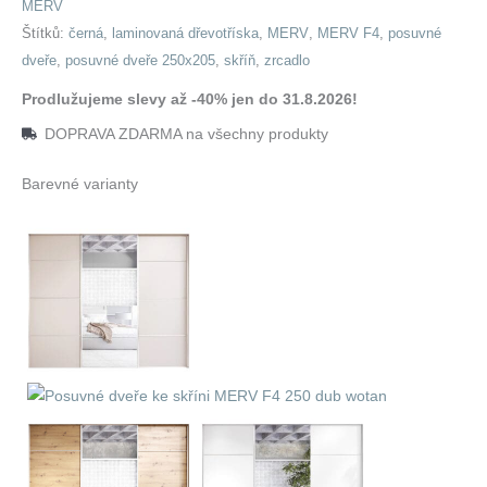
MERV
Štítků:
černá
,
laminovaná dřevotříska
,
MERV
,
MERV F4
,
posuvné
dveře
,
posuvné dveře 250x205
,
skříň
,
zrcadlo
Prodlužujeme slevy až -40% jen do 31.8.2026!
DOPRAVA ZDARMA na všechny produkty
Barevné varianty