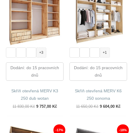
+3
+1
Dodání: do 15 pracovních
Dodání: do 15 pracovních
dnů
dnů
Skříň otevřená MERV K3
Skříň otevřená MERV K6
250 dub wotan
250 sonoma
Původní
Aktuální
Původní
Aktuál
11 830,00
Kč
9 757,00
Kč
11 650,00
Kč
9 604,00
Kč
Cena
Cena
Cena
Cena
Byla:
Je:
Byla:
Je:
11
9
11
9
830,00 Kč.
757,00 Kč.
650,00 Kč.
604,00
-17%
-18%