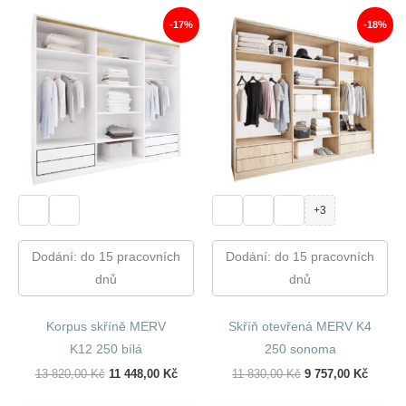
680,00 Kč.
479,00 Kč.
680,00 Kč.
479,00
-17%
-18%
+3
Dodání: do 15 pracovních
Dodání: do 15 pracovních
dnů
dnů
Korpus skříně MERV
Skříň otevřená MERV K4
K12 250 bílá
250 sonoma
Původní
Aktuální
Původní
Aktuál
13 820,00
Kč
11 448,00
Kč
11 830,00
Kč
9 757,00
Kč
Cena
Cena
Cena
Cena
Byla:
Je:
Byla:
Je: