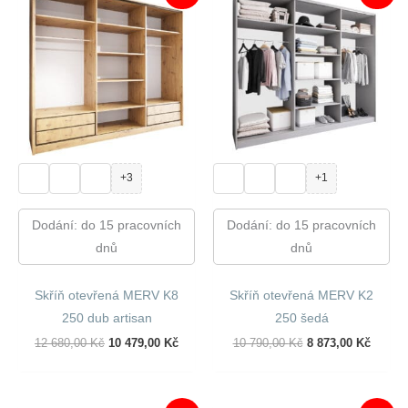
+3
+1
Dodání: do 15 pracovních
Dodání: do 15 pracovních
dnů
dnů
Skříň otevřená MERV K8
Skříň otevřená MERV K2
250 dub artisan
250 šedá
Původní
Aktuální
Původní
Aktuál
12 680,00
Kč
10 479,00
Kč
10 790,00
Kč
8 873,00
Kč
Cena
Cena
Cena
Cena
Byla:
Je:
Byla:
Je:
12
10
10
8
680,00 Kč.
479,00 Kč.
790,00 Kč.
873,00