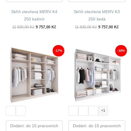
Skříň otevřená MERV K4
Skříň otevřená MERV K3
250 kašmír
250 šedá
Původní
Aktuální
Původní
Aktuál
11 830,00
Kč
9 757,00
Kč
11 830,00
Kč
9 757,00
Kč
Cena
Cena
Cena
Cena
Byla:
Je:
Byla:
Je:
11
9
11
9
830,00 Kč.
757,00 Kč.
830,00 Kč.
757,00
-17%
-18%
+1
Dodání: do 15 pracovních
Dodání: do 15 pracovních