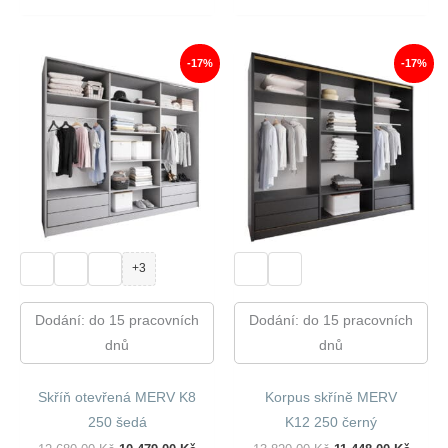
Byla:
Je:
Byla:
Je:
12
10
12
10
680,00 Kč.
479,00 Kč.
780,00 Kč.
564,00
-17%
-17%
+3
Dodání: do 15 pracovních
Dodání: do 15 pracovních
dnů
dnů
Skříň otevřená MERV K8
Korpus skříně MERV
250 šedá
K12 250 černý