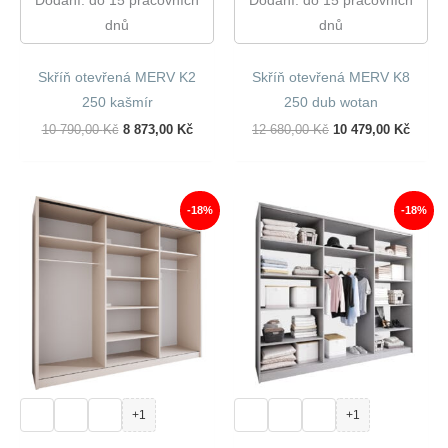
dnů
dnů
Skříň otevřená MERV K2
Skříň otevřená MERV K8
250 kašmír
250 dub wotan
Původní
Aktuální
Původní
Aktuál
10 790,00
Kč
8 873,00
Kč
12 680,00
Kč
10 479,00
Kč
Cena
Cena
Cena
Cena
Byla:
Je:
Byla:
Je:
10
8
12
10
790,00 Kč.
873,00 Kč.
680,00 Kč.
479,00
-18%
-18%
+1
+1