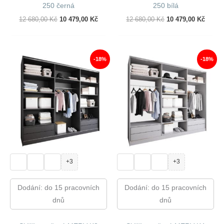
250 černá
250 bílá
Původní
Aktuální
Původní
Aktuál
12 680,00
Kč
10 479,00
Kč
12 680,00
Kč
10 479,00
Kč
Cena
Cena
Cena
Cena
Byla:
Je:
Byla:
Je:
12
10
12
10
680,00 Kč.
479,00 Kč.
680,00 Kč.
479,00
-18%
-18%
+3
+3
Dodání: do 15 pracovních
Dodání: do 15 pracovních
dnů
dnů