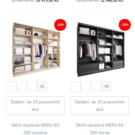
Původní
Aktuální
Původní
Aktuál
12 680,00
Kč
10 479,00
Kč
13 820,00
Kč
11 448,00
Kč
Cena
Cena
Cena
Cena
Byla:
Je:
Byla:
Je:
12
10
13
11
680,00 Kč.
479,00 Kč.
820,00 Kč.
448,00
-18%
-18%
+1
+3
Dodání: do 15 pracovních
Dodání: do 15 pracovních
dnů
dnů
Skříň otevřená MERV K5
Skříň otevřená MERV K4
250 sonoma
250 černá