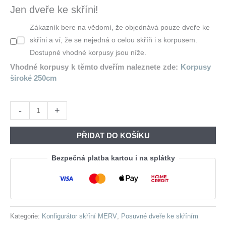
Byla:
Je:
Jen dveře ke skříni!
7
5
Zákazník bere na vědomí, že objednává pouze dveře ke
090,00 Kč.
728,00 Kč
skříni a ví, že se nejedná o celou skříň i s korpusem.
Dostupné vhodné korpusy jsou níže.
Vhodné korpusy k těmto dveřím naleznete zde:
Korpusy
široké 250cm
Posuvné
-
+
dveře
ke
PŘIDAT DO KOŠÍKU
skříni
MERV
Bezpečná platba kartou i na splátky
F4
250
černé
množství
Kategorie:
Konfigurátor skříní MERV
,
Posuvné dveře ke skříním