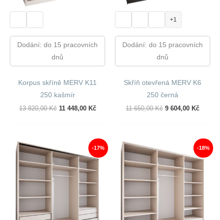
+1
Dodání: do 15 pracovních
Dodání: do 15 pracovních
dnů
dnů
Korpus skříně MERV K11
Skříň otevřená MERV K6
250 kašmír
250 černá
Původní
Aktuální
Původní
Aktuál
13 820,00
Kč
11 448,00
Kč
11 650,00
Kč
9 604,00
Kč
Cena
Cena
Cena
Cena
Byla:
Je:
Byla:
Je:
13
11
11
9
820,00 Kč.
448,00 Kč.
650,00 Kč.
604,00
-17%
-18%