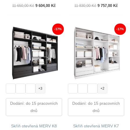
Původní
Aktuální
Původní
Aktuál
11 650,00
Kč
9 604,00
Kč
11 830,00
Kč
9 757,00
Kč
Cena
Cena
Cena
Cena
Byla:
Je:
Byla:
Je:
11
9
11
9
650,00 Kč.
604,00 Kč.
830,00 Kč.
757,00
-17%
-17%
+3
+2
Dodání: do 15 pracovních
Dodání: do 15 pracovních
dnů
dnů
Skříň otevřená MERV K8
Skříň otevřená MERV K7