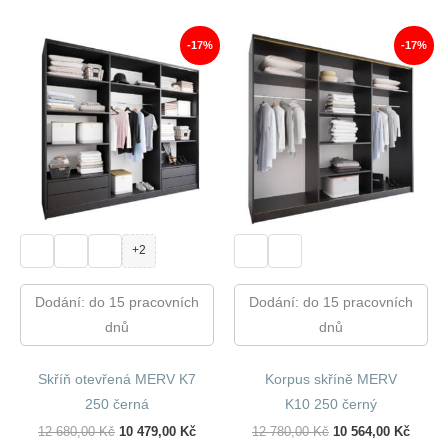
13
11
11
9
820,00 Kč.
448,00 Kč.
830,00 Kč.
757,00
-17%
-17%
+2
Dodání: do 15 pracovních
Dodání: do 15 pracovních
dnů
dnů
Skříň otevřená MERV K7
Korpus skříně MERV
250 černá
K10 250 černý
Původní
Aktuální
Původní
Aktuál
12 680,00
Kč
10 479,00
Kč
12 780,00
Kč
10 564,00
Kč
Cena
Cena
Cena
Cena