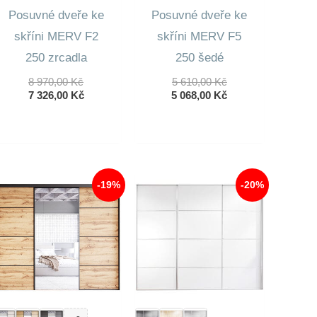
Posuvné dveře ke
Posuvné dveře ke
skříni MERV F2
skříni MERV F5
250 zrcadla
250 šedé
Původní
Původní
8 970,00
Kč
5 610,00
Kč
Cena
Aktuální
Cena
Aktuální
7 326,00
Kč
5 068,00
Kč
Byla:
Cena
Byla:
Cena
8
Je:
5
Je:
970,00 Kč.
7
610,00 Kč.
5
326,00 Kč.
068,00 Kč.
-19%
-20%