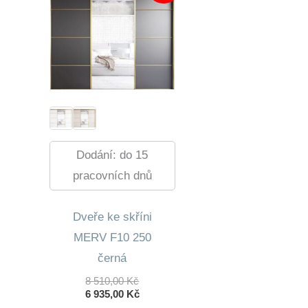
Dodání: do 15
pracovních dnů
Dveře ke skříni
MERV F10 250
černá
Původní
8 510,00
Kč
Cena
Aktuální
6 935,00
Kč
Byla:
Cena