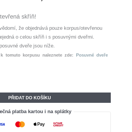
Cena
Cena
Byla:
Je:
tevřená skříň!
12
10
 vědomí, že objednává pouze korpus/otevřenou
680,00 Kč.
479,00 Kč.
nejedná o celou skříň i s posuvnými dveřmi.
posuvné dveře jsou níže.
k tomuto korpusu naleznete zde:
Posuvné dveře
PŘIDAT DO KOŠÍKU
čná platba kartou i na splátky