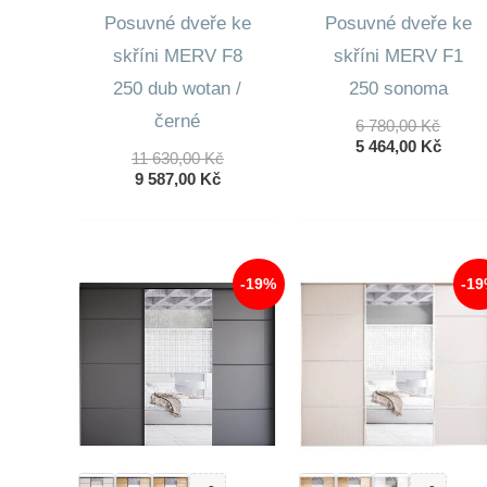
Posuvné dveře ke
Posuvné dveře ke
skříni MERV F8
skříni MERV F1
250 dub wotan /
250 sonoma
černé
Původ
6 780,00
Kč
Cena
Aktuá
5 464,00
Kč
Původní
11 630,00
Kč
Byla:
Cena
Aktuální
Cena
9 587,00
Kč
6
Je:
Cena
Byla:
780,00
5
Je:
11
464,00
9
630,00 Kč.
587,00 Kč.
-19%
-1