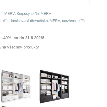
říní MERV
,
Korpusy skříní MERV
skříní
,
laminovaná dřevotříska
,
MERV
,
otevřená skříň
,
 -40% jen do 31.8.2026!
a všechny produkty