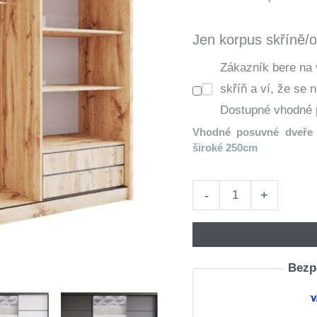
Jen korpus skříně/o
Zákazník bere na
skříň a ví, že se 
Dostupné vhodné 
Vhodné posuvné dveře 
široké 250cm
Skříň
-
+
otevřená
MERV
K7
Bezpe
250
dub