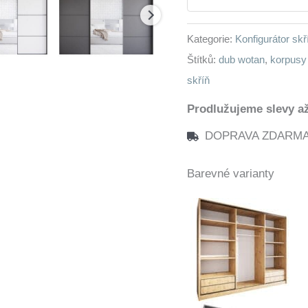
wotan
množství
Kategorie:
Konfigurátor sk
Štítků:
dub wotan
,
korpusy 
skříň
Prodlužujeme slevy až
DOPRAVA ZDARMA n
Barevné varianty