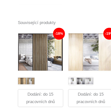
8
Je:
510,00 Kč.
6
935,00 Kč.
Související produkty
-18%
-1
Dodání: do 15
Dodání: do 15
pracovních dnů
pracovních dnů