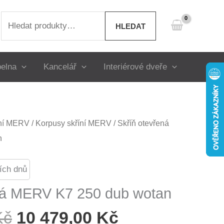
Hledat:
HLEDAT
elna
Kancelář
Interiérové dveře
íní MERV
/
Korpusy skříní MERV
/ Skříň otevřená
n
ích dnů
ná MERV K7 250 dub wotan
Původní
Aktuální
Kč
10 479,00
Kč