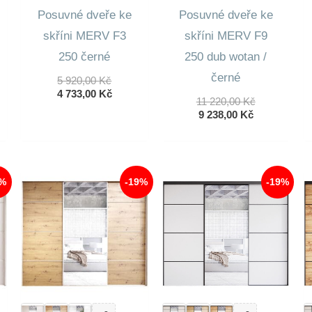
Posuvné dveře ke
Posuvné dveře ke
skříni MERV F3
skříni MERV F9
250 černé
250 dub wotan /
černé
ní
Původní
5 920,00
Kč
lní
Cena
Aktuální
4 733,00
Kč
Původní
11 220,00
Kč
Byla:
Cena
Aktuální
Cena
9 238,00
Kč
5
Je:
Cena
Byla:
 Kč.
920,00 Kč.
4
Je:
11
 Kč.
733,00 Kč.
9
220,00 Kč.
238,00 Kč.
9%
-19%
-19%