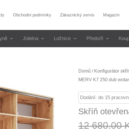
kty
Obchodní podmínky
Zákaznický servis
Magazín
yně
Jídelna
Ložnice
Předsíň
Koup
Domů
/
Konfigurátor skř
MERV K7 250 dub wota
Dodání: do 15 pracovn
Skříň otevře
12 680,00