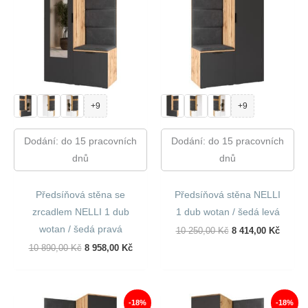
+9
+9
Dodání: do 15 pracovních
Dodání: do 15 pracovních
dnů
dnů
Předsíňová stěna se
Předsíňová stěna NELLI
zrcadlem NELLI 1 dub
1 dub wotan / šedá levá
wotan / šedá pravá
Původní
Aktuál
10 250,00
Kč
8 414,00
Kč
Cena
Cena
Původní
Aktuální
10 890,00
Kč
8 958,00
Kč
Byla:
Je:
Cena
Cena
10
8
Byla:
Je:
250,00 Kč.
414,00
10
8
890,00 Kč.
958,00 Kč.
-18%
-18%