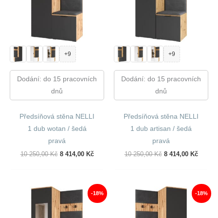
+9
+9
Dodání: do 15 pracovních
Dodání: do 15 pracovních
dnů
dnů
Předsíňová stěna NELLI
Předsíňová stěna NELLI
1 dub wotan / šedá
1 dub artisan / šedá
pravá
pravá
Původní
Aktuální
Původní
Aktuál
10 250,00
Kč
8 414,00
Kč
10 250,00
Kč
8 414,00
Kč
Cena
Cena
Cena
Cena
Byla:
Je:
Byla:
Je:
10
8
10
8
250,00 Kč.
414,00 Kč.
250,00 Kč.
414,00
-18%
-18%