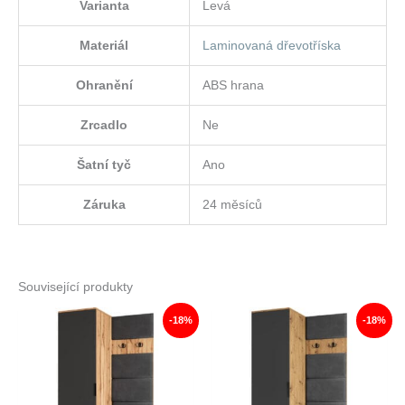
Varianta
Levá
Materiál
Laminovaná dřevotříska
Ohranění
ABS hrana
Zrcadlo
Ne
Šatní tyč
Ano
Záruka
24 měsíců
Související produkty
-18%
-18%