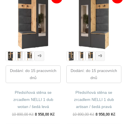
+9
+9
Dodání: do 15 pracovních
Dodání: do 15 pracovních
dnů
dnů
Předsíňová stěna se
Předsíňová stěna se
zrcadlem NELLI 1 dub
zrcadlem NELLI 1 dub
wotan / šedá levá
artisan / šedá pravá
Původní
Aktuální
Původní
Aktuál
10 890,00
Kč
8 958,00
Kč
10 890,00
Kč
8 958,00
Kč
Cena
Cena
Cena
Cena
Byla:
Je:
Byla:
Je: