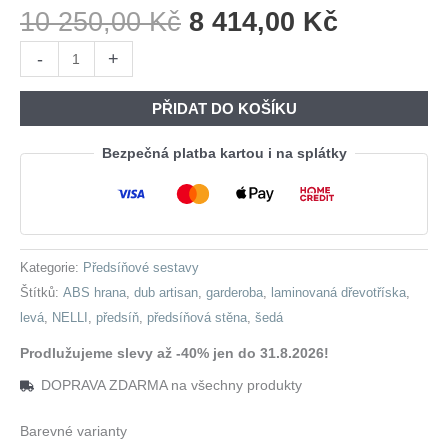
Původní
Aktuální
10 250,00
Kč
8 414,00
Kč
Cena
Cena
Předsíňová
-
+
Byla:
Je:
stěna
10
8
NELLI
PŘIDAT DO KOŠÍKU
250,00 Kč.
414,00 K
1
dub
Bezpečná platba kartou i na splátky
artisan
/
šedá
levá
Kategorie:
Předsíňové sestavy
množství
Štítků:
ABS hrana
,
dub artisan
,
garderoba
,
laminovaná dřevotříska
,
levá
,
NELLI
,
předsíň
,
předsíňová stěna
,
šedá
Prodlužujeme slevy až -40% jen do 31.8.2026!
DOPRAVA ZDARMA na všechny produkty
Barevné varianty