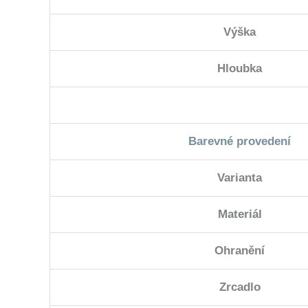
Výška
Hloubka
Barevné provedení
Varianta
Materiál
Ohranění
Zrcadlo