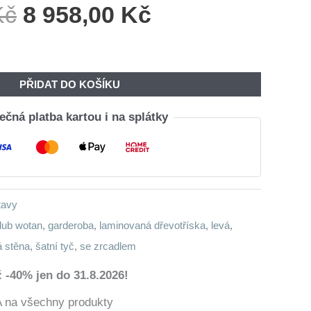
Původní
Aktuální
Kč
8 958,00
Kč
Cena
Cena
Byla:
Je:
10
8
PŘIDAT DO KOŠÍKU
890,00 Kč.
958,00 Kč.
čná platba kartou i na splátky
tavy
dub wotan
,
garderoba
,
laminovaná dřevotříska
,
levá
,
á stěna
,
šatní tyč
,
se zrcadlem
 -40% jen do 31.8.2026!
a všechny produkty