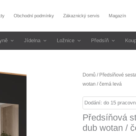
kty
Obchodní podmínky
Zákaznický servis
Magazín
yně
Jídelna
Ložnice
Předsíň
Koup
Domů
/
Předsíňové sest
wotan / černá levá
Dodání: do 15 pracovn
Předsíňová s
dub wotan / č