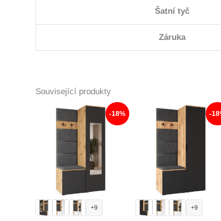
Šatní tyč
Záruka
Související produkty
-18%
-1
+9
+9