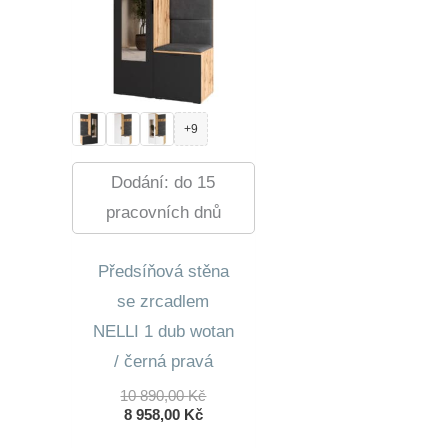
+9
Dodání: do 15
pracovních dnů
Předsíňová stěna
se zrcadlem
NELLI 1 dub wotan
/ černá pravá
Původní
10 890,00
Kč
Aktuální
Cena
8 958,00
Kč
Cena
Byla: