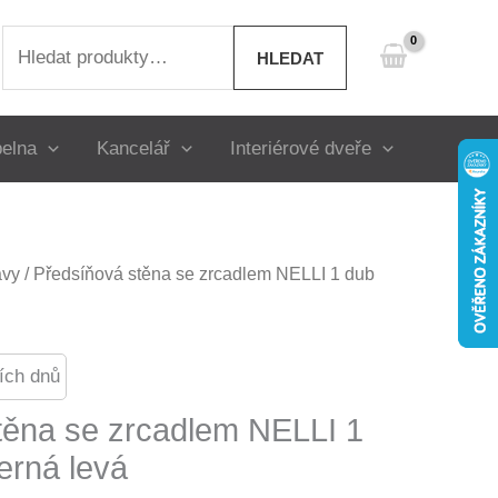
Hledat:
HLEDAT
elna
Kancelář
Interiérové dveře
avy
/ Předsíňová stěna se zrcadlem NELLI 1 dub
ích dnů
těna se zrcadlem NELLI 1
erná levá