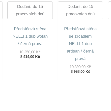
Dodání: do 15
Dodání: do 15
pracovních dnů
pracovních dnů
Předsíňová stěna
Předsíňová stěna
NELLI 1 dub wotan
se zrcadlem
/ černá pravá
NELLI 1 dub
artisan / černá
dní
Původní
10 250,00
Kč
lní
Aktuální
Cena
8 414,00
Kč
pravá
Cena
Byla:
Je:
10
Původní
10 890,00
Kč
0 Kč.
8
250,00 Kč.
Aktuální
Cena
8 958,00
Kč
 Kč.
414,00 Kč.
Cena
Byla:
Je:
10
8
890,00 Kč.
958,00 Kč.