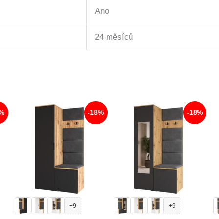
Ano
24 měsíců
8%
-18%
-18%
+9
+9