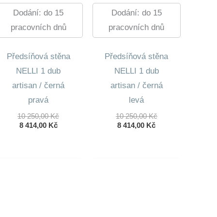
Dodání: do 15
Dodání: do 15
pracovních dnů
pracovních dnů
Předsíňová stěna
Předsíňová stěna
NELLI 1 dub
NELLI 1 dub
artisan / černá
artisan / černá
pravá
levá
Původní
Původní
10 250,00
Kč
10 250,00
Kč
Aktuální
Cena
Aktuální
Cena
8 414,00
Kč
8 414,00
Kč
Cena
Byla:
Cena
Byla:
Je:
10
Je:
10
8
250,00 Kč.
8
250,00 Kč.
414,00 Kč.
414,00 Kč.