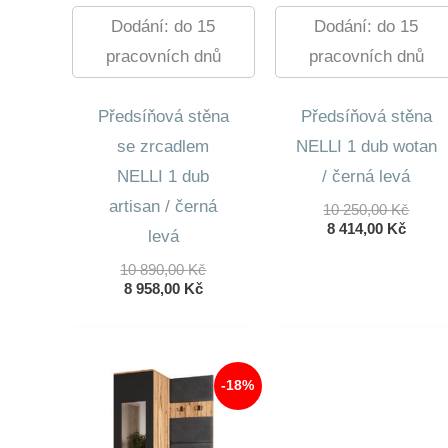
Dodání: do 15
Dodání: do 15
pracovních dnů
pracovních dnů
Předsíňová stěna
Předsíňová stěna
se zrcadlem
NELLI 1 dub wotan
NELLI 1 dub
/ černá levá
artisan / černá
Půvo
10 250,00
Kč
Aktuá
Cena
8 414,00
Kč
levá
Cena
Byla:
Je:
10
Původní
10 890,00
Kč
8
250,0
Aktuální
Cena
8 958,00
Kč
414,00
Cena
Byla:
Je:
10
8
890,00 Kč.
958,00 Kč.
-18%