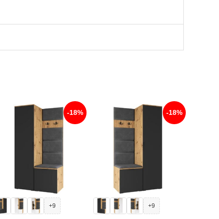
-18%
-18%
+9
+9