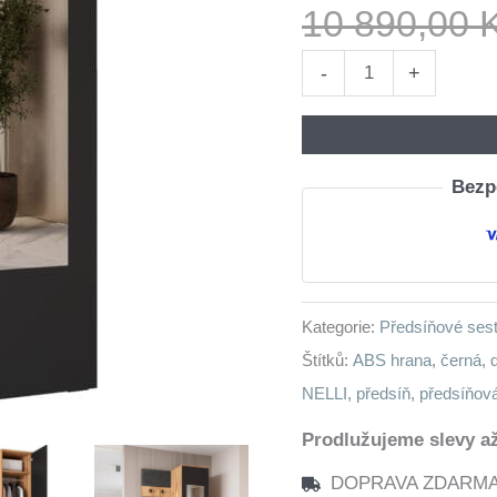
10 890,00
Předsíňová
-
+
stěna
se
zrcadlem
Bezpe
NELLI
1
dub
wotan
Kategorie:
Předsíňové ses
/
Štítků:
ABS hrana
,
černá
,
černá
NELLI
,
předsíň
,
předsíňov
levá
množství
Prodlužujeme slevy až
DOPRAVA ZDARMA n