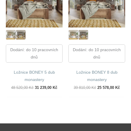
Dodání: do 10 pracovních
Dodání: do 10 pracovních
dnů
dnů
Ložnice BONEY 5 dub
Ložnice BONEY 8 dub
monastery
monastery
Původní
Aktuální
Původní
Aktuál
48 520,00
Kč
31 239,00
Kč
39 810,00
Kč
25 578,00
Kč
Cena
Cena
Cena
Cena
Byla:
Je:
Byla:
Je:
48
31
39
25
520,00 Kč.
239,00 Kč.
810,00 Kč.
578,00