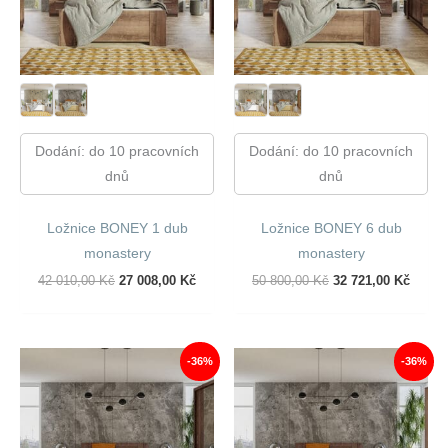
Dodání: do 10 pracovních
Dodání: do 10 pracovních
dnů
dnů
Ložnice BONEY 1 dub
Ložnice BONEY 6 dub
monastery
monastery
Původní
Aktuální
Původní
Aktuál
42 010,00
Kč
27 008,00
Kč
50 800,00
Kč
32 721,00
Kč
Cena
Cena
Cena
Cena
Byla:
Je:
Byla:
Je:
42
27
50
32
010,00 Kč.
008,00 Kč.
800,00 Kč.
721,00
-36%
-36%