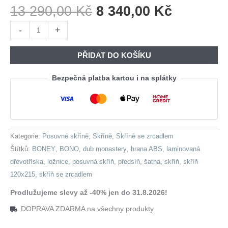
Původní
Aktuální
13 290,00
Kč
8 340,00
Kč
Cena
Cena
Skříň
-
+
Byla:
Je:
s
13
8
posuvnými
PŘIDAT DO KOŠÍKU
290,00 Kč.
340,00 K
dveřmi
se
Bezpečná platba kartou i na splátky
zrcadlem
120
BONEY
BO07
Kategorie:
Posuvné skříně
,
Skříně
,
Skříně se zrcadlem
dub
Štítků:
BONEY
,
BONO
,
dub monastery
,
hrana ABS
,
laminovaná
monastery
dřevotříska
,
ložnice
,
posuvná skříň
,
předsíň
,
šatna
,
skříň
,
skříň
množství
120x215
,
skříň se zrcadlem
Prodlužujeme slevy až -40% jen do 31.8.2026!
DOPRAVA ZDARMA na všechny produkty