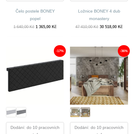
Čelo postele BONEY
Ložnice BONEY 4 dub
popel
monastery
Původní
Aktuální
Původní
Aktuál
1 640,00
Kč
1 365,00
Kč
47 410,00
Kč
30 518,00
Kč
Cena
Cena
Cena
Cena
Byla:
Je:
Byla:
Je:
1
1
47
30
640,00 Kč.
365,00 Kč.
410,00 Kč.
518,00
-17%
-36%
Dodání: do 10 pracovních
Dodání: do 10 pracovních