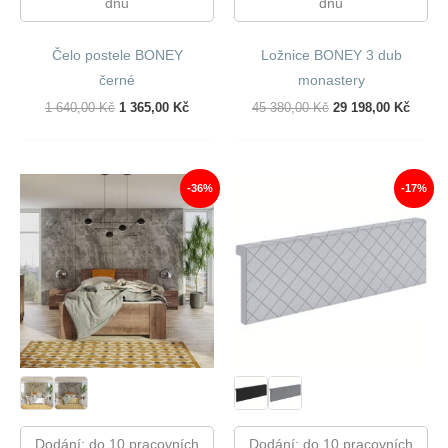
dnů
dnů
Čelo postele BONEY
Ložnice BONEY 3 dub
černé
monastery
Původní
Aktuální
Původní
Aktuál
1 640,00
Kč
1 365,00
Kč
45 380,00
Kč
29 198,00
Kč
Cena
Cena
Cena
Cena
Byla:
Je:
Byla:
Je:
1
1
45
29
640,00 Kč.
365,00 Kč.
380,00 Kč.
198,00
-36%
-17%
Dodání: do 10 pracovních
Dodání: do 10 pracovních