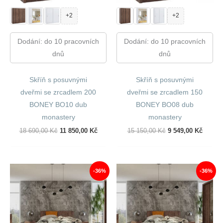
+2
+2
Dodání: do 10 pracovních
Dodání: do 10 pracovních
dnů
dnů
Skříň s posuvnými
Skříň s posuvnými
dveřmi se zrcadlem 200
dveřmi se zrcadlem 150
BONEY BO10 dub
BONEY BO08 dub
monastery
monastery
Původní
Aktuální
Původní
Aktuál
18 690,00
Kč
11 850,00
Kč
15 150,00
Kč
9 549,00
Kč
Cena
Cena
Cena
Cena
Byla:
Je:
Byla:
Je:
18
11
15
9
690,00 Kč.
850,00 Kč.
150,00 Kč.
549,00
-36%
-36%