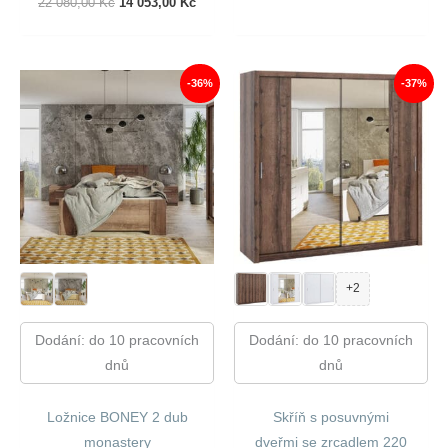
2
1
Původní
Aktuální
22 080,00
Kč
14 053,00
Kč
440,00 Kč.
885,00 
Cena
Cena
Byla:
Je:
22
14
080,00 Kč.
053,00 Kč.
-36%
-37%
+2
Dodání: do 10 pracovních
Dodání: do 10 pracovních
dnů
dnů
Ložnice BONEY 2 dub
Skříň s posuvnými
monastery
dveřmi se zrcadlem 220