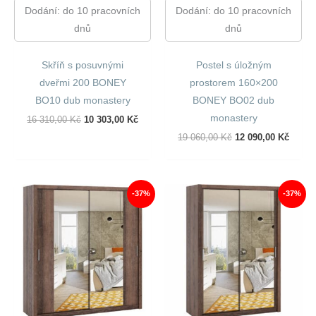
Dodání: do 10 pracovních
Dodání: do 10 pracovních
dnů
dnů
Skříň s posuvnými
Postel s úložným
dveřmi 200 BONEY
prostorem 160×200
BO10 dub monastery
BONEY BO02 dub
monastery
Původní
Aktuální
16 310,00
Kč
10 303,00
Kč
Cena
Cena
Původní
Aktuál
19 060,00
Kč
12 090,00
Kč
Byla:
Je:
Cena
Cena
16
10
Byla:
Je:
310,00 Kč.
303,00 Kč.
19
12
060,00 Kč.
090,00
-37%
-37%