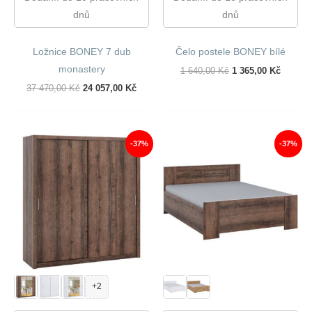
dnů
dnů
Ložnice BONEY 7 dub
Čelo postele BONEY bílé
monastery
Původní
Aktuáln
1 640,00
Kč
1 365,00
Kč
Cena
Cena
Původní
Aktuální
37 470,00
Kč
24 057,00
Kč
Byla:
Je:
Cena
Cena
1
1
Byla:
Je:
640,00 Kč.
365,00 
37
24
470,00 Kč.
057,00 Kč.
-37%
-37%
+2