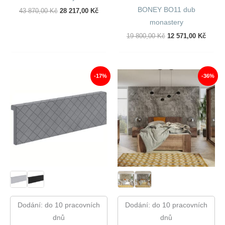
BONEY BO11 dub
Původní
Aktuální
43 870,00
Kč
28 217,00
Kč
Cena
Cena
monastery
Byla:
Je:
43
28
Původní
Aktuál
19 800,00
Kč
12 571,00
Kč
870,00 Kč.
217,00 Kč.
Cena
Cena
Byla:
Je:
19
12
800,00 Kč.
571,00
-17%
-36%
Dodání: do 10 pracovních
Dodání: do 10 pracovních
dnů
dnů