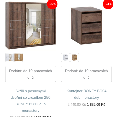
-36%
-23%
Dodání: do 10 pracovních
Dodání: do 10 pracovních
dnů
dnů
Skříň s posuvnými
Kontejner BONEY BO04
dveřmi se zrcadlem 250
dub monastery
BONEY BO12 dub
Původní
Aktuáln
2 440,00
Kč
1 885,00
Kč
Cena
Cena
monastery
Byla:
Je: