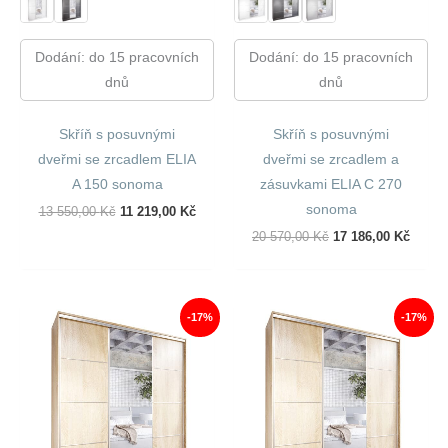
Dodání: do 15 pracovních
Dodání: do 15 pracovních
dnů
dnů
Skříň s posuvnými
Skříň s posuvnými
dveřmi se zrcadlem ELIA
dveřmi se zrcadlem a
A 150 sonoma
zásuvkami ELIA C 270
sonoma
Původní
Aktuální
13 550,00
Kč
11 219,00
Kč
Cena
Cena
Původní
Aktuál
20 570,00
Kč
17 186,00
Kč
Byla:
Je:
Cena
Cena
13
11
Byla:
Je:
550,00 Kč.
219,00 Kč.
20
17
570,00 Kč.
186,00
-17%
-17%