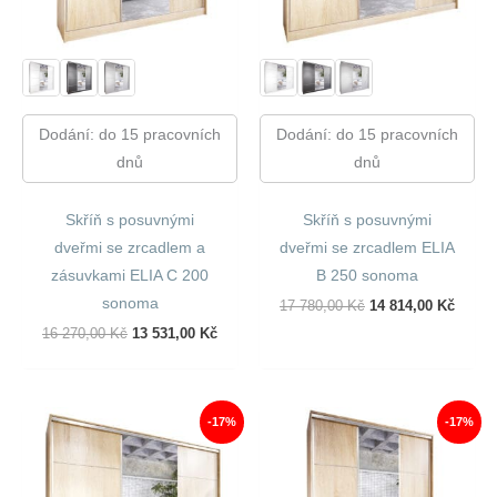
Dodání: do 15 pracovních
Dodání: do 15 pracovních
dnů
dnů
Skříň s posuvnými
Skříň s posuvnými
dveřmi se zrcadlem a
dveřmi se zrcadlem ELIA
zásuvkami ELIA C 200
B 250 sonoma
sonoma
Původní
Aktuál
17 780,00
Kč
14 814,00
Kč
Cena
Cena
Původní
Aktuální
16 270,00
Kč
13 531,00
Kč
Byla:
Je:
Cena
Cena
17
14
Byla:
Je:
780,00 Kč.
814,00
16
13
270,00 Kč.
531,00 Kč.
-17%
-17%