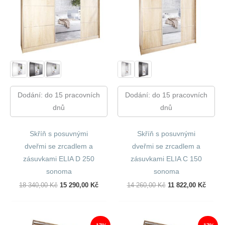
Dodání: do 15 pracovních
Dodání: do 15 pracovních
dnů
dnů
Skříň s posuvnými
Skříň s posuvnými
dveřmi se zrcadlem a
dveřmi se zrcadlem a
zásuvkami ELIA D 250
zásuvkami ELIA C 150
sonoma
sonoma
Původní
Aktuální
Původní
Aktuál
18 340,00
Kč
15 290,00
Kč
14 260,00
Kč
11 822,00
Kč
Cena
Cena
Cena
Cena
Byla:
Je:
Byla:
Je:
18
15
14
11
340,00 Kč.
290,00 Kč.
260,00 Kč.
822,00