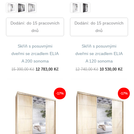
Dodání: do 15 pracovních
Dodání: do 15 pracovních
dnů
dnů
Skříň s posuvnými
Skříň s posuvnými
dveřmi se zrcadlem ELIA
dveřmi se zrcadlem ELIA
A 200 sonoma
A 120 sonoma
Původní
Aktuální
Původní
Aktuál
15 390,00
Kč
12 783,00
Kč
12 740,00
Kč
10 530,00
Kč
Cena
Cena
Cena
Cena
Byla:
Je:
Byla:
Je:
15
12
12
10
390,00 Kč.
783,00 Kč.
740,00 Kč.
530,00
-17%
-17%