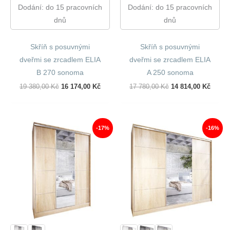
Dodání: do 15 pracovních
Dodání: do 15 pracovních
dnů
dnů
Skříň s posuvnými
Skříň s posuvnými
dveřmi se zrcadlem ELIA
dveřmi se zrcadlem ELIA
B 270 sonoma
A 250 sonoma
Původní
Aktuální
Původní
Aktuál
19 380,00
Kč
16 174,00
Kč
17 780,00
Kč
14 814,00
Kč
Cena
Cena
Cena
Cena
Byla:
Je:
Byla:
Je:
19
16
17
14
380,00 Kč.
174,00 Kč.
780,00 Kč.
814,00
-17%
-16%