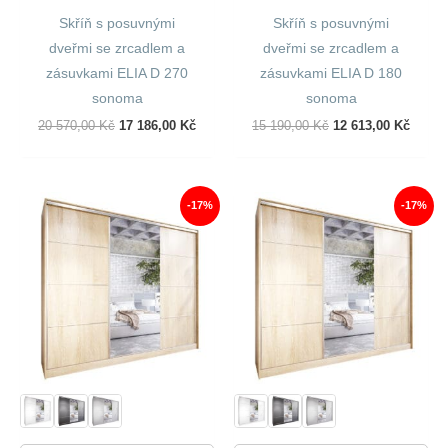
Skříň s posuvnými
Skříň s posuvnými
dveřmi se zrcadlem a
dveřmi se zrcadlem a
zásuvkami ELIA D 270
zásuvkami ELIA D 180
sonoma
sonoma
Původní
Aktuální
Původní
Aktuál
20 570,00
Kč
17 186,00
Kč
15 190,00
Kč
12 613,00
Kč
Cena
Cena
Cena
Cena
Byla:
Je:
Byla:
Je:
20
17
15
12
570,00 Kč.
186,00 Kč.
190,00 Kč.
613,00
-17%
-17%