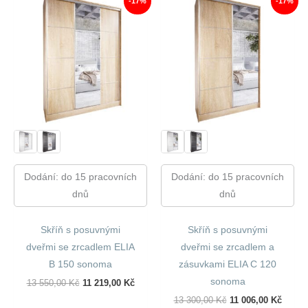
-17%
-17%
Dodání: do 15 pracovních
Dodání: do 15 pracovních
dnů
dnů
Skříň s posuvnými
Skříň s posuvnými
dveřmi se zrcadlem ELIA
dveřmi se zrcadlem a
B 150 sonoma
zásuvkami ELIA C 120
sonoma
Původní
Aktuální
13 550,00
Kč
11 219,00
Kč
Cena
Cena
Původní
Aktuál
13 300,00
Kč
11 006,00
Kč
Byla:
Je: