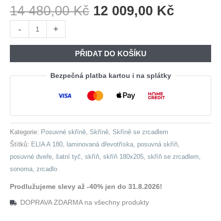
Původní
Aktuáln
14 480,00
Kč
12 009,00
Kč
Cena
Cena
Skříň
-
+
Byla:
Je:
s
14
12
posuvnými
PŘIDAT DO KOŠÍKU
480,00 Kč.
009,00 
dveřmi
se
Bezpečná platba kartou i na splátky
zrcadlem
ELIA
A
180
Kategorie:
Posuvné skříně
,
Skříně
,
Skříně se zrcadlem
sonoma
Štítků:
ELIA A 180
,
laminovaná dřevotříska
,
posuvná skříň
,
množství
posuvné dveře
,
šatní tyč
,
skříň
,
skříň 180x205
,
skříň se zrcadlem
,
sonoma
,
zrcadlo
Prodlužujeme slevy až -40% jen do 31.8.2026!
DOPRAVA ZDARMA na všechny produkty