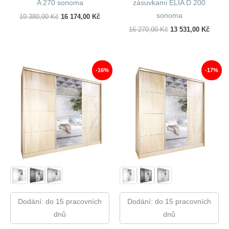
A 270 sonoma
zásuvkami ELIA D 200
sonoma
Původní
Aktuální
19 380,00
Kč
16 174,00
Kč
Cena
Cena
Původní
Aktuál
16 270,00
Kč
13 531,00
Kč
Byla:
Je:
Cena
Cena
19
16
Byla:
Je:
380,00 Kč.
174,00 Kč.
16
13
270,00 Kč.
531,00
-16%
-17%
Dodání: do 15 pracovních
Dodání: do 15 pracovních
dnů
dnů