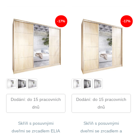
Cena
Cena
13
11
Byla:
Je:
550,00 Kč.
219,00 Kč.
13
11
300,00 Kč.
006,00
-17%
-17%
Dodání: do 15 pracovních
Dodání: do 15 pracovních
dnů
dnů
Skříň s posuvnými
Skříň s posuvnými
dveřmi se zrcadlem ELIA
dveřmi se zrcadlem a