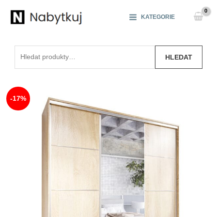
Přeskočit
na
KATEGORIE
obsah
Hledat:
HLEDAT
-17%