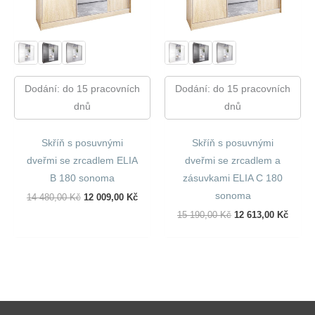
Dodání: do 15 pracovních
Dodání: do 15 pracovních
dnů
dnů
Skříň s posuvnými
Skříň s posuvnými
dveřmi se zrcadlem ELIA
dveřmi se zrcadlem a
B 180 sonoma
zásuvkami ELIA C 180
sonoma
Původní
Aktuální
14 480,00
Kč
12 009,00
Kč
Cena
Cena
Původní
Aktuál
15 190,00
Kč
12 613,00
Kč
Byla:
Je:
Cena
Cena
14
12
Byla:
Je:
480,00 Kč.
009,00 Kč.
15
12
190,00 Kč.
613,00