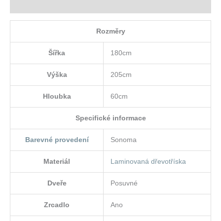
Hodnocení (0)
Rozměry
Šířka
180cm
Výška
205cm
Hloubka
60cm
Specifické informace
Barevné provedení
Sonoma
Materiál
Laminovaná dřevotříska
Dveře
Posuvné
Zrcadlo
Ano