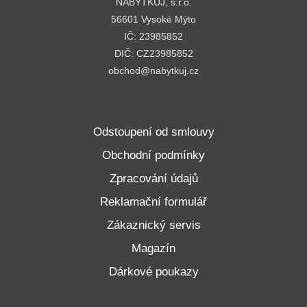
NABYTKUJ, s.r.o.
56601 Vysoké Mýto
IČ: 23985852
DIČ: CZ23985852
obchod@nabytkuj.cz
Odstoupení od smlouvy
Obchodní podmínky
Zpracování údajů
Reklamační formulář
Zákaznický servis
Magazín
Dárkové poukazy