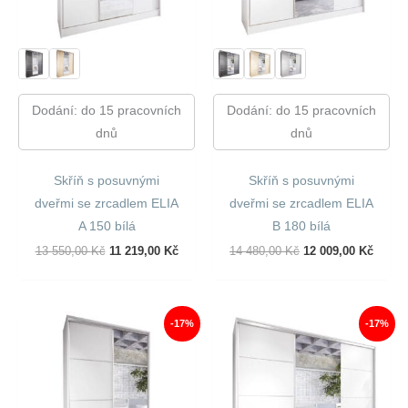
Dodání: do 15 pracovních
Dodání: do 15 pracovních
dnů
dnů
Skříň s posuvnými
Skříň s posuvnými
dveřmi se zrcadlem ELIA
dveřmi se zrcadlem ELIA
A 150 bílá
B 180 bílá
Původní
Aktuální
Původní
Aktuál
13 550,00
Kč
11 219,00
Kč
14 480,00
Kč
12 009,00
Kč
Cena
Cena
Cena
Cena
Byla:
Je:
Byla:
Je:
13
11
14
12
550,00 Kč.
219,00 Kč.
480,00 Kč.
009,00
-17%
-17%