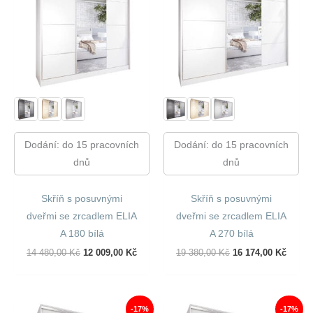
Dodání: do 15 pracovních
Dodání: do 15 pracovních
dnů
dnů
Skříň s posuvnými
Skříň s posuvnými
dveřmi se zrcadlem ELIA
dveřmi se zrcadlem ELIA
A 180 bílá
A 270 bílá
Původní
Aktuální
Původní
Aktuál
14 480,00
Kč
12 009,00
Kč
19 380,00
Kč
16 174,00
Kč
Cena
Cena
Cena
Cena
Byla:
Je:
Byla:
Je:
14
12
19
16
480,00 Kč.
009,00 Kč.
380,00 Kč.
174,00
-17%
-17%