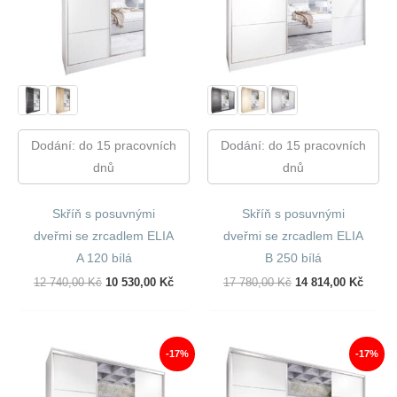
Dodání: do 15 pracovních
Dodání: do 15 pracovních
dnů
dnů
Skříň s posuvnými
Skříň s posuvnými
dveřmi se zrcadlem ELIA
dveřmi se zrcadlem ELIA
A 120 bílá
B 250 bílá
Původní
Aktuální
Původní
Aktuál
12 740,00
Kč
10 530,00
Kč
17 780,00
Kč
14 814,00
Kč
Cena
Cena
Cena
Cena
Byla:
Je:
Byla:
Je:
12
10
17
14
740,00 Kč.
530,00 Kč.
780,00 Kč.
814,00
-17%
-17%