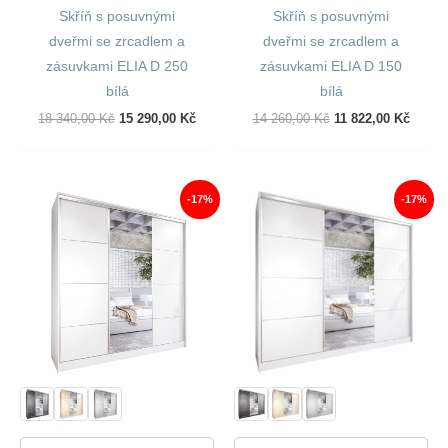
Skříň s posuvnými
Skříň s posuvnými
dveřmi se zrcadlem a
dveřmi se zrcadlem a
zásuvkami ELIA D 250
zásuvkami ELIA D 150
bílá
bílá
Původní
Aktuální
Původní
Aktuál
18 340,00
Kč
15 290,00
Kč
14 260,00
Kč
11 822,00
Kč
Cena
Cena
Cena
Cena
Byla:
Je:
Byla:
Je:
18
15
14
11
340,00 Kč.
290,00 Kč.
260,00 Kč.
822,00
-17%
-17%