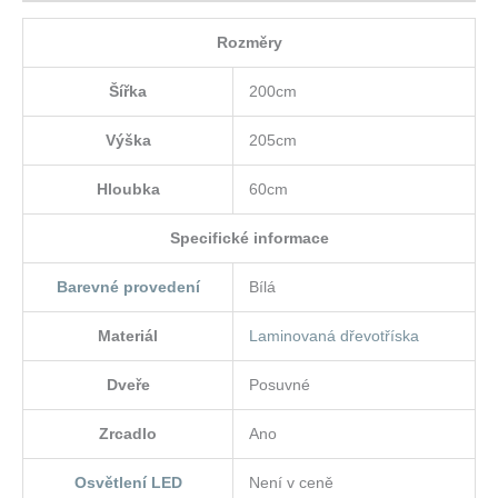
Rozměry
Šířka
200cm
Výška
205cm
Hloubka
60cm
Specifické informace
Barevné provedení
Bílá
Materiál
Laminovaná dřevotříska
Dveře
Posuvné
Zrcadlo
Ano
Osvětlení LED
Není v ceně