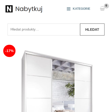
Přeskočit
na
KATEGORIE
obsah
Hledat:
HLEDAT
-17%