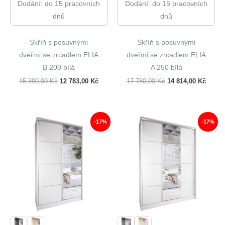
Dodání: do 15 pracovních
Dodání: do 15 pracovních
dnů
dnů
Skříň s posuvnými
Skříň s posuvnými
dveřmi se zrcadlem ELIA
dveřmi se zrcadlem ELIA
B 200 bílá
A 250 bílá
Původní
Aktuální
Původní
Aktuál
15 390,00
Kč
12 783,00
Kč
17 780,00
Kč
14 814,00
Kč
Cena
Cena
Cena
Cena
Byla:
Je:
Byla:
Je:
15
12
17
14
390,00 Kč.
783,00 Kč.
780,00 Kč.
814,00
-17%
-17%