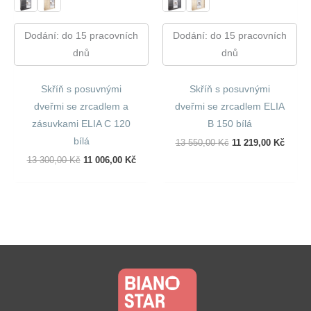
Dodání: do 15 pracovních
Dodání: do 15 pracovních
dnů
dnů
Skříň s posuvnými
Skříň s posuvnými
dveřmi se zrcadlem a
dveřmi se zrcadlem ELIA
zásuvkami ELIA C 120
B 150 bílá
bílá
Původní
Aktuál
13 550,00
Kč
11 219,00
Kč
Cena
Cena
Původní
Aktuální
13 300,00
Kč
11 006,00
Kč
Byla:
Je:
Cena
Cena
13
11
Byla:
Je:
550,00 Kč.
219,00
13
11
300,00 Kč.
006,00 Kč.