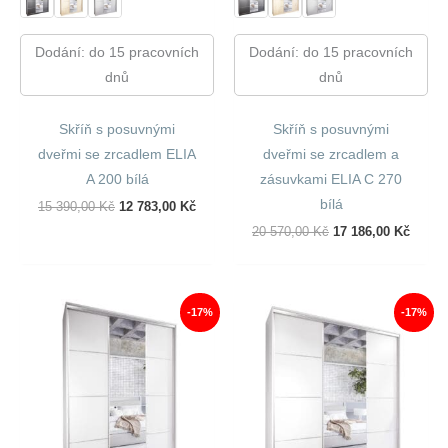
Dodání: do 15 pracovních
Dodání: do 15 pracovních
dnů
dnů
Skříň s posuvnými
Skříň s posuvnými
dveřmi se zrcadlem ELIA
dveřmi se zrcadlem a
A 200 bílá
zásuvkami ELIA C 270
bílá
Původní
Aktuální
15 390,00
Kč
12 783,00
Kč
Cena
Cena
Původní
Aktuál
20 570,00
Kč
17 186,00
Kč
Byla:
Je:
Cena
Cena
15
12
Byla:
Je:
390,00 Kč.
783,00 Kč.
20
17
570,00 Kč.
186,00
-17%
-17%