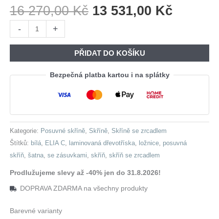
Původní
Aktuáln
16 270,00
Kč
13 531,00
Kč
Cena
Cena
Skříň
-
+
Byla:
Je:
s
16
13
posuvnými
PŘIDAT DO KOŠÍKU
270,00 Kč.
531,00 
dveřmi
se
Bezpečná platba kartou i na splátky
zrcadlem
a
zásuvkami
ELIA
Kategorie:
Posuvné skříně
,
Skříně
,
Skříně se zrcadlem
C
Štítků:
bílá
,
ELIA C
,
laminovaná dřevotříska
,
ložnice
,
posuvná
200
skříň
,
šatna
,
se zásuvkami
,
skříň
,
skříň se zrcadlem
bílá
množství
Prodlužujeme slevy až -40% jen do 31.8.2026!
DOPRAVA ZDARMA na všechny produkty
Barevné varianty