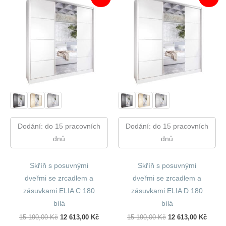
Dodání: do 15 pracovních
Dodání: do 15 pracovních
dnů
dnů
Skříň s posuvnými
Skříň s posuvnými
dveřmi se zrcadlem a
dveřmi se zrcadlem a
zásuvkami ELIA C 180
zásuvkami ELIA D 180
bílá
bílá
Původní
Aktuální
Původní
Aktuál
15 190,00
Kč
12 613,00
Kč
15 190,00
Kč
12 613,00
Kč
Cena
Cena
Cena
Cena