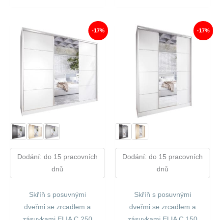
Byla:
Je:
Byla:
Je:
15
12
15
12
190,00 Kč.
613,00 Kč.
190,00 Kč.
613,00
-17%
-17%
Dodání: do 15 pracovních
Dodání: do 15 pracovních
dnů
dnů
Skříň s posuvnými
Skříň s posuvnými
dveřmi se zrcadlem a
dveřmi se zrcadlem a
zásuvkami ELIA C 250
zásuvkami ELIA C 150