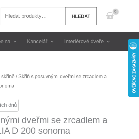
Hledat:
HLEDAT
elna
Kancelář
Interiérové dveře
skříně
/ Skříň s posuvnými dveřmi se zrcadlem a
sonoma
ích dnů
vnými dveřmi se zrcadlem a
LIA D 200 sonoma