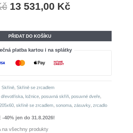
Původní
Aktuální
Kč
13 531,00
Kč
Cena
Cena
Byla:
Je:
16
13
PŘIDAT DO KOŠÍKU
270,00 Kč.
531,00 Kč.
čná platba kartou i na splátky
,
Skříně
,
Skříně se zrcadlem
 dřevotříska
,
ložnice
,
posuvná skříň
,
posuvné dveře
,
x205x60
,
skříně se zrcadlem
,
sonoma
,
zásuvky
,
zrcadlo
 -40% jen do 31.8.2026!
a všechny produkty