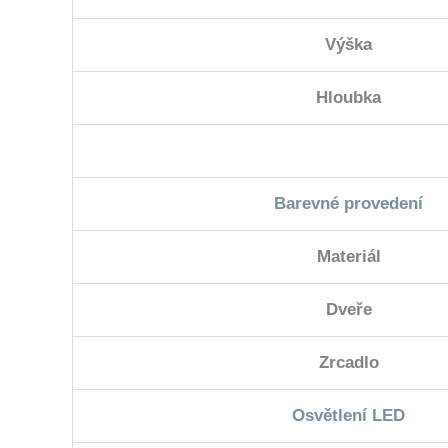
Výška
Hloubka
Barevné provedení
Materiál
Dveře
Zrcadlo
Osvětlení LED