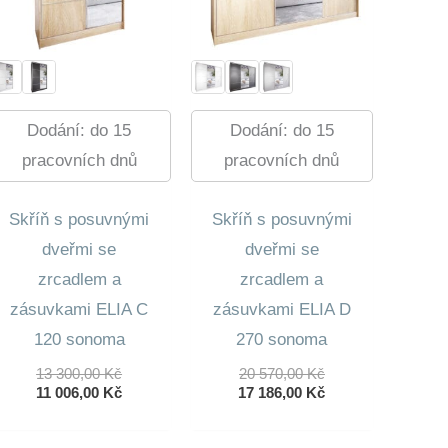
Dodání: do 15
Dodání: do 15
pracovních dnů
pracovních dnů
Skříň s posuvnými
Skříň s posuvnými
dveřmi se
dveřmi se
zrcadlem a
zrcadlem a
zásuvkami ELIA C
zásuvkami ELIA D
120 sonoma
270 sonoma
Původní
Původní
13 300,00
Kč
20 570,00
Kč
Cena
Aktuální
Cena
Aktuální
11 006,00
Kč
17 186,00
Kč
Byla:
Cena
Byla:
Cena
13
Je:
20
Je: