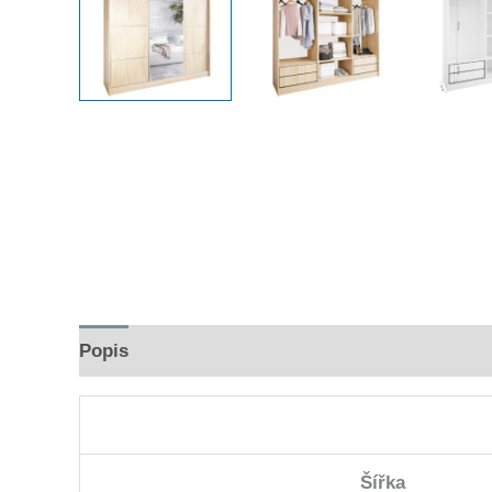
Popis
Hodnocení (0)
Šířka