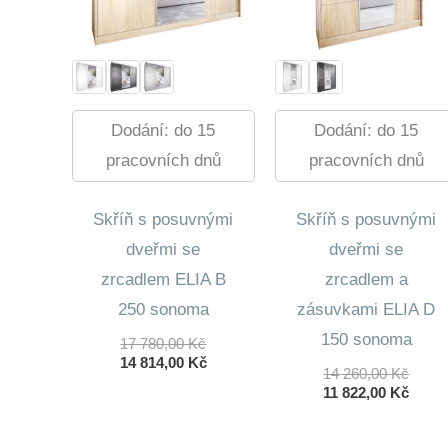
Dodání: do 15
Dodání: do 15
pracovních dnů
pracovních dnů
Skříň s posuvnými
Skříň s posuvnými
dveřmi se
dveřmi se
zrcadlem ELIA B
zrcadlem a
250 sonoma
zásuvkami ELIA D
150 sonoma
Původní
17 780,00
Kč
Cena
Aktuální
14 814,00
Kč
Půvo
14 260,00
Kč
Byla:
Cena
Cena
Aktuá
11 822,00
Kč
17
Je:
Byla:
Cena
780,00 Kč.
14
14
Je:
814,00 Kč.