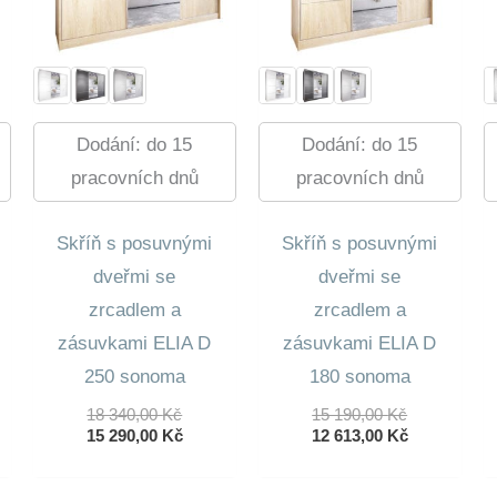
Dodání: do 15
Dodání: do 15
pracovních dnů
pracovních dnů
Skříň s posuvnými
Skříň s posuvnými
dveřmi se
dveřmi se
zrcadlem a
zrcadlem a
zásuvkami ELIA D
zásuvkami ELIA D
250 sonoma
180 sonoma
dní
Původní
Původní
18 340,00
Kč
15 190,00
Kč
lní
Cena
Aktuální
Cena
Aktuální
15 290,00
Kč
12 613,00
Kč
Byla:
Cena
Byla:
Cena
18
Je:
15
Je: