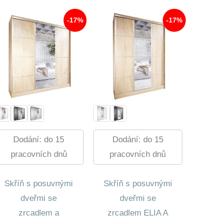
300,00 Kč.
11
570,00 Kč.
17
006,00 Kč.
186,00 Kč.
-17%
-17%
Dodání: do 15
Dodání: do 15
pracovních dnů
pracovních dnů
Skříň s posuvnými
Skříň s posuvnými
dveřmi se
dveřmi se
zrcadlem a
zrcadlem ELIA A