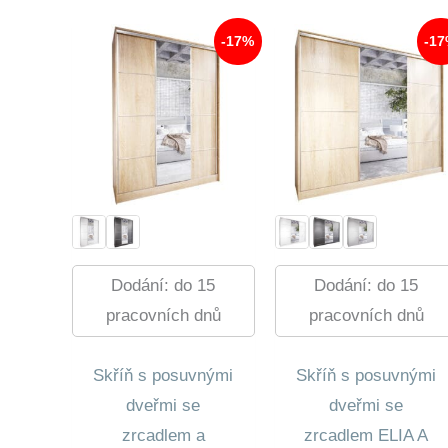
260,0
11
822,0
-17%
-1
Dodání: do 15
Dodání: do 15
pracovních dnů
pracovních dnů
Skříň s posuvnými
Skříň s posuvnými
dveřmi se
dveřmi se
zrcadlem a
zrcadlem ELIA A