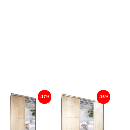
-17%
-16%