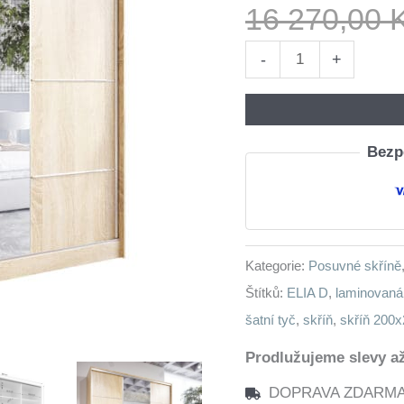
16 270,00
Skříň
-
+
s
posuvnými
dveřmi
Bezpe
se
zrcadlem
a
zásuvkami
Kategorie:
Posuvné skříně
ELIA
Štítků:
ELIA D
,
laminovaná
D
šatní tyč
,
skříň
,
skříň 200
200
sonoma
Prodlužujeme slevy až
množství
DOPRAVA ZDARMA n