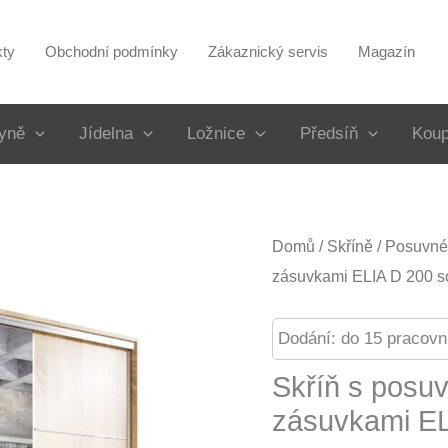
kty
Obchodní podmínky
Zákaznický servis
Magazín
yně
Jídelna
Ložnice
Předsíň
Koup
Domů
/
Skříně
/
Posuvné 
zásuvkami ELIA D 200 
Dodání: do 15 pracovn
Skříň s posu
zásuvkami E