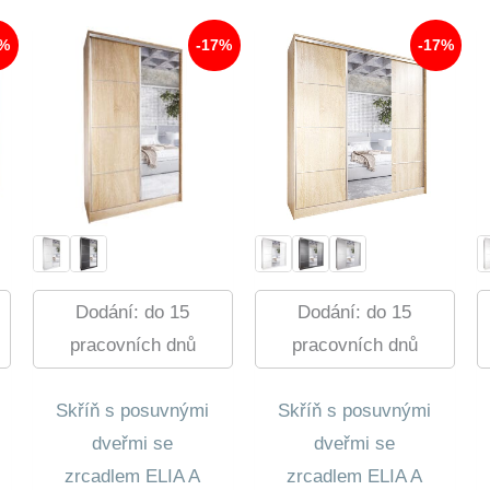
0 Kč.
340,00 Kč.
15
190,00 Kč.
12
0 Kč.
290,00 Kč.
613,00 Kč.
7%
-17%
-17%
Dodání: do 15
Dodání: do 15
pracovních dnů
pracovních dnů
Skříň s posuvnými
Skříň s posuvnými
dveřmi se
dveřmi se
zrcadlem ELIA A
zrcadlem ELIA A