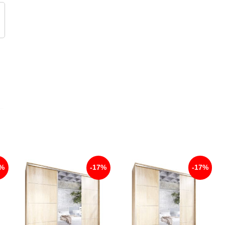
7%
-17%
-17%