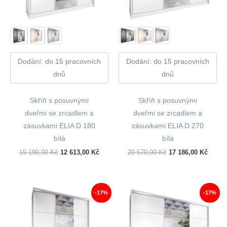
Dodání: do 15 pracovních
Dodání: do 15 pracovních
dnů
dnů
Skříň s posuvnými
Skříň s posuvnými
dveřmi se zrcadlem a
dveřmi se zrcadlem a
zásuvkami ELIA D 180
zásuvkami ELIA D 270
bílá
bílá
Původní
Aktuální
Původní
Aktuál
15 190,00
Kč
12 613,00
Kč
20 570,00
Kč
17 186,00
Kč
Cena
Cena
Cena
Cena
Byla:
Je:
Byla:
Je:
15
12
20
17
190,00 Kč.
613,00 Kč.
570,00 Kč.
186,00
-17%
-17%