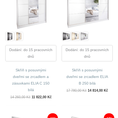
Dodání: do 15 pracovních
Dodání: do 15 pracovních
dnů
dnů
Skříň s posuvnými
Skříň s posuvnými
dveřmi se zrcadlem a
dveřmi se zrcadlem ELIA
zásuvkami ELIA C 150
B 250 bílá
bílá
Původní
Aktuál
17 780,00
Kč
14 814,00
Kč
Cena
Cena
Původní
Aktuální
14 260,00
Kč
11 822,00
Kč
Byla:
Je:
Cena
Cena
17
14
Byla:
Je:
780,00 Kč.
814,00
14
11
260,00 Kč.
822,00 Kč.