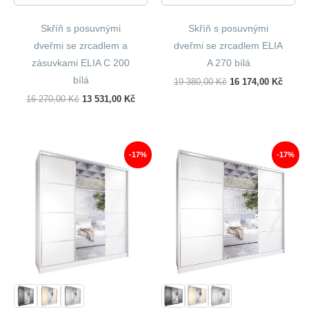
Skříň s posuvnými
Skříň s posuvnými
dveřmi se zrcadlem a
dveřmi se zrcadlem ELIA
zásuvkami ELIA C 200
A 270 bílá
bílá
Původní
Aktuál
19 380,00
Kč
16 174,00
Kč
Cena
Cena
Původní
Aktuální
16 270,00
Kč
13 531,00
Kč
Byla:
Je:
Cena
Cena
19
16
Byla:
Je:
380,00 Kč.
174,00
16
13
270,00 Kč.
531,00 Kč.
-17%
-17%