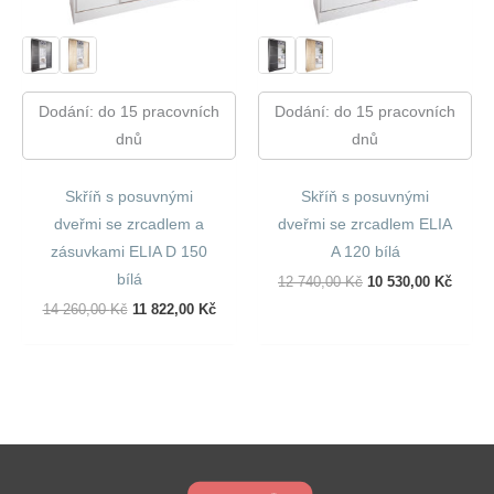
Dodání: do 15 pracovních
Dodání: do 15 pracovních
dnů
dnů
Skříň s posuvnými
Skříň s posuvnými
dveřmi se zrcadlem a
dveřmi se zrcadlem ELIA
zásuvkami ELIA D 150
A 120 bílá
bílá
Původní
Aktuál
12 740,00
Kč
10 530,00
Kč
Cena
Cena
Původní
Aktuální
14 260,00
Kč
11 822,00
Kč
Byla:
Je:
Cena
Cena
12
10
Byla:
Je:
740,00 Kč.
530,00
14
11
260,00 Kč.
822,00 Kč.