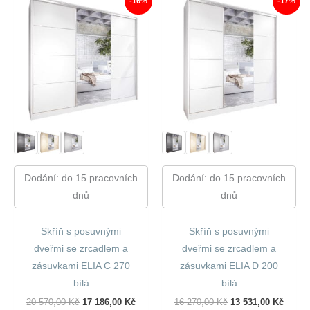
-16%
-17%
Dodání: do 15 pracovních
Dodání: do 15 pracovních
dnů
dnů
Skříň s posuvnými
Skříň s posuvnými
dveřmi se zrcadlem a
dveřmi se zrcadlem a
zásuvkami ELIA C 270
zásuvkami ELIA D 200
bílá
bílá
Původní
Aktuální
Původní
Aktuál
20 570,00
Kč
17 186,00
Kč
16 270,00
Kč
13 531,00
Kč