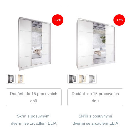
Cena
Cena
Cena
Cena
Byla:
Je:
Byla:
Je:
20
17
16
13
570,00 Kč.
186,00 Kč.
270,00 Kč.
531,00
-17%
-17%
Dodání: do 15 pracovních
Dodání: do 15 pracovních
dnů
dnů
Skříň s posuvnými
Skříň s posuvnými
dveřmi se zrcadlem ELIA
dveřmi se zrcadlem ELIA