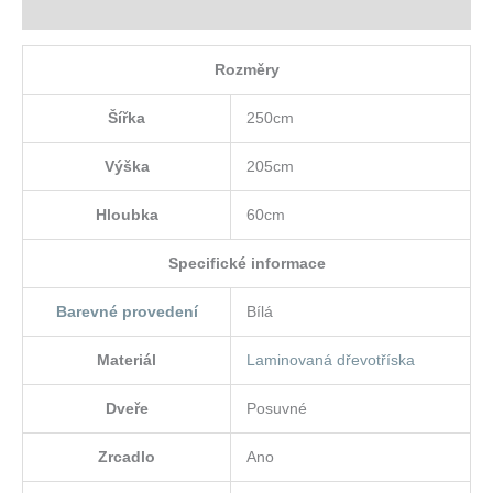
Hodnocení (0)
Rozměry
Šířka
250cm
Výška
205cm
Hloubka
60cm
Specifické informace
Barevné provedení
Bílá
Materiál
Laminovaná dřevotříska
Dveře
Posuvné
Zrcadlo
Ano