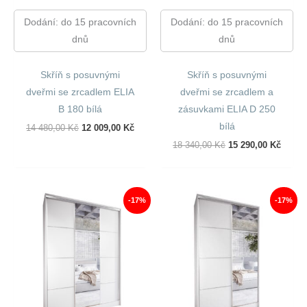
Dodání: do 15 pracovních
Dodání: do 15 pracovních
dnů
dnů
Skříň s posuvnými
Skříň s posuvnými
dveřmi se zrcadlem ELIA
dveřmi se zrcadlem a
B 180 bílá
zásuvkami ELIA D 250
bílá
Původní
Aktuální
14 480,00
Kč
12 009,00
Kč
Cena
Cena
Původní
Aktuál
18 340,00
Kč
15 290,00
Kč
Byla:
Je:
Cena
Cena
14
12
Byla:
Je:
480,00 Kč.
009,00 Kč.
18
15
340,00 Kč.
290,00
-17%
-17%