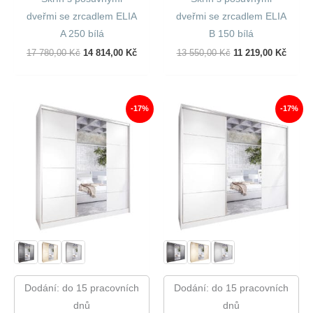
dveřmi se zrcadlem ELIA
dveřmi se zrcadlem ELIA
A 250 bílá
B 150 bílá
Původní
Aktuální
Původní
Aktuál
17 780,00
Kč
14 814,00
Kč
13 550,00
Kč
11 219,00
Kč
Cena
Cena
Cena
Cena
Byla:
Je:
Byla:
Je:
17
14
13
11
780,00 Kč.
814,00 Kč.
550,00 Kč.
219,00
-17%
-17%
Dodání: do 15 pracovních
Dodání: do 15 pracovních
dnů
dnů