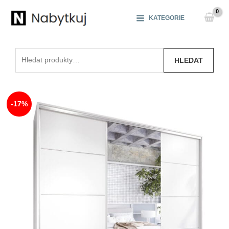
Přeskočit
na
KATEGORIE
obsah
Hledat:
HLEDAT
-17%