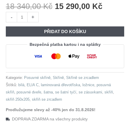
Původní
Aktuáln
18 340,00
Kč
15 290,00
Kč
Cena
Cena
Skříň
-
+
Byla:
Je:
s
18
15
posuvnými
PŘIDAT DO KOŠÍKU
340,00 Kč.
290,00 
dveřmi
se
Bezpečná platba kartou i na splátky
zrcadlem
a
zásuvkami
ELIA
Kategorie:
Posuvné skříně
,
Skříně
,
Skříně se zrcadlem
C
Štítků:
bílá
,
ELIA C
,
laminovaná dřevotříska
,
ložnice
,
posuvná
250
skříň
,
posuvné dveře
,
šatna
,
se šatní tyčí
,
se zásuvkami
,
skříň
,
bílá
skříň 250x205
,
skříň se zrcadlem
množství
Prodlužujeme slevy až -40% jen do 31.8.2026!
DOPRAVA ZDARMA na všechny produkty