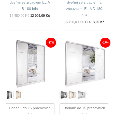
dveřmi se zrcadlem ELIA
dveřmi se zrcadlem a
B 180 bílá
zásuvkami ELIA D 180
bílá
Původní
Aktuální
14 480,00
Kč
12 009,00
Kč
Cena
Cena
Původní
Aktuál
15 190,00
Kč
12 613,00
Kč
Byla:
Je:
Cena
Cena
14
12
Byla:
Je:
480,00 Kč.
009,00 Kč.
15
12
190,00 Kč.
613,00
-17%
-17%
Dodání: do 15 pracovních
Dodání: do 15 pracovních