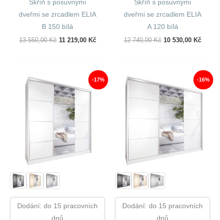
Skříň s posuvnými
Skříň s posuvnými
dveřmi se zrcadlem ELIA
dveřmi se zrcadlem ELIA
B 150 bílá
A 120 bílá
Původní
Aktuální
Původní
Aktuál
13 550,00
Kč
11 219,00
Kč
12 740,00
Kč
10 530,00
Kč
Cena
Cena
Cena
Cena
Byla:
Je:
Byla:
Je:
13
11
12
10
550,00 Kč.
219,00 Kč.
740,00 Kč.
530,00
-17%
-16%
Dodání: do 15 pracovních
Dodání: do 15 pracovních
dnů
dnů