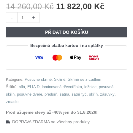
Původní
Aktuáln
14 260,00
Kč
11 822,00
Kč
Cena
Cena
Skříň
-
+
Byla:
Je:
s
14
11
posuvnými
PŘIDAT DO KOŠÍKU
260,00 Kč.
822,00 
dveřmi
se
Bezpečná platba kartou i na splátky
zrcadlem
a
zásuvkami
ELIA
Kategorie:
Posuvné skříně
,
Skříně
,
Skříně se zrcadlem
D
Štítků:
bílá
,
ELIA D
,
laminovaná dřevotříska
,
ložnice
,
posuvná
150
skříň
,
posuvné dveře
,
předsíň
,
šatna
,
šatní tyč
,
skříň
,
zásuvky
,
bílá
zrcadlo
množství
Prodlužujeme slevy až -40% jen do 31.8.2026!
DOPRAVA ZDARMA na všechny produkty