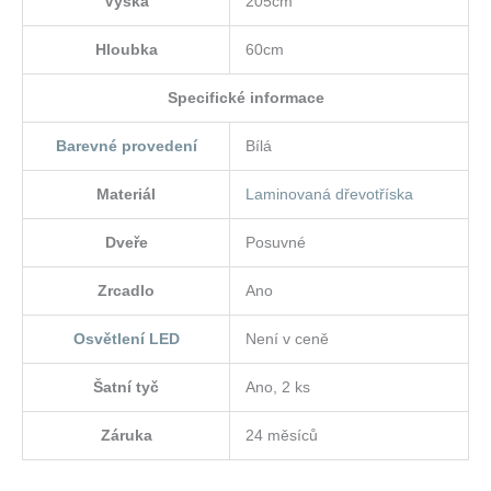
Výška
205cm
Hloubka
60cm
Specifické informace
Barevné provedení
Bílá
Materiál
Laminovaná dřevotříska
Dveře
Posuvné
Zrcadlo
Ano
Osvětlení LED
Není v ceně
Šatní tyč
Ano, 2 ks
Záruka
24 měsíců