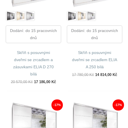
Dodání: do 15 pracovních
Dodání: do 15 pracovních
dnů
dnů
Skříň s posuvnými
Skříň s posuvnými
dveřmi se zrcadlem a
dveřmi se zrcadlem ELIA
zásuvkami ELIA D 270
A 250 bílá
bílá
Původní
Aktuál
17 780,00
Kč
14 814,00
Kč
Cena
Cena
Původní
Aktuální
20 570,00
Kč
17 186,00
Kč
Byla:
Je:
Cena
Cena
17
14
Byla:
Je:
780,00 Kč.
814,00
20
17
570,00 Kč.
186,00 Kč.
-17%
-17%