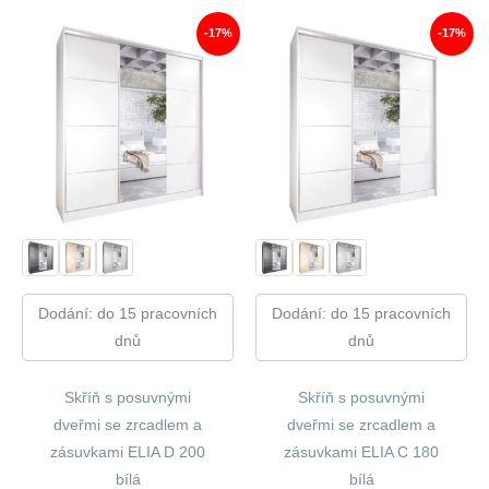
260,00 Kč.
822,00 Kč.
340,00 Kč.
290,00
-17%
-17%
Dodání: do 15 pracovních
Dodání: do 15 pracovních
dnů
dnů
Skříň s posuvnými
Skříň s posuvnými
dveřmi se zrcadlem a
dveřmi se zrcadlem a
zásuvkami ELIA D 200
zásuvkami ELIA C 180
bílá
bílá