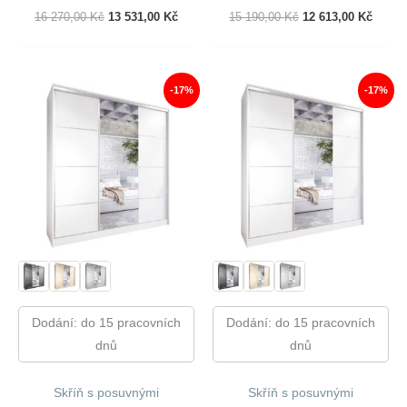
Původní
Aktuální
Původní
Aktuál
16 270,00
Kč
13 531,00
Kč
15 190,00
Kč
12 613,00
Kč
Cena
Cena
Cena
Cena
Byla:
Je:
Byla:
Je:
16
13
15
12
270,00 Kč.
531,00 Kč.
190,00 Kč.
613,00
-17%
-17%
Dodání: do 15 pracovních
Dodání: do 15 pracovních
dnů
dnů
Skříň s posuvnými
Skříň s posuvnými