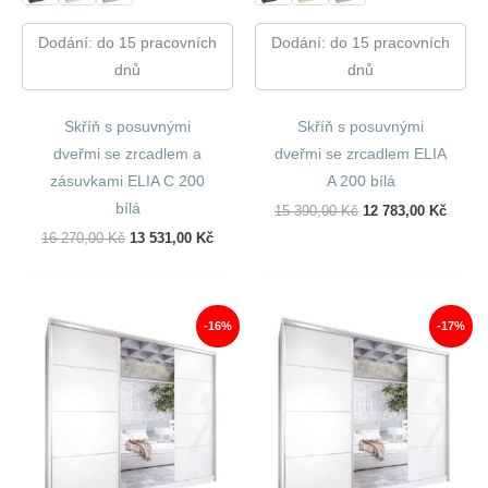
Dodání: do 15 pracovních
Dodání: do 15 pracovních
dnů
dnů
Skříň s posuvnými
Skříň s posuvnými
dveřmi se zrcadlem a
dveřmi se zrcadlem ELIA
zásuvkami ELIA C 200
A 200 bílá
bílá
Původní
Aktuál
15 390,00
Kč
12 783,00
Kč
Cena
Cena
Původní
Aktuální
16 270,00
Kč
13 531,00
Kč
Byla:
Je:
Cena
Cena
15
12
Byla:
Je:
390,00 Kč.
783,00
16
13
270,00 Kč.
531,00 Kč.
-16%
-17%