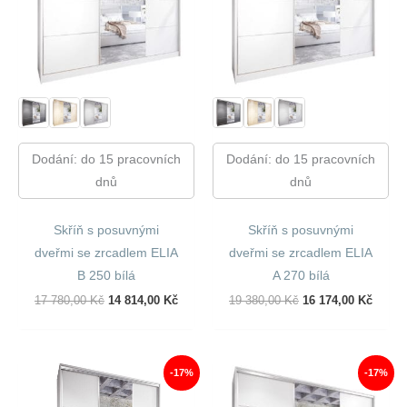
Dodání: do 15 pracovních
Dodání: do 15 pracovních
dnů
dnů
Skříň s posuvnými
Skříň s posuvnými
dveřmi se zrcadlem ELIA
dveřmi se zrcadlem ELIA
B 250 bílá
A 270 bílá
Původní
Aktuální
Původní
Aktuál
17 780,00
Kč
14 814,00
Kč
19 380,00
Kč
16 174,00
Kč
Cena
Cena
Cena
Cena
Byla:
Je:
Byla:
Je:
17
14
19
16
780,00 Kč.
814,00 Kč.
380,00 Kč.
174,00
-17%
-17%