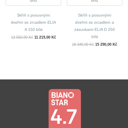
dnů
dnů
Skříň s posuvnými
Skříň s posuvnými
dveřmi se zrcadlem ELIA
dveřmi se zrcadlem a
A 150 bílá
zásuvkami ELIA D 250
bílá
Původní
Aktuální
13 550,00
Kč
11 219,00
Kč
Cena
Cena
Původní
Aktuál
18 340,00
Kč
15 290,00
Kč
Byla:
Je:
Cena
Cena
13
11
Byla:
Je:
550,00 Kč.
219,00 Kč.
18
15
340,00 Kč.
290,00