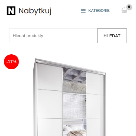
Přeskočit
na
KATEGORIE
obsah
Hledat:
HLEDAT
-17%