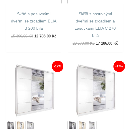
Skříň s posuvnými
Skříň s posuvnými
dveřmi se zrcadlem ELIA
dveřmi se zrcadlem a
B 200 bílá
zásuvkami ELIA C 270
bílá
Původní
Aktuální
15 390,00
Kč
12 783,00
Kč
Cena
Cena
Původní
Aktuál
20 570,00
Kč
17 186,00
Kč
Byla:
Je:
Cena
Cena
15
12
Byla:
Je:
390,00 Kč.
783,00 Kč.
20
17
570,00 Kč.
186,00
-17%
-17%