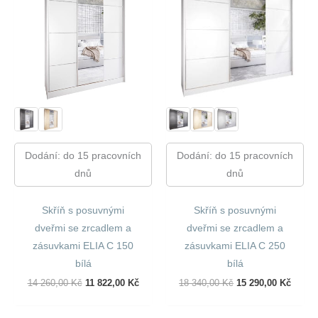
Dodání: do 15 pracovních
Dodání: do 15 pracovních
dnů
dnů
Skříň s posuvnými
Skříň s posuvnými
dveřmi se zrcadlem a
dveřmi se zrcadlem a
zásuvkami ELIA C 150
zásuvkami ELIA C 250
bílá
bílá
Původní
Aktuální
Původní
Aktuál
14 260,00
Kč
11 822,00
Kč
18 340,00
Kč
15 290,00
Kč
Cena
Cena
Cena
Cena
Byla:
Je:
Byla:
Je:
14
11
18
15