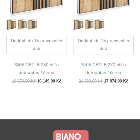
Dodání: do 15 pracovních
Dodání: do 15 pracovních
dnů
dnů
Skříň CETI B 250 bílá /
Skříň CETI B 270 bílá /
dub wotan / černá
dub wotan / černá
Původní
Aktuální
Původní
Aktuál
19 350,00
Kč
16 149,00
Kč
21 380,00
Kč
17 874,00
Kč
Cena
Cena
Cena
Cena
Byla:
Je:
Byla:
Je:
19
16
21
17
350,00 Kč.
149,00 Kč.
380,00 Kč.
874,00