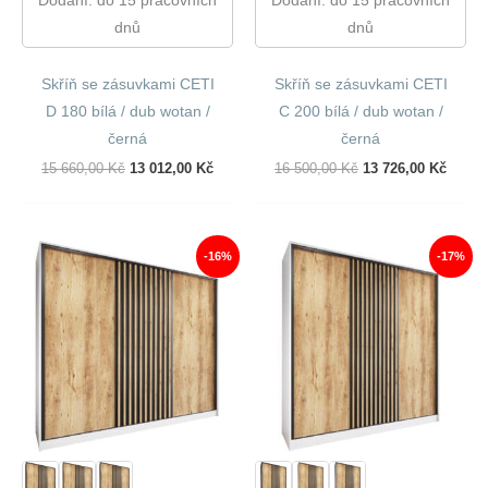
Dodání: do 15 pracovních
Dodání: do 15 pracovních
dnů
dnů
Skříň se zásuvkami CETI
Skříň se zásuvkami CETI
D 180 bílá / dub wotan /
C 200 bílá / dub wotan /
černá
černá
Původní
Aktuální
Původní
Aktuál
15 660,00
Kč
13 012,00
Kč
16 500,00
Kč
13 726,00
Kč
Cena
Cena
Cena
Cena
Byla:
Je:
Byla:
Je:
15
13
16
13
660,00 Kč.
012,00 Kč.
500,00 Kč.
726,00
-16%
-17%