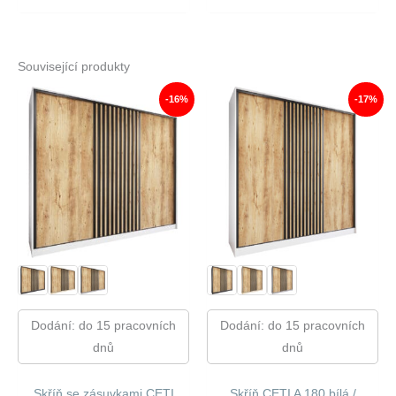
Související produkty
-16%
-17%
Dodání: do 15 pracovních
Dodání: do 15 pracovních
dnů
dnů
Skříň se zásuvkami CETI
Skříň CETI A 180 bílá /