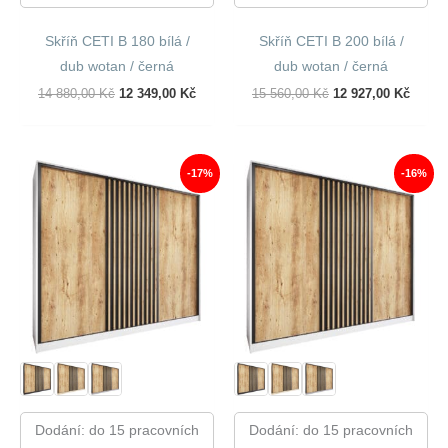
Skříň CETI B 180 bílá /
Skříň CETI B 200 bílá /
dub wotan / černá
dub wotan / černá
Původní
Aktuální
Původní
Aktuál
14 880,00
Kč
12 349,00
Kč
15 560,00
Kč
12 927,00
Kč
Cena
Cena
Cena
Cena
Byla:
Je:
Byla:
Je:
14
12
15
12
880,00 Kč.
349,00 Kč.
560,00 Kč.
927,00
-17%
-16%
Dodání: do 15 pracovních
Dodání: do 15 pracovních