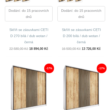
Dodání: do 15 pracovních
Dodání: do 15 pracovních
dnů
dnů
Skříň se zásuvkami CETI
Skříň se zásuvkami CETI
D 270 bílá / dub wotan /
D 200 bílá / dub wotan /
černá
černá
Původní
Aktuální
Původní
Aktuál
22 580,00
Kč
18 894,00
Kč
16 500,00
Kč
13 726,00
Kč
Cena
Cena
Cena
Cena
Byla:
Je:
Byla:
Je:
22
18
16
13
580,00 Kč.
894,00 Kč.
500,00 Kč.
726,00
-17%
-17%