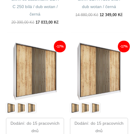
C 250 bílá / dub wotan /
dub wotan / černá
černá
Původní
Aktuál
14 880,00
Kč
12 349,00
Kč
Cena
Cena
Původní
Aktuální
20 390,00
Kč
17 033,00
Kč
Byla:
Je:
Cena
Cena
14
12
Byla:
Je:
880,00 Kč.
349,00
20
17
390,00 Kč.
033,00 Kč.
-17%
-17%
Dodání: do 15 pracovních
Dodání: do 15 pracovních
dnů
dnů