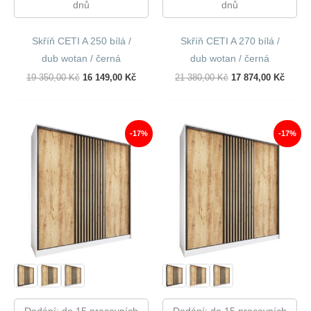
dnů
dnů
Skříň CETI A 250 bílá /
Skříň CETI A 270 bílá /
dub wotan / černá
dub wotan / černá
Původní
Aktuální
Původní
Aktuál
19 350,00
Kč
16 149,00
Kč
21 380,00
Kč
17 874,00
Kč
Cena
Cena
Cena
Cena
Byla:
Je:
Byla:
Je:
19
16
21
17
350,00 Kč.
149,00 Kč.
380,00 Kč.
874,00
-17%
-17%