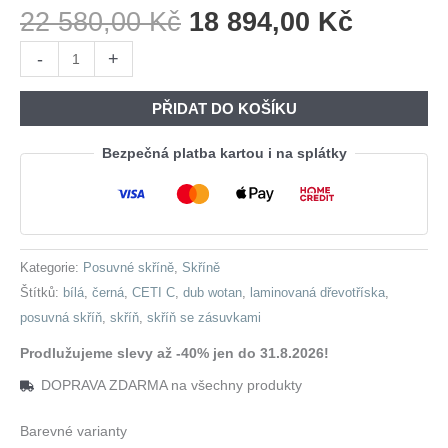
Původní
Aktuáln
22 580,00
Kč
18 894,00
Kč
Cena
Cena
Skříň
-
+
Byla:
Je:
se
22
18
zásuvkami
PŘIDAT DO KOŠÍKU
580,00 Kč.
894,00 
CETI
C
Bezpečná platba kartou i na splátky
270
bílá
/
dub
Kategorie:
Posuvné skříně
,
Skříně
wotan
Štítků:
bílá
,
černá
,
CETI C
,
dub wotan
,
laminovaná dřevotříska
,
/
posuvná skříň
,
skříň
,
skříň se zásuvkami
černá
množství
Prodlužujeme slevy až -40% jen do 31.8.2026!
DOPRAVA ZDARMA na všechny produkty
Barevné varianty