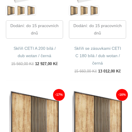
Dodání: do 15 pracovních
Dodání: do 15 pracovních
dnů
dnů
Skříň CETI A 200 bílá /
Skříň se zásuvkami CETI
dub wotan / černá
C 180 bílá / dub wotan /
černá
Původní
Aktuální
15 560,00
Kč
12 927,00
Kč
Cena
Cena
Původní
Aktuál
15 660,00
Kč
13 012,00
Kč
Byla:
Je:
Cena
Cena
15
12
Byla:
Je:
560,00 Kč.
927,00 Kč.
15
13
660,00 Kč.
012,00
-17%
-16%