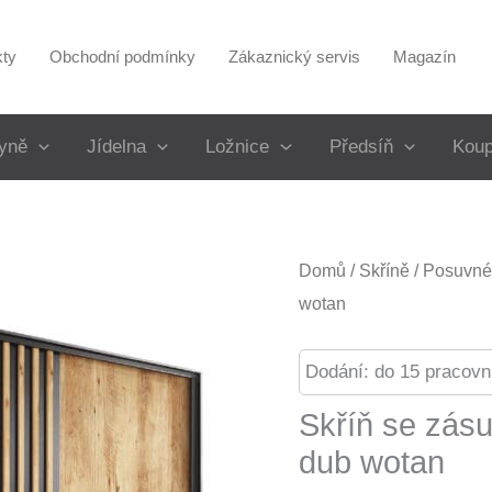
kty
Obchodní podmínky
Zákaznický servis
Magazín
yně
Jídelna
Ložnice
Předsíň
Koup
Domů
/
Skříně
/
Posuvné 
wotan
Dodání: do 15 pracovn
Skříň se zás
dub wotan