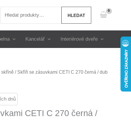
Hledat:
HLEDAT
elna
Kancelář
Interiérové dveře
skříně
/ Skříň se zásuvkami CETI C 270 černá / dub
ích dnů
uvkami CETI C 270 černá /