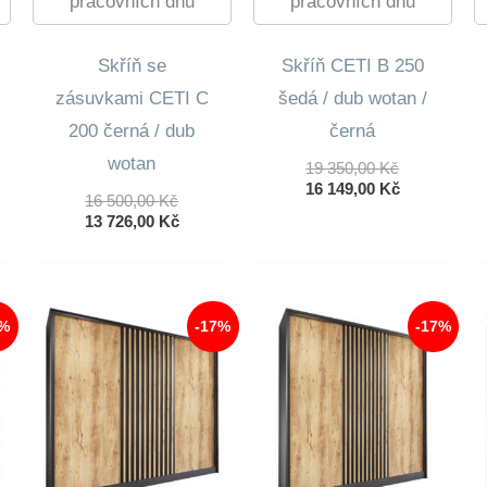
pracovních dnů
pracovních dnů
Skříň se
Skříň CETI B 250
zásuvkami CETI C
šedá / dub wotan /
200 černá / dub
černá
dní
lní
wotan
Původní
19 350,00
Kč
Cena
Aktuální
16 149,00
Kč
Původní
16 500,00
Kč
Byla:
Cena
0 Kč.
Cena
Aktuální
13 726,00
Kč
19
Je:
0 Kč.
Byla:
Cena
350,00 Kč.
16
16
Je:
149,00 Kč.
500,00 Kč.
13
726,00 Kč.
6%
-17%
-17%