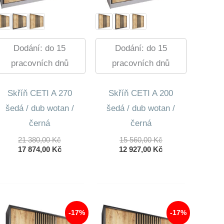
Dodání: do 15
Dodání: do 15
pracovních dnů
pracovních dnů
Skříň CETI A 270
Skříň CETI A 200
šedá / dub wotan /
šedá / dub wotan /
černá
černá
Původní
Původní
21 380,00
Kč
15 560,00
Kč
Cena
Aktuální
Cena
Aktuální
17 874,00
Kč
12 927,00
Kč
Byla:
Cena
Byla:
Cena
21
Je:
15
Je:
380,00 Kč.
17
560,00 Kč.
12
874,00 Kč.
927,00 Kč.
-17%
-17%