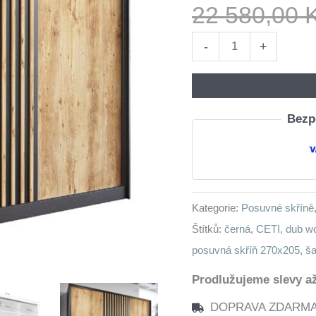
22 580,00
Skříň
-
+
se
zásuvkami
CETI
Bezpe
C
270
černá
/
Kategorie:
Posuvné skříně
dub
Štítků:
černá
,
CETI
,
dub w
wotan
posuvná skříň 270x205
,
ša
množství
Prodlužujeme slevy až
DOPRAVA ZDARMA n