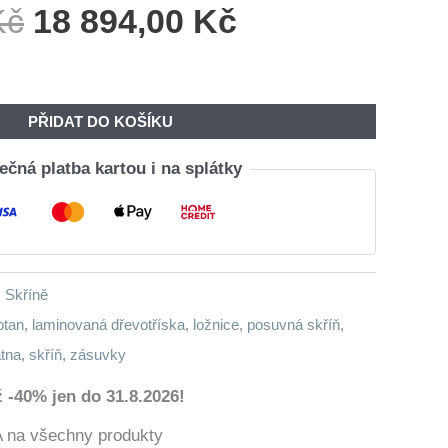
Původní
Aktuální
Kč
18 894,00
Kč
Cena
Cena
Byla:
Je:
22
18
PŘIDAT DO KOŠÍKU
580,00 Kč.
894,00 Kč.
čná platba kartou i na splátky
,
Skříně
otan
,
laminovaná dřevotříska
,
ložnice
,
posuvná skříň
,
tna
,
skříň
,
zásuvky
 -40% jen do 31.8.2026!
a všechny produkty