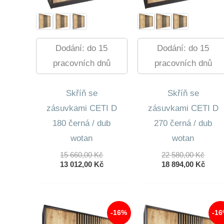
Dodání: do 15
Dodání: do 15
pracovních dnů
pracovních dnů
Skříň se
Skříň se
zásuvkami CETI D
zásuvkami CETI D
180 černá / dub
270 černá / dub
wotan
wotan
Původní
Půvo
15 660,00
Kč
22 580,00
Kč
Cena
Aktuální
Cena
Aktuá
13 012,00
Kč
18 894,00
Kč
Byla:
Cena
Byla:
Cena
15
Je:
22
Je:
660,00 Kč.
13
580,0
18
012,00 Kč.
894,0
-16%
-1