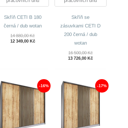
pracovních dnů
pracovních dnů
Skříň CETI B 180
Skříň se
černá / dub wotan
zásuvkami CETI D
200 černá / dub
Původní
14 880,00
Kč
Cena
Aktuální
12 349,00
Kč
wotan
Byla:
Cena
14
Je:
Původní
16 500,00
Kč
880,00 Kč.
12
Cena
Aktuální
13 726,00
Kč
349,00 Kč.
Byla:
Cena
16
Je:
500,00 Kč.
13
726,00 Kč.
-16%
-17%