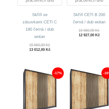
pracovních dnů
pracovních dnů
Skříň se
Skříň CETI B 200
zásuvkami CETI C
černá / dub wotan
180 černá / dub
Půvo
15 560,00
Kč
Cena
Aktuá
12 927,00
Kč
wotan
Byla:
Cena
15
Je:
Původní
15 660,00
Kč
560,0
12
Cena
Aktuální
13 012,00
Kč
927,0
Byla:
Cena
15
Je:
660,00 Kč.
13
012,00 Kč.
-17%
-1