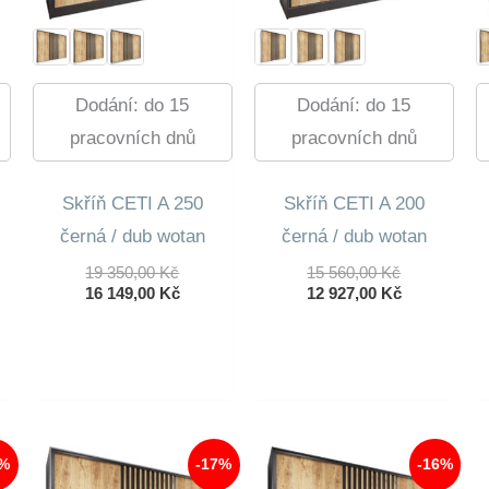
Dodání: do 15
Dodání: do 15
pracovních dnů
pracovních dnů
Skříň CETI A 250
Skříň CETI A 200
černá / dub wotan
černá / dub wotan
Původní
Původní
19 350,00
Kč
15 560,00
Kč
Cena
Aktuální
Cena
Aktuální
16 149,00
Kč
12 927,00
Kč
Byla:
Cena
Byla:
Cena
19
Je:
15
Je:
dní
350,00 Kč.
16
560,00 Kč.
12
lní
149,00 Kč.
927,00 Kč.
0 Kč.
0 Kč.
6%
-17%
-16%