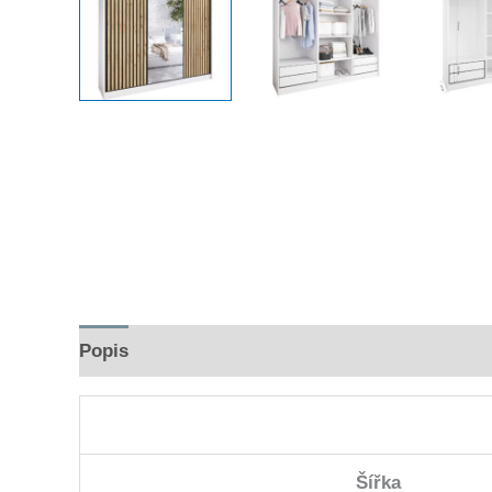
Popis
Hodnocení (0)
Šířka