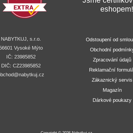
eshopem
NABYTKUJ, s.r.o.
Odstoupení od smlo
56601 Vysoké Mýto
Obchodní podmínk
IČ: 23985852
Zpracování údajů
DIČ: CZ23985852
Reklamační formulá
obchod@nabytkuj.cz
Zákaznický servis
Magazín
Dárkové poukazy
Copyright © 2026 Nabytkuj.cz