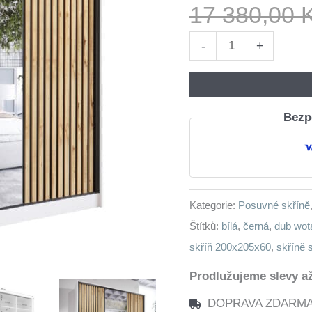
17 380,00
Skříň
-
+
se
zrcadlem
a
Bezpe
zásuvkami
LIPI
D
200
Kategorie:
Posuvné skříně
bílá
Štítků:
bílá
,
černá
,
dub wot
/
skříň 200x205x60
,
skříně 
dub
wotan
Prodlužujeme slevy až
/
DOPRAVA ZDARMA n