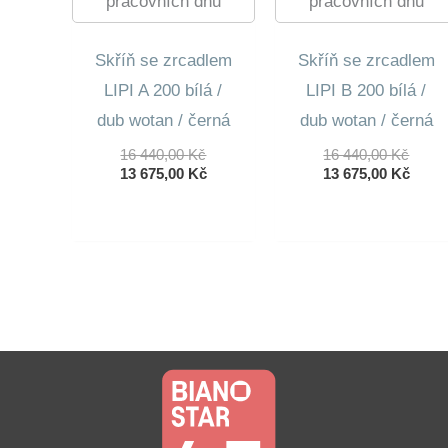
pracovních dnů
pracovních dnů
Skříň se zrcadlem
Skříň se zrcadlem
LIPI A 200 bílá /
LIPI B 200 bílá /
dub wotan / černá
dub wotan / černá
Původní
Půvo
16 440,00
Kč
16 440,00
Kč
Cena
Aktuální
Cena
Aktuá
13 675,00
Kč
13 675,00
Kč
Byla:
Cena
Byla:
Cena
16
Je:
16
Je:
440,00 Kč.
13
440,0
13
675,00 Kč.
675,0