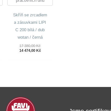
pracovních dnů
Skříň se zrcadlem
a zásuvkami LIPI
C 200 bílá / dub
wotan / černá
dní
lní
Původní
17 380,00
Kč
Cena
Aktuální
14 474,00
Kč
Byla:
Cena
0 Kč.
17
Je:
0 Kč.
380,00 Kč.
14
474,00 Kč.
Jsme certifik