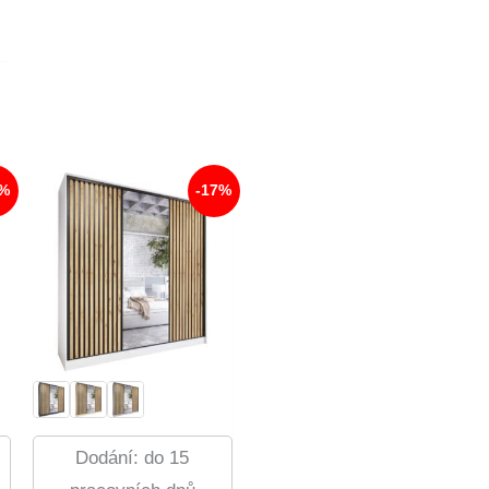
7%
-17%
Dodání: do 15