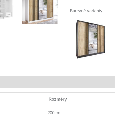
černá
množství
Barevné varianty
Rozměry
200cm