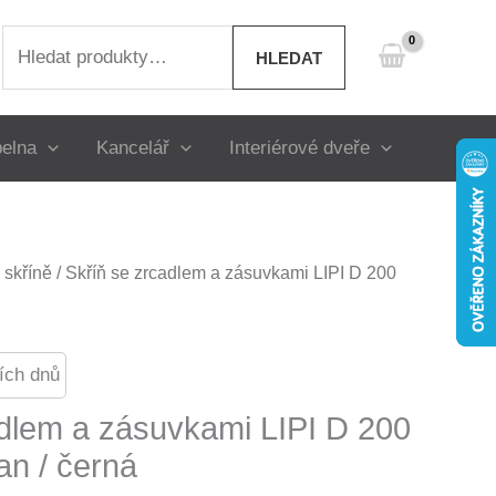
Hledat:
HLEDAT
elna
Kancelář
Interiérové dveře
skříně
/ Skříň se zrcadlem a zásuvkami LIPI D 200
ích dnů
adlem a zásuvkami LIPI D 200
an / černá