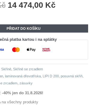
Původní
Aktuální
Kč
14 474,00
Kč
Cena
Cena
Byla:
Je:
17
14
PŘIDAT DO KOŠÍKU
380,00 Kč.
474,00 Kč.
čná platba kartou i na splátky
,
Skříně
,
Skříně se zrcadlem
an
,
laminovaná dřevotříska
,
LIPI D 200
,
posuvná skříň
,
se zrcadlem
,
zásuvky
 -40% jen do 31.8.2026!
a všechny produkty