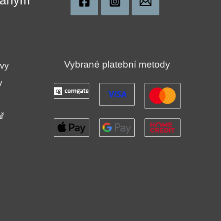
!
Vybrané platební metody
uvy
y
ř