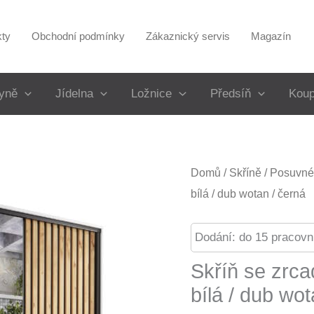
kty
Obchodní podmínky
Zákaznický servis
Magazín
yně
Jídelna
Ložnice
Předsíň
Koup
Domů
/
Skříně
/
Posuvné 
bílá / dub wotan / černá
Dodání: do 15 pracovn
Skříň se zrc
bílá / dub wot