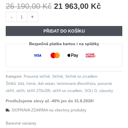
Původní
Aktuáln
26 190,00
Kč
21 963,00
Kč
Cena
Cena
Skříň
-
+
Byla:
Je:
se
26
21
zrcadlem
PŘIDAT DO KOŠÍKU
190,00 Kč.
963,00 
a
zásuvkami
Bezpečná platba kartou i na splátky
SOLI
D
270
bílá
Kategorie:
Posuvné skříně
,
Skříně
,
Skříně se zrcadlem
/
Štítků:
bílá
,
černá
,
dub wotan
,
laminovaná dřevotříska
,
posuvná
dub
skříň
,
skříň
,
skříň 270x205
,
skříň se zrcadlem
,
SOLI D
,
zásuvky
wotan
/
Prodlužujeme slevy až -40% jen do 31.8.2026!
černá
DOPRAVA ZDARMA na všechny produkty
množství
Barevné varianty