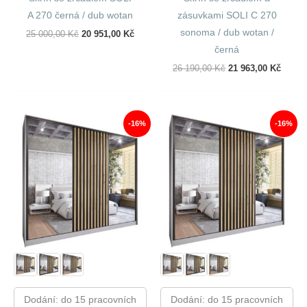
A 270 černá / dub wotan
zásuvkami SOLI C 270
sonoma / dub wotan /
Původní
Aktuální
25 000,00
Kč
20 951,00
Kč
Cena
Cena
černá
Byla:
Je:
25
20
Původní
Aktuál
26 190,00
Kč
21 963,00
Kč
000,00 Kč.
951,00 Kč.
Cena
Cena
Byla:
Je:
26
21
190,00 Kč.
963,00
-16%
-16%
Dodání: do 15 pracovních
Dodání: do 15 pracovních