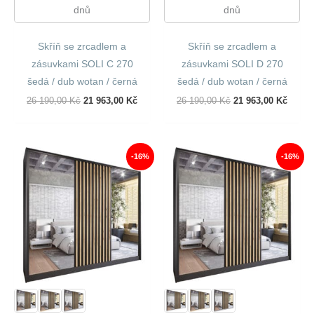
dnů
dnů
Skříň se zrcadlem a
Skříň se zrcadlem a
zásuvkami SOLI C 270
zásuvkami SOLI D 270
šedá / dub wotan / černá
šedá / dub wotan / černá
Původní
Aktuální
Původní
Aktuál
26 190,00
Kč
21 963,00
Kč
26 190,00
Kč
21 963,00
Kč
Cena
Cena
Cena
Cena
Byla:
Je:
Byla:
Je:
26
21
26
21
190,00 Kč.
963,00 Kč.
190,00 Kč.
963,00
-16%
-16%