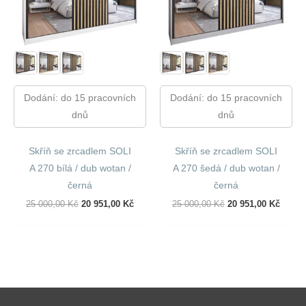
Dodání: do 15 pracovních
Dodání: do 15 pracovních
dnů
dnů
Skříň se zrcadlem SOLI
Skříň se zrcadlem SOLI
A 270 bílá / dub wotan /
A 270 šedá / dub wotan /
černá
černá
Původní
Aktuální
Původní
Aktuál
25 000,00
Kč
20 951,00
Kč
25 000,00
Kč
20 951,00
Kč
Cena
Cena
Cena
Cena
Byla:
Je:
Byla:
Je:
25
20
25
20
000,00 Kč.
951,00 Kč.
000,00 Kč.
951,00