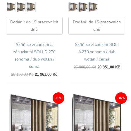
Dodání: do 15 pracovních
Dodání: do 15 pracovních
dnů
dnů
Skříň se zrcadlem a
Skříň se zrcadlem SOLI
zásuvkami SOLI D 270
A 270 sonoma / dub
sonoma / dub wotan /
wotan / černá
černá
Původní
Aktuál
25 000,00
Kč
20 951,00
Kč
Cena
Cena
Původní
Aktuální
26 190,00
Kč
21 963,00
Kč
Byla:
Je:
Cena
Cena
25
20
Byla:
Je:
000,00 Kč.
951,00
26
21
190,00 Kč.
963,00 Kč.
-16%
-16%