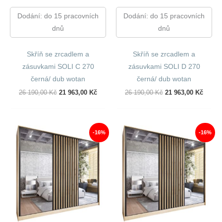
Dodání: do 15 pracovních
Dodání: do 15 pracovních
dnů
dnů
Skříň se zrcadlem a
Skříň se zrcadlem a
zásuvkami SOLI C 270
zásuvkami SOLI D 270
černá/ dub wotan
černá/ dub wotan
Původní
Aktuální
Původní
Aktuál
26 190,00
Kč
21 963,00
Kč
26 190,00
Kč
21 963,00
Kč
Cena
Cena
Cena
Cena
Byla:
Je:
Byla:
Je:
26
21
26
21
190,00 Kč.
963,00 Kč.
190,00 Kč.
963,00
-16%
-16%