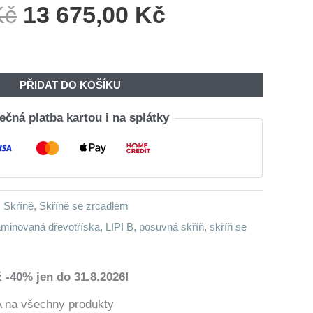
Původní
Aktuální
Kč
13 675,00
Kč
Cena
Cena
Byla:
Je:
16
13
PŘIDAT DO KOŠÍKU
440,00 Kč.
675,00 Kč.
čná platba kartou i na splátky
,
Skříně
,
Skříně se zrcadlem
aminovaná dřevotříska
,
LIPI B
,
posuvná skříň
,
skříň se
 -40% jen do 31.8.2026!
a všechny produkty