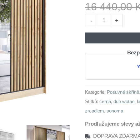
16 440,00
Skříň
-
+
se
zrcadlem
LIPI
Bezpe
B
200
sonoma
/
Kategorie:
Posuvné skříně
dub
Štítků:
černá
,
dub wotan
,
l
wotan
zrcadlem
,
sonoma
/
černá
Prodlužujeme slevy až
množství
DOPRAVA ZDARMA n