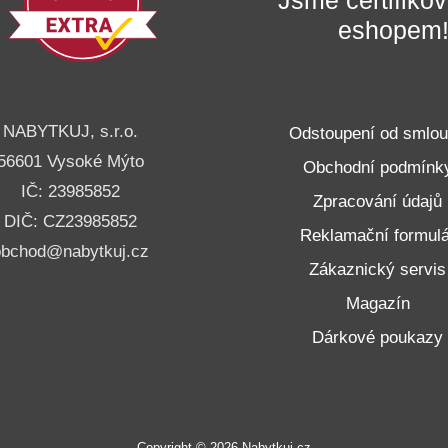
eshopem
NABYTKUJ, s.r.o.
Odstoupení od smlo
56601 Vysoké Mýto
Obchodní podmínk
IČ: 23985852
Zpracování údajů
DIČ: CZ23985852
Reklamační formulá
obchod@nabytkuj.cz
Zákaznický servis
Magazín
Dárkové poukazy
Copyright © 2026 Nabytkuj.cz