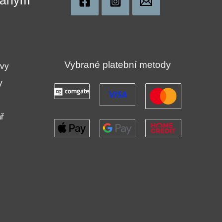
!
Vybrané platební metody
uvy
y
ř