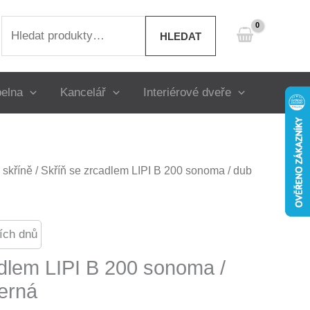
Hledat:
HLEDAT
elna
Kancelář
Interiérové dveře
skříně
/ Skříň se zrcadlem LIPI B 200 sonoma / dub
ích dnů
adlem LIPI B 200 sonoma /
erná