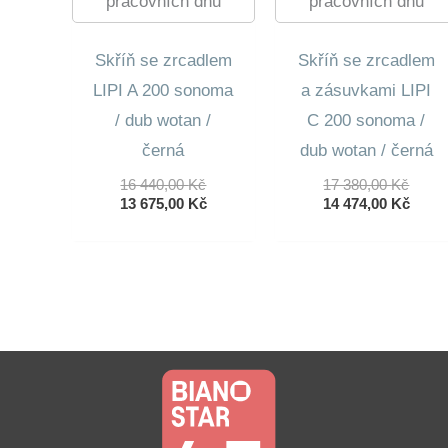
pracovních dnů
pracovních dnů
Skříň se zrcadlem
Skříň se zrcadlem
LIPI A 200 sonoma
a zásuvkami LIPI
/ dub wotan /
C 200 sonoma /
černá
dub wotan / černá
Původní
Půvo
16 440,00
Kč
17 380,00
Kč
Cena
Aktuální
Cena
Aktuá
13 675,00
Kč
14 474,00
Kč
Byla:
Cena
Byla:
Cena
16
Je:
17
Je:
440,00 Kč.
13
380,0
14
675,00 Kč.
474,0