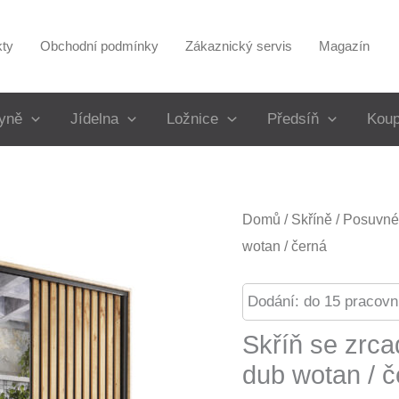
kty
Obchodní podmínky
Zákaznický servis
Magazín
yně
Jídelna
Ložnice
Předsíň
Koup
Domů
/
Skříně
/
Posuvné 
wotan / černá
Dodání: do 15 pracovn
Skříň se zrc
dub wotan / č