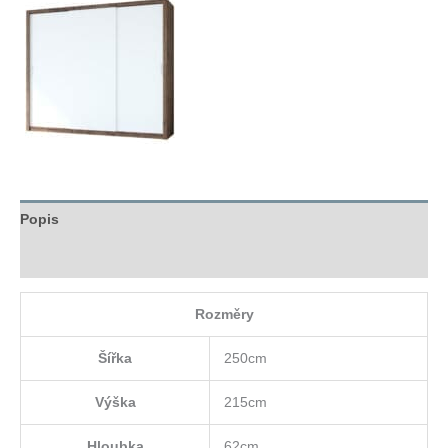
Popis
Hodnocení (0)
Rozměry
Šířka
250cm
Výška
215cm
Hloubka
62cm