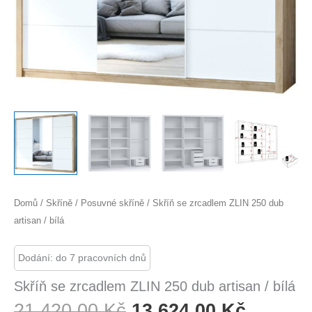
Domů
/
Skříně
/
Posuvné skříně
/ Skříň se zrcadlem ZLIN 250 dub
artisan / bílá
Dodání: do 7 pracovních dnů
Skříň se zrcadlem ZLIN 250 dub artisan / bílá
Původní
Aktuáln
21 420,00
Kč
13 624,00
Kč