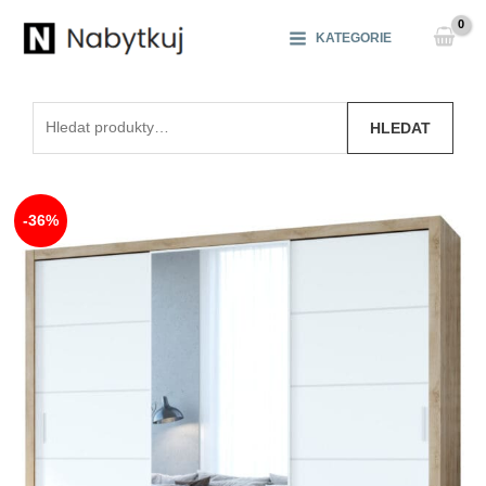
Přeskočit
na
KATEGORIE
obsah
Hledat:
HLEDAT
-36%