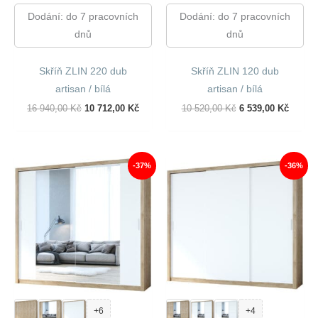
Dodání: do 7 pracovních
Dodání: do 7 pracovních
dnů
dnů
Skříň ZLIN 220 dub
Skříň ZLIN 120 dub
artisan / bílá
artisan / bílá
Původní
Aktuální
Původní
Aktuál
16 940,00
Kč
10 712,00
Kč
10 520,00
Kč
6 539,00
Kč
Cena
Cena
Cena
Cena
Byla:
Je:
Byla:
Je:
16
10
10
6
940,00 Kč.
712,00 Kč.
520,00 Kč.
539,00
-37%
-36%
+6
+4