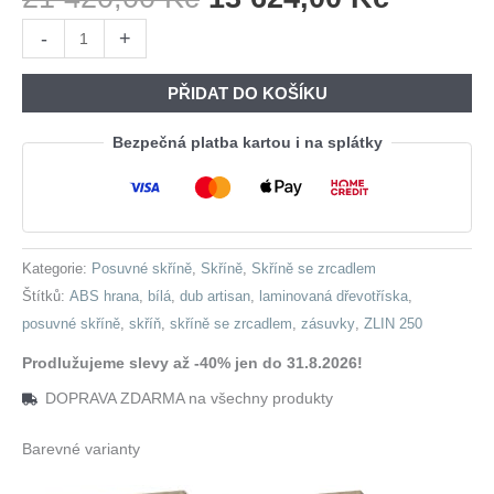
Cena
Cena
Skříň
-
+
Byla:
Je:
se
21
13
zrcadlem
PŘIDAT DO KOŠÍKU
420,00 Kč.
624,00 
ZLIN
250
Bezpečná platba kartou i na splátky
dub
artisan
/
bílá
Kategorie:
Posuvné skříně
,
Skříně
,
Skříně se zrcadlem
množství
Štítků:
ABS hrana
,
bílá
,
dub artisan
,
laminovaná dřevotříska
,
posuvné skříně
,
skříň
,
skříně se zrcadlem
,
zásuvky
,
ZLIN 250
Prodlužujeme slevy až -40% jen do 31.8.2026!
DOPRAVA ZDARMA na všechny produkty
Barevné varianty