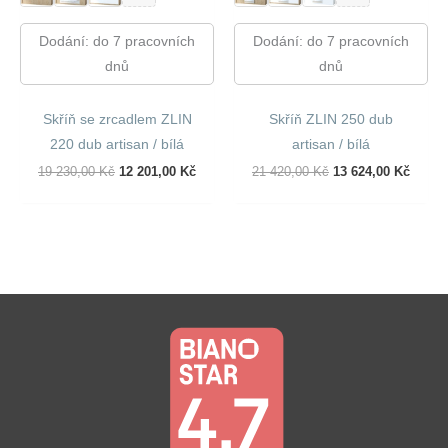
Dodání: do 7 pracovních
Dodání: do 7 pracovních
dnů
dnů
Skříň se zrcadlem ZLIN
Skříň ZLIN 250 dub
220 dub artisan / bílá
artisan / bílá
Původní
Aktuální
Původní
Aktuál
19 230,00
Kč
12 201,00
Kč
21 420,00
Kč
13 624,00
Kč
Cena
Cena
Cena
Cena
Byla:
Je:
Byla:
Je:
19
12
21
13
230,00 Kč.
201,00 Kč.
420,00 Kč.
624,00