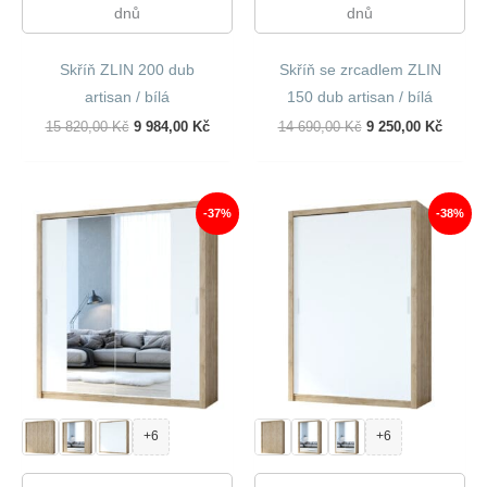
dnů
dnů
Skříň ZLIN 200 dub
Skříň se zrcadlem ZLIN
artisan / bílá
150 dub artisan / bílá
Původní
Aktuální
Původní
Aktuál
15 820,00
Kč
9 984,00
Kč
14 690,00
Kč
9 250,00
Kč
Cena
Cena
Cena
Cena
Byla:
Je:
Byla:
Je:
15
9
14
9
820,00 Kč.
984,00 Kč.
690,00 Kč.
250,00
-37%
-38%
+6
+6