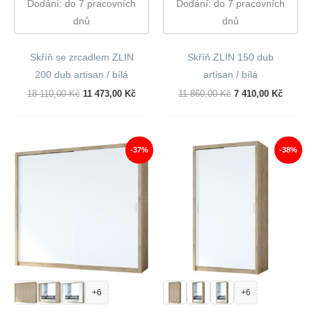
Dodání: do 7 pracovních
Dodání: do 7 pracovních
dnů
dnů
Skříň se zrcadlem ZLIN
Skříň ZLIN 150 dub
200 dub artisan / bílá
artisan / bílá
Původní
Aktuální
Původní
Aktuál
18 110,00
Kč
11 473,00
Kč
11 860,00
Kč
7 410,00
Kč
Cena
Cena
Cena
Cena
Byla:
Je:
Byla:
Je:
18
11
11
7
110,00 Kč.
473,00 Kč.
860,00 Kč.
410,00
-37%
-38%
+6
+6