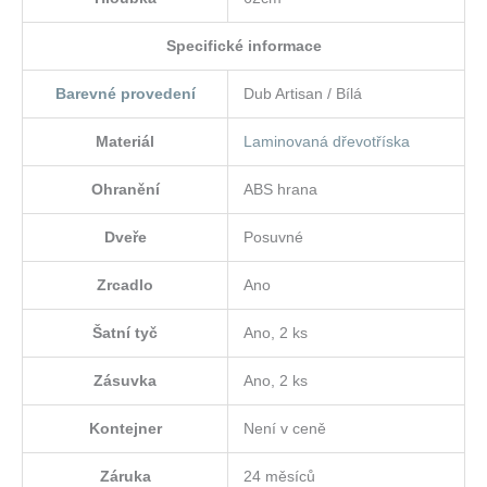
Specifické informace
Barevné provedení
Dub Artisan / Bílá
Materiál
Laminovaná dřevotříska
Ohranění
ABS hrana
Dveře
Posuvné
Zrcadlo
Ano
Šatní tyč
Ano, 2 ks
Zásuvka
Ano, 2 ks
Kontejner
Není v ceně
Záruka
24 měsíců