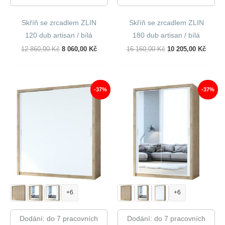
Skříň se zrcadlem ZLIN
Skříň se zrcadlem ZLIN
120 dub artisan / bílá
180 dub artisan / bílá
Původní
Aktuální
Původní
Aktuál
12 860,00
Kč
8 060,00
Kč
16 160,00
Kč
10 205,00
Kč
Cena
Cena
Cena
Cena
Byla:
Je:
Byla:
Je:
12
8
16
10
860,00 Kč.
060,00 Kč.
160,00 Kč.
205,00
-37%
-37%
+6
+6
Dodání: do 7 pracovních
Dodání: do 7 pracovních