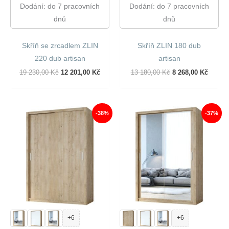
Dodání: do 7 pracovních
Dodání: do 7 pracovních
dnů
dnů
Skříň se zrcadlem ZLIN
Skříň ZLIN 180 dub
220 dub artisan
artisan
Původní
Aktuální
Původní
Aktuál
19 230,00
Kč
12 201,00
Kč
13 180,00
Kč
8 268,00
Kč
Cena
Cena
Cena
Cena
Byla:
Je:
Byla:
Je:
19
12
13
8
230,00 Kč.
201,00 Kč.
180,00 Kč.
268,00
-38%
-37%
+6
+6