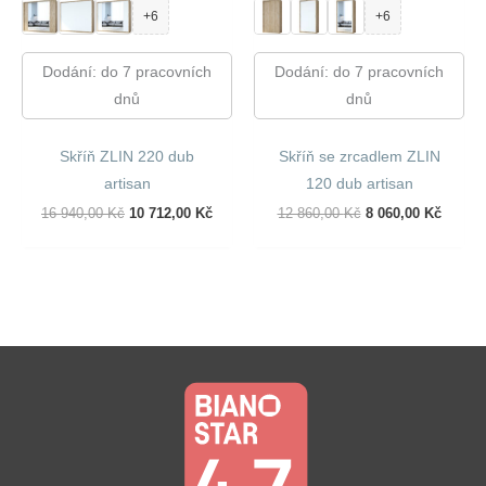
+6
+6
Dodání: do 7 pracovních
Dodání: do 7 pracovních
dnů
dnů
Skříň ZLIN 220 dub
Skříň se zrcadlem ZLIN
artisan
120 dub artisan
Původní
Aktuální
Původní
Aktuál
16 940,00
Kč
10 712,00
Kč
12 860,00
Kč
8 060,00
Kč
Cena
Cena
Cena
Cena
Byla:
Je:
Byla:
Je:
16
10
12
8
940,00 Kč.
712,00 Kč.
860,00 Kč.
060,00