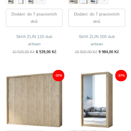
Dodání: do 7 pracovních
Dodání: do 7 pracovních
dnů
dnů
Skříň ZLIN 120 dub
Skříň ZLIN 200 dub
artisan
artisan
Původní
Aktuální
Původní
Aktuál
10 520,00
Kč
6 539,00
Kč
15 820,00
Kč
9 984,00
Kč
Cena
Cena
Cena
Cena
Byla:
Je:
Byla:
Je:
10
6
15
9
520,00 Kč.
539,00 Kč.
820,00 Kč.
984,00
-37%
-37%