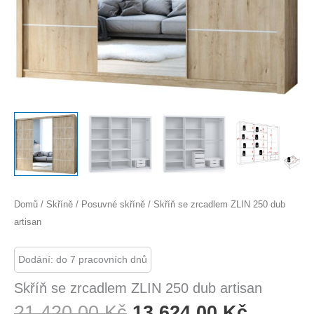
Domů
/
Skříně
/
Posuvné skříně
/ Skříň se zrcadlem ZLIN 250 dub
artisan
Dodání: do 7 pracovních dnů
Skříň se zrcadlem ZLIN 250 dub artisan
Původní
Aktuáln
21 420,00
Kč
13 624,00
Kč