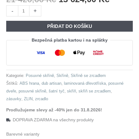
Cena
Cena
Skříň
-
+
Byla:
Je:
se
21
13
zrcadlem
PŘIDAT DO KOŠÍKU
420,00 Kč.
624,00 
ZLIN
250
Bezpečná platba kartou i na splátky
dub
artisan
množství
Kategorie:
Posuvné skříně
,
Skříně
,
Skříně se zrcadlem
Štítků:
ABS hrana
,
dub artisan
,
laminovaná dřevotříska
,
posuvné
dveře
,
posuvné skříně
,
šatní tyč
,
skříň
,
skříň se zrcadlem
,
zásuvky
,
ZLIN
,
zrcadlo
Prodlužujeme slevy až -40% jen do 31.8.2026!
DOPRAVA ZDARMA na všechny produkty
Barevné varianty