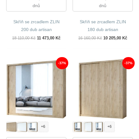
dnů
dnů
Skříň se zrcadlem ZLIN
Skříň se zrcadlem ZLIN
200 dub artisan
180 dub artisan
Původní
Aktuální
Původní
Aktuál
18 110,00
Kč
11 473,00
Kč
16 160,00
Kč
10 205,00
Kč
Cena
Cena
Cena
Cena
Byla:
Je:
Byla:
Je:
18
11
16
10
110,00 Kč.
473,00 Kč.
160,00 Kč.
205,00
-37%
-37%
+6
+6