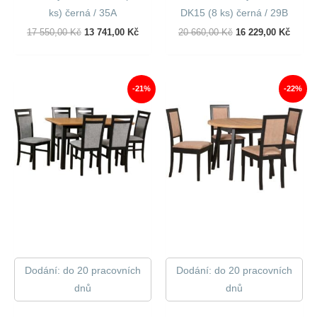
ks) černá / 35A
DK15 (8 ks) černá / 29B
Původní
Aktuální
Původní
Aktuál
17 550,00
Kč
13 741,00
Kč
20 660,00
Kč
16 229,00
Kč
Cena
Cena
Cena
Cena
Byla:
Je:
Byla:
Je:
17
13
20
16
550,00 Kč.
741,00 Kč.
660,00 Kč.
229,00
-21%
-22%
Dodání: do 20 pracovních
Dodání: do 20 pracovních
dnů
dnů