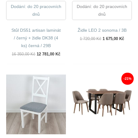
Dodání: do 20 pracovních
Dodání: do 20 pracovních
dnů
dnů
Stůl DS51 artisan laminát
Židle LEO 2 sonoma / 3B
/ černý + židle DK38 (4
Původní
Aktuáln
1 720,00
Kč
1 675,00
Kč
Cena
Cena
ks) černá / 29B
Byla:
Je:
1
1
Původní
Aktuální
16 350,00
Kč
12 781,00
Kč
720,00 Kč.
675,00 
Cena
Cena
Byla:
Je:
16
12
350,00 Kč.
781,00 Kč.
-21%