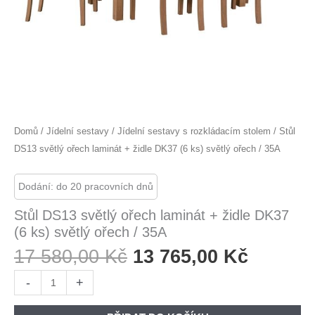
Domů
/
Jídelní sestavy
/
Jídelní sestavy s rozkládacím stolem
/ Stůl
DS13 světlý ořech laminát + židle DK37 (6 ks) světlý ořech / 35A
Dodání: do 20 pracovních dnů
Stůl DS13 světlý ořech laminát + židle DK37
(6 ks) světlý ořech / 35A
Původní
Aktuáln
17 580,00
Kč
13 765,00
Kč
Cena
Cena
Stůl
-
+
Byla:
Je:
DS13
17
13
světlý