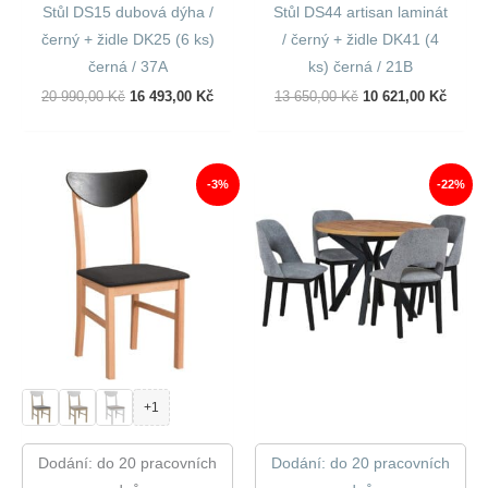
Stůl DS15 dubová dýha /
Stůl DS44 artisan laminát
černý + židle DK25 (6 ks)
/ černý + židle DK41 (4
černá / 37A
ks) černá / 21B
Původní
Aktuální
Původní
Aktuál
20 990,00
Kč
16 493,00
Kč
13 650,00
Kč
10 621,00
Kč
Cena
Cena
Cena
Cena
Byla:
Je:
Byla:
Je:
20
16
13
10
990,00 Kč.
493,00 Kč.
650,00 Kč.
621,00
-3%
-22%
+1
Dodání: do 20 pracovních
Dodání: do 20 pracovních