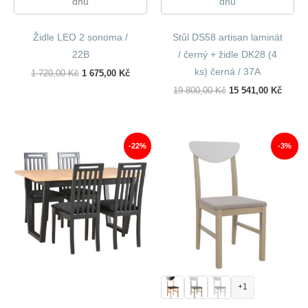
dnů
dnů
Židle LEO 2 sonoma /
Stůl DS58 artisan laminát
22B
/ černý + židle DK28 (4
ks) černá / 37A
Původní
Aktuální
1 720,00
Kč
1 675,00
Kč
Cena
Cena
Původní
Aktuál
19 800,00
Kč
15 541,00
Kč
Byla:
Je:
Cena
Cena
1
1
Byla:
Je:
720,00 Kč.
675,00 Kč.
19
15
800,00 Kč.
541,00
-22%
-3%
+1