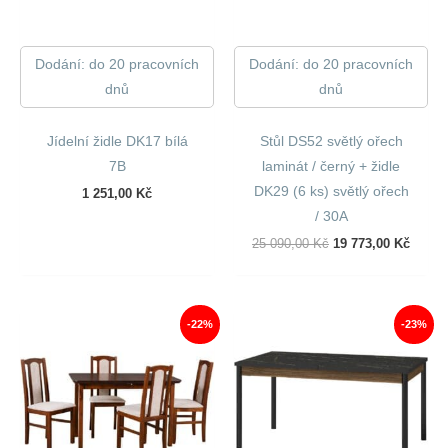
Dodání: do 20 pracovních
Dodání: do 20 pracovních
dnů
dnů
Jídelní židle DK17 bílá
Stůl DS52 světlý ořech
7B
laminát / černý + židle
DK29 (6 ks) světlý ořech
1 251,00
Kč
/ 30A
Původní
Aktuál
25 090,00
Kč
19 773,00
Kč
Cena
Cena
Byla:
Je:
25
19
090,00 Kč.
773,00
-22%
-23%