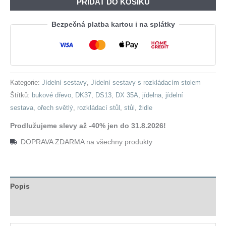
PŘIDAT DO KOŠÍKU
580,00 Kč.
765,00 
ořech
laminát
Bezpečná platba kartou i na splátky
+
židle
DK37
(6
Kategorie:
Jídelní sestavy
,
Jídelní sestavy s rozkládacím stolem
ks)
Štítků:
bukové dřevo
,
DK37
,
DS13
,
DX 35A
,
jídelna
,
jídelní
světlý
sestava
,
ořech světlý
,
rozkládací stůl
,
stůl
,
židle
ořech
/
Prodlužujeme slevy až -40% jen do 31.8.2026!
35A
DOPRAVA ZDARMA na všechny produkty
množství
Popis
Hodnocení (0)