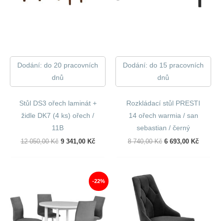
Dodání: do 20 pracovních
Dodání: do 15 pracovních
dnů
dnů
Stůl DS3 ořech laminát +
Rozkládací stůl PRESTI
židle DK7 (4 ks) ořech /
14 ořech warmia / san
11B
sebastian / černý
Původní
Aktuální
Původní
Aktuáln
12 050,00
Kč
9 341,00
Kč
8 740,00
Kč
6 693,00
Kč
Cena
Cena
Cena
Cena
Byla:
Je:
Byla:
Je:
12
9
8
6
050,00 Kč.
341,00 Kč.
740,00 Kč.
693,00 
-22%