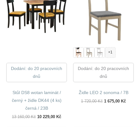
+1
Dodání: do 20 pracovních
Dodání: do 20 pracovních
dnů
dnů
Stůl DS8 wotan laminát /
Židle LEO 2 sonoma / 7B
černý + židle DK44 (4 ks)
Původní
Aktuáln
1 720,00
Kč
1 675,00
Kč
Cena
Cena
černá / 23B
Byla:
Je:
1
1
Původní
Aktuální
13 160,00
Kč
10 229,00
Kč
720,00 Kč.
675,00 
Cena
Cena
Byla:
Je:
13
10
160,00 Kč.
229,00 Kč.