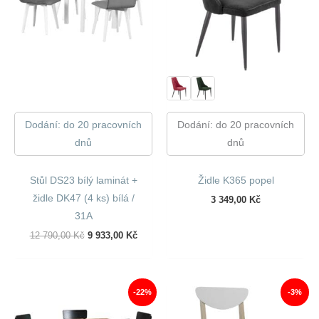
Dodání: do 20 pracovních
Dodání: do 20 pracovních
dnů
dnů
Stůl DS23 bílý laminát +
Židle K365 popel
židle DK47 (4 ks) bílá /
3 349,00
Kč
31A
Původní
Aktuální
12 790,00
Kč
9 933,00
Kč
Cena
Cena
Byla:
Je:
12
9
790,00 Kč.
933,00 Kč.
-22%
-3%