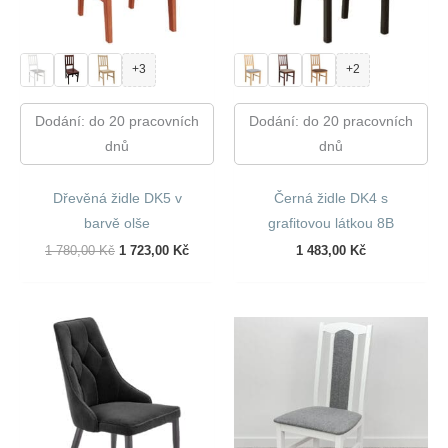
+3
+2
Dodání: do 20 pracovních
Dodání: do 20 pracovních
dnů
dnů
Dřevěná židle DK5 v
Černá židle DK4 s
barvě olše
grafitovou látkou 8B
Původní
Aktuální
1 780,00
Kč
1 723,00
Kč
1 483,00
Kč
Cena
Cena
Byla:
Je:
1
1
780,00 Kč.
723,00 Kč.