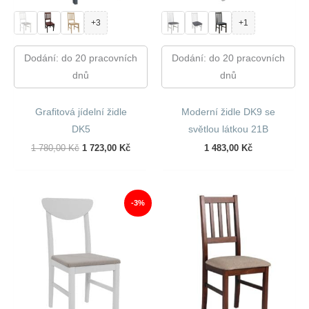
+3
+1
Dodání: do 20 pracovních
Dodání: do 20 pracovních
dnů
dnů
Grafitová jídelní židle
Moderní židle DK9 se
DK5
světlou látkou 21B
Původní
Aktuální
1 780,00
Kč
1 723,00
Kč
1 483,00
Kč
Cena
Cena
Byla:
Je:
1
1
780,00 Kč.
723,00 Kč.
-3%