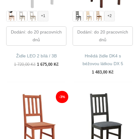
+1
+2
Dodání: do 20 pracovních
Dodání: do 20 pracovních
dnů
dnů
Židle LEO 2 bílá / 3B
Hnědá židle DK4 s
béžovou látkou DX 5
Původní
Aktuální
1 720,00
Kč
1 675,00
Kč
Cena
Cena
1 483,00
Kč
Byla:
Je:
1
1
720,00 Kč.
675,00 Kč.
-3%