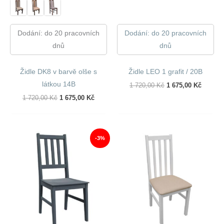
Dodání: do 20 pracovních
Dodání: do 20 pracovních
dnů
dnů
Židle DK8 v barvě olše s
Židle LEO 1 grafit / 20B
látkou 14B
Původní
Aktuáln
1 720,00
Kč
1 675,00
Kč
Cena
Cena
Původní
Aktuální
1 720,00
Kč
1 675,00
Kč
Byla:
Je:
Cena
Cena
1
1
Byla:
Je:
720,00 Kč.
675,00 
1
1
720,00 Kč.
675,00 Kč.
-3%