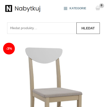
Přeskočit
na
KATEGORIE
obsah
Hledat:
HLEDAT
-3%