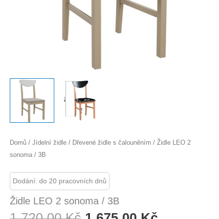
Domů
/
Jídelní židle
/
Dřevené židle s čalouněním
/ Židle LEO 2
sonoma / 3B
Dodání: do 20 pracovních dnů
Židle LEO 2 sonoma / 3B
Původní
Aktuální
1 720,00
Kč
1 675,00
Kč