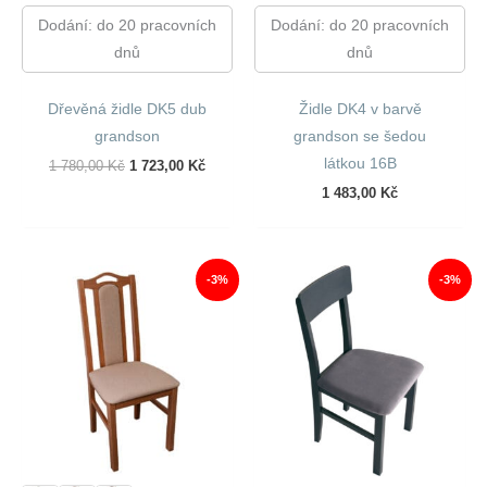
Dodání: do 20 pracovních
Dodání: do 20 pracovních
dnů
dnů
Dřevěná židle DK5 dub
Židle DK4 v barvě
grandson
grandson se šedou
látkou 16B
Původní
Aktuální
1 780,00
Kč
1 723,00
Kč
Cena
Cena
1 483,00
Kč
Byla:
Je:
1
1
780,00 Kč.
723,00 Kč.
-3%
-3%