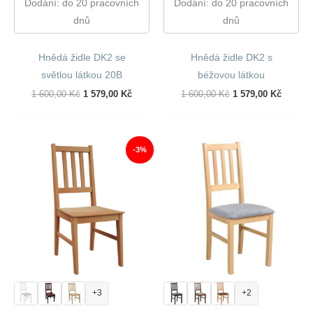
Dodání: do 20 pracovních
Dodání: do 20 pracovních
dnů
dnů
Hnědá židle DK2 se
Hnědá židle DK2 s
světlou látkou 20B
béžovou látkou
Původní
Aktuální
Původní
Aktuáln
1 600,00
Kč
1 579,00
Kč
1 600,00
Kč
1 579,00
Kč
Cena
Cena
Cena
Cena
Byla:
Je:
Byla:
Je:
1
1
1
1
600,00 Kč.
579,00 Kč.
600,00 Kč.
579,00 
-3%
+3
+2