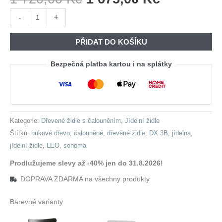
Cena
Cena
Židle
-
+
Byla:
Je:
LEO
1
1
2
PŘIDAT DO KOŠÍKU
720,00 Kč.
675,00 Kč
sonoma
/
Bezpečná platba kartou i na splátky
3B
množství
Kategorie:
Dřevené židle s čalouněním
,
Jídelní židle
Štítků:
bukové dřevo
,
čalouněné
,
dřevěné židle
,
DX 3B
,
jídelna
,
jídelní židle
,
LEO
,
sonoma
Prodlužujeme slevy až -40% jen do 31.8.2026!
DOPRAVA ZDARMA na všechny produkty
Barevné varianty