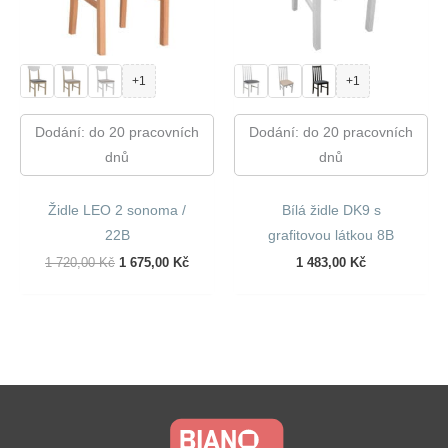
+1
+1
Dodání: do 20 pracovních
Dodání: do 20 pracovních
dnů
dnů
Židle LEO 2 sonoma /
Bílá židle DK9 s
22B
grafitovou látkou 8B
Původní
Aktuální
1 720,00
Kč
1 675,00
Kč
1 483,00
Kč
Cena
Cena
Byla:
Je:
1
1
720,00 Kč.
675,00 Kč.