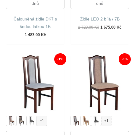
dnů
dnů
Čalouněná židle DK7 s
Židle LEO 2 bílá / 7B
šedou látkou 1B
Původní
Aktuáln
1 720,00
Kč
1 675,00
Kč
Cena
Cena
1 483,00
Kč
Byla:
Je:
1
1
720,00 Kč.
675,00 
-1%
-1%
+1
+1