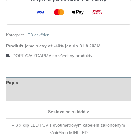
zelená
množství
Kategorie:
LED osvětlení
Prodlužujeme slevy až -40% jen do 31.8.2026!
DOPRAVA ZDARMA na všechny produkty
Popis
Hodnocení (0)
Sestava se skládá z
– 3 x klip LED PCV s dvoumetrovým kabelem zakončeným
zástrčkou MINI LED