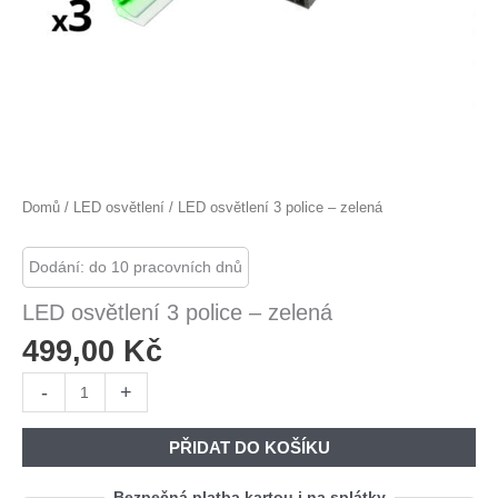
Domů
/
LED osvětlení
/ LED osvětlení 3 police – zelená
Dodání: do 10 pracovních dnů
LED osvětlení 3 police – zelená
499,00
Kč
LED
-
+
osvětlení
3
PŘIDAT DO KOŠÍKU
police
-
Bezpečná platba kartou i na splátky