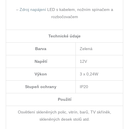
–
Zdroj napájení
LED s kabelem, nožním spínačem a
rozbočovačem
Technické údaje
Barva
Zelená
Napětí
12V
Výkon
3 x 0,24W
Stupeň ochrany
IP20
Použití
Osvětlení skleněných polic, vitrín, barů, TV skříněk,
skleněných desek stolů atd.