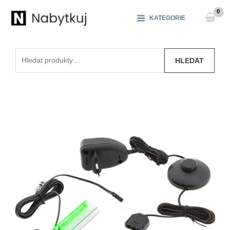
Přeskočit
na
KATEGORIE
obsah
Hledat:
HLEDAT