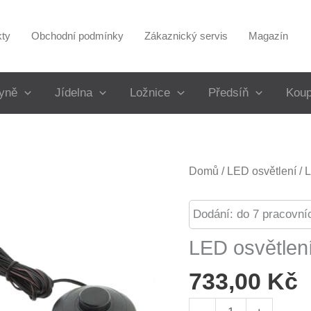
kty
Obchodní podmínky
Zákaznický servis
Magazín
yně
Jídelna
Ložnice
Předsíň
Koup
Domů
/
LED osvětlení
/ L
Dodání: do 7 pracovní
LED osvětlení
733,00
Kč
LED