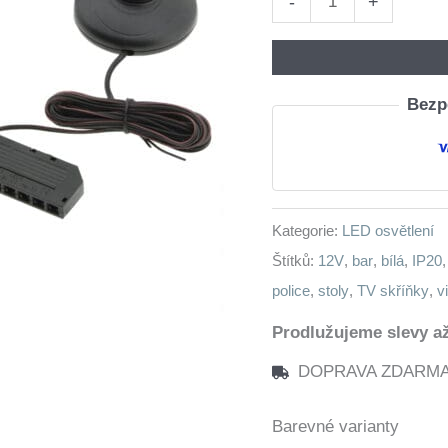
-
+
osvětlení
na
8
Bezpe
polic
bílé
množství
Kategorie:
LED osvětlení
Štítků:
12V
,
bar
,
bílá
,
IP20
police
,
stoly
,
TV skříňky
,
v
Prodlužujeme slevy až
DOPRAVA ZDARMA n
Barevné varianty