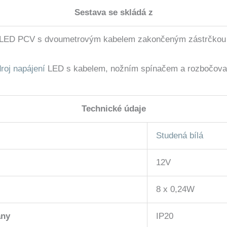
Sestava se skládá z
ip LED PCV s dvoumetrovým kabelem zakončeným zástrčkou
roj napájení
LED s kabelem, nožním spínačem a rozbočov
Technické údaje
Studená bílá
12V
8 x 0,24W
any
IP20