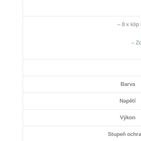
– 8 x kl
–
Zd
Barva
Napětí
Výkon
Stupeň ochr