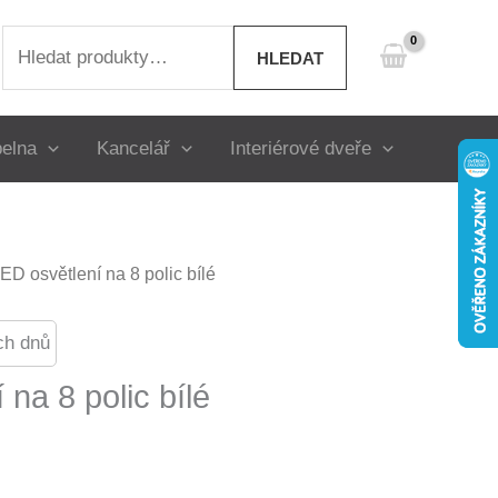
Hledat:
HLEDAT
elna
Kancelář
Interiérové dveře
ED osvětlení na 8 polic bílé
ch dnů
 na 8 polic bílé