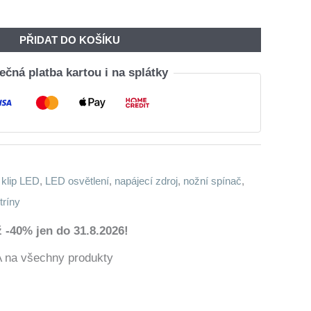
PŘIDAT DO KOŠÍKU
čná platba kartou i na splátky
,
klip LED
,
LED osvětlení
,
napájecí zdroj
,
nožní spínač
,
itríny
 -40% jen do 31.8.2026!
a všechny produkty