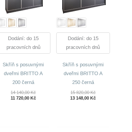
Dodání: do 15
Dodání: do 15
pracovních dnů
pracovních dnů
Skříň s posuvnými
Skříň s posuvnými
dveřmi BRITTO A
dveřmi BRITTO A
200 černá
250 černá
Původní
Původní
14 140,00
Kč
15 820,00
Kč
Cena
Aktuální
Cena
Aktuální
11 720,00
Kč
13 148,00
Kč
Byla:
Cena
Byla:
Cena
14
Je:
15
Je:
140,00 Kč.
11
820,00 Kč.
13
720,00 Kč.
148,00 Kč.