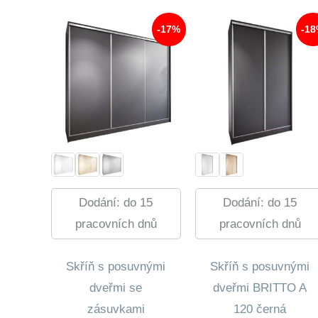
180,00 Kč.
11
180,0
11
754,00 Kč.
754,0
-17%
-1
Dodání: do 15
Dodání: do 15
pracovních dnů
pracovních dnů
Skříň s posuvnými
Skříň s posuvnými
dveřmi se
dveřmi BRITTO A
zásuvkami
120 černá