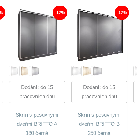
0 Kč.
250,00 Kč.
10
270,00 Kč.
10
0 Kč.
964,00 Kč.
131,00 Kč.
8%
-17%
-17%
Dodání: do 15
Dodání: do 15
pracovních dnů
pracovních dnů
Skříň s posuvnými
Skříň s posuvnými
dveřmi BRITTO A
dveřmi BRITTO B
180 černá
250 černá