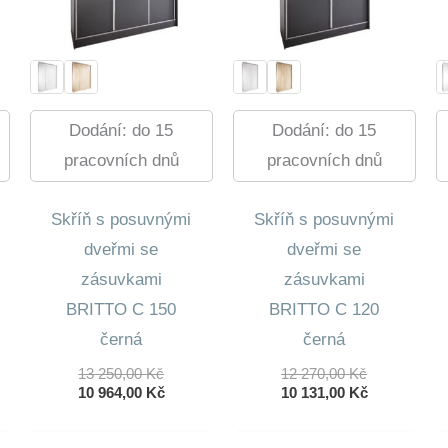
Dodání: do 15
Dodání: do 15
pracovních dnů
pracovních dnů
Skříň s posuvnými
Skříň s posuvnými
dveřmi se
dveřmi se
zásuvkami
zásuvkami
BRITTO C 150
BRITTO C 120
černá
černá
dní
Původní
Původní
13 250,00
Kč
12 270,00
Kč
lní
Cena
Aktuální
Cena
Aktuální
10 964,00
Kč
10 131,00
Kč
Byla:
Cena
Byla:
Cena
13
Je:
12
Je: