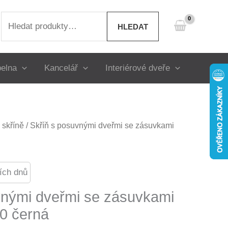
Hledat:
HLEDAT
elna
Kancelář
Interiérové dveře
skříně
/ Skříň s posuvnými dveřmi se zásuvkami
ích dnů
vnými dveřmi se zásuvkami
0 černá