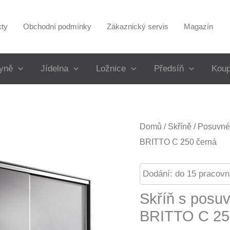
kty
Obchodní podmínky
Zákaznický servis
Magazín
yně
Jídelna
Ložnice
Předsíň
Koup
Domů
/
Skříně
/
Posuvné 
BRITTO C 250 černá
Dodání: do 15 pracovn
Skříň s posu
BRITTO C 25