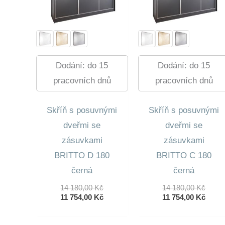
Dodání: do 15
Dodání: do 15
pracovních dnů
pracovních dnů
Skříň s posuvnými
Skříň s posuvnými
dveřmi se
dveřmi se
zásuvkami
zásuvkami
BRITTO D 180
BRITTO C 180
černá
černá
Původní
Půvo
14 180,00
Kč
14 180,00
Kč
Cena
Aktuální
Cena
Aktuá
11 754,00
Kč
11 754,00
Kč
Byla:
Cena
Byla:
Cena
14
Je:
14
Je: