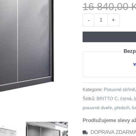
16 840,00
Skříň
-
+
s
posuvnými
dveřmi
Bezpe
se
zásuvkami
BRITTO
C
Kategorie:
Posuvné skříně
250
Štítků:
BRITTO C
,
černá
,
l
černá
posuvné dveře
,
předsíň
,
š
množství
Prodlužujeme slevy až
DOPRAVA ZDARMA n