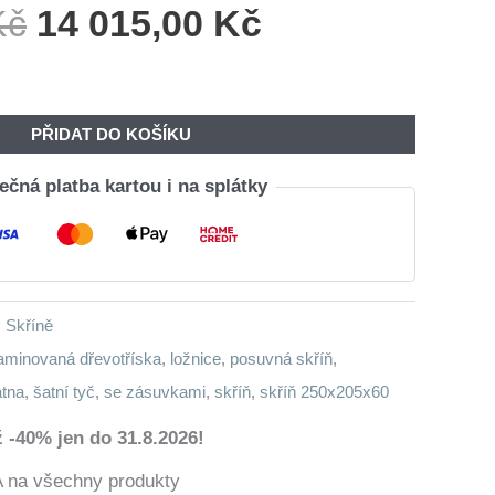
Původní
Aktuální
Kč
14 015,00
Kč
Cena
Cena
Byla:
Je:
16
14
PŘIDAT DO KOŠÍKU
840,00 Kč.
015,00 Kč.
čná platba kartou i na splátky
,
Skříně
aminovaná dřevotříska
,
ložnice
,
posuvná skříň
,
atna
,
šatní tyč
,
se zásuvkami
,
skříň
,
skříň 250x205x60
 -40% jen do 31.8.2026!
a všechny produkty