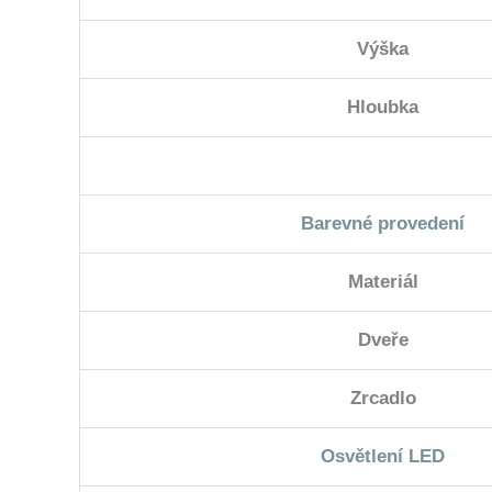
Výška
Hloubka
Barevné provedení
Materiál
Dveře
Zrcadlo
Osvětlení LED