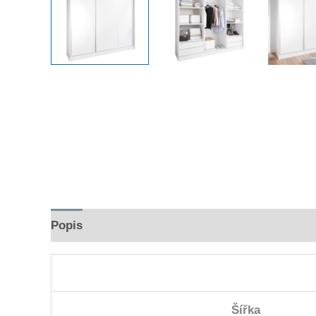
Popis
Hodnocení (0)
Šířka