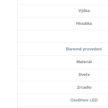
Výška
Hloubka
Barevné provedení
Materiál
Dveře
Zrcadlo
Osvětlení LED