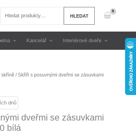
Hledat:
HLEDAT
elna
Kancelář
Interiérové dveře
skříně
/ Skříň s posuvnými dveřmi se zásuvkami
ích dnů
vnými dveřmi se zásuvkami
 bílá