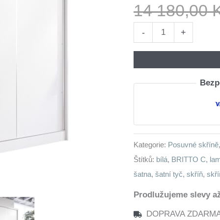
14 180,00
Skříň
-
+
s
posuvnými
dveřmi
Bezpe
se
zásuvkami
BRITTO
C
Kategorie:
Posuvné skříně
180
Štítků:
bílá
,
BRITTO C
,
lam
bílá
šatna
,
šatní tyč
,
skříň
,
skř
množství
Prodlužujeme slevy až
DOPRAVA ZDARMA n