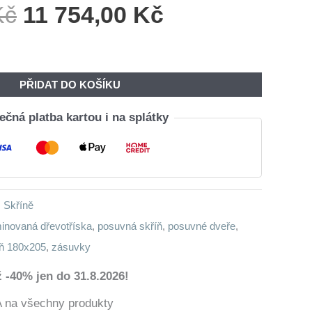
Původní
Aktuální
Kč
11 754,00
Kč
Cena
Cena
Byla:
Je:
14
11
PŘIDAT DO KOŠÍKU
180,00 Kč.
754,00 Kč.
čná platba kartou i na splátky
,
Skříně
inovaná dřevotříska
,
posuvná skříň
,
posuvné dveře
,
íň 180x205
,
zásuvky
 -40% jen do 31.8.2026!
a všechny produkty