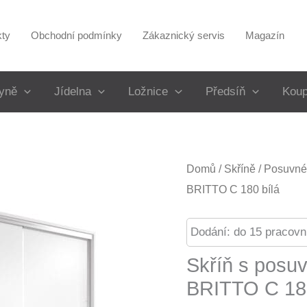
kty
Obchodní podmínky
Zákaznický servis
Magazín
yně
Jídelna
Ložnice
Předsíň
Koup
Domů
/
Skříně
/
Posuvné 
BRITTO C 180 bílá
Dodání: do 15 pracovn
Skříň s posu
BRITTO C 180