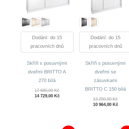
Dodání: do 15
Dodání: do 15
pracovních dnů
pracovních dnů
Skříň s posuvnými
Skříň s posuvnými
dveřmi BRITTO A
dveřmi se
270 bílá
zásuvkami
BRITTO C 150 bílá
Původní
17 680,00
Kč
Cena
Aktuální
14 729,00
Kč
Půvo
13 250,00
Kč
Byla:
Cena
Cena
Aktuá
10 964,00
Kč
17
Je:
Byla:
Cena
680,00 Kč.
14
13
Je:
729,00 Kč.
250,0
10
964,0