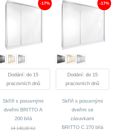
-17%
-17%
Dodání: do 15
Dodání: do 15
pracovních dnů
pracovních dnů
Skříň s posuvnými
Skříň s posuvnými
dveřmi BRITTO A
dveřmi se
200 bílá
zásuvkami
BRITTO C 270 bílá
Původní
14 140,00
Kč