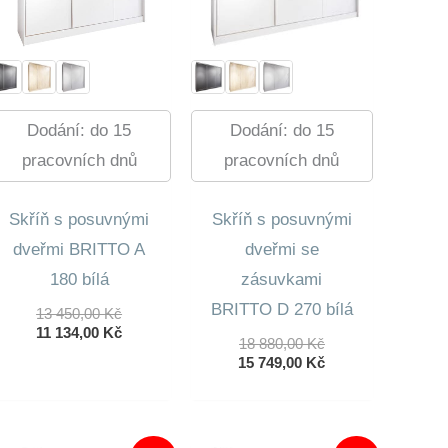
Dodání: do 15
Dodání: do 15
pracovních dnů
pracovních dnů
Skříň s posuvnými
Skříň s posuvnými
dveřmi BRITTO A
dveřmi se
180 bílá
zásuvkami
BRITTO D 270 bílá
Původní
13 450,00
Kč
Cena
Aktuální
11 134,00
Kč
Původní
18 880,00
Kč
Byla:
Cena
Cena
Aktuální
15 749,00
Kč
13
Je:
Byla:
Cena
450,00 Kč.
11
18
Je:
134,00 Kč.
880,00 Kč.
15
749,00 Kč.