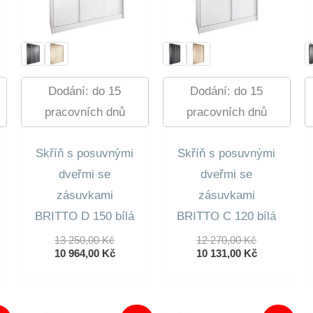
Dodání: do 15
Dodání: do 15
pracovních dnů
pracovních dnů
Skříň s posuvnými
Skříň s posuvnými
dveřmi se
dveřmi se
zásuvkami
zásuvkami
BRITTO D 150 bílá
BRITTO C 120 bílá
dní
Původní
Původní
13 250,00
Kč
12 270,00
Kč
lní
Cena
Aktuální
Cena
Aktuální
10 964,00
Kč
10 131,00
Kč
Byla:
Cena
Byla:
Cena
13
Je:
12
Je:
0 Kč.
250,00 Kč.
10
270,00 Kč.
10
0 Kč.
964,00 Kč.
131,00 Kč.