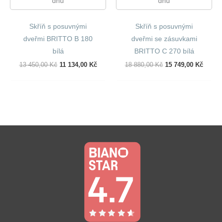
dnů
dnů
Skříň s posuvnými
Skříň s posuvnými
dveřmi BRITTO B 180
dveřmi se zásuvkami
bílá
BRITTO C 270 bílá
Původní
Aktuální
Původní
Aktuál
13 450,00
Kč
11 134,00
Kč
18 880,00
Kč
15 749,00
Kč
Cena
Cena
Cena
Cena
Byla:
Je:
Byla:
Je:
13
11
18
15
450,00 Kč.
134,00 Kč.
880,00 Kč.
749,00