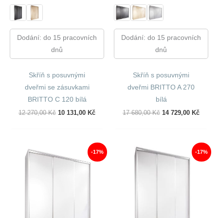
Dodání: do 15 pracovních
Dodání: do 15 pracovních
dnů
dnů
Skříň s posuvnými
Skříň s posuvnými
dveřmi se zásuvkami
dveřmi BRITTO A 270
BRITTO C 120 bílá
bílá
Původní
Aktuální
Původní
Aktuál
12 270,00
Kč
10 131,00
Kč
17 680,00
Kč
14 729,00
Kč
Cena
Cena
Cena
Cena
Byla:
Je:
Byla:
Je:
12
10
17
14
270,00 Kč.
131,00 Kč.
680,00 Kč.
729,00
-17%
-17%