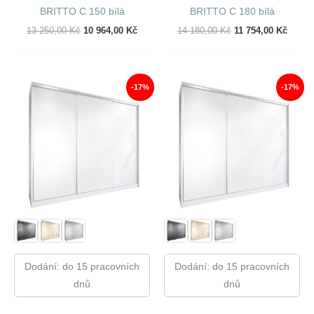
BRITTO C 150 bílá
BRITTO C 180 bílá
Původní
Aktuální
Původní
Aktuál
13 250,00
Kč
10 964,00
Kč
14 180,00
Kč
11 754,00
Kč
Cena
Cena
Cena
Cena
Byla:
Je:
Byla:
Je:
13
10
14
11
250,00 Kč.
964,00 Kč.
180,00 Kč.
754,00
-17%
-17%
Dodání: do 15 pracovních
Dodání: do 15 pracovních
dnů
dnů