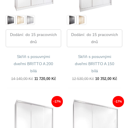
Dodání: do 15 pracovních
Dodání: do 15 pracovních
dnů
dnů
Skříň s posuvnými
Skříň s posuvnými
dveřmi BRITTO A 200
dveřmi BRITTO A 150
bílá
bílá
Původní
Aktuální
Původní
Aktuál
14 140,00
Kč
11 720,00
Kč
12 530,00
Kč
10 352,00
Kč
Cena
Cena
Cena
Cena
Byla:
Je:
Byla:
Je:
14
11
12
10
140,00 Kč.
720,00 Kč.
530,00 Kč.
352,00
-17%
-17%