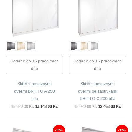
Dodání: do 15 pracovních
Dodání: do 15 pracovních
dnů
dnů
Skříň s posuvnými
Skříň s posuvnými
dveřmi BRITTO A 250
dveřmi se zásuvkami
bílá
BRITTO C 200 bílá
Původní
Aktuální
Původní
Aktuál
15 820,00
Kč
13 148,00
Kč
15 020,00
Kč
12 468,00
Kč
Cena
Cena
Cena
Cena
Byla:
Je:
Byla:
Je:
15
13
15
12
820,00 Kč.
148,00 Kč.
020,00 Kč.
468,00
-17%
-17%