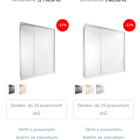
14 180,00
Kč
11 754,00
Kč
11 720,00
Kč
9 663,00
Kč
Cena
Cena
Cena
Cena
Byla:
Je:
Byla:
Je:
14
11
11
9
180,00 Kč.
754,00 Kč.
720,00 Kč.
663,00
-17%
-17%
Dodání: do 15 pracovních
Dodání: do 15 pracovních
dnů
dnů
Skříň s posuvnými
Skříň s posuvnými
dveřmi se zásuvkami
dveřmi se zásuvkami