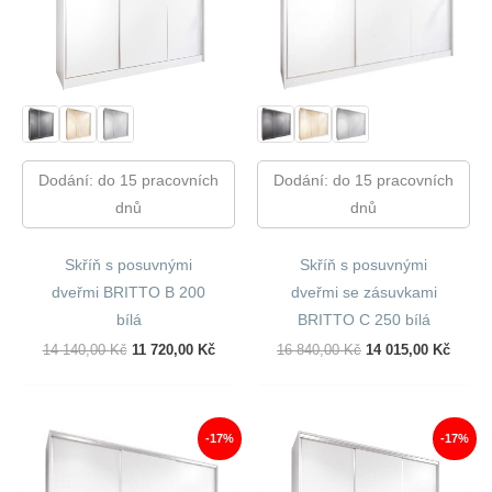
Dodání: do 15 pracovních
Dodání: do 15 pracovních
dnů
dnů
Skříň s posuvnými
Skříň s posuvnými
dveřmi BRITTO B 200
dveřmi se zásuvkami
bílá
BRITTO C 250 bílá
Původní
Aktuální
Původní
Aktuál
14 140,00
Kč
11 720,00
Kč
16 840,00
Kč
14 015,00
Kč
Cena
Cena
Cena
Cena
Byla:
Je:
Byla:
Je:
14
11
16
14
140,00 Kč.
720,00 Kč.
840,00 Kč.
015,00
-17%
-17%