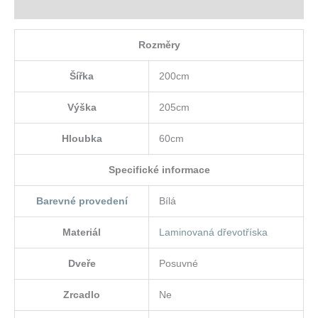
Hodnocení (0)
Rozměry
Šířka
200cm
Výška
205cm
Hloubka
60cm
Specifické informace
Barevné provedení
Bílá
Materiál
Laminovaná dřevotříska
Dveře
Posuvné
Zrcadlo
Ne