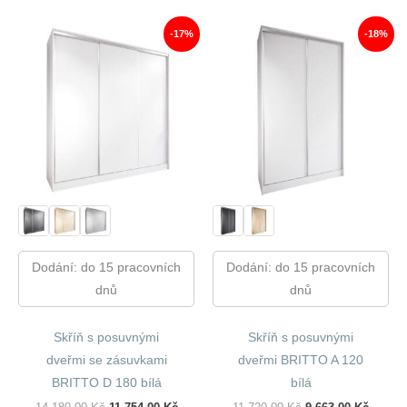
17
14
13
10
680,00 Kč.
729,00 Kč.
250,00 Kč.
964,00
-17%
-18%
Dodání: do 15 pracovních
Dodání: do 15 pracovních
dnů
dnů
Skříň s posuvnými
Skříň s posuvnými
dveřmi se zásuvkami
dveřmi BRITTO A 120
BRITTO D 180 bílá
bílá
Původní
Aktuální
Původní
Aktuál