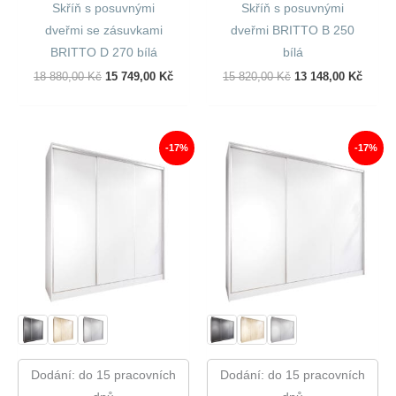
Skříň s posuvnými
Skříň s posuvnými
dveřmi se zásuvkami
dveřmi BRITTO B 250
BRITTO D 270 bílá
bílá
Původní
Aktuální
Původní
Aktuál
18 880,00
Kč
15 749,00
Kč
15 820,00
Kč
13 148,00
Kč
Cena
Cena
Cena
Cena
Byla:
Je:
Byla:
Je:
18
15
15
13
880,00 Kč.
749,00 Kč.
820,00 Kč.
148,00
-17%
-17%
Dodání: do 15 pracovních
Dodání: do 15 pracovních