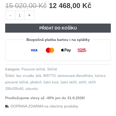
Původní
Aktuáln
15 020,00
Kč
12 468,00
Kč
Cena
Cena
Skříň
-
+
Byla:
Je:
s
15
12
posuvnými
PŘIDAT DO KOŠÍKU
020,00 Kč.
468,00 
dveřmi
se
Bezpečná platba kartou i na splátky
zásuvkami
BRITTO
D
200
Kategorie:
Posuvné skříně
,
Skříně
bílá
Štítků:
bez zrcadla
,
bílá
,
BRITTO
,
laminovaná dřevotříska
,
ložnice
,
množství
posuvné skříně
,
předsíň
,
šatní kout
,
šatní skříň
,
skříň
,
skříň
200x205x60
,
zásuvky
Prodlužujeme slevy až -40% jen do 31.8.2026!
DOPRAVA ZDARMA na všechny produkty