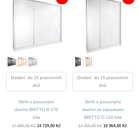
Dodání: do 15 pracovních
Dodání: do 15 pracovních
dnů
dnů
Skříň s posuvnými
Skříň s posuvnými
dveřmi BRITTO B 270
dveřmi se zásuvkami
bílá
BRITTO D 150 bílá
Původní
Aktuální
Původní
Aktuál
17 680,00
Kč
14 729,00
Kč
13 250,00
Kč
10 964,00
Kč
Cena
Cena
Cena
Cena
Byla:
Je:
Byla:
Je: