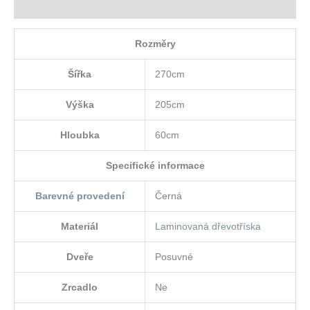
Hodnocení (0)
Rozměry
Šířka
270cm
Výška
205cm
Hloubka
60cm
Specifické informace
Barevné provedení
Černá
Materiál
Laminovaná dřevotříska
Dveře
Posuvné
Zrcadlo
Ne