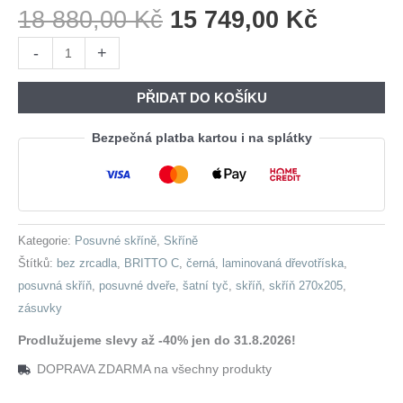
Původní
Aktuáln
18 880,00
Kč
15 749,00
Kč
Cena
Cena
Skříň
-
+
Byla:
Je:
s
18
15
posuvnými
PŘIDAT DO KOŠÍKU
880,00 Kč.
749,00 
dveřmi
se
Bezpečná platba kartou i na splátky
zásuvkami
BRITTO
C
270
Kategorie:
Posuvné skříně
,
Skříně
černá
Štítků:
bez zrcadla
,
BRITTO C
,
černá
,
laminovaná dřevotříska
,
množství
posuvná skříň
,
posuvné dveře
,
šatní tyč
,
skříň
,
skříň 270x205
,
zásuvky
Prodlužujeme slevy až -40% jen do 31.8.2026!
DOPRAVA ZDARMA na všechny produkty