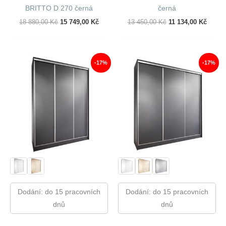
BRITTO D 270 černá
černá
Původní
Aktuální
Původní
Aktuál
18 880,00
Kč
15 749,00
Kč
13 450,00
Kč
11 134,00
Kč
Cena
Cena
Cena
Cena
Byla:
Je:
Byla:
Je:
18
15
13
11
880,00 Kč.
749,00 Kč.
450,00 Kč.
134,00
-17%
-17%
Dodání: do 15 pracovních
Dodání: do 15 pracovních
dnů
dnů