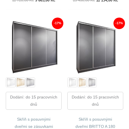
11 720,00
Kč
9 663,00
Kč
13 450,00
Kč
11 134,00
Kč
Cena
Cena
Cena
Cena
Byla:
Je:
Byla:
Je:
11
9
13
11
720,00 Kč.
663,00 Kč.
450,00 Kč.
134,00
-17%
-17%
Dodání: do 15 pracovních
Dodání: do 15 pracovních
dnů
dnů
Skříň s posuvnými
Skříň s posuvnými
dveřmi se zásuvkami
dveřmi BRITTO A 180