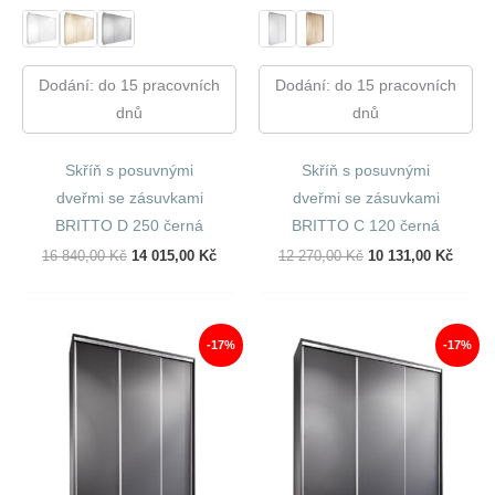
Dodání: do 15 pracovních
Dodání: do 15 pracovních
dnů
dnů
Skříň s posuvnými
Skříň s posuvnými
dveřmi se zásuvkami
dveřmi se zásuvkami
BRITTO D 250 černá
BRITTO C 120 černá
Původní
Aktuální
Původní
Aktuál
16 840,00
Kč
14 015,00
Kč
12 270,00
Kč
10 131,00
Kč
Cena
Cena
Cena
Cena
Byla:
Je:
Byla:
Je:
16
14
12
10
840,00 Kč.
015,00 Kč.
270,00 Kč.
131,00
-17%
-17%