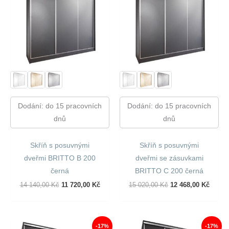
Dodání: do 15 pracovních
Dodání: do 15 pracovních
dnů
dnů
Skříň s posuvnými
Skříň s posuvnými
dveřmi BRITTO B 200
dveřmi se zásuvkami
černá
BRITTO C 200 černá
Původní
Aktuální
Původní
Aktuál
14 140,00
Kč
11 720,00
Kč
15 020,00
Kč
12 468,00
Kč
Cena
Cena
Cena
Cena
Byla:
Je:
Byla:
Je:
14
11
15
12
140,00 Kč.
720,00 Kč.
020,00 Kč.
468,00
-17%
-17%