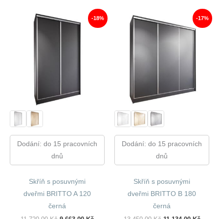
16
14
13
10
840,00 Kč.
015,00 Kč.
250,00 Kč.
964,00
-18%
-17%
Dodání: do 15 pracovních
Dodání: do 15 pracovních
dnů
dnů
Skříň s posuvnými
Skříň s posuvnými
dveřmi BRITTO A 120
dveřmi BRITTO B 180
černá
černá
Původní
Aktuální
Původní
Aktuál