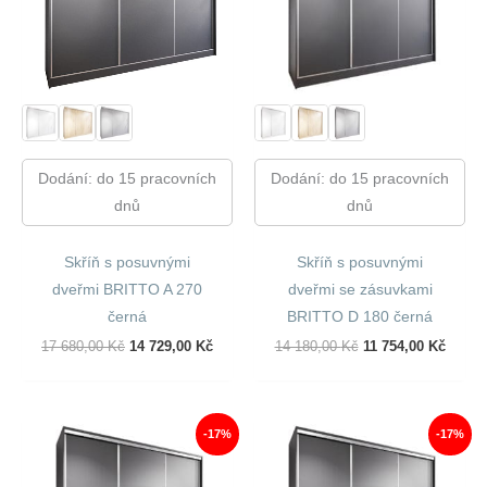
Dodání: do 15 pracovních
Dodání: do 15 pracovních
dnů
dnů
Skříň s posuvnými
Skříň s posuvnými
dveřmi BRITTO A 270
dveřmi se zásuvkami
černá
BRITTO D 180 černá
Původní
Aktuální
Původní
Aktuál
17 680,00
Kč
14 729,00
Kč
14 180,00
Kč
11 754,00
Kč
Cena
Cena
Cena
Cena
Byla:
Je:
Byla:
Je:
17
14
14
11
680,00 Kč.
729,00 Kč.
180,00 Kč.
754,00
-17%
-17%