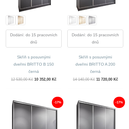
Dodání: do 15 pracovních
Dodání: do 15 pracovních
dnů
dnů
Skříň s posuvnými
Skříň s posuvnými
dveřmi BRITTO B 150
dveřmi BRITTO A 200
černá
černá
Původní
Aktuální
Původní
Aktuál
12 530,00
Kč
10 352,00
Kč
14 140,00
Kč
11 720,00
Kč
Cena
Cena
Cena
Cena
Byla:
Je:
Byla:
Je:
12
10
14
11
530,00 Kč.
352,00 Kč.
140,00 Kč.
720,00
-17%
-17%