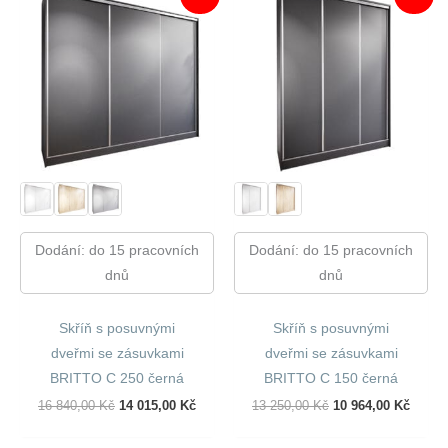
Dodání: do 15 pracovních
Dodání: do 15 pracovních
dnů
dnů
Skříň s posuvnými
Skříň s posuvnými
dveřmi se zásuvkami
dveřmi se zásuvkami
BRITTO C 250 černá
BRITTO C 150 černá
Původní
Aktuální
Původní
Aktuál
16 840,00
Kč
14 015,00
Kč
13 250,00
Kč
10 964,00
Kč
Cena
Cena
Cena
Cena
Byla:
Je:
Byla:
Je: