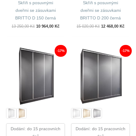
Skříň s posuvnými
Skříň s posuvnými
dveřmi se zásuvkami
dveřmi se zásuvkami
BRITTO D 150 černá
BRITTO D 200 černá
Původní
Aktuální
Původní
Aktuál
13 250,00
Kč
10 964,00
Kč
15 020,00
Kč
12 468,00
Kč
Cena
Cena
Cena
Cena
Byla:
Je:
Byla:
Je:
13
10
15
12
250,00 Kč.
964,00 Kč.
020,00 Kč.
468,00
-17%
-17%
Dodání: do 15 pracovních
Dodání: do 15 pracovních