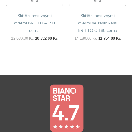
dnů
dnů
Skříň s posuvnými
Skříň s posuvnými
dveřmi BRITTO A 150
dveřmi se zásuvkami
černá
BRITTO C 180 černá
Původní
Aktuální
Původní
Aktuál
12 530,00
Kč
10 352,00
Kč
14 180,00
Kč
11 754,00
Kč
Cena
Cena
Cena
Cena
Byla:
Je:
Byla:
Je:
12
10
14
11
530,00 Kč.
352,00 Kč.
180,00 Kč.
754,00