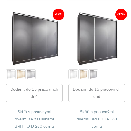
Byla:
Je:
Byla:
Je:
14
11
12
10
180,00 Kč.
754,00 Kč.
270,00 Kč.
131,00
-17%
-17%
Dodání: do 15 pracovních
Dodání: do 15 pracovních
dnů
dnů
Skříň s posuvnými
Skříň s posuvnými
dveřmi se zásuvkami
dveřmi BRITTO A 180
BRITTO D 250 černá
černá