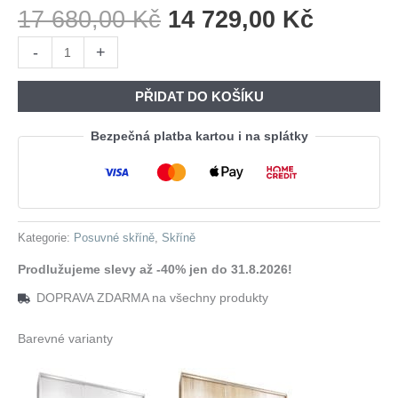
Původní
Aktuáln
17 680,00
Kč
14 729,00
Kč
Cena
Cena
Skříň
-
+
Byla:
Je:
s
17
14
posuvnými
PŘIDAT DO KOŠÍKU
680,00 Kč.
729,00 
dveřmi
BRITTO
Bezpečná platba kartou i na splátky
B
270
černá
množství
Kategorie:
Posuvné skříně
,
Skříně
Prodlužujeme slevy až -40% jen do 31.8.2026!
DOPRAVA ZDARMA na všechny produkty
Barevné varianty