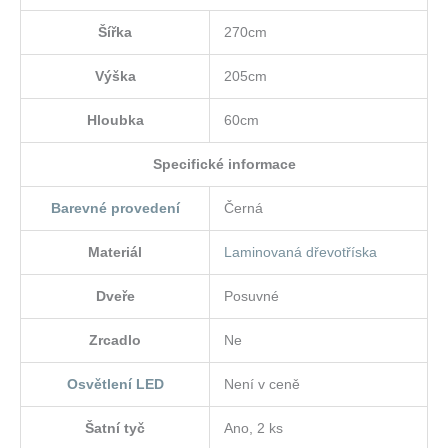
Šířka
270cm
Výška
205cm
Hloubka
60cm
Specifické informace
Barevné provedení
Černá
Materiál
Laminovaná dřevotříska
Dveře
Posuvné
Zrcadlo
Ne
Osvětlení LED
Není v ceně
Šatní tyč
Ano, 2 ks