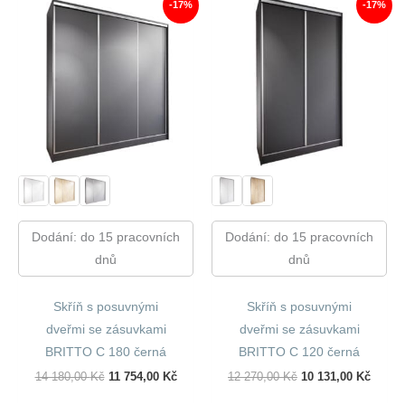
-17%
-17%
Dodání: do 15 pracovních
Dodání: do 15 pracovních
dnů
dnů
Skříň s posuvnými
Skříň s posuvnými
dveřmi se zásuvkami
dveřmi se zásuvkami
BRITTO C 180 černá
BRITTO C 120 černá
Původní
Aktuální
Původní
Aktuál
14 180,00
Kč
11 754,00
Kč
12 270,00
Kč
10 131,00
Kč
Cena
Cena
Cena
Cena