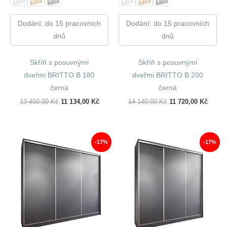
Dodání: do 15 pracovních
Dodání: do 15 pracovních
dnů
dnů
Skříň s posuvnými
Skříň s posuvnými
dveřmi BRITTO B 180
dveřmi BRITTO B 200
černá
černá
Původní
Aktuální
Původní
Aktuál
13 450,00
Kč
11 134,00
Kč
14 140,00
Kč
11 720,00
Kč
Cena
Cena
Cena
Cena
Byla:
Je:
Byla:
Je:
13
11
14
11
450,00 Kč.
134,00 Kč.
140,00 Kč.
720,00
-17%
-17%