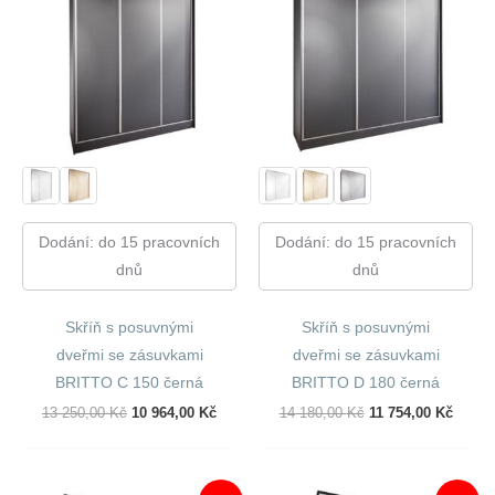
Dodání: do 15 pracovních
Dodání: do 15 pracovních
dnů
dnů
Skříň s posuvnými
Skříň s posuvnými
dveřmi se zásuvkami
dveřmi se zásuvkami
BRITTO C 150 černá
BRITTO D 180 černá
Původní
Aktuální
Původní
Aktuál
13 250,00
Kč
10 964,00
Kč
14 180,00
Kč
11 754,00
Kč
Cena
Cena
Cena
Cena
Byla:
Je:
Byla:
Je:
13
10
14
11
250,00 Kč.
964,00 Kč.
180,00 Kč.
754,00