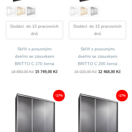
Dodání: do 15 pracovních
Dodání: do 15 pracovních
dnů
dnů
Skříň s posuvnými
Skříň s posuvnými
dveřmi se zásuvkami
dveřmi se zásuvkami
BRITTO C 270 černá
BRITTO C 200 černá
Původní
Aktuální
Původní
Aktuál
18 880,00
Kč
15 749,00
Kč
15 020,00
Kč
12 468,00
Kč
Cena
Cena
Cena
Cena
Byla:
Je:
Byla:
Je:
18
15
15
12
880,00 Kč.
749,00 Kč.
020,00 Kč.
468,00
-17%
-17%