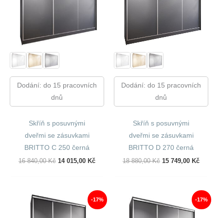
Dodání: do 15 pracovních
Dodání: do 15 pracovních
dnů
dnů
Skříň s posuvnými
Skříň s posuvnými
dveřmi se zásuvkami
dveřmi se zásuvkami
BRITTO C 250 černá
BRITTO D 270 černá
Původní
Aktuální
Původní
Aktuál
16 840,00
Kč
14 015,00
Kč
18 880,00
Kč
15 749,00
Kč
Cena
Cena
Cena
Cena
Byla:
Je:
Byla:
Je:
16
14
18
15
840,00 Kč.
015,00 Kč.
880,00 Kč.
749,00
-17%
-17%