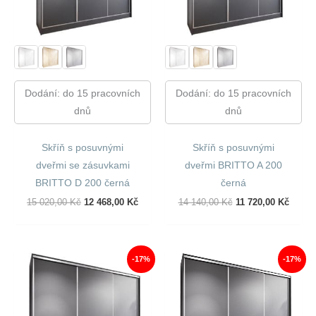
Dodání: do 15 pracovních
Dodání: do 15 pracovních
dnů
dnů
Skříň s posuvnými
Skříň s posuvnými
dveřmi se zásuvkami
dveřmi BRITTO A 200
BRITTO D 200 černá
černá
Původní
Aktuální
Původní
Aktuál
15 020,00
Kč
12 468,00
Kč
14 140,00
Kč
11 720,00
Kč
Cena
Cena
Cena
Cena
Byla:
Je:
Byla:
Je:
15
12
14
11
020,00 Kč.
468,00 Kč.
140,00 Kč.
720,00
-17%
-17%