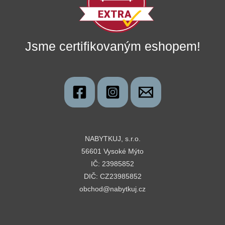
Jsme certifikovaným eshopem!
NABYTKUJ, s.r.o.
56601 Vysoké Mýto
IČ: 23985852
DIČ: CZ23985852
obchod@nabytkuj.cz