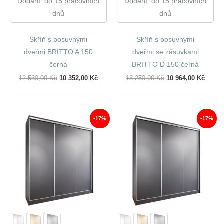
Dodání: do 15 pracovních
Dodání: do 15 pracovních
dnů
dnů
Skříň s posuvnými
Skříň s posuvnými
dveřmi BRITTO A 150
dveřmi se zásuvkami
černá
BRITTO D 150 černá
Původní
Aktuální
Původní
Aktuál
12 530,00
Kč
10 352,00
Kč
13 250,00
Kč
10 964,00
Kč
Cena
Cena
Cena
Cena
Byla:
Je:
Byla:
Je:
12
10
13
10
530,00 Kč.
352,00 Kč.
250,00 Kč.
964,00
-17%
-17%