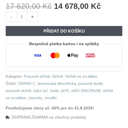
Původní
Aktuáln
17 620,00
Kč
14 678,00
Kč
Cena
Cena
Skříň
-
+
Byla:
Je:
s
17
14
posuvnými
PŘIDAT DO KOŠÍKU
620,00 Kč.
678,00 
dveřmi
se
Bezpečná platba kartou i na splátky
zrcadlem
a
zásuvkami
GRANO
Kategorie:
Posuvné skříně
,
Skříně
,
Skříně se zrcadlem
C
Štítků:
GRANO C
,
laminovaná dřevotříska
,
posuvné dveře
,
200
posuvné skříně
,
šatní tyč
,
šedá
,
skříň
,
skříň 200x205x60
,
skříně
šedá
se zrcadlem
,
zásuvky
,
zrcadlo
množství
Prodlužujeme slevy až -40% jen do 31.8.2026!
DOPRAVA ZDARMA na všechny produkty