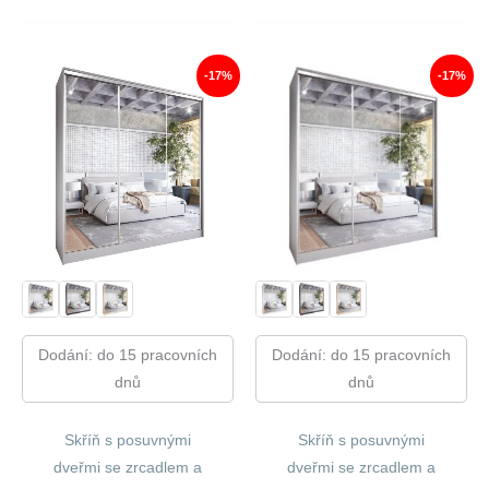
Cena
Cena
Cena
Cena
Byla:
Je:
Byla:
Je:
22
18
16
13
560,00 Kč.
877,00 Kč.
440,00 Kč.
675,00
-17%
-17%
Dodání: do 15 pracovních
Dodání: do 15 pracovních
dnů
dnů
Skříň s posuvnými
Skříň s posuvnými
dveřmi se zrcadlem a
dveřmi se zrcadlem a