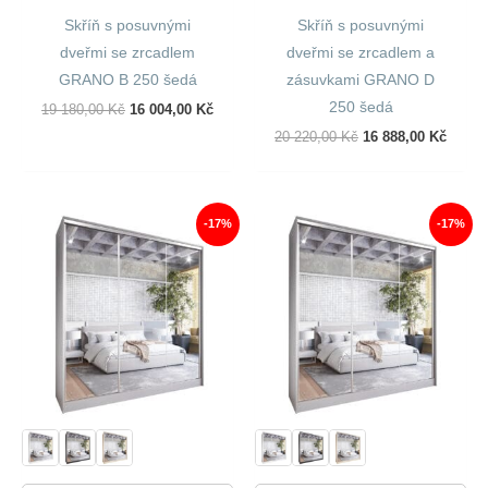
Skříň s posuvnými
Skříň s posuvnými
dveřmi se zrcadlem
dveřmi se zrcadlem a
GRANO B 250 šedá
zásuvkami GRANO D
250 šedá
Původní
Aktuální
19 180,00
Kč
16 004,00
Kč
Cena
Cena
Původní
Aktuál
20 220,00
Kč
16 888,00
Kč
Byla:
Je:
Cena
Cena
19
16
Byla:
Je:
180,00 Kč.
004,00 Kč.
20
16
220,00 Kč.
888,00
-17%
-17%