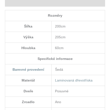
Hodnocení (0)
Rozměry
Šířka
200cm
Výška
205cm
Hloubka
60cm
Specifické informace
Barevné provedení
Šedá
Materiál
Laminovaná dřevotříska
Dveře
Posuvné
Zrcadlo
Ano