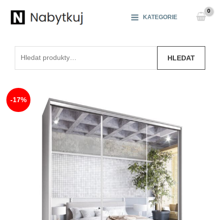
Přeskočit
na
KATEGORIE
obsah
Hledat:
HLEDAT
-17%