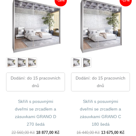
-16%
-17%
Dodání: do 15 pracovních
Dodání: do 15 pracovních
dnů
dnů
Skříň s posuvnými
Skříň s posuvnými
dveřmi se zrcadlem a
dveřmi se zrcadlem a
zásuvkami GRANO D
zásuvkami GRANO C
270 šedá
180 šedá
Původní
Aktuální
Původní
Aktuál
22 560,00
Kč
18 877,00
Kč
16 440,00
Kč
13 675,00
Kč