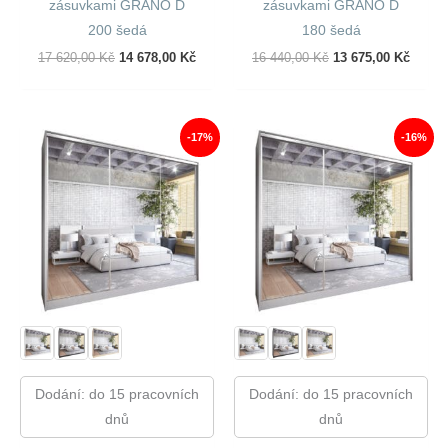
zásuvkami GRANO D
zásuvkami GRANO D
200 šedá
180 šedá
Původní
Aktuální
Původní
Aktuál
17 620,00
Kč
14 678,00
Kč
16 440,00
Kč
13 675,00
Kč
Cena
Cena
Cena
Cena
Byla:
Je:
Byla:
Je:
17
14
16
13
620,00 Kč.
678,00 Kč.
440,00 Kč.
675,00
-17%
-16%
Dodání: do 15 pracovních
Dodání: do 15 pracovních
dnů
dnů