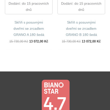
Dodání: do 15 pracovních
Dodání: do 15 pracovních
dnů
dnů
Skříň s posuvnými
Skříň s posuvnými
dveřmi se zrcadlem
dveřmi se zrcadlem
GRANO A 180 šedá
GRANO B 180 šedá
Původní
Aktuální
Původní
Aktuál
15 730,00
Kč
13 072,00
Kč
15 730,00
Kč
13 072,00
Kč
Cena
Cena
Cena
Cena
Byla:
Je:
Byla:
Je:
15
13
15
13
730,00 Kč.
072,00 Kč.
730,00 Kč.
072,00