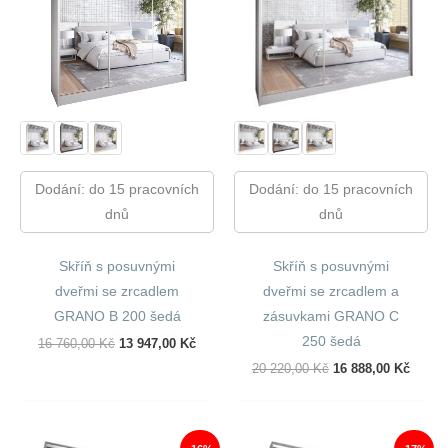
Dodání: do 15 pracovních
Dodání: do 15 pracovních
dnů
dnů
Skříň s posuvnými
Skříň s posuvnými
dveřmi se zrcadlem
dveřmi se zrcadlem a
GRANO B 200 šedá
zásuvkami GRANO C
250 šedá
Původní
Aktuální
16 760,00
Kč
13 947,00
Kč
Cena
Cena
Původní
Aktuál
20 220,00
Kč
16 888,00
Kč
Byla:
Je:
Cena
Cena
16
13
Byla:
Je:
760,00 Kč.
947,00 Kč.
20
16
220,00 Kč.
888,00