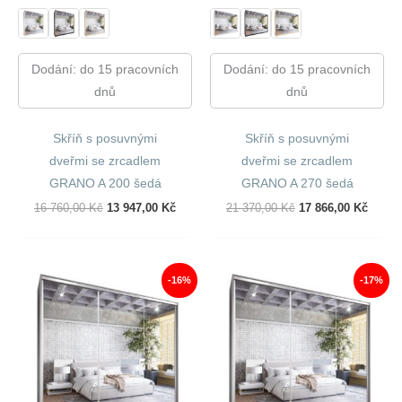
Dodání: do 15 pracovních
Dodání: do 15 pracovních
dnů
dnů
Skříň s posuvnými
Skříň s posuvnými
dveřmi se zrcadlem
dveřmi se zrcadlem
GRANO A 200 šedá
GRANO A 270 šedá
Původní
Aktuální
Původní
Aktuál
16 760,00
Kč
13 947,00
Kč
21 370,00
Kč
17 866,00
Kč
Cena
Cena
Cena
Cena
Byla:
Je:
Byla:
Je:
16
13
21
17
760,00 Kč.
947,00 Kč.
370,00 Kč.
866,00
-16%
-17%