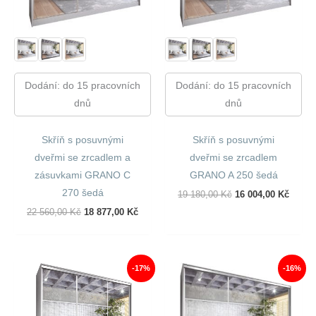
Dodání: do 15 pracovních
Dodání: do 15 pracovních
dnů
dnů
Skříň s posuvnými
Skříň s posuvnými
dveřmi se zrcadlem a
dveřmi se zrcadlem
zásuvkami GRANO C
GRANO A 250 šedá
270 šedá
Původní
Aktuál
19 180,00
Kč
16 004,00
Kč
Cena
Cena
Původní
Aktuální
22 560,00
Kč
18 877,00
Kč
Byla:
Je:
Cena
Cena
19
16
Byla:
Je:
180,00 Kč.
004,00
22
18
560,00 Kč.
877,00 Kč.
-17%
-16%