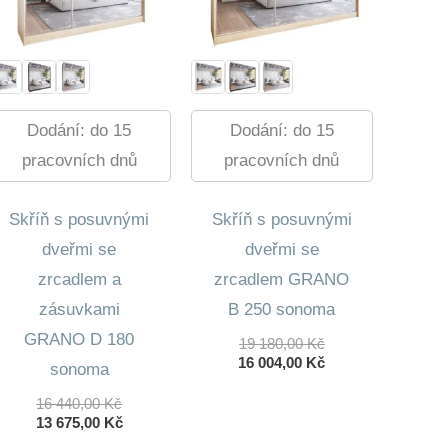
Dodání: do 15
Dodání: do 15
pracovních dnů
pracovních dnů
Skříň s posuvnými
Skříň s posuvnými
dveřmi se
dveřmi se
zrcadlem a
zrcadlem GRANO
zásuvkami
B 250 sonoma
GRANO D 180
Původní
19 180,00
Kč
Cena
Aktuální
16 004,00
Kč
sonoma
Byla:
Cena
19
Je:
Původní
16 440,00
Kč
180,00 Kč.
16
Cena
Aktuální
13 675,00
Kč
004,00 Kč.
Byla:
Cena