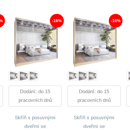
14
Je:
22
Je:
0 Kč.
160,00 Kč.
11
560,00 Kč.
18
0 Kč.
737,00 Kč.
877,00 Kč.
7%
-16%
-16%
Dodání: do 15
Dodání: do 15
pracovních dnů
pracovních dnů
Skříň s posuvnými
Skříň s posuvnými
dveřmi se
dveřmi se