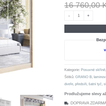
16 760,00
Skříň
-
+
s
posuvnými
dveřmi
Bezpe
se
zrcadlem
GRANO
B
Kategorie:
Posuvné skříně
200
Štítků:
GRANO B
,
laminov
sonoma
dveře
,
předsíň
,
šatní tyč
,
s
množství
Prodlužujeme slevy až
DOPRAVA ZDARMA n