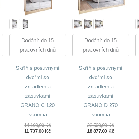
Dodání: do 15
Dodání: do 15
pracovních dnů
pracovních dnů
Skříň s posuvnými
Skříň s posuvnými
dveřmi se
dveřmi se
zrcadlem a
zrcadlem a
zásuvkami
zásuvkami
GRANO C 120
GRANO D 270
sonoma
sonoma
dní
Původní
Původní
14 160,00
Kč
22 560,00
Kč
lní
Cena
Aktuální
Cena
Aktuální
11 737,00
Kč
18 877,00
Kč
Byla:
Cena
Byla:
Cena