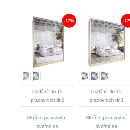
20
Je:
220,0
16
888,0
-17%
-1
Dodání: do 15
Dodání: do 15
pracovních dnů
pracovních dnů
Skříň s posuvnými
Skříň s posuvnými
dveřmi se
dveřmi se