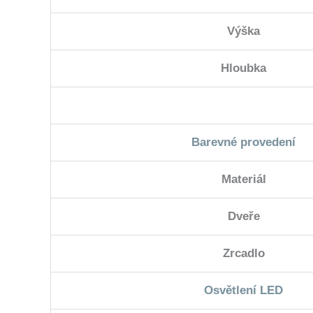
Výška
Hloubka
Barevné provedení
Materiál
Dveře
Zrcadlo
Osvětlení LED