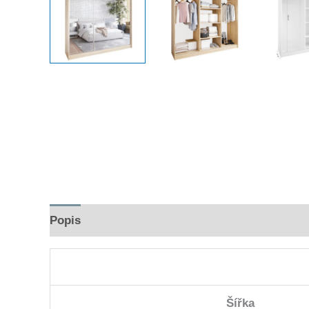
Popis
Hodnocení (0)
Šířka