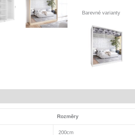
Barevné varianty
Rozměry
200cm