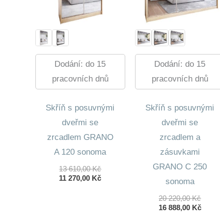
Dodání: do 15
Dodání: do 15
pracovních dnů
pracovních dnů
Skříň s posuvnými
Skříň s posuvnými
dveřmi se
dveřmi se
zrcadlem GRANO
zrcadlem a
A 120 sonoma
zásuvkami
GRANO C 250
Původní
13 610,00
Kč
Cena
Aktuální
11 270,00
Kč
sonoma
Byla:
Cena
13
Je:
Půvo
20 220,00
Kč
610,00 Kč.
11
Cena
Aktuá
16 888,00
Kč
270,00 Kč.
Byla:
Cena