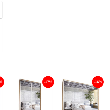
6%
-17%
-16%