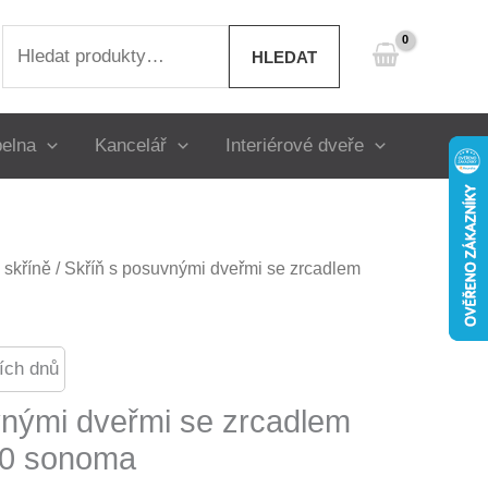
Hledat:
HLEDAT
elna
Kancelář
Interiérové dveře
skříně
/ Skříň s posuvnými dveřmi se zrcadlem
ích dnů
vnými dveřmi se zrcadlem
0 sonoma