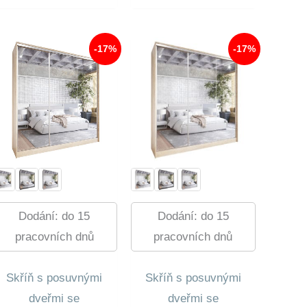
16
Je:
440,00 Kč.
13
675,00 Kč.
-17%
-17%
Dodání: do 15
Dodání: do 15
pracovních dnů
pracovních dnů
Skříň s posuvnými
Skříň s posuvnými
dveřmi se
dveřmi se