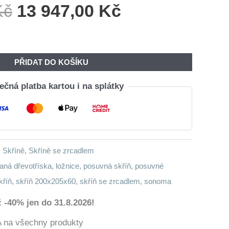
Původní
Aktuální
Kč
13 947,00
Kč
Cena
Cena
Byla:
Je:
16
13
PŘIDAT DO KOŠÍKU
760,00 Kč.
947,00 Kč.
čná platba kartou i na splátky
,
Skříně
,
Skříně se zrcadlem
aná dřevotříska
,
ložnice
,
posuvná skříň
,
posuvné
kříň
,
skříň 200x205x60
,
skříň se zrcadlem
,
sonoma
 -40% jen do 31.8.2026!
a všechny produkty