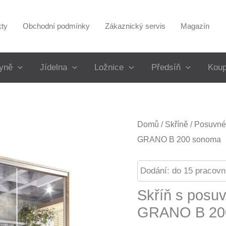
kty
Obchodní podmínky
Zákaznický servis
Magazín
yně
Jídelna
Ložnice
Předsíň
Koup
Domů
/
Skříně
/
Posuvné 
GRANO B 200 sonoma
Dodání: do 15 pracovn
Skříň s posu
GRANO B 20