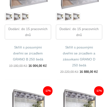
Dodání: do 15 pracovních
Dodání: do 15 pracovních
dnů
dnů
Skříň s posuvnými
Skříň s posuvnými
dveřmi se zrcadlem
dveřmi se zrcadlem a
GRANO B 250 šedá
zásuvkami GRANO D
250 šedá
Původní
Aktuální
19 180,00
Kč
16 004,00
Kč
Cena
Cena
Původní
Aktuál
20 220,00
Kč
16 888,00
Kč
Byla:
Je:
Cena
Cena
19
16
Byla:
Je:
180,00 Kč.
004,00 Kč.
20
16
220,00 Kč.
888,00
-17%
-17%