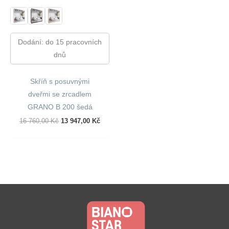
Dodání: do 15 pracovních
dnů
Skříň s posuvnými
dveřmi se zrcadlem
GRANO B 200 šedá
Původní
Aktuální
16 760,00
Kč
13 947,00
Kč
Cena
Cena
Byla:
Je:
16
13
760,00 Kč.
947,00 Kč.