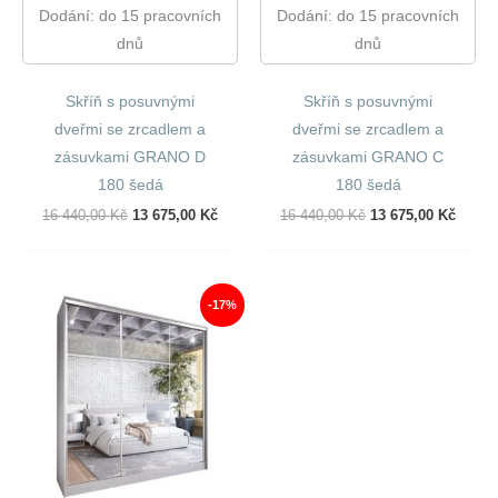
Dodání: do 15 pracovních
Dodání: do 15 pracovních
dnů
dnů
Skříň s posuvnými
Skříň s posuvnými
dveřmi se zrcadlem a
dveřmi se zrcadlem a
zásuvkami GRANO D
zásuvkami GRANO C
180 šedá
180 šedá
Původní
Aktuální
Původní
Aktuál
16 440,00
Kč
13 675,00
Kč
16 440,00
Kč
13 675,00
Kč
Cena
Cena
Cena
Cena
Byla:
Je:
Byla:
Je:
16
13
16
13
440,00 Kč.
675,00 Kč.
440,00 Kč.
675,00
-17%