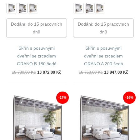
Dodání: do 15 pracovních
Dodání: do 15 pracovních
dnů
dnů
Skříň s posuvnými
Skříň s posuvnými
dveřmi se zrcadlem
dveřmi se zrcadlem
GRANO B 180 šedá
GRANO A 200 šedá
Původní
Aktuální
Původní
Aktuál
15 730,00
Kč
13 072,00
Kč
16 760,00
Kč
13 947,00
Kč
Cena
Cena
Cena
Cena
Byla:
Je:
Byla:
Je:
15
13
16
13
730,00 Kč.
072,00 Kč.
760,00 Kč.
947,00
-17%
-16%