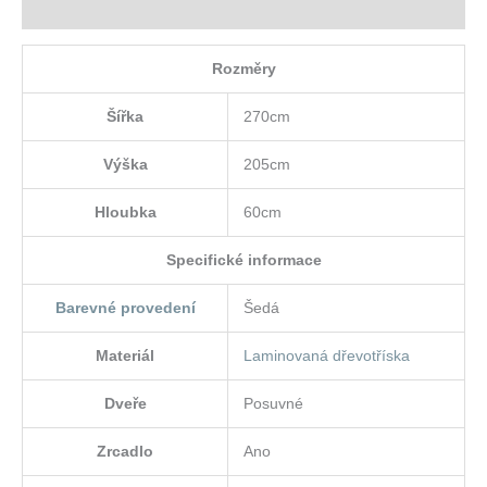
Hodnocení (0)
Rozměry
Šířka
270cm
Výška
205cm
Hloubka
60cm
Specifické informace
Barevné provedení
Šedá
Materiál
Laminovaná dřevotříska
Dveře
Posuvné
Zrcadlo
Ano