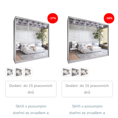
Cena
Cena
21
17
Byla:
Je:
370,00 Kč.
866,00
20
16
220,00 Kč.
888,00 Kč.
-17%
-16%
Dodání: do 15 pracovních
Dodání: do 15 pracovních
dnů
dnů
Skříň s posuvnými
Skříň s posuvnými
dveřmi se zrcadlem a
dveřmi se zrcadlem a