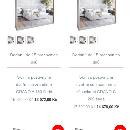
Dodání: do 15 pracovních
Dodání: do 15 pracovních
dnů
dnů
Skříň s posuvnými
Skříň s posuvnými
dveřmi se zrcadlem
dveřmi se zrcadlem a
GRANO A 180 šedá
zásuvkami GRANO C
200 šedá
Původní
Aktuální
15 730,00
Kč
13 072,00
Kč
Cena
Cena
Původní
Aktuál
17 620,00
Kč
14 678,00
Kč
Byla:
Je:
Cena
Cena
15
13
Byla:
Je:
730,00 Kč.
072,00 Kč.
17
14
620,00 Kč.
678,00