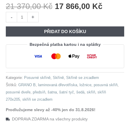
Původní
Aktuáln
21 370,00
Kč
17 866,00
Kč
Cena
Cena
Skříň
-
+
Byla:
Je:
s
21
17
posuvnými
PŘIDAT DO KOŠÍKU
370,00 Kč.
866,00 
dveřmi
se
Bezpečná platba kartou i na splátky
zrcadlem
GRANO
B
270
Kategorie:
Posuvné skříně
,
Skříně
,
Skříně se zrcadlem
šedá
Štítků:
GRANO B
,
laminovaná dřevotříska
,
ložnice
,
posuvná skříň
,
množství
posuvné dveře
,
předsíň
,
šatna
,
šatní tyč
,
šedá
,
skříň
,
skříň
270x205
,
skříň se zrcadlem
Prodlužujeme slevy až -40% jen do 31.8.2026!
DOPRAVA ZDARMA na všechny produkty