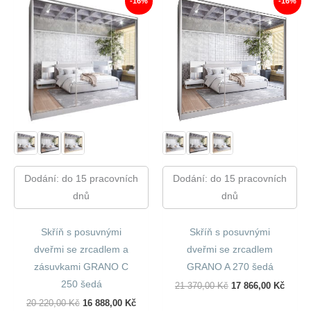
-16%
-16%
Dodání: do 15 pracovních
Dodání: do 15 pracovních
dnů
dnů
Skříň s posuvnými
Skříň s posuvnými
dveřmi se zrcadlem a
dveřmi se zrcadlem
zásuvkami GRANO C
GRANO A 270 šedá
250 šedá
Původní
Aktuál
21 370,00
Kč
17 866,00
Kč
Cena
Cena
Původní
Aktuální
20 220,00
Kč
16 888,00
Kč
Byla:
Je: