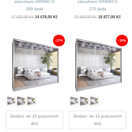
zásuvkami GRANO D
zásuvkami GRANO C
200 šedá
270 šedá
Původní
Aktuální
Původní
Aktuál
17 620,00
Kč
14 678,00
Kč
22 560,00
Kč
18 877,00
Kč
Cena
Cena
Cena
Cena
Byla:
Je:
Byla:
Je:
17
14
22
18
620,00 Kč.
678,00 Kč.
560,00 Kč.
877,00
-17%
-16%
Dodání: do 15 pracovních
Dodání: do 15 pracovních
dnů
dnů