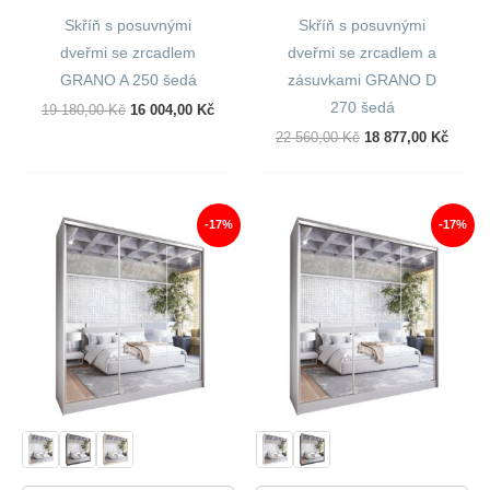
Skříň s posuvnými
Skříň s posuvnými
dveřmi se zrcadlem
dveřmi se zrcadlem a
GRANO A 250 šedá
zásuvkami GRANO D
270 šedá
Původní
Aktuální
19 180,00
Kč
16 004,00
Kč
Cena
Cena
Původní
Aktuál
22 560,00
Kč
18 877,00
Kč
Byla:
Je:
Cena
Cena
19
16
Byla:
Je:
180,00 Kč.
004,00 Kč.
22
18
560,00 Kč.
877,00
-17%
-17%