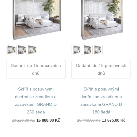
Dodání: do 15 pracovních
Dodání: do 15 pracovních
dnů
dnů
Skříň s posuvnými
Skříň s posuvnými
dveřmi se zrcadlem a
dveřmi se zrcadlem a
zásuvkami GRANO D
zásuvkami GRANO D
250 šedá
180 šedá
Původní
Aktuální
Původní
Aktuál
20 220,00
Kč
16 888,00
Kč
16 440,00
Kč
13 675,00
Kč
Cena
Cena
Cena
Cena
Byla:
Je:
Byla:
Je:
20
16
16
13