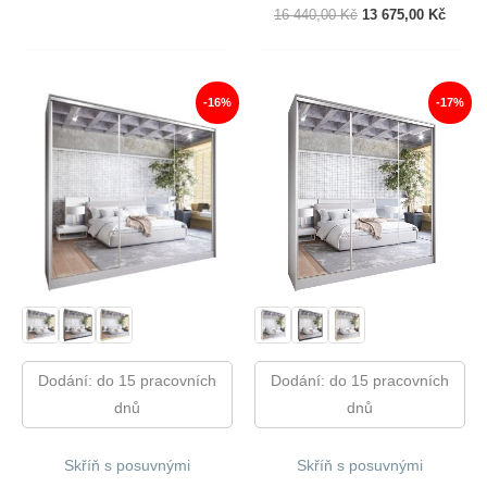
Cena
Cena
Původní
Aktuál
16 440,00
Kč
13 675,00
Kč
Byla:
Je:
Cena
Cena
21
17
Byla:
Je:
370,00 Kč.
866,00 Kč.
16
13
440,00 Kč.
675,00
-16%
-17%
Dodání: do 15 pracovních
Dodání: do 15 pracovních
dnů
dnů
Skříň s posuvnými
Skříň s posuvnými