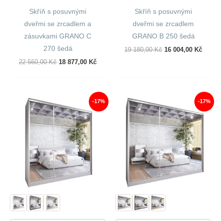
Skříň s posuvnými
Skříň s posuvnými
dveřmi se zrcadlem a
dveřmi se zrcadlem
zásuvkami GRANO C
GRANO B 250 šedá
270 šedá
Původní
Aktuál
19 180,00
Kč
16 004,00
Kč
Cena
Cena
Původní
Aktuální
22 560,00
Kč
18 877,00
Kč
Byla:
Je:
Cena
Cena
19
16
Byla:
Je:
180,00 Kč.
004,00
22
18
560,00 Kč.
877,00 Kč.
-17%
-17%