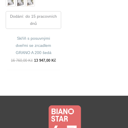
Dodání: do 15 pracovních
dnů
Skříň s posuvnými
dveřmi se zrcadlem
GRANO A 200 šedá
Původní
Aktuální
16 760,00
Kč
13 947,00
Kč
Cena
Cena
Byla:
Je:
16
13
760,00 Kč.
947,00 Kč.