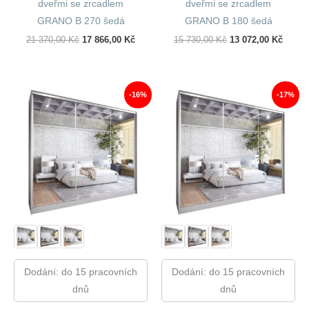
dveřmi se zrcadlem
dveřmi se zrcadlem
GRANO B 270 šedá
GRANO B 180 šedá
Původní
Aktuální
Původní
Aktuál
21 370,00
Kč
17 866,00
Kč
15 730,00
Kč
13 072,00
Kč
Cena
Cena
Cena
Cena
Byla:
Je:
Byla:
Je:
21
17
15
13
370,00 Kč.
866,00 Kč.
730,00 Kč.
072,00
-16%
-17%
Dodání: do 15 pracovních
Dodání: do 15 pracovních
dnů
dnů