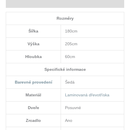
Hodnocení (0)
Rozměry
Šířka
180cm
Výška
205cm
Hloubka
60cm
Specifické informace
Barevné provedení
Šedá
Materiál
Laminovaná dřevotříska
Dveře
Posuvné
Zrcadlo
Ano