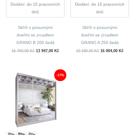
Dodání: do 15 pracovních
Dodání: do 15 pracovních
dnů
dnů
Skříň s posuvnými
Skříň s posuvnými
dveřmi se zrcadlem
dveřmi se zrcadlem
GRANO B 200 šedá
GRANO A 250 šedá
Původní
Aktuální
Původní
Aktuál
16 760,00
Kč
13 947,00
Kč
19 180,00
Kč
16 004,00
Kč
Cena
Cena
Cena
Cena
Byla:
Je:
Byla:
Je:
16
13
19
16
760,00 Kč.
947,00 Kč.
180,00 Kč.
004,00
-17%