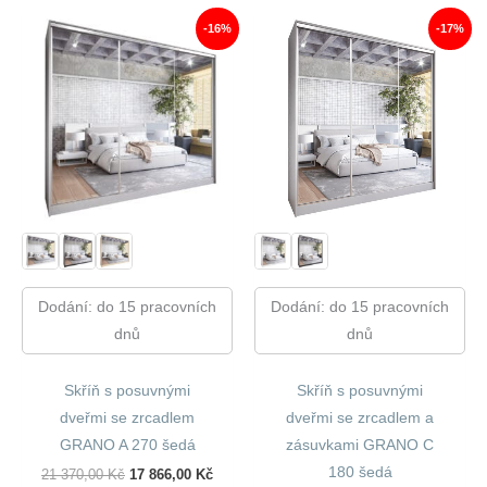
220,00 Kč.
888,00 Kč.
440,00 Kč.
675,00
-16%
-17%
Dodání: do 15 pracovních
Dodání: do 15 pracovních
dnů
dnů
Skříň s posuvnými
Skříň s posuvnými
dveřmi se zrcadlem
dveřmi se zrcadlem a
GRANO A 270 šedá
zásuvkami GRANO C
180 šedá
Původní
Aktuální
21 370,00
Kč
17 866,00
Kč