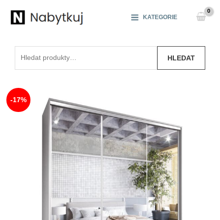
Přeskočit
na
KATEGORIE
obsah
Hledat:
HLEDAT
-17%