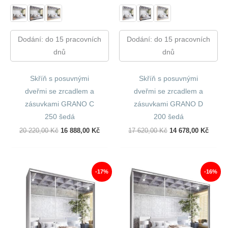
Dodání: do 15 pracovních
Dodání: do 15 pracovních
dnů
dnů
Skříň s posuvnými
Skříň s posuvnými
dveřmi se zrcadlem a
dveřmi se zrcadlem a
zásuvkami GRANO C
zásuvkami GRANO D
250 šedá
200 šedá
Původní
Aktuální
Původní
Aktuál
20 220,00
Kč
16 888,00
Kč
17 620,00
Kč
14 678,00
Kč
Cena
Cena
Cena
Cena
Byla:
Je:
Byla:
Je:
20
16
17
14
220,00 Kč.
888,00 Kč.
620,00 Kč.
678,00
-17%
-16%