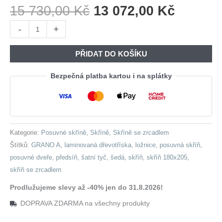
Původní
Aktuáln
15 730,00
Kč
13 072,00
Kč
Cena
Cena
Skříň
-
+
Byla:
Je:
s
15
13
posuvnými
PŘIDAT DO KOŠÍKU
730,00 Kč.
072,00 
dveřmi
se
Bezpečná platba kartou i na splátky
zrcadlem
GRANO
A
180
Kategorie:
Posuvné skříně
,
Skříně
,
Skříně se zrcadlem
šedá
Štítků:
GRANO A
,
laminovaná dřevotříska
,
ložnice
,
posuvná skříň
,
množství
posuvné dveře
,
předsíň
,
šatní tyč
,
šedá
,
skříň
,
skříň 180x205
,
skříň se zrcadlem
Prodlužujeme slevy až -40% jen do 31.8.2026!
DOPRAVA ZDARMA na všechny produkty