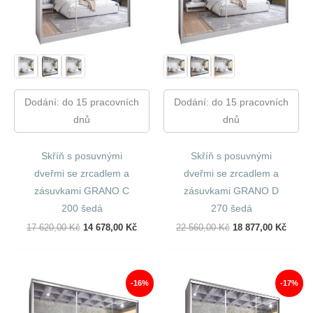
Dodání: do 15 pracovních
Dodání: do 15 pracovních
dnů
dnů
Skříň s posuvnými
Skříň s posuvnými
dveřmi se zrcadlem a
dveřmi se zrcadlem a
zásuvkami GRANO C
zásuvkami GRANO D
200 šedá
270 šedá
Původní
Aktuální
Původní
Aktuál
17 620,00
Kč
14 678,00
Kč
22 560,00
Kč
18 877,00
Kč
Cena
Cena
Cena
Cena
Byla:
Je:
Byla:
Je:
17
14
22
18
620,00 Kč.
678,00 Kč.
560,00 Kč.
877,00
-16%
-17%