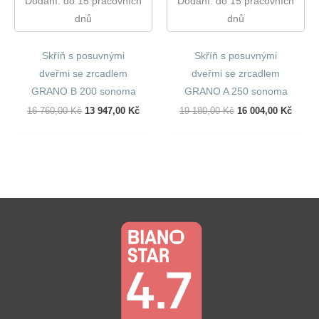
Dodání: do 15 pracovních
Dodání: do 15 pracovních
dnů
dnů
Skříň s posuvnými
Skříň s posuvnými
dveřmi se zrcadlem
dveřmi se zrcadlem
GRANO B 200 sonoma
GRANO A 250 sonoma
Původní
Aktuální
Původní
Aktuál
16 760,00
Kč
13 947,00
Kč
19 180,00
Kč
16 004,00
Kč
Cena
Cena
Cena
Cena
Byla:
Je:
Byla:
Je:
16
13
19
16
760,00 Kč.
947,00 Kč.
180,00 Kč.
004,00