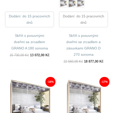
Dodání: do 15 pracovních
Dodání: do 15 pracovních
dnů
dnů
Skříň s posuvnými
Skříň s posuvnými
dveřmi se zrcadlem
dveřmi se zrcadlem a
GRANO A 180 sonoma
zásuvkami GRANO D
270 sonoma
Původní
Aktuální
15 730,00
Kč
13 072,00
Kč
Cena
Cena
Původní
Aktuál
22 560,00
Kč
18 877,00
Kč
Byla:
Je:
Cena
Cena
15
13
Byla:
Je:
730,00 Kč.
072,00 Kč.
22
18
560,00 Kč.
877,00
-16%
-17%