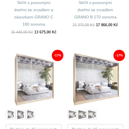
Skříň s posuvnými
Skříň s posuvnými
dveřmi se zrcadlem a
dveřmi se zrcadlem
zásuvkami GRANO C
GRANO B 270 sonoma
180 sonoma
Původní
Aktuál
21 370,00
Kč
17 866,00
Kč
Cena
Cena
Původní
Aktuální
16 440,00
Kč
13 675,00
Kč
Byla:
Je:
Cena
Cena
21
17
Byla:
Je:
370,00 Kč.
866,00
16
13
440,00 Kč.
675,00 Kč.
-17%
-17%