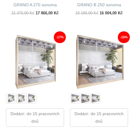
GRANO A 270 sonoma
GRANO B 250 sonoma
Původní
Aktuální
Původní
Aktuál
21 370,00
Kč
17 866,00
Kč
19 180,00
Kč
16 004,00
Kč
Cena
Cena
Cena
Cena
Byla:
Je:
Byla:
Je:
21
17
19
16
370,00 Kč.
866,00 Kč.
180,00 Kč.
004,00
-17%
-16%
Dodání: do 15 pracovních
Dodání: do 15 pracovních
dnů
dnů