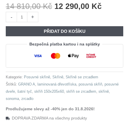
Původní
Aktuáln
14 810,00
Kč
12 290,00
Kč
Cena
Cena
Skříň
-
+
Byla:
Je:
s
14
12
posuvnými
PŘIDAT DO KOŠÍKU
810,00 Kč.
290,00 
dveřmi
se
Bezpečná platba kartou i na splátky
zrcadlem
GRANO
A
150
Kategorie:
Posuvné skříně
,
Skříně
,
Skříně se zrcadlem
sonoma
Štítků:
GRANO A
,
laminovaná dřevotříska
,
posuvná skříň
,
posuvné
množství
dveře
,
šatní tyč
,
skříň 150x205x60
,
skříň se zrcadlem
,
skříně
,
sonoma
,
zrcadlo
Prodlužujeme slevy až -40% jen do 31.8.2026!
DOPRAVA ZDARMA na všechny produkty