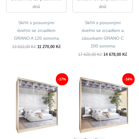
dnů
dnů
Skříň s posuvnými
Skříň s posuvnými
dveřmi se zrcadlem
dveřmi se zrcadlem a
GRANO A 120 sonoma
zásuvkami GRANO C
200 sonoma
Původní
Aktuální
13 610,00
Kč
11 270,00
Kč
Cena
Cena
Původní
Aktuál
17 620,00
Kč
14 678,00
Kč
Byla:
Je:
Cena
Cena
13
11
Byla:
Je:
610,00 Kč.
270,00 Kč.
17
14
620,00 Kč.
678,00
-17%
-16%