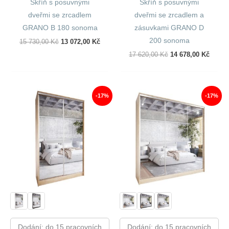
Skříň s posuvnými
Skříň s posuvnými
dveřmi se zrcadlem
dveřmi se zrcadlem a
GRANO B 180 sonoma
zásuvkami GRANO D
200 sonoma
Původní
Aktuální
15 730,00
Kč
13 072,00
Kč
Cena
Cena
Původní
Aktuál
17 620,00
Kč
14 678,00
Kč
Byla:
Je:
Cena
Cena
15
13
Byla:
Je:
730,00 Kč.
072,00 Kč.
17
14
620,00 Kč.
678,00
-17%
-17%
Dodání: do 15 pracovních
Dodání: do 15 pracovních