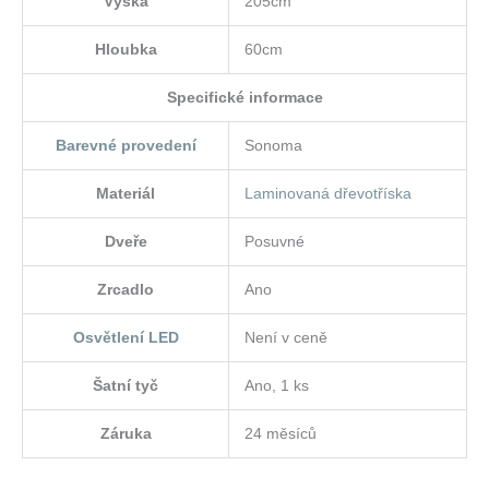
Výška
205cm
Hloubka
60cm
Specifické informace
Barevné provedení
Sonoma
Materiál
Laminovaná dřevotříska
Dveře
Posuvné
Zrcadlo
Ano
Osvětlení LED
Není v ceně
Šatní tyč
Ano, 1 ks
Záruka
24 měsíců