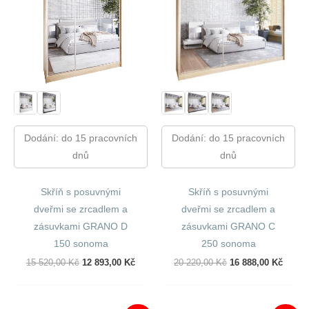
Dodání: do 15 pracovních
Dodání: do 15 pracovních
dnů
dnů
Skříň s posuvnými
Skříň s posuvnými
dveřmi se zrcadlem a
dveřmi se zrcadlem a
zásuvkami GRANO D
zásuvkami GRANO C
150 sonoma
250 sonoma
Původní
Aktuální
Původní
Aktuál
15 520,00
Kč
12 893,00
Kč
20 220,00
Kč
16 888,00
Kč
Cena
Cena
Cena
Cena
Byla:
Je:
Byla:
Je:
15
12
20
16
520,00 Kč.
893,00 Kč.
220,00 Kč.
888,00