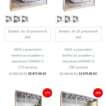
Dodání: do 15 pracovních
Dodání: do 15 pracovních
dnů
dnů
Skříň s posuvnými
Skříň s posuvnými
dveřmi se zrcadlem a
dveřmi se zrcadlem a
zásuvkami GRANO C
zásuvkami GRANO D
270 sonoma
180 sonoma
Původní
Aktuální
Původní
Aktuál
22 560,00
Kč
18 877,00
Kč
16 440,00
Kč
13 675,00
Kč
Cena
Cena
Cena
Cena
Byla:
Je:
Byla:
Je:
22
18
16
13
560,00 Kč.
877,00 Kč.
440,00 Kč.
675,00
-17%
-16%