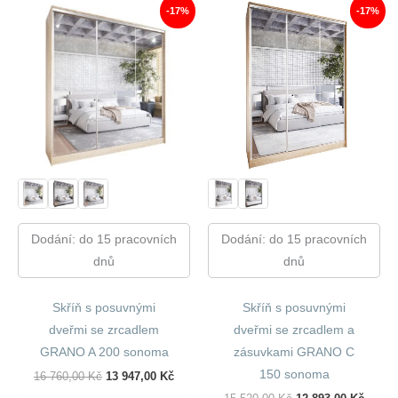
-17%
-17%
Dodání: do 15 pracovních
Dodání: do 15 pracovních
dnů
dnů
Skříň s posuvnými
Skříň s posuvnými
dveřmi se zrcadlem
dveřmi se zrcadlem a
GRANO A 200 sonoma
zásuvkami GRANO C
150 sonoma
Původní
Aktuální
16 760,00
Kč
13 947,00
Kč
Cena
Cena
Původní
Aktuál