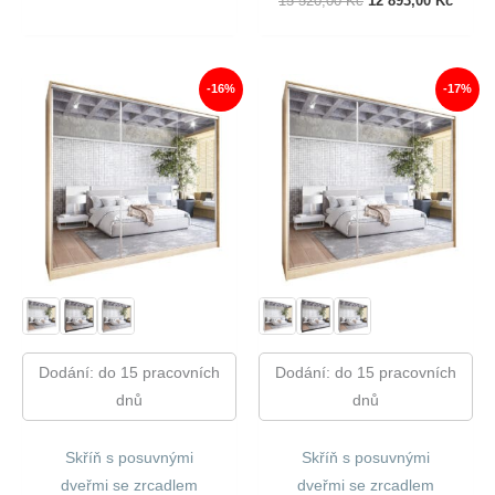
15 520,00
Kč
12 893,00
Kč
Byla:
Je:
Cena
Cena
16
13
Byla:
Je:
760,00 Kč.
947,00 Kč.
15
12
520,00 Kč.
893,00
-16%
-17%
Dodání: do 15 pracovních
Dodání: do 15 pracovních
dnů
dnů
Skříň s posuvnými
Skříň s posuvnými
dveřmi se zrcadlem
dveřmi se zrcadlem