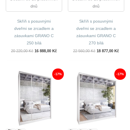
dnů
dnů
Skříň s posuvnými
Skříň s posuvnými
dveřmi se zrcadlem a
dveřmi se zrcadlem a
zásuvkami GRANO C
zásuvkami GRANO C
250 bílá
270 bílá
Původní
Aktuální
Původní
Aktuál
20 220,00
Kč
16 888,00
Kč
22 560,00
Kč
18 877,00
Kč
Cena
Cena
Cena
Cena
Byla:
Je:
Byla:
Je:
20
16
22
18
220,00 Kč.
888,00 Kč.
560,00 Kč.
877,00
-17%
-17%