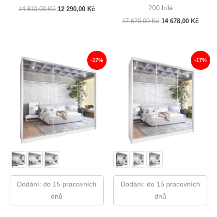
200 bílá
Původní
Aktuální
14 810,00
Kč
12 290,00
Kč
Cena
Cena
Původní
Aktuál
17 620,00
Kč
14 678,00
Kč
Byla:
Je:
Cena
Cena
14
12
Byla:
Je:
810,00 Kč.
290,00 Kč.
17
14
620,00 Kč.
678,00
-17%
-17%
Dodání: do 15 pracovních
Dodání: do 15 pracovních
dnů
dnů