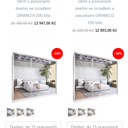
Skříň s posuvnými
Skříň s posuvnými
dveřmi se zrcadlem
dveřmi se zrcadlem a
GRANO A 200 bílá
zásuvkami GRANO D
150 bílá
Původní
Aktuální
16 760,00
Kč
13 947,00
Kč
Cena
Cena
Původní
Aktuál
15 520,00
Kč
12 893,00
Kč
Byla:
Je:
Cena
Cena
16
13
Byla:
Je:
760,00 Kč.
947,00 Kč.
15
12
520,00 Kč.
893,00
-16%
-16%
Dodání: do 15 pracovních
Dodání: do 15 pracovních