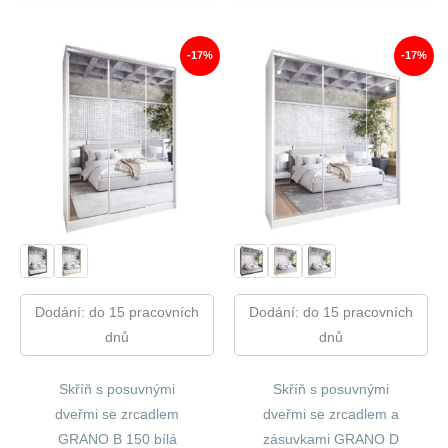
Byla:
Je:
Byla:
Je:
15
13
19
16
730,00 Kč.
072,00 Kč.
180,00 Kč.
004,00
-17%
-17%
Dodání: do 15 pracovních
Dodání: do 15 pracovních
dnů
dnů
Skříň s posuvnými
Skříň s posuvnými
dveřmi se zrcadlem
dveřmi se zrcadlem a
GRANO B 150 bílá
zásuvkami GRANO D