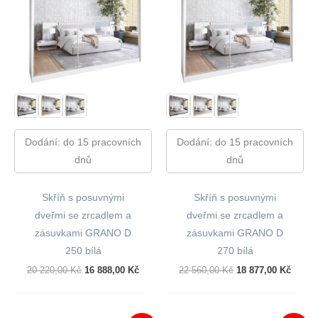
Dodání: do 15 pracovních
Dodání: do 15 pracovních
dnů
dnů
Skříň s posuvnými
Skříň s posuvnými
dveřmi se zrcadlem a
dveřmi se zrcadlem a
zásuvkami GRANO D
zásuvkami GRANO D
250 bílá
270 bílá
Původní
Aktuální
Původní
Aktuál
20 220,00
Kč
16 888,00
Kč
22 560,00
Kč
18 877,00
Kč
Cena
Cena
Cena
Cena
Byla:
Je:
Byla:
Je:
20
16
22
18
220,00 Kč.
888,00 Kč.
560,00 Kč.
877,00