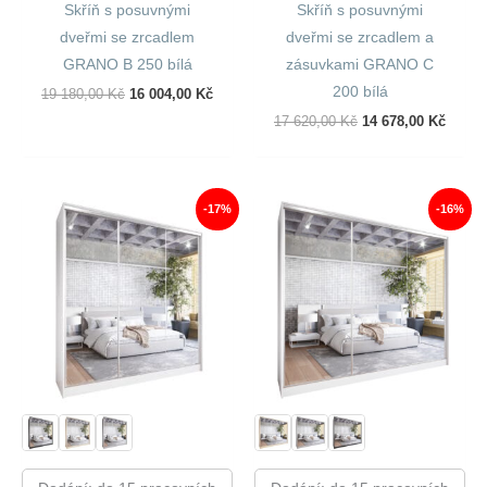
Skříň s posuvnými
Skříň s posuvnými
dveřmi se zrcadlem
dveřmi se zrcadlem a
GRANO B 250 bílá
zásuvkami GRANO C
200 bílá
Původní
Aktuální
19 180,00
Kč
16 004,00
Kč
Cena
Cena
Původní
Aktuál
17 620,00
Kč
14 678,00
Kč
Byla:
Je:
Cena
Cena
19
16
Byla:
Je:
180,00 Kč.
004,00 Kč.
17
14
620,00 Kč.
678,00
-17%
-16%