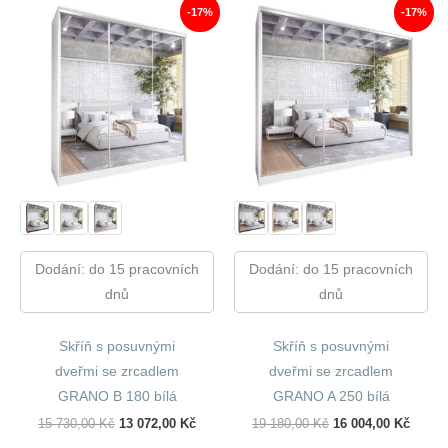
-17%
-17%
Dodání: do 15 pracovních
Dodání: do 15 pracovních
dnů
dnů
Skříň s posuvnými
Skříň s posuvnými
dveřmi se zrcadlem
dveřmi se zrcadlem
GRANO B 180 bílá
GRANO A 250 bílá
Původní
Aktuální
Původní
Aktuál
15 730,00
Kč
13 072,00
Kč
19 180,00
Kč
16 004,00
Kč
Cena
Cena
Cena
Cena