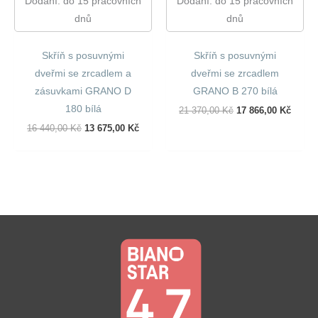
Dodání: do 15 pracovních
Dodání: do 15 pracovních
dnů
dnů
Skříň s posuvnými
Skříň s posuvnými
dveřmi se zrcadlem a
dveřmi se zrcadlem
zásuvkami GRANO D
GRANO B 270 bílá
180 bílá
Původní
Aktuál
21 370,00
Kč
17 866,00
Kč
Cena
Cena
Původní
Aktuální
16 440,00
Kč
13 675,00
Kč
Byla:
Je:
Cena
Cena
21
17
Byla:
Je:
370,00 Kč.
866,00
16
13
440,00 Kč.
675,00 Kč.