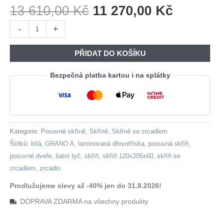
Původní
Aktuáln
13 610,00
Kč
11 270,00
Kč
Cena
Cena
Skříň
-
+
Byla:
Je:
s
13
11
posuvnými
PŘIDAT DO KOŠÍKU
610,00 Kč.
270,00 
dveřmi
se
Bezpečná platba kartou i na splátky
zrcadlem
GRANO
A
120
Kategorie:
Posuvné skříně
,
Skříně
,
Skříně se zrcadlem
bílá
Štítků:
bílá
,
GRANO A
,
laminovaná dřevotříska
,
posuvná skříň
,
množství
posuvné dveře
,
šatní tyč
,
skříň
,
skříň 120x205x60
,
skříň se
zrcadlem
,
zrcadlo
Prodlužujeme slevy až -40% jen do 31.8.2026!
DOPRAVA ZDARMA na všechny produkty