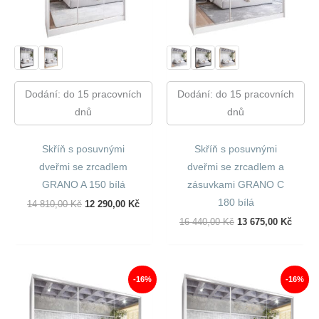
Dodání: do 15 pracovních
Dodání: do 15 pracovních
dnů
dnů
Skříň s posuvnými
Skříň s posuvnými
dveřmi se zrcadlem
dveřmi se zrcadlem a
GRANO A 150 bílá
zásuvkami GRANO C
180 bílá
Původní
Aktuální
14 810,00
Kč
12 290,00
Kč
Cena
Cena
Původní
Aktuál
16 440,00
Kč
13 675,00
Kč
Byla:
Je:
Cena
Cena
14
12
Byla:
Je:
810,00 Kč.
290,00 Kč.
16
13
440,00 Kč.
675,00
-16%
-16%