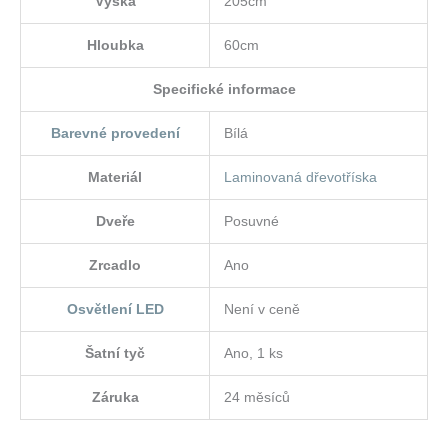
Výška
205cm
Hloubka
60cm
Specifické informace
Barevné provedení
Bílá
Materiál
Laminovaná dřevotříska
Dveře
Posuvné
Zrcadlo
Ano
Osvětlení LED
Není v ceně
Šatní tyč
Ano, 1 ks
Záruka
24 měsíců