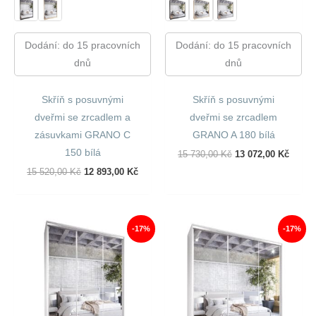
Dodání: do 15 pracovních
Dodání: do 15 pracovních
dnů
dnů
Skříň s posuvnými
Skříň s posuvnými
dveřmi se zrcadlem a
dveřmi se zrcadlem
zásuvkami GRANO C
GRANO A 180 bílá
150 bílá
Původní
Aktuál
15 730,00
Kč
13 072,00
Kč
Cena
Cena
Původní
Aktuální
15 520,00
Kč
12 893,00
Kč
Byla:
Je:
Cena
Cena
15
13
Byla:
Je:
730,00 Kč.
072,00
15
12
520,00 Kč.
893,00 Kč.
-17%
-17%