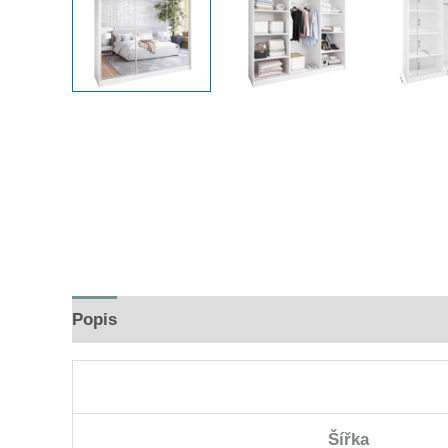
Popis
Hodnocení (0)
Šířka