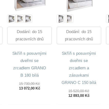
Dodání: do 15
Dodání: do 15
pracovních dnů
pracovních dnů
Skříň s posuvnými
Skříň s posuvnými
dveřmi se
dveřmi se
zrcadlem GRANO
zrcadlem a
B 180 bílá
zásuvkami
GRANO C 150 bílá
dní
Původní
15 730,00
Kč
lní
Cena
Aktuální
13 072,00
Kč
Původní
15 520,00
Kč
Byla:
Cena
Cena
Aktuální
12 893,00
Kč
15
Je:
Byla:
Cena
0 Kč.
730,00 Kč.
13
15
Je:
0 Kč.
072,00 Kč.