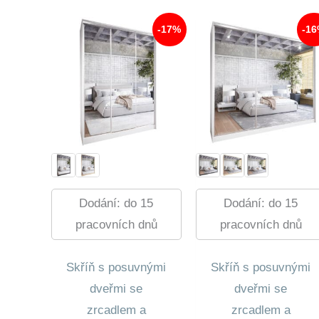
560,00 Kč.
18
877,00 Kč.
-17%
-1
Dodání: do 15
Dodání: do 15
pracovních dnů
pracovních dnů
Skříň s posuvnými
Skříň s posuvnými
dveřmi se
dveřmi se
zrcadlem a
zrcadlem a