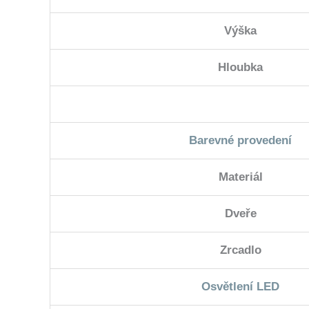
Výška
Hloubka
Barevné provedení
Materiál
Dveře
Zrcadlo
Osvětlení LED