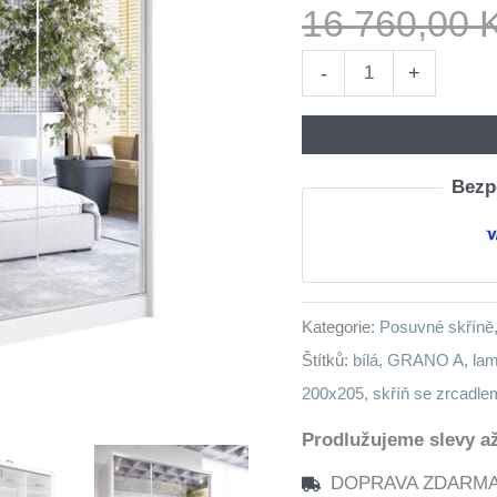
16 760,00
Skříň
-
+
s
posuvnými
dveřmi
Bezpe
se
zrcadlem
GRANO
A
Kategorie:
Posuvné skříně
200
Štítků:
bílá
,
GRANO A
,
lam
bílá
200x205
,
skříň se zrcadle
množství
Prodlužujeme slevy až
DOPRAVA ZDARMA n