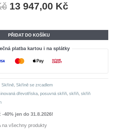
Původní
Aktuální
Kč
13 947,00
Kč
Cena
Cena
Byla:
Je:
16
13
PŘIDAT DO KOŠÍKU
760,00 Kč.
947,00 Kč.
čná platba kartou i na splátky
,
Skříně
,
Skříně se zrcadlem
inovaná dřevotříska
,
posuvná skříň
,
skříň
,
skříň
m
 -40% jen do 31.8.2026!
a všechny produkty