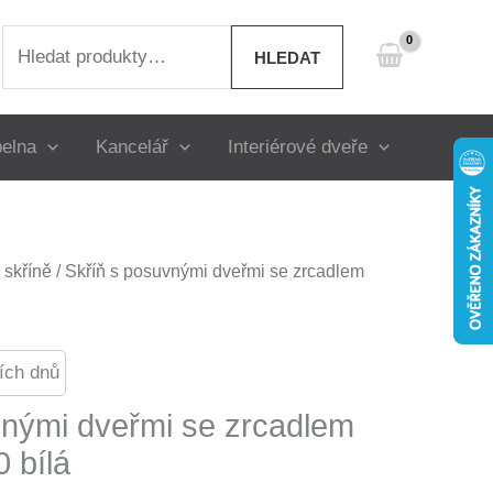
Hledat:
HLEDAT
elna
Kancelář
Interiérové dveře
skříně
/ Skříň s posuvnými dveřmi se zrcadlem
ích dnů
vnými dveřmi se zrcadlem
 bílá