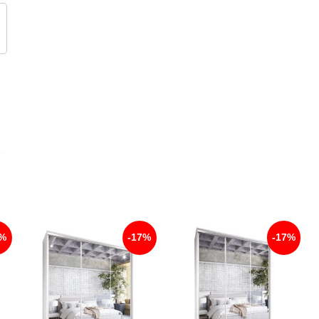
6%
-17%
-17%