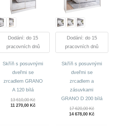
Dodání: do 15
Dodání: do 15
pracovních dnů
pracovních dnů
Skříň s posuvnými
Skříň s posuvnými
dveřmi se
dveřmi se
zrcadlem GRANO
zrcadlem a
A 120 bílá
zásuvkami
GRANO D 200 bílá
Původní
13 610,00
Kč
Cena
Aktuální
11 270,00
Kč
Původní
17 620,00
Kč
Byla:
Cena
Cena
Aktuální
14 678,00
Kč
13
Je:
Byla:
Cena
610,00 Kč.
11
17
Je:
270,00 Kč.