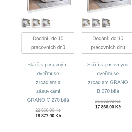
Dodání: do 15
Dodání: do 15
pracovních dnů
pracovních dnů
Skříň s posuvnými
Skříň s posuvnými
dveřmi se
dveřmi se
zrcadlem a
zrcadlem GRANO
zásuvkami
B 270 bílá
GRANO C 270 bílá
Půvo
21 370,00
Kč
Cena
Aktuá
17 866,00
Kč
Původní
22 560,00
Kč
Byla:
Cena
Cena
Aktuální
18 877,00
Kč
21
Je:
Byla:
Cena
370,0
17
22
Je:
866,0