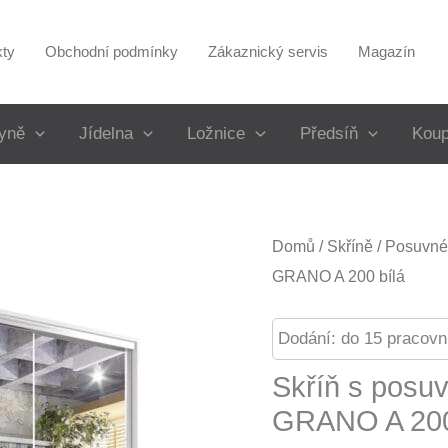
kty
Obchodní podmínky
Zákaznický servis
Magazín
yně
Jídelna
Ložnice
Předsíň
Koup
Domů
/
Skříně
/
Posuvné 
GRANO A 200 bílá
Dodání: do 15 pracovn
Skříň s posu
GRANO A 200