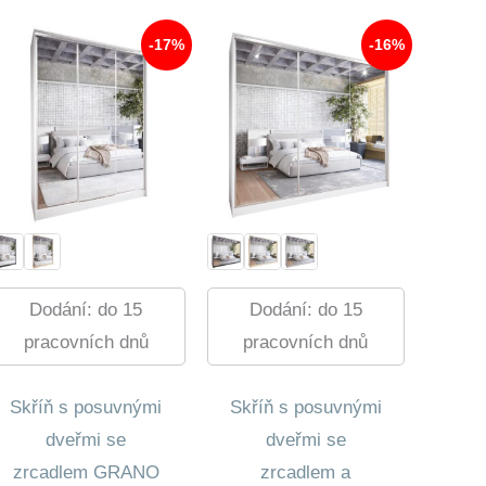
620,00 Kč.
14
678,00 Kč.
-17%
-16%
Dodání: do 15
Dodání: do 15
pracovních dnů
pracovních dnů
Skříň s posuvnými
Skříň s posuvnými
dveřmi se
dveřmi se
zrcadlem GRANO
zrcadlem a