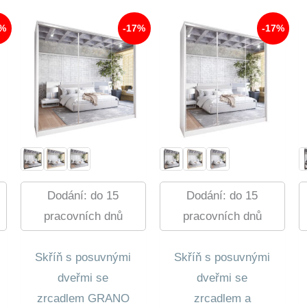
520,00 Kč.
12
893,00 Kč.
6%
-17%
-17%
Dodání: do 15
Dodání: do 15
pracovních dnů
pracovních dnů
Skříň s posuvnými
Skříň s posuvnými
dveřmi se
dveřmi se
zrcadlem GRANO
zrcadlem a