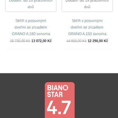
Dodání: do 15 pracovních
Dodání: do 15 pracovních
dnů
dnů
Skříň s posuvnými
Skříň s posuvnými
dveřmi se zrcadlem
dveřmi se zrcadlem
GRANO A 180 sonoma
GRANO A 150 sonoma
Původní
Aktuální
Původní
Aktuál
15 730,00
Kč
13 072,00
Kč
14 810,00
Kč
12 290,00
Kč
Cena
Cena
Cena
Cena
Byla:
Je:
Byla:
Je:
15
13
14
12
730,00 Kč.
072,00 Kč.
810,00 Kč.
290,00