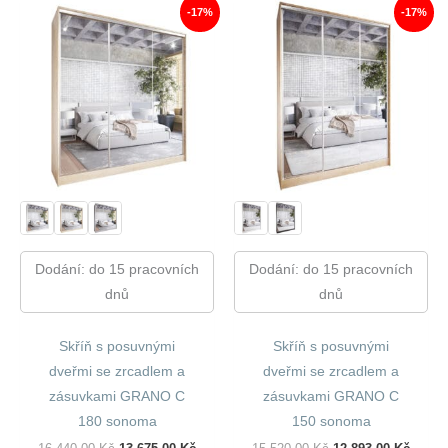
-17%
-17%
Dodání: do 15 pracovních
Dodání: do 15 pracovních
dnů
dnů
Skříň s posuvnými
Skříň s posuvnými
dveřmi se zrcadlem a
dveřmi se zrcadlem a
zásuvkami GRANO C
zásuvkami GRANO C
180 sonoma
150 sonoma
Původní
Aktuální
Původní
Aktuál