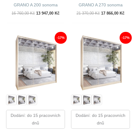
GRANO A 200 sonoma
GRANO A 270 sonoma
Původní
Aktuální
Původní
Aktuál
16 760,00
Kč
13 947,00
Kč
21 370,00
Kč
17 866,00
Kč
Cena
Cena
Cena
Cena
Byla:
Je:
Byla:
Je:
16
13
21
17
760,00 Kč.
947,00 Kč.
370,00 Kč.
866,00
-17%
-17%
Dodání: do 15 pracovních
Dodání: do 15 pracovních
dnů
dnů