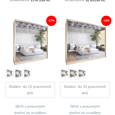
16 440,00
Kč
13 675,00
Kč
15 520,00
Kč
12 893,00
Kč
Cena
Cena
Cena
Cena
Byla:
Je:
Byla:
Je:
16
13
15
12
440,00 Kč.
675,00 Kč.
520,00 Kč.
893,00
-17%
-16%
Dodání: do 15 pracovních
Dodání: do 15 pracovních
dnů
dnů
Skříň s posuvnými
Skříň s posuvnými
dveřmi se zrcadlem
dveřmi se zrcadlem