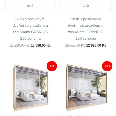
dnů
dnů
Skříň s posuvnými
Skříň s posuvnými
dveřmi se zrcadlem a
dveřmi se zrcadlem a
zásuvkami GRANO C
zásuvkami GRANO D
250 sonoma
150 sonoma
Původní
Aktuální
Původní
Aktuál
20 220,00
Kč
16 888,00
Kč
15 520,00
Kč
12 893,00
Kč
Cena
Cena
Cena
Cena
Byla:
Je:
Byla:
Je:
20
16
15
12
220,00 Kč.
888,00 Kč.
520,00 Kč.
893,00
-17%
-16%