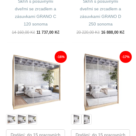
Skříň s posuvnými
Skříň s posuvnými
dveřmi se zrcadlem a
dveřmi se zrcadlem a
zásuvkami GRANO C
zásuvkami GRANO D
120 sonoma
250 sonoma
Původní
Aktuální
Původní
Aktuál
14 160,00
Kč
11 737,00
Kč
20 220,00
Kč
16 888,00
Kč
Cena
Cena
Cena
Cena
Byla:
Je:
Byla:
Je:
14
11
20
16
160,00 Kč.
737,00 Kč.
220,00 Kč.
888,00
-16%
-17%
Dodání: do 15 pracovních
Dodání: do 15 pracovních