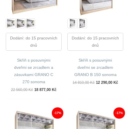
Dodání: do 15 pracovních
Dodání: do 15 pracovních
dnů
dnů
Skříň s posuvnými
Skříň s posuvnými
dveřmi se zrcadlem a
dveřmi se zrcadlem
zásuvkami GRANO C
GRANO B 150 sonoma
270 sonoma
Původní
Aktuál
14 810,00
Kč
12 290,00
Kč
Cena
Cena
Původní
Aktuální
22 560,00
Kč
18 877,00
Kč
Byla:
Je:
Cena
Cena
14
12
Byla:
Je:
810,00 Kč.
290,00
22
18
560,00 Kč.
877,00 Kč.
-17%
-17%