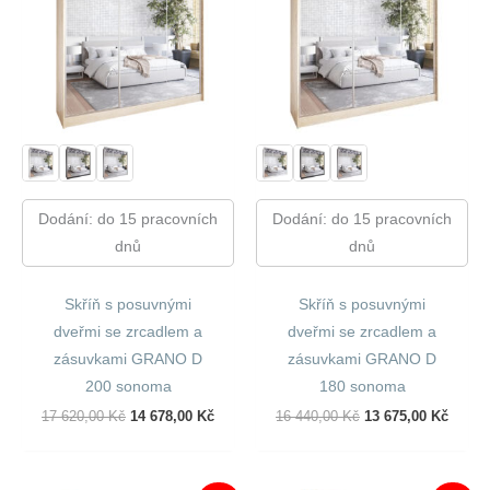
Dodání: do 15 pracovních
Dodání: do 15 pracovních
dnů
dnů
Skříň s posuvnými
Skříň s posuvnými
dveřmi se zrcadlem a
dveřmi se zrcadlem a
zásuvkami GRANO D
zásuvkami GRANO D
200 sonoma
180 sonoma
Původní
Aktuální
Původní
Aktuál
17 620,00
Kč
14 678,00
Kč
16 440,00
Kč
13 675,00
Kč
Cena
Cena
Cena
Cena
Byla:
Je:
Byla:
Je:
17
14
16
13
620,00 Kč.
678,00 Kč.
440,00 Kč.
675,00