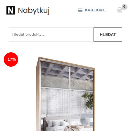
Přeskočit
na
KATEGORIE
obsah
Hledat:
HLEDAT
-17%