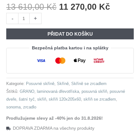
Původní
Aktuáln
13 610,00
Kč
11 270,00
Kč
Cena
Cena
Skříň
-
+
Byla:
Je:
s
13
11
posuvnými
PŘIDAT DO KOŠÍKU
610,00 Kč.
270,00 
dveřmi
se
Bezpečná platba kartou i na splátky
zrcadlem
GRANO
A
120
Kategorie:
Posuvné skříně
,
Skříně
,
Skříně se zrcadlem
sonoma
Štítků:
GRANO
,
laminovaná dřevotříska
,
posuvná skříň
,
posuvné
množství
dveře
,
šatní tyč
,
skříň
,
skříň 120x205x60
,
skříň se zrcadlem
,
sonoma
,
zrcadlo
Prodlužujeme slevy až -40% jen do 31.8.2026!
DOPRAVA ZDARMA na všechny produkty