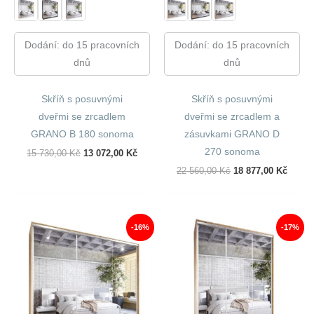
Dodání: do 15 pracovních
Dodání: do 15 pracovních
dnů
dnů
Skříň s posuvnými
Skříň s posuvnými
dveřmi se zrcadlem
dveřmi se zrcadlem a
GRANO B 180 sonoma
zásuvkami GRANO D
270 sonoma
Původní
Aktuální
15 730,00
Kč
13 072,00
Kč
Cena
Cena
Původní
Aktuál
22 560,00
Kč
18 877,00
Kč
Byla:
Je:
Cena
Cena
15
13
Byla:
Je:
730,00 Kč.
072,00 Kč.
22
18
560,00 Kč.
877,00
-16%
-17%