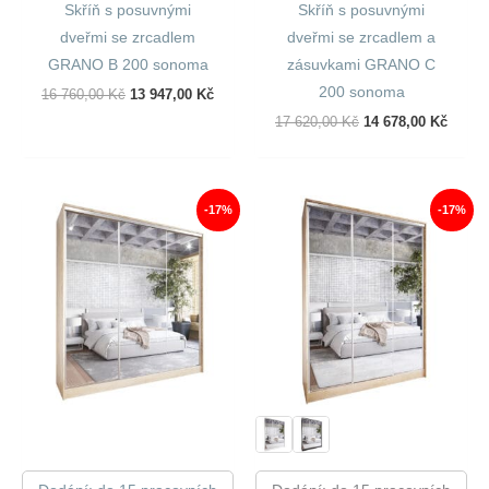
Skříň s posuvnými
Skříň s posuvnými
dveřmi se zrcadlem
dveřmi se zrcadlem a
GRANO B 200 sonoma
zásuvkami GRANO C
200 sonoma
Původní
Aktuální
16 760,00
Kč
13 947,00
Kč
Cena
Cena
Původní
Aktuál
17 620,00
Kč
14 678,00
Kč
Byla:
Je:
Cena
Cena
16
13
Byla:
Je:
760,00 Kč.
947,00 Kč.
17
14
620,00 Kč.
678,00
-17%
-17%