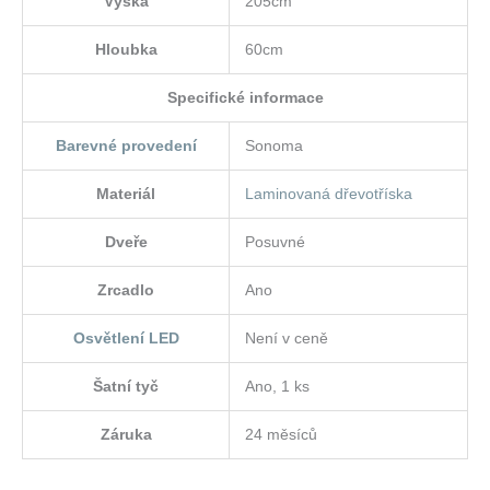
Výška
205cm
Hloubka
60cm
Specifické informace
Barevné provedení
Sonoma
Materiál
Laminovaná dřevotříska
Dveře
Posuvné
Zrcadlo
Ano
Osvětlení LED
Není v ceně
Šatní tyč
Ano, 1 ks
Záruka
24 měsíců